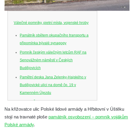
Válečné pomníky, pietní místa, vojenské hroby
Památník obětem okupačního transportu a
připomínka bývalé synagogy
Pomník českým válečným letcům RAF na
Senovážném náměstí v Českých
Budějovicích
Pamětní deska Jana Zelenky-Hajského v
Budějovické ulici na domě čp. 19 v
Kamenném Újezdu
Kenotaf Šimona Valhy na starém hřbitově v
Na křižovatce ulic Polské lidové armády a Hřbitovní v Úštěku
Kamenném Újezdě
stojí na travnaté ploše
památník osvobození – pomník vojákům
Kenotaf Václava B. Hájka na starém
Polské armády
.
hřbitově v Kamenném Újezdě