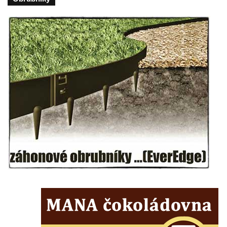
Lužici
Pomník vojákům Rudé armády na hřbitově
v Kozlech
Pamětní deska pochodu smrti v Saupsdorfu
Pomník obětem 2. světové války v parku
Walthera von der Vogelweide v Duchcově
Památník obětem holokaustu v Lipové ulici
v Duchcově
Pomník obětem válek v Jeníkově
Pamětní deska obětem 1. světové války na
kapli Panny Marie v Lahošti
Pomník obětem 2. světové války v parku v
Mikulášovicích
Pomník obětem bombardování 8. 5. 1945 v
ulici U Plovárny ve Frýdlantu
Pamětní deska Rumburské vzpoury na