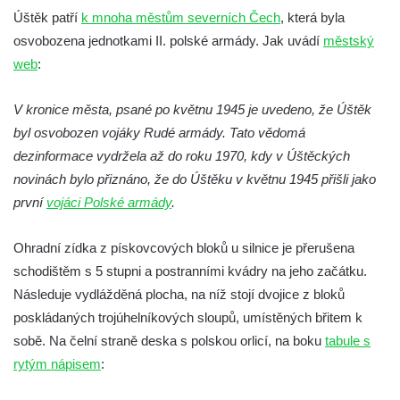
Pomník obětem válek na Náměstí v
Úštěk patří
k mnoha městům severních Čech
, která byla
Kamenném Újezdě
osvobozena jednotkami II. polské armády. Jak uvádí
městský
Kenotaf Jana Mojžiše na hřbitově ve
web
:
Velešíně
V kronice města, psané po květnu 1945 je uvedeno, že Úštěk
Kenotaf Josefa Jílka na hřbitově ve
byl osvobozen vojáky Rudé armády. Tato vědomá
Velešíně
dezinformace vydržela až do roku 1970, kdy v Úštěckých
Hrob Jana Foitla na hřbitově ve Velešíně
novinách bylo přiznáno, že do Úštěku v květnu 1945 přišli jako
Hrob Ludvíka Tůmy na hřbitově ve Velešíně
první
vojáci Polské armády
.
Hrob Josefa Havla na hřbitově ve Velešíně
Pomník obětem 2. světové války na hřbitově
Ohradní zídka z pískovcových bloků u silnice je přerušena
u kostela svatého Václava ve Velešíně
schodištěm s 5 stupni a postranními kvádry na jeho začátku.
Následuje vydlážděná plocha, na níž stojí dvojice z bloků
Pamětní deska 240 MILES TO FREEDOM u
poskládaných trojúhelníkových sloupů, umístěných břitem k
pomníku obětem válek na náměstí J. V.
sobě. Na čelní straně deska s polskou orlicí, na boku
Kamarýta ve Velešíně
tabule s
rytým nápisem
:
Pomník obětem 1. a 2. světové války na
náměstí J. V. Kamarýta ve Velešíně