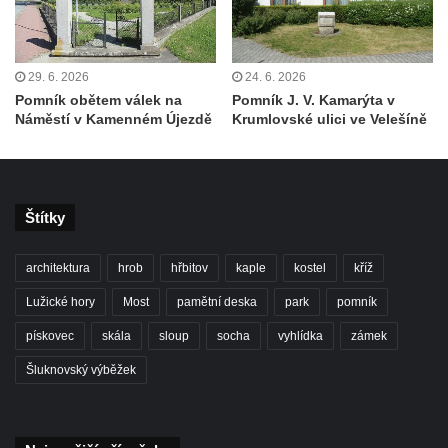
nad Ploučnicí
Pamětní deska Samuela Fullera na zámku
v Sokolově
29. 6. 2026
24. 6. 2026
Pomník obětem válek na
Pomník J. V. Kamarýta v
Kenotaf Ericha Ullmanna na hřbitově
Náměstí v Kamenném Újezdě
Krumlovské ulici ve Velešíně
Šumburk nad Desnou v Tanvaldu
Hrob Pavla Patušnika na hřbitově Šumburk
nad Desnou v Tanvaldu
Štítky
Hrob sovětských dětí na hřbitově Šumburk
nad Desnou v Tanvaldu
architektura
hrob
hřbitov
kaple
kostel
kříž
Pomník prvního a druhého odboje v
Tanvaldu
Lužické hory
Most
pamětní deska
park
pomník
Kenotaf Josefa Staritze na hřbitově ve
pískovec
skála
sloup
socha
vyhlídka
zámek
Starých Křečanech
Šluknovský výběžek
Hrob Antona Reintsche na hřbitově ve
Starých Křečanech
Hrob rodiny Klingerových na hřbitově ve