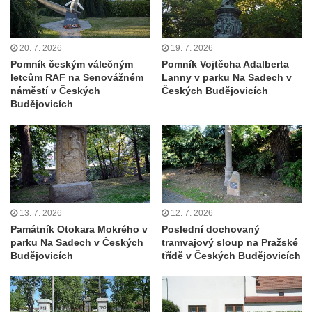
Kenotaf Oskara Ringelhana na hřbitově v
Benešově nad Ploučnicí
20. 7. 2026
19. 7. 2026
Kenotaf Augusta Michela na hřbitově v
Pomník českým válečným
Pomník Vojtěcha Adalberta
Benešově nad Ploučnicí
letcům RAF na Senovážném
Lanny v parku Na Sadech v
Hrob Šumových na hřbitově v Benešově
náměstí v Českých
Českých Budějovicích
Budějovicích
nad Ploučnicí
Hrob Theodora Sommera na hřbitově v
Benešově nad Ploučnicí
Hrob Wendelina Janiche na hřbitově v
Benešově nad Ploučnicí
Hrob Christodoulona Panayiotise na
13. 7. 2026
12. 7. 2026
hřbitově v Benešově nad Ploučnicí
Památník Otokara Mokrého v
Poslední dochovaný
parku Na Sadech v Českých
tramvajový sloup na Pražské
Hrob Franze Wünsche na hřbitově v
Budějovicích
třídě v Českých Budějovicích
Benešově nad Ploučnicí
Pamětní desky obětem 1. světové války v
kapli Panny Marie Bolestné v Benešově