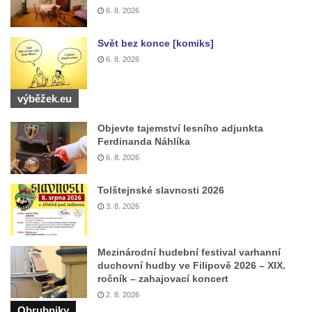
6. 8. 2026
Hrob vojáků Rudé armády na hřbitově v
Račicích
Svět bez konce [komiks]
Hrob Jiřího Dovhomilji na hřbitově v
6. 8. 2026
Račicích
Hrob Antonína Medáčka na hřbitově v
výběžek.eu
Račicích
Objevte tajemství lesního adjunkta
Hrob Josefa Moravce a Miroslava Moravce
Ferdinanda Náhlíka
na hřbitově v Dobříni
6. 8. 2026
Pomník obětem válek na hřbitově v Dobříni
Tolštejnské slavnosti 2026
Pomník obětem 1. světové války v Lužici
3. 8. 2026
Kenotaf Josefa Matese na hřbitově v Lužici
Pamětní deska Giuseppe Capella na
Mezinárodní hudební festival varhanní
hřbitově v Lužici
duchovní hudby ve Filipově 2026 – XIX.
ročník – zahajovací koncert
Kenotaf Emila Miksche na hřbitově v Lužici
2. 8. 2026
Kenotaf Antonína Krause na hřbitově v
Obrubniky