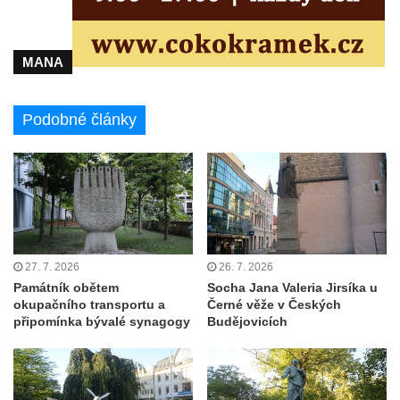
koncentračního tábora v Tovární ulici v
Rychnově u Jablonce nad Nisou
Kenotaf Alfreda Langa na hřbitově v Krásné
MANA
u Pěnčína
Kenotaf Emila Posselta na hřbitově v
Podobné články
Krásné u Pěnčína
Kenotaf Edmunda Andera na hřbitově v
Krásné u Pěnčína
Hřbitovní kaple rodiny Fiedler na hřbitově v
Teplicích nad Metují
Kenotaf Franze Ruseho na hřbitově v
27. 7. 2026
26. 7. 2026
Teplicích nad Metují
Památník obětem
Socha Jana Valeria Jirsíka u
okupačního transportu a
Černé věže v Českých
Pomník obětem 2. světové války na hřbitově
připomínka bývalé synagogy
Budějovicích
v Teplicích nad Metují
Hrob Waltera Hilleho na hřbitově ve Vlčí
Hoře