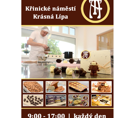
Základní škole Tyršova v Rumburku
Socha Nepokořený v parku Rumburské
vzpoury v Rumburku
Pamětní deska obětem holokaustu u
židovského hřbitova v Kovanicích
Pamětní deska legionářům na Obecním
úřadě v Kovanicích
Pomník obětem 1. světové války v
Kovanicích
Pomník obětem válek v Kněževsi
Pamětní deska Rudé armádě na radnici v
Trutnově
Pomník obětem koncentračního tábora na
hřbitově v Rychnově u Jablonce nad Nisou
Pomník pracovního nasazení vězňů