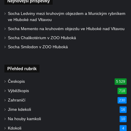
Nejnovější příspěvky
Starých Křečanech
Socha Ledviny mezi kruhovým objezdem a Munickým rybníkem
Pomník obětem 1. světové války v
ve Hluboké nad Vltavou
Tyršových sadech v Jablonci nad Nisou
Socha Memento na kruhovém objezdu ve Hluboké nad Vltavou
Pamětní desky obětem 1. světové války na
Socha Chalikotérium v ZOO Hluboká
kapli svaté Alžběty Durynské v Dolních
Socha Smilodon v ZOO Hluboká
Křečanech
Pomník Theodora Körnera v Tyršově ulici v
Šluknově
Přehled rubrik
Pomník Františka Josefa I. u křížové cesty
ve Šluknově
Českopis
5 529
Pamětní deska Polské armádě na budově
Výběžkopis
718
MÚ v ulici 2. polské armády v Rumburku
Zahraničí
230
Kenotaf Richarda Grossmanna na hřbitově
Jíme kdekoli
16
v Dubé
Na houby kamkoli
10
Hrob Jiřího Kasala na hřbitově v Dubé
Kdokoli
4