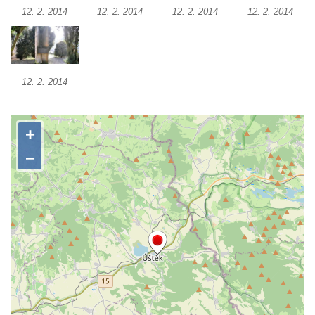
Kenotaf Heinricha Klause na hřbitově v
12. 2. 2014
12. 2. 2014
12. 2. 2014
12. 2. 2014
Dolním Podluží
Kenotaf Josefa Stolle na hřbitově v Dolním
Podluží
Pomník obětem 1. světové války na
12. 2. 2014
židovském hřbitově v Mostě
Hrob Aloise Podrábského na hřbitově v
Račicích
Pamětní deska Miroslava Švice na domě
čp. 43 v Lužci nad Vltavou
Pomník obětem 2. světové války v ulici 1.
máje v Lužci nad Vltavou
Pomník obětem válek v ulici 1. máje v Lužci
nad Vltavou
Hrob Vladislava Neumana v Hostíně u
Vojkovic