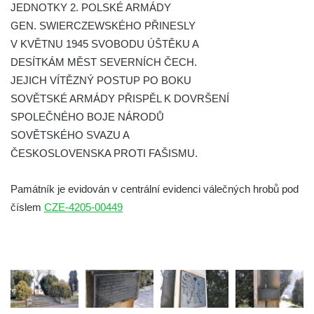
JEDNOTKY 2. POLSKÉ ARMÁDY
Pomník obětem 1. a 2. světové války v
GEN. SWIERCZEWSKÉHO PŘINESLY
Římově
V KVĚTNU 1945 SVOBODU ÚŠTĚKU A
Hrob Petera Korgera a Petra Štindla na
DESÍTKÁM MĚST SEVERNÍCH ČECH.
hřbitově v Římově
JEJICH VÍTĚZNÝ POSTUP PO BOKU
Pomník obětem 1. světové války v Dolním
SOVĚTSKÉ ARMÁDY PŘISPĚL K DOVRŠENÍ
Předoníně
SPOLEČNÉHO BOJE NÁRODŮ
SOVĚTSKÉHO SVAZU A
Pomník obětem 2. světové války v Plavu
ČESKOSLOVENSKA PROTI FAŠISMU.
Pamětní deska obětem 1. světové války v
Plavu
Památník je evidován v centrální evidenci válečných hrobů pod
Kenotaf Pepiho Meisela na hřbitově v
číslem
CZE-4205-00449
Dolním Podluží
Kenotaf Leopolda Malata na hřbitově v
Dolním Podluží
Kenotaf Antona Klause na hřbitově v
Dolním Podluží