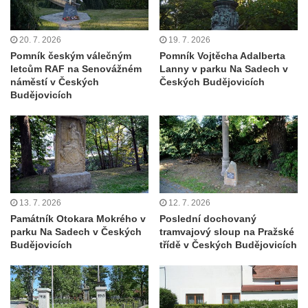
nad Ploučnicí
Pamětní deska Samuela Fullera na zámku
20. 7. 2026
19. 7. 2026
v Sokolově
Pomník českým válečným
Pomník Vojtěcha Adalberta
letcům RAF na Senovážném
Lanny v parku Na Sadech v
Kenotaf Ericha Ullmanna na hřbitově
náměstí v Českých
Českých Budějovicích
Šumburk nad Desnou v Tanvaldu
Budějovicích
Hrob Pavla Patušnika na hřbitově Šumburk
nad Desnou v Tanvaldu
Hrob sovětských dětí na hřbitově Šumburk
nad Desnou v Tanvaldu
Pomník prvního a druhého odboje v
13. 7. 2026
12. 7. 2026
Tanvaldu
Památník Otokara Mokrého v
Poslední dochovaný
Kenotaf Josefa Staritze na hřbitově ve
parku Na Sadech v Českých
tramvajový sloup na Pražské
Budějovicích
třídě v Českých Budějovicích
Starých Křečanech
Hrob Antona Reintsche na hřbitově ve
Starých Křečanech
Hrob rodiny Klingerových na hřbitově ve