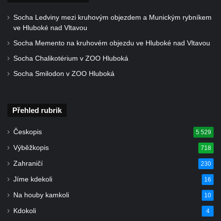
Pomník padlým rudoarmějcům na hřbitově
v Dubé
Socha Ledviny mezi kruhovým objezdem a Munickým rybníkem
ve Hluboké nad Vltavou
Pomník obětem 2. světové války v Dubé
Socha Memento na kruhovém objezdu ve Hluboké nad Vltavou
Pomník obětem Rumburské vzpoury u
Socha Chalikotérium v ZOO Hluboká
hřbitova v Rumburku
Socha Smilodon v ZOO Hluboká
Pomník obětem 1. světové války na hřbitově
ve Velkém Šenově
Hrob Petra Záhorky na hřbitově ve Velkém
Přehled rubrik
Šenově
Hrob Rudolfa Hovorky na hřbitově ve
Českopis
5 529
Velkém Šenově
Výběžkopis
718
Hrob Ondreje Gurina na hřbitově ve Velkém
Zahraničí
230
Šenově
Jíme kdekoli
16
Hrob Heinricha Hoffmanna na hřbitově ve
Na houby kamkoli
10
Velkém Šenově
Kdokoli
4
Hrob Heinricha Wünscheho na hřbitově ve