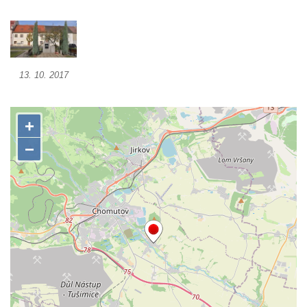
Pomník obětem válek před hřbitovem v
Hostíně u Vojkovic
Kenotaf Václava Floriána na hřbitově v
Lužci nad Vltavou
13. 10. 2017
Kenotaf Miloslava Švice na hřbitově v Lužci
nad Vltavou
Hrob Václava Kufnera na hřbitově v Lužci
nad Vltavou
Pomník vojákům Rudé armády na hřbitově
v Lužci nad Vltavou
Pomník Ladislava Sedláčka a Karla Pelce u
silnice severně od Lužce nad Vltavou
Kenotaf Alfeda Harnische na hřbitově v
Hrobčicích
Pomník obětem válek v Hrobčicích
Pomník obětem válek v Mirošovicích