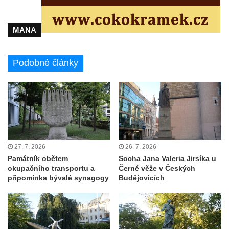
Kenotaf Oskara Ringelhana na hřbitově v
Benešově nad Ploučnicí
MANA
Kenotaf Augusta Michela na hřbitově v
Benešově nad Ploučnicí
Podobné články
Hrob Šumových na hřbitově v Benešově
nad Ploučnicí
Hrob Theodora Sommera na hřbitově v
Benešově nad Ploučnicí
Hrob Wendelina Janiche na hřbitově v
Benešově nad Ploučnicí
27. 7. 2026
26. 7. 2026
Hrob Christodoulona Panayiotise na
Památník obětem
Socha Jana Valeria Jirsíka u
hřbitově v Benešově nad Ploučnicí
okupačního transportu a
Černé věže v Českých
připomínka bývalé synagogy
Budějovicích
Hrob Franze Wünsche na hřbitově v
Benešově nad Ploučnicí
Pamětní desky obětem 1. světové války v
kapli Panny Marie Bolestné v Benešově