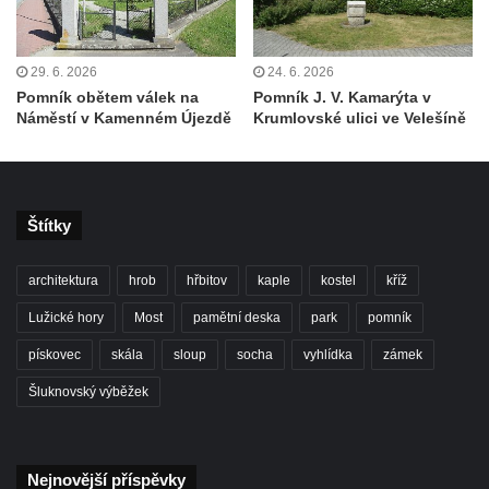
Starých Křečanech
Pomník obětem 1. světové války v
29. 6. 2026
24. 6. 2026
Tyršových sadech v Jablonci nad Nisou
Pomník obětem válek na
Pomník J. V. Kamarýta v
Náměstí v Kamenném Újezdě
Krumlovské ulici ve Velešíně
Pamětní desky obětem 1. světové války na
kapli svaté Alžběty Durynské v Dolních
Křečanech
Pomník Theodora Körnera v Tyršově ulici v
Štítky
Šluknově
Pomník Františka Josefa I. u křížové cesty
architektura
hrob
hřbitov
kaple
kostel
kříž
ve Šluknově
Lužické hory
Most
pamětní deska
park
pomník
Pamětní deska Polské armádě na budově
pískovec
skála
sloup
socha
vyhlídka
zámek
MÚ v ulici 2. polské armády v Rumburku
Šluknovský výběžek
Kenotaf Richarda Grossmanna na hřbitově
v Dubé
Hrob Jiřího Kasala na hřbitově v Dubé
Nejnovější příspěvky