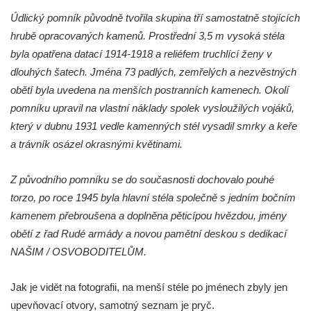
Kenotaf Heinricha Klause na hřbitově v
Údlický pomník původně tvořila skupina tří samostatně stojících
Dolním Podluží
hrubě opracovaných kamenů. Prostřední 3,5 m vysoká stéla
Kenotaf Josefa Stolle na hřbitově v Dolním
byla opatřena datací 1914-1918 a reliéfem truchlící ženy v
Podluží
dlouhých šatech. Jména 73 padlých, zemřelých a nezvěstných
Pomník obětem 1. světové války na
obětí byla uvedena na menších postranních kamenech. Okolí
židovském hřbitově v Mostě
pomníku upravil na vlastní náklady spolek vysloužilých vojáků,
Hrob Aloise Podrábského na hřbitově v
který v dubnu 1931 vedle kamenných stél vysadil smrky a keře
Račicích
a trávník osázel okrasnými květinami.
Pamětní deska Miroslava Švice na domě
čp. 43 v Lužci nad Vltavou
Z původního pomníku se do současnosti dochovalo pouhé
torzo, po roce 1945 byla hlavní stéla společně s jedním bočním
Pomník obětem 2. světové války v ulici 1.
kamenem přebroušena a doplněna pěticípou hvězdou, jmény
máje v Lužci nad Vltavou
obětí z řad Rudé armády a novou pamětní deskou s dedikací
Pomník obětem válek v ulici 1. máje v Lužci
NAŠIM / OSVOBODITELŮM.
nad Vltavou
Hrob Vladislava Neumana v Hostíně u
Jak je vidět na fotografii, na menší stéle po jménech zbyly jen
Vojkovic
upevňovací otvory, samotný seznam je pryč.