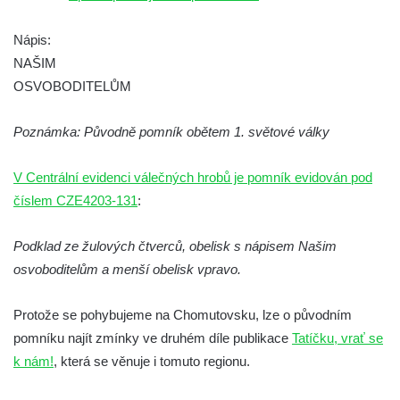
Pomník obětem válek na Náměstí v
Kamenném Újezdě
Nápis:
Kenotaf Jana Mojžiše na hřbitově ve
NAŠIM
Velešíně
OSVOBODITELŮM
Kenotaf Josefa Jílka na hřbitově ve
Poznámka: Původně pomník obětem 1. světové války
Velešíně
Hrob Jana Foitla na hřbitově ve Velešíně
V Centrální evidenci válečných hrobů je pomník evidován pod
Hrob Ludvíka Tůmy na hřbitově ve Velešíně
číslem CZE4203-131
:
Hrob Josefa Havla na hřbitově ve Velešíně
Pomník obětem 2. světové války na hřbitově
Podklad ze žulových čtverců, obelisk s nápisem Našim
u kostela svatého Václava ve Velešíně
osvoboditelům a menší obelisk vpravo.
Pamětní deska 240 MILES TO FREEDOM u
Protože se pohybujeme na Chomutovsku, lze o původním
pomníku obětem válek na náměstí J. V.
pomníku najít zmínky ve druhém díle publikace
Tatíčku, vrať se
Kamarýta ve Velešíně
k nám!
, která se věnuje i tomuto regionu.
Pomník obětem 1. a 2. světové války na
náměstí J. V. Kamarýta ve Velešíně