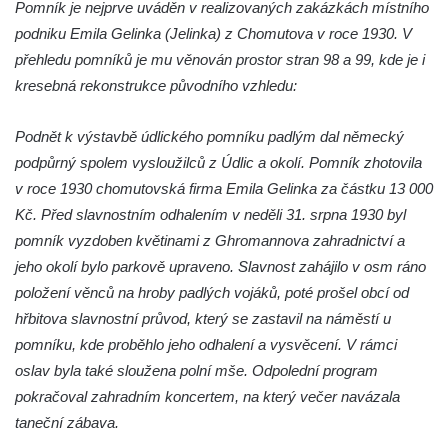
Pomník je nejprve uváděn v realizovaných zakázkách místního
Pomník obětem 1. a 2. světové války v
podniku Emila Gelinka (Jelinka) z Chomutova v roce 1930. V
Římově
přehledu pomníků je mu věnován prostor stran 98 a 99, kde je i
Hrob Petera Korgera a Petra Štindla na
kresebná rekonstrukce původního vzhledu:
hřbitově v Římově
Pomník obětem 1. světové války v Dolním
Podnět k výstavbě údlického pomníku padlým dal německý
Předoníně
podpůrný spolem vysloužilců z Údlic a okolí. Pomník zhotovila
v roce 1930 chomutovská firma Emila Gelinka za částku 13 000
Pomník obětem 2. světové války v Plavu
Kč. Před slavnostním odhalením v neděli 31. srpna 1930 byl
Pamětní deska obětem 1. světové války v
pomník vyzdoben květinami z Ghromannova zahradnictví a
Plavu
jeho okolí bylo parkově upraveno. Slavnost zahájilo v osm ráno
Kenotaf Pepiho Meisela na hřbitově v
položení věnců na hroby padlých vojáků, poté prošel obcí od
Dolním Podluží
hřbitova slavnostní průvod, který se zastavil na náměstí u
Kenotaf Leopolda Malata na hřbitově v
pomníku, kde proběhlo jeho odhalení a vysvěcení. V rámci
Dolním Podluží
oslav byla také sloužena polní mše. Odpolední program
Kenotaf Antona Klause na hřbitově v
pokračoval zahradním koncertem, na který večer navázala
Dolním Podluží
taneční zábava.