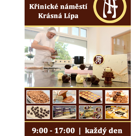
koncentračního tábora v Tovární ulici v
Rychnově u Jablonce nad Nisou
Kenotaf Alfreda Langa na hřbitově v Krásné
u Pěnčína
Kenotaf Emila Posselta na hřbitově v
Krásné u Pěnčína
Kenotaf Edmunda Andera na hřbitově v
Krásné u Pěnčína
Hřbitovní kaple rodiny Fiedler na hřbitově v
Teplicích nad Metují
Kenotaf Franze Ruseho na hřbitově v
Teplicích nad Metují
Pomník obětem 2. světové války na hřbitově
v Teplicích nad Metují
Hrob Waltera Hilleho na hřbitově ve Vlčí
Hoře