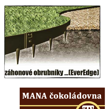
Základní škole Tyršova v Rumburku
Socha Nepokořený v parku Rumburské
vzpoury v Rumburku
Pamětní deska obětem holokaustu u
židovského hřbitova v Kovanicích
Pamětní deska legionářům na Obecním
úřadě v Kovanicích
Pomník obětem 1. světové války v
Kovanicích
Pomník obětem válek v Kněževsi
Pamětní deska Rudé armádě na radnici v
Trutnově
Pomník obětem koncentračního tábora na
hřbitově v Rychnově u Jablonce nad Nisou
Pomník pracovního nasazení vězňů