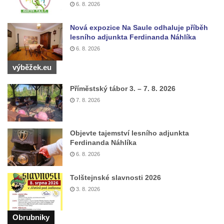
6. 8. 2026
Lužici
Pomník vojákům Rudé armády na hřbitově
Nová expozice Na Saule odhaluje příběh
v Kozlech
lesního adjunkta Ferdinanda Náhlíka
Pamětní deska pochodu smrti v Saupsdorfu
6. 8. 2026
Pomník obětem 2. světové války v parku
výběžek.eu
Walthera von der Vogelweide v Duchcově
Příměstský tábor 3. – 7. 8. 2026
Památník obětem holokaustu v Lipové ulici
7. 8. 2026
v Duchcově
Pomník obětem válek v Jeníkově
Objevte tajemství lesního adjunkta
Pamětní deska obětem 1. světové války na
Ferdinanda Náhlíka
kapli Panny Marie v Lahošti
6. 8. 2026
Pomník obětem 2. světové války v parku v
Tolštejnské slavnosti 2026
Mikulášovicích
3. 8. 2026
Pomník obětem bombardování 8. 5. 1945 v
ulici U Plovárny ve Frýdlantu
Obrubniky
Pamětní deska Rumburské vzpoury na