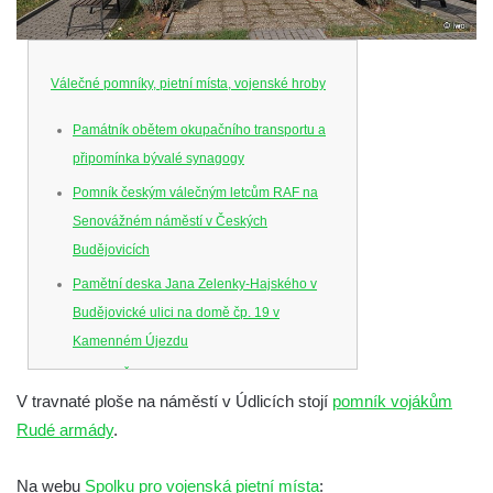
Válečné pomníky, pietní místa, vojenské hroby
Památník obětem okupačního transportu a
připomínka bývalé synagogy
Pomník českým válečným letcům RAF na
Senovážném náměstí v Českých
Budějovicích
Pamětní deska Jana Zelenky-Hajského v
Budějovické ulici na domě čp. 19 v
Kamenném Újezdu
Kenotaf Šimona Valhy na starém hřbitově v
V travnaté ploše na náměstí v Údlicích stojí
pomník vojákům
Kamenném Újezdě
Rudé armády
.
Kenotaf Václava B. Hájka na starém
hřbitově v Kamenném Újezdě
Na webu
Spolku pro vojenská pietní místa
: