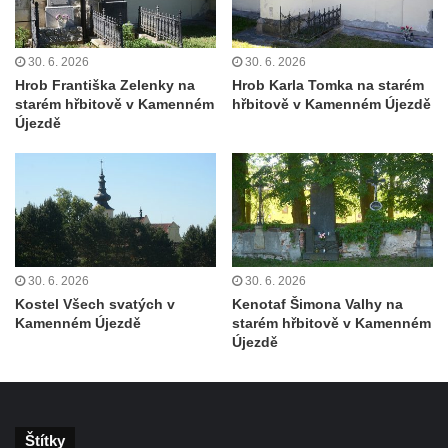
koncentračního tábora v Tovární ulici v
Rychnově u Jablonce nad Nisou
30. 6. 2026
30. 6. 2026
Kenotaf Alfreda Langa na hřbitově v Krásné
Hrob Františka Zelenky na
Hrob Karla Tomka na starém
u Pěnčína
starém hřbitově v Kamenném
hřbitově v Kamenném Újezdě
Kenotaf Emila Posselta na hřbitově v
Újezdě
Krásné u Pěnčína
Kenotaf Edmunda Andera na hřbitově v
Krásné u Pěnčína
Hřbitovní kaple rodiny Fiedler na hřbitově v
Teplicích nad Metují
30. 6. 2026
30. 6. 2026
Kenotaf Franze Ruseho na hřbitově v
Kostel Všech svatých v
Kenotaf Šimona Valhy na
Teplicích nad Metují
Kamenném Újezdě
starém hřbitově v Kamenném
Újezdě
Pomník obětem 2. světové války na hřbitově
v Teplicích nad Metují
Hrob Waltera Hilleho na hřbitově ve Vlčí
Hoře
Štítky