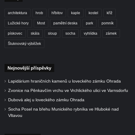
Kenotaf Oskara Ringelhana na hřbitově v
Benešově nad Ploučnicí
architektura
hrob
hřbitov
kaple
kostel
kříž
Kenotaf Augusta Michela na hřbitově v
Lužické hory
Most
pamětní deska
park
pomník
Benešově nad Ploučnicí
pískovec
skála
sloup
socha
vyhlídka
zámek
Hrob Šumových na hřbitově v Benešově
Šluknovský výběžek
nad Ploučnicí
Hrob Theodora Sommera na hřbitově v
Benešově nad Ploučnicí
Nejnovější příspěvky
Hrob Wendelina Janiche na hřbitově v
Benešově nad Ploučnicí
Lapidárium hraničních kamenů u loveckého zámku Ohrada
Hrob Christodoulona Panayiotise na
Zvonice na Pěnkavčím vrchu ve Vrchlického ulici ve Varnsdorfu
hřbitově v Benešově nad Ploučnicí
Dubová alej u loveckého zámku Ohrada
Hrob Franze Wünsche na hřbitově v
Socha Posel na břehu Munického rybníka ve Hluboké nad
Benešově nad Ploučnicí
Vltavou
Pamětní desky obětem 1. světové války v
kapli Panny Marie Bolestné v Benešově