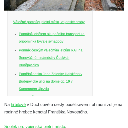
Válečné pomníky, pietní místa, vojenské hroby
Památník obětem okupačního transportu a
připomínka bývalé synagogy
Pomník českým válečným letcům RAF na
Senovážném náměstí v Českých
Budějovicích
Pamětní deska Jana Zelenky-Hajského v
Budějovické ulici na domě čp. 19 v
Kamenném Újezdu
Kenotaf Šimona Valhy na starém hřbitově v
Na
hřbitově
v Duchcově u cesty podél severní ohradní zdi je na
Kamenném Újezdě
rodinné hrobce kenotaf Františka Novotného.
Kenotaf Václava B. Hájka na starém
hřbitově v Kamenném Újezdě
Spolek pro vojenská pietní místa
: