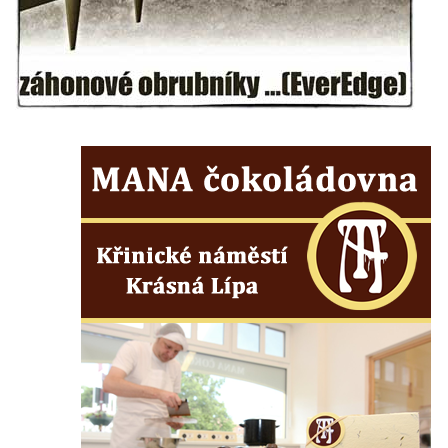
Hrob vojáků Rudé armády na hřbitově v
Račicích
Hrob Jiřího Dovhomilji na hřbitově v
Račicích
Hrob Antonína Medáčka na hřbitově v
Račicích
Hrob Josefa Moravce a Miroslava Moravce
na hřbitově v Dobříni
Pomník obětem válek na hřbitově v Dobříni
Pomník obětem 1. světové války v Lužici
Kenotaf Josefa Matese na hřbitově v Lužici
Pamětní deska Giuseppe Capella na
hřbitově v Lužici
Kenotaf Emila Miksche na hřbitově v Lužici
Kenotaf Antonína Krause na hřbitově v