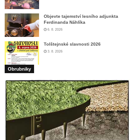
Pomník obětem válek před hřbitovem v
Hostíně u Vojkovic
Objevte tajemství lesního adjunkta
Kenotaf Václava Floriána na hřbitově v
Ferdinanda Náhlíka
Lužci nad Vltavou
6. 8. 2026
Kenotaf Miloslava Švice na hřbitově v Lužci
Tolštejnské slavnosti 2026
nad Vltavou
3. 8. 2026
Hrob Václava Kufnera na hřbitově v Lužci
nad Vltavou
Obrubniky
Pomník vojákům Rudé armády na hřbitově
v Lužci nad Vltavou
Pomník Ladislava Sedláčka a Karla Pelce u
silnice severně od Lužce nad Vltavou
Kenotaf Alfeda Harnische na hřbitově v
Hrobčicích
Pomník obětem válek v Hrobčicích
Pomník obětem válek v Mirošovicích