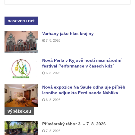
Kenotaf Heinricha Klause na hřbitově v
Dolním Podluží
Kenotaf Josefa Stolle na hřbitově v Dolním
naseveru.net
Podluží
Varhany jako hlas krajiny
Pomník obětem 1. světové války na
7. 8. 2026
židovském hřbitově v Mostě
Hrob Aloise Podrábského na hřbitově v
Nová Perla v Kyjově hostí mezinárodní
Račicích
festival Performance v časech krizí
Pamětní deska Miroslava Švice na domě
6. 8. 2026
čp. 43 v Lužci nad Vltavou
Pomník obětem 2. světové války v ulici 1.
Nová expozice Na Saule odhaluje příběh
lesního adjunkta Ferdinanda Náhlíka
máje v Lužci nad Vltavou
6. 8. 2026
Pomník obětem válek v ulici 1. máje v Lužci
výběžek.eu
nad Vltavou
Hrob Vladislava Neumana v Hostíně u
Příměstský tábor 3. – 7. 8. 2026
Vojkovic
7. 8. 2026