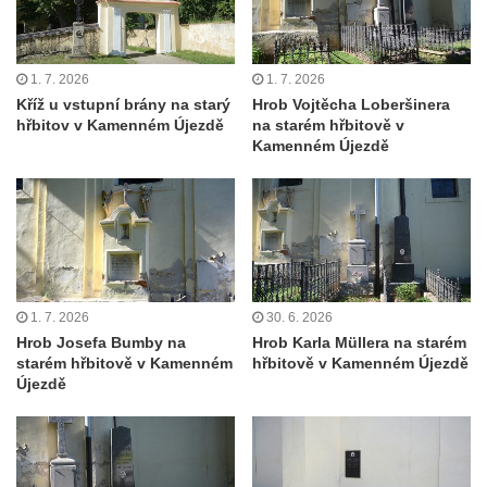
Základní škole Tyršova v Rumburku
Socha Nepokořený v parku Rumburské
1. 7. 2026
1. 7. 2026
vzpoury v Rumburku
Kříž u vstupní brány na starý
Hrob Vojtěcha Loberšinera
Pamětní deska obětem holokaustu u
hřbitov v Kamenném Újezdě
na starém hřbitově v
Kamenném Újezdě
židovského hřbitova v Kovanicích
Pamětní deska legionářům na Obecním
úřadě v Kovanicích
Pomník obětem 1. světové války v
Kovanicích
Pomník obětem válek v Kněževsi
1. 7. 2026
30. 6. 2026
Pamětní deska Rudé armádě na radnici v
Hrob Josefa Bumby na
Hrob Karla Müllera na starém
starém hřbitově v Kamenném
hřbitově v Kamenném Újezdě
Trutnově
Újezdě
Pomník obětem koncentračního tábora na
hřbitově v Rychnově u Jablonce nad Nisou
Pomník pracovního nasazení vězňů