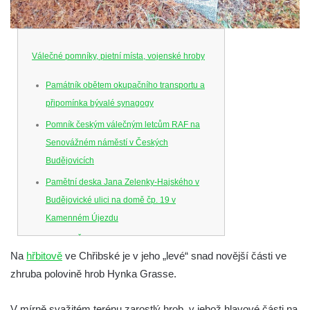
Válečné pomníky, pietní místa, vojenské hroby
Památník obětem okupačního transportu a
připomínka bývalé synagogy
Pomník českým válečným letcům RAF na
Senovážném náměstí v Českých
Budějovicích
Pamětní deska Jana Zelenky-Hajského v
Budějovické ulici na domě čp. 19 v
Kamenném Újezdu
Kenotaf Šimona Valhy na starém hřbitově v
Na
hřbitově
ve Chřibské je v jeho „levé“ snad novější části ve
Kamenném Újezdě
zhruba polovině hrob Hynka Grasse.
Kenotaf Václava B. Hájka na starém
hřbitově v Kamenném Újezdě
V mírně svažitém terénu zarostlý hrob, v jehož hlavové části na