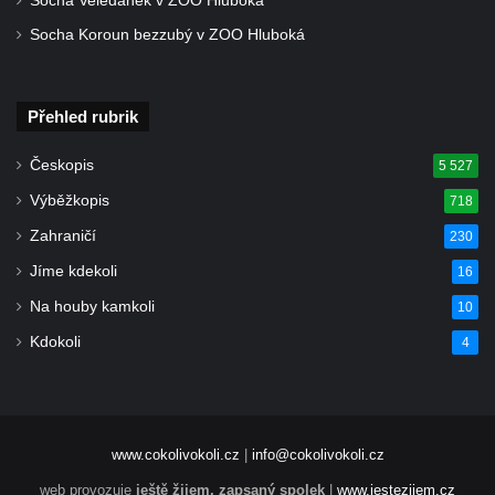
Socha Veledaněk v ZOO Hluboká
nad Ploučnicí
Socha Koroun bezzubý v ZOO Hluboká
Pamětní deska Samuela Fullera na zámku
v Sokolově
Přehled rubrik
Kenotaf Ericha Ullmanna na hřbitově
Šumburk nad Desnou v Tanvaldu
Českopis
5 527
Hrob Pavla Patušnika na hřbitově Šumburk
Výběžkopis
718
nad Desnou v Tanvaldu
Zahraničí
230
Hrob sovětských dětí na hřbitově Šumburk
Jíme kdekoli
16
nad Desnou v Tanvaldu
Na houby kamkoli
10
Pomník prvního a druhého odboje v
Tanvaldu
Kdokoli
4
Kenotaf Josefa Staritze na hřbitově ve
Starých Křečanech
Hrob Antona Reintsche na hřbitově ve
www.cokolivokoli.cz
|
info@cokolivokoli.cz
Starých Křečanech
web provozuje
ještě žijem, zapsaný spolek
|
www.jestezijem.cz