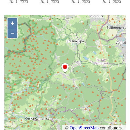
10. 1. 2023
10. 1. 2023
10. 1. 2023
10. 1. 2023
Pomník obětem 1. a 2. světové války v
Římově
Hrob Petera Korgera a Petra Štindla na
hřbitově v Římově
Pomník obětem 1. světové války v Dolním
Předoníně
Pomník obětem 2. světové války v Plavu
Pamětní deska obětem 1. světové války v
Plavu
Kenotaf Pepiho Meisela na hřbitově v
Dolním Podluží
Kenotaf Leopolda Malata na hřbitově v
Dolním Podluží
Kenotaf Antona Klause na hřbitově v
Dolním Podluží