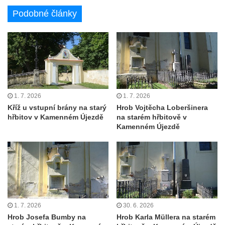
Pamětní deska Rumburské vzpoury na
Podobné články
Základní škole Tyršova v Rumburku
Socha Nepokořený v parku Rumburské
vzpoury v Rumburku
Pamětní deska obětem holokaustu u
židovského hřbitova v Kovanicích
Pamětní deska legionářům na Obecním
1. 7. 2026
1. 7. 2026
úřadě v Kovanicích
Kříž u vstupní brány na starý
Hrob Vojtěcha Loberšinera
Pomník obětem 1. světové války v
hřbitov v Kamenném Újezdě
na starém hřbitově v
Kamenném Újezdě
Kovanicích
Pomník obětem válek v Kněževsi
Pamětní deska Rudé armádě na radnici v
Trutnově
Pomník obětem koncentračního tábora na
hřbitově v Rychnově u Jablonce nad Nisou
1. 7. 2026
30. 6. 2026
Hrob Josefa Bumby na
Hrob Karla Müllera na starém
Pomník pracovního nasazení vězňů