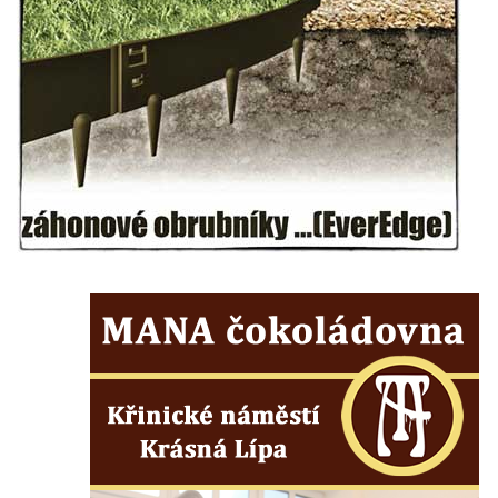
Hrob vojáků Rudé armády na hřbitově v
Račicích
Hrob Jiřího Dovhomilji na hřbitově v
Račicích
Hrob Antonína Medáčka na hřbitově v
Račicích
Hrob Josefa Moravce a Miroslava Moravce
na hřbitově v Dobříni
Pomník obětem válek na hřbitově v Dobříni
Pomník obětem 1. světové války v Lužici
Kenotaf Josefa Matese na hřbitově v Lužici
Pamětní deska Giuseppe Capella na
hřbitově v Lužici
Kenotaf Emila Miksche na hřbitově v Lužici
Kenotaf Antonína Krause na hřbitově v