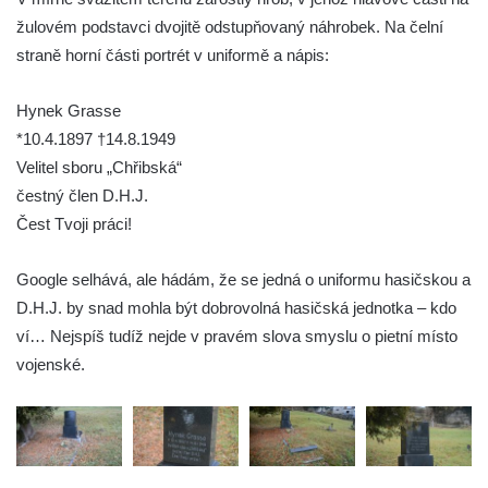
Pomník obětem válek na Náměstí v
žulovém podstavci dvojitě odstupňovaný náhrobek. Na čelní
Kamenném Újezdě
straně horní části portrét v uniformě a nápis:
Kenotaf Jana Mojžiše na hřbitově ve
Velešíně
Hynek Grasse
*10.4.1897 †14.8.1949
Kenotaf Josefa Jílka na hřbitově ve
Velitel sboru „Chřibská“
Velešíně
čestný člen D.H.J.
Hrob Jana Foitla na hřbitově ve Velešíně
Čest Tvoji práci!
Hrob Ludvíka Tůmy na hřbitově ve Velešíně
Hrob Josefa Havla na hřbitově ve Velešíně
Google selhává, ale hádám, že se jedná o uniformu hasičskou a
Pomník obětem 2. světové války na hřbitově
D.H.J. by snad mohla být dobrovolná hasičská jednotka – kdo
u kostela svatého Václava ve Velešíně
ví… Nejspíš tudíž nejde v pravém slova smyslu o pietní místo
vojenské.
Pamětní deska 240 MILES TO FREEDOM u
pomníku obětem válek na náměstí J. V.
Kamarýta ve Velešíně
Pomník obětem 1. a 2. světové války na
náměstí J. V. Kamarýta ve Velešíně