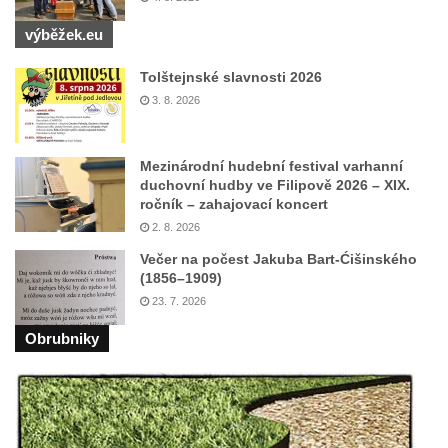
Pomník obětem válek před hřbitovem v
výběžek.eu
Hostíně u Vojkovic
Kenotaf Václava Floriána na hřbitově v
Tolštejnské slavnosti 2026
Lužci nad Vltavou
3. 8. 2026
Kenotaf Miloslava Švice na hřbitově v Lužci
nad Vltavou
Mezinárodní hudební festival varhanní
duchovní hudby ve Filipově 2026 – XIX.
Hrob Václava Kufnera na hřbitově v Lužci
ročník – zahajovací koncert
nad Vltavou
2. 8. 2026
Pomník vojákům Rudé armády na hřbitově
Večer na počest Jakuba Bart-Ćišinského
v Lužci nad Vltavou
(1856–1909)
Pomník Ladislava Sedláčka a Karla Pelce u
23. 7. 2026
silnice severně od Lužce nad Vltavou
Obrubniky
Kenotaf Alfeda Harnische na hřbitově v
Hrobčicích
Pomník obětem válek v Hrobčicích
Pomník obětem válek v Mirošovicích