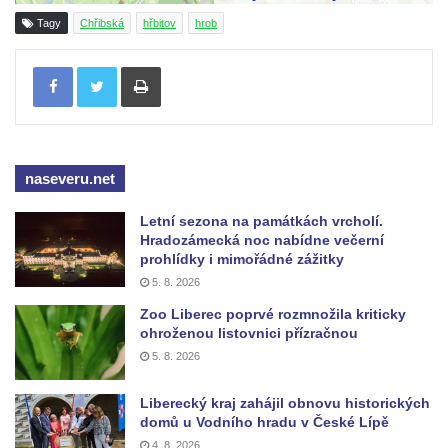
Kenotaf Heinricha Klause na hřbitově v
Tagy
Chřibská
hřbitov
hrob
Dolním Podluží
Kenotaf Josefa Stolle na hřbitově v Dolním
Tisknout
Podluží
Pomník obětem 1. světové války na
židovském hřbitově v Mostě
naseveru.net
Hrob Aloise Podrábského na hřbitově v
Račicích
Letní sezona na památkách vrcholí.
Pamětní deska Miroslava Švice na domě
Hradozámecká noc nabídne večerní
prohlídky i mimořádné zážitky
čp. 43 v Lužci nad Vltavou
5. 8. 2026
Pomník obětem 2. světové války v ulici 1.
Zoo Liberec poprvé rozmnožila kriticky
máje v Lužci nad Vltavou
ohroženou listovnici přízračnou
Pomník obětem válek v ulici 1. máje v Lužci
5. 8. 2026
nad Vltavou
Liberecký kraj zahájil obnovu historických
Hrob Vladislava Neumana v Hostíně u
domů u Vodního hradu v České Lípě
Vojkovic
4. 8. 2026