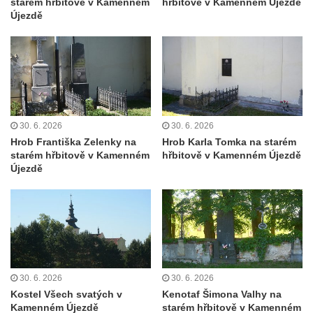
starém hřbitově v Kamenném
hřbitově v Kamenném Újezdě
koncentračního tábora v Tovární ulici v
Újezdě
Rychnově u Jablonce nad Nisou
Kenotaf Alfreda Langa na hřbitově v Krásné
u Pěnčína
Kenotaf Emila Posselta na hřbitově v
Krásné u Pěnčína
30. 6. 2026
30. 6. 2026
Kenotaf Edmunda Andera na hřbitově v
Hrob Františka Zelenky na
Hrob Karla Tomka na starém
Krásné u Pěnčína
starém hřbitově v Kamenném
hřbitově v Kamenném Újezdě
Hřbitovní kaple rodiny Fiedler na hřbitově v
Újezdě
Teplicích nad Metují
Kenotaf Franze Ruseho na hřbitově v
Teplicích nad Metují
Pomník obětem 2. světové války na hřbitově
v Teplicích nad Metují
30. 6. 2026
30. 6. 2026
Hrob Waltera Hilleho na hřbitově ve Vlčí
Kostel Všech svatých v
Kenotaf Šimona Valhy na
Hoře
Kamenném Újezdě
starém hřbitově v Kamenném