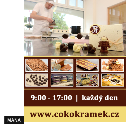
Lužici
Pomník vojákům Rudé armády na hřbitově
v Kozlech
Pamětní deska pochodu smrti v Saupsdorfu
Pomník obětem 2. světové války v parku
Walthera von der Vogelweide v Duchcově
Památník obětem holokaustu v Lipové ulici
v Duchcově
Pomník obětem válek v Jeníkově
Pamětní deska obětem 1. světové války na
kapli Panny Marie v Lahošti
Pomník obětem 2. světové války v parku v
Mikulášovicích
Pomník obětem bombardování 8. 5. 1945 v
MANA
ulici U Plovárny ve Frýdlantu