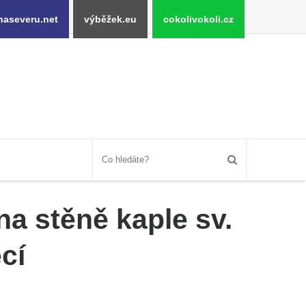
naseveru.net
výběžek.eu
cokolivokoli.cz
a stěně kaple sv.
cí