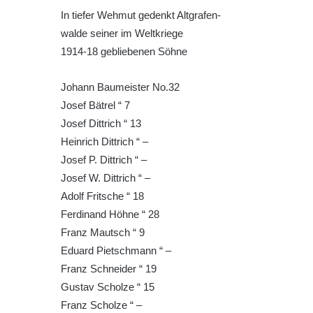
In tiefer Wehmut gedenkt Altgrafen-
Kenotaf Josefa Jílka na hřbitově ve
walde seiner im Weltkriege
Velešíně
1914-18 gebliebenen Söhne
Hrob Jana Foitla na hřbitově ve Velešíně
Hrob Ludvíka Tůmy na hřbitově ve Velešíně
Johann Baumeister No.32
Hrob Josefa Havla na hřbitově ve Velešíně
Josef Bätrel “ 7
Pomník obětem 2. světové války na hřbitově
Josef Dittrich “ 13
u kostela svatého Václava ve Velešíně
Heinrich Dittrich “ –
Josef P. Dittrich “ –
Pamětní deska 240 MILES TO FREEDOM u
Josef W. Dittrich “ –
pomníku obětem válek na náměstí J. V.
Adolf Fritsche “ 18
Kamarýta ve Velešíně
Ferdinand Höhne “ 28
Pomník obětem 1. a 2. světové války na
Franz Mautsch “ 9
náměstí J. V. Kamarýta ve Velešíně
Eduard Pietschmann “ –
Pomník obětem 1. a 2. světové války v
Franz Schneider “ 19
Římově
Gustav Scholze “ 15
Hrob Petera Korgera a Petra Štindla na
Franz Scholze “ –