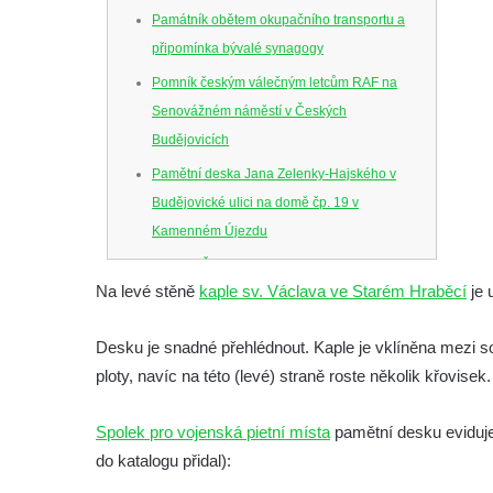
Památník obětem okupačního transportu a
připomínka bývalé synagogy
Pomník českým válečným letcům RAF na
Senovážném náměstí v Českých
Budějovicích
Pamětní deska Jana Zelenky-Hajského v
Budějovické ulici na domě čp. 19 v
Kamenném Újezdu
Kenotaf Šimona Valhy na starém hřbitově v
Na levé stěně
kaple sv. Václava ve Starém Hraběcí
je 
Kamenném Újezdě
Kenotaf Václava B. Hájka na starém
Desku je snadné přehlédnout. Kaple je vklíněna mezi
hřbitově v Kamenném Újezdě
ploty, navíc na této (levé) straně roste několik křovisek.
Pomník obětem válek na Náměstí v
Kamenném Újezdě
Spolek pro vojenská pietní místa
pamětní desku eviduje
Kenotaf Jana Mojžiše na hřbitově ve
do katalogu přidal):
Velešíně