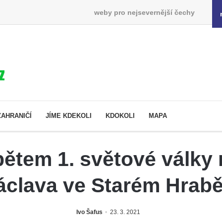
weby pro nejsevernější čechy
ZAHRANIČÍ
JÍME KDEKOLI
KDOKOLI
MAPA
ětem 1. světové války n
áclava ve Starém Hrabě
Ivo Šafus
23. 3. 2021