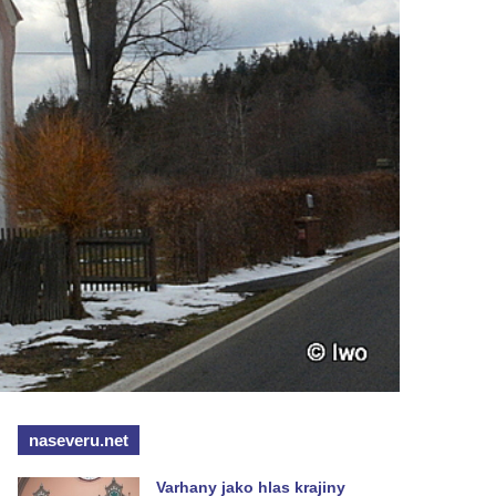
naseveru.net
Varhany jako hlas krajiny