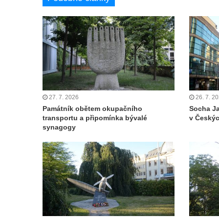
Kenotaf Miloslava Švice na hřbitově v Lužci
nad Vltavou
Hrob Václava Kufnera na hřbitově v Lužci
nad Vltavou
Pomník vojákům Rudé armády na hřbitově
v Lužci nad Vltavou
Pomník Ladislava Sedláčka a Karla Pelce u
27. 7. 2026
26. 7. 2
Památník obětem okupačního
Socha Ja
silnice severně od Lužce nad Vltavou
transportu a připomínka bývalé
v Českýc
Kenotaf Alfeda Harnische na hřbitově v
synagogy
Hrobčicích
Pomník obětem válek v Hrobčicích
Pomník obětem válek v Mirošovicích
Hrob vojáků Rudé armády na hřbitově v
Račicích
Hrob Jiřího Dovhomilji na hřbitově v