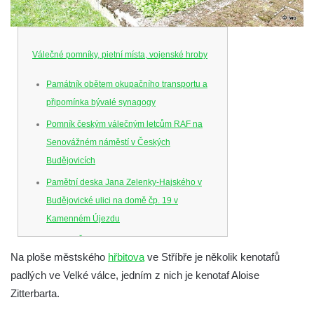
Válečné pomníky, pietní místa, vojenské hroby
Památník obětem okupačního transportu a
připomínka bývalé synagogy
Pomník českým válečným letcům RAF na
Senovážném náměstí v Českých
Budějovicích
Pamětní deska Jana Zelenky-Hajského v
Budějovické ulici na domě čp. 19 v
Kamenném Újezdu
Kenotaf Šimona Valhy na starém hřbitově v
Na ploše městského
hřbitova
ve Stříbře je několik kenotafů
Kamenném Újezdě
padlých ve Velké válce, jedním z nich je kenotaf Aloise
Kenotaf Václava B. Hájka na starém
Zitterbarta.
hřbitově v Kamenném Újezdě