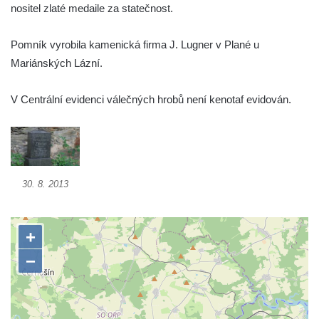
nositel zlaté medaile za statečnost.
Pomník obětem 1. a 2. světové války v
Římově
Pomník vyrobila kamenická firma J. Lugner v Plané u
Hrob Petera Korgera a Petra Štindla na
Mariánských Lázní.
hřbitově v Římově
Pomník obětem 1. světové války v Dolním
V Centrální evidenci válečných hrobů není kenotaf evidován.
Předoníně
Pomník obětem 2. světové války v Plavu
Pamětní deska obětem 1. světové války v
Plavu
30. 8. 2013
Kenotaf Pepiho Meisela na hřbitově v
Dolním Podluží
Kenotaf Leopolda Malata na hřbitově v
Dolním Podluží
Kenotaf Antona Klause na hřbitově v
Dolním Podluží