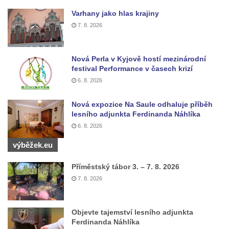
Pomník obětem válek před hřbitovem v
Varhany jako hlas krajiny
Hostíně u Vojkovic
7. 8. 2026
Kenotaf Václava Floriána na hřbitově v
Lužci nad Vltavou
Nová Perla v Kyjově hostí mezinárodní
Kenotaf Miloslava Švice na hřbitově v Lužci
festival Performance v časech krizí
nad Vltavou
6. 8. 2026
Hrob Václava Kufnera na hřbitově v Lužci
Nová expozice Na Saule odhaluje příběh
nad Vltavou
lesního adjunkta Ferdinanda Náhlíka
Pomník vojákům Rudé armády na hřbitově
6. 8. 2026
v Lužci nad Vltavou
výběžek.eu
Pomník Ladislava Sedláčka a Karla Pelce u
silnice severně od Lužce nad Vltavou
Příměstský tábor 3. – 7. 8. 2026
7. 8. 2026
Kenotaf Alfeda Harnische na hřbitově v
Hrobčicích
Pomník obětem válek v Hrobčicích
Objevte tajemství lesního adjunkta
Ferdinanda Náhlíka
Pomník obětem válek v Mirošovicích