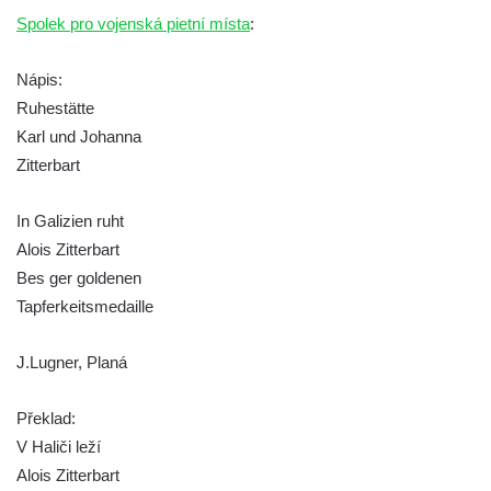
Pomník obětem válek na Náměstí v
Spolek pro vojenská pietní místa
:
Kamenném Újezdě
Kenotaf Jana Mojžiše na hřbitově ve
Nápis:
Velešíně
Ruhestätte
Karl und Johanna
Kenotaf Josefa Jílka na hřbitově ve
Zitterbart
Velešíně
Hrob Jana Foitla na hřbitově ve Velešíně
In Galizien ruht
Hrob Ludvíka Tůmy na hřbitově ve Velešíně
Alois Zitterbart
Hrob Josefa Havla na hřbitově ve Velešíně
Bes ger goldenen
Pomník obětem 2. světové války na hřbitově
Tapferkeitsmedaille
u kostela svatého Václava ve Velešíně
J.Lugner, Planá
Pamětní deska 240 MILES TO FREEDOM u
pomníku obětem válek na náměstí J. V.
Překlad:
Kamarýta ve Velešíně
V Haliči leží
Pomník obětem 1. a 2. světové války na
Alois Zitterbart
náměstí J. V. Kamarýta ve Velešíně