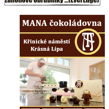
Lužici
Pomník vojákům Rudé armády na hřbitově
v Kozlech
Pamětní deska pochodu smrti v Saupsdorfu
Pomník obětem 2. světové války v parku
Walthera von der Vogelweide v Duchcově
Památník obětem holokaustu v Lipové ulici
v Duchcově
Pomník obětem válek v Jeníkově
Pamětní deska obětem 1. světové války na
kapli Panny Marie v Lahošti
Pomník obětem 2. světové války v parku v
Mikulášovicích
Pomník obětem bombardování 8. 5. 1945 v
ulici U Plovárny ve Frýdlantu
Pamětní deska Rumburské vzpoury na