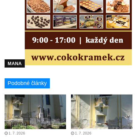
Základní škole Tyršova v Rumburku
Socha Nepokořený v parku Rumburské
vzpoury v Rumburku
Pamětní deska obětem holokaustu u
židovského hřbitova v Kovanicích
Pamětní deska legionářům na Obecním
úřadě v Kovanicích
MANA
Pomník obětem 1. světové války v
Kovanicích
Podobné články
Pomník obětem válek v Kněževsi
Pamětní deska Rudé armádě na radnici v
Trutnově
Pomník obětem koncentračního tábora na
hřbitově v Rychnově u Jablonce nad Nisou
Pomník pracovního nasazení vězňů
1. 7. 2026
1. 7. 2026