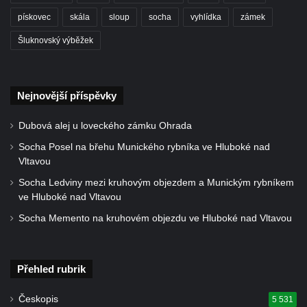
nad Ploučnicí
pískovec
skála
sloup
socha
vyhlídka
zámek
Pamětní deska Samuela Fullera na zámku
Šluknovský výběžek
v Sokolově
Kenotaf Ericha Ullmanna na hřbitově
Šumburk nad Desnou v Tanvaldu
Nejnovější příspěvky
Hrob Pavla Patušnika na hřbitově Šumburk
Dubová alej u loveckého zámku Ohrada
nad Desnou v Tanvaldu
Socha Posel na břehu Munického rybníka ve Hluboké nad
Hrob sovětských dětí na hřbitově Šumburk
Vltavou
nad Desnou v Tanvaldu
Socha Ledviny mezi kruhovým objezdem a Munickým rybníkem
Pomník prvního a druhého odboje v
ve Hluboké nad Vltavou
Tanvaldu
Socha Memento na kruhovém objezdu ve Hluboké nad Vltavou
Kenotaf Josefa Staritze na hřbitově ve
Starých Křečanech
Přehled rubrik
Hrob Antona Reintsche na hřbitově ve
Starých Křečanech
Českopis
5 531