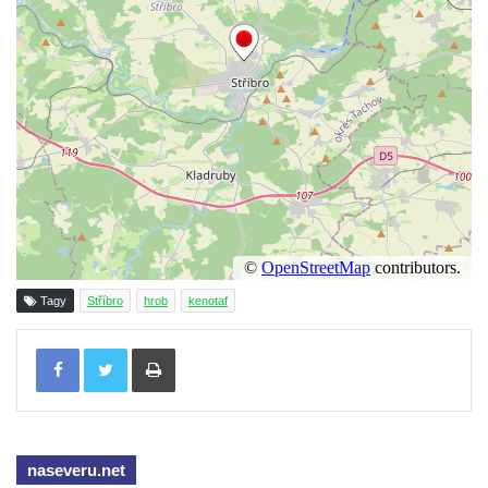
Kenotaf Heinricha Klause na hřbitově v
Dolním Podluží
Kenotaf Josefa Stolle na hřbitově v Dolním
Podluží
Pomník obětem 1. světové války na
židovském hřbitově v Mostě
Hrob Aloise Podrábského na hřbitově v
Račicích
Pamětní deska Miroslava Švice na domě
čp. 43 v Lužci nad Vltavou
Tagy
Stříbro
hrob
kenotaf
Pomník obětem 2. světové války v ulici 1.
máje v Lužci nad Vltavou
Tisknout
Pomník obětem válek v ulici 1. máje v Lužci
nad Vltavou
Hrob Vladislava Neumana v Hostíně u
Vojkovic
naseveru.net