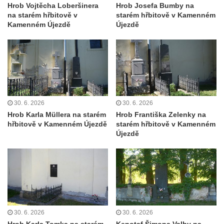
koncentračního tábora v Tovární ulici v
Hrob Vojtěcha Loberšinera
Hrob Josefa Bumby na
na starém hřbitově v
starém hřbitově v Kamenném
Rychnově u Jablonce nad Nisou
Kamenném Újezdě
Újezdě
Kenotaf Alfreda Langa na hřbitově v Krásné
u Pěnčína
Kenotaf Emila Posselta na hřbitově v
Krásné u Pěnčína
Kenotaf Edmunda Andera na hřbitově v
Krásné u Pěnčína
30. 6. 2026
30. 6. 2026
Hrob Karla Müllera na starém
Hrob Františka Zelenky na
Hřbitovní kaple rodiny Fiedler na hřbitově v
hřbitově v Kamenném Újezdě
starém hřbitově v Kamenném
Teplicích nad Metují
Újezdě
Kenotaf Franze Ruseho na hřbitově v
Teplicích nad Metují
Pomník obětem 2. světové války na hřbitově
v Teplicích nad Metují
Hrob Waltera Hilleho na hřbitově ve Vlčí
30. 6. 2026
30. 6. 2026
Hoře
Hrob Karla Tomka na starém
Kenotaf Šimona Valhy na