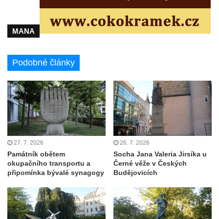
Starých Křečanech
Hrob rodiny Klingerových na hřbitově ve
Starých Křečanech
MANA
Pomník obětem 1. světové války v
Tyršových sadech v Jablonci nad Nisou
Podobné články
Pamětní desky obětem 1. světové války na
kapli svaté Alžběty Durynské v Dolních
Křečanech
Pomník Theodora Körnera v Tyršově ulici v
Šluknově
Pomník Františka Josefa I. u křížové cesty
27. 7. 2026
26. 7. 2026
Památník obětem
Socha Jana Valeria Jirsíka u
ve Šluknově
okupačního transportu a
Černé věže v Českých
Pamětní deska Polské armádě na budově
připomínka bývalé synagogy
Budějovicích
MÚ v ulici 2. polské armády v Rumburku
Kenotaf Richarda Grossmanna na hřbitově
v Dubé