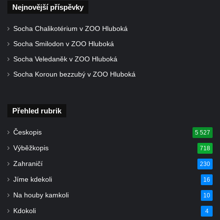
Cítolibech
Nejnovější příspěvky
Hrob Josefa Fronka na hřbitově v Cítolibech
Socha Chalikotérium v ZOO Hluboká
Hrob Jana Císarika na hřbitově v Cítolibech
Socha Smilodon v ZOO Hluboká
Hrob Jana Legáta na hřbitově v Cítolibech
Socha Veledaněk v ZOO Hluboká
Hrob Karla Trenklera na hřbitově v
Socha Koroun bezzubý v ZOO Hluboká
Cítolibech
Pamětní deska Jaroslava Lhotského na
zámku v Cítolibech
Přehled rubrik
Pomník obětem 1. a 2. světové války před
zámkem v Cítolibech
Českopis
5 527
Pomník na místě hrobu ruských vojáků z
Výběžkopis
718
napoleonských válek u silnice z Chlumčan
Zahraničí
230
do Cítolib
Jíme kdekoli
16
Hrob Antonína Švejdy na hřbitově v
Na houby kamkoli
10
Chlumčanech
Kdokoli
4
Hrob Jaroslava Klicpery na hřbitově v