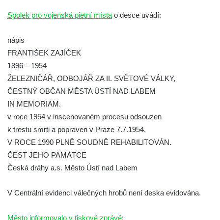
hřbitově v Kamenném Újezdě
Spolek pro vojenská pietní místa
o desce uvádí:
Pomník obětem válek na Náměstí v
Kamenném Újezdě
nápis
Kenotaf Jana Mojžiše na hřbitově ve
FRANTIŠEK ZAJÍČEK
Velešíně
1896 – 1954
ŽELEZNIČÁŘ, ODBOJÁŘ ZA II. SVĚTOVÉ VÁLKY,
Kenotaf Josefa Jílka na hřbitově ve
ČESTNÝ OBČAN MĚSTA ÚSTÍ NAD LABEM
Velešíně
IN MEMORIAM.
Hrob Jana Foitla na hřbitově ve Velešíně
v roce 1954 v inscenovaném procesu odsouzen
Hrob Ludvíka Tůmy na hřbitově ve Velešíně
k trestu smrti a popraven v Praze 7.7.1954,
Hrob Josefa Havla na hřbitově ve Velešíně
V ROCE 1990 PLNĚ SOUDNĚ REHABILITOVÁN.
Pomník obětem 2. světové války na hřbitově
ČEST JEHO PAMÁTCE
u kostela svatého Václava ve Velešíně
Česká dráhy a.s. Město Ústí nad Labem
Pamětní deska 240 MILES TO FREEDOM u
V Centrální evidenci válečných hrobů není deska evidována.
pomníku obětem válek na náměstí J. V.
Kamarýta ve Velešíně
Město informovalo v tiskové zprávě
: