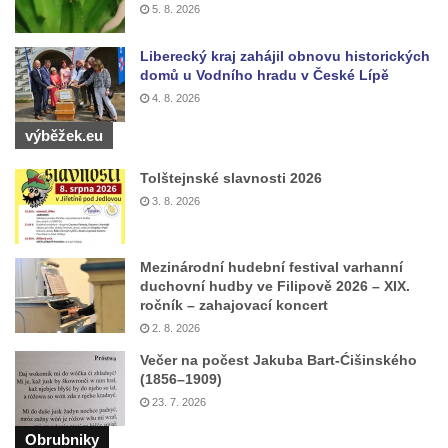
5. 8. 2026
Pomník pracovního nasazení vězňů
koncentračního tábora v Tovární ulici v
Liberecký kraj zahájil obnovu historických
Rychnově u Jablonce nad Nisou
domů u Vodního hradu v České Lípě
4. 8. 2026
Kenotaf Alfreda Langa na hřbitově v Krásné
u Pěnčína
výběžek.eu
Kenotaf Emila Posselta na hřbitově v
Tolštejnské slavnosti 2026
Krásné u Pěnčína
3. 8. 2026
Kenotaf Edmunda Andera na hřbitově v
Krásné u Pěnčína
Mezinárodní hudební festival varhanní
Hřbitovní kaple rodiny Fiedler na hřbitově v
duchovní hudby ve Filipově 2026 – XIX.
Teplicích nad Metují
ročník – zahajovací koncert
Kenotaf Franze Ruseho na hřbitově v
2. 8. 2026
Teplicích nad Metují
Večer na počest Jakuba Bart-Ćišinského
(1856–1909)
Pomník obětem 2. světové války na hřbitově
23. 7. 2026
v Teplicích nad Metují
Obrubniky
Hrob Waltera Hilleho na hřbitově ve Vlčí