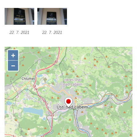
Kenotaf Antonína Krause na hřbitově v
Lužici
Pomník vojákům Rudé armády na hřbitově
v Kozlech
22. 7. 2021
22. 7. 2021
Pamětní deska pochodu smrti v Saupsdorfu
Pomník obětem 2. světové války v parku
Walthera von der Vogelweide v Duchcově
Památník obětem holokaustu v Lipové ulici
v Duchcově
Pomník obětem válek v Jeníkově
Pamětní deska obětem 1. světové války na
kapli Panny Marie v Lahošti
Pomník obětem 2. světové války v parku v
Mikulášovicích
Pomník obětem bombardování 8. 5. 1945 v