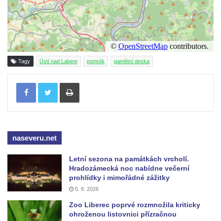
ulici U Plovárny ve Frýdlantu
Pamětní deska Rumburské vzpoury na
Základní škole Tyršova v Rumburku
Socha Nepokořený v parku Rumburské
vzpoury v Rumburku
Tagy
Ústí nad Labem
pomník
pamětní deska
Pamětní deska obětem holokaustu u
Tisknout
židovského hřbitova v Kovanicích
Pamětní deska legionářům na Obecním
úřadě v Kovanicích
Pomník obětem 1. světové války v
naseveru.net
Kovanicích
Pomník obětem válek v Kněževsi
Letní sezona na památkách vrcholí.
Hradozámecká noc nabídne večerní
Pamětní deska Rudé armádě na radnici v
prohlídky i mimořádné zážitky
Trutnově
5. 8. 2026
Pomník obětem koncentračního tábora na
Zoo Liberec poprvé rozmnožila kriticky
ohroženou listovnici přízračnou
hřbitově v Rychnově u Jablonce nad Nisou