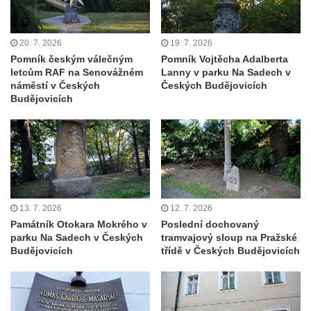
Hrob Jiřího Kasala na hřbitově v Dubé
Pomník padlým rudoarmějcům na hřbitově
20. 7. 2026
19. 7. 2026
v Dubé
Pomník českým válečným
Pomník Vojtěcha Adalberta
Pomník obětem 2. světové války v Dubé
letcům RAF na Senovážném
Lanny v parku Na Sadech v
náměstí v Českých
Českých Budějovicích
Pomník obětem Rumburské vzpoury u
Budějovicích
hřbitova v Rumburku
Pomník obětem 1. světové války na hřbitově
ve Velkém Šenově
Hrob Petra Záhorky na hřbitově ve Velkém
Šenově
13. 7. 2026
12. 7. 2026
Hrob Rudolfa Hovorky na hřbitově ve
Památník Otokara Mokrého v
Poslední dochovaný
Velkém Šenově
parku Na Sadech v Českých
tramvajový sloup na Pražské
Hrob Ondreje Gurina na hřbitově ve Velkém
Budějovicích
třídě v Českých Budějovicích
Šenově
Hrob Heinricha Hoffmanna na hřbitově ve
Velkém Šenově