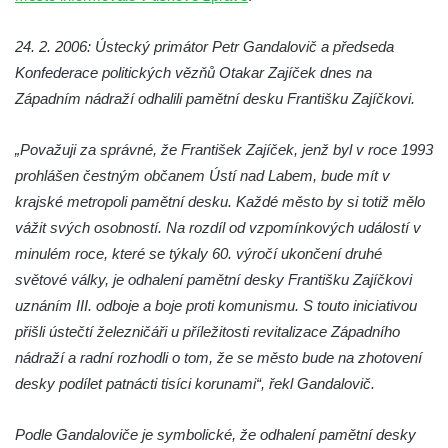
Pomník obětem 1. a 2. světové války na
náměstí J. V. Kamarýta ve Velešíně
24. 2. 2006: Ústecký primátor Petr Gandalovič a předseda
Pomník obětem 1. a 2. světové války v
Konfederace politických vězňů Otakar Zajíček dnes na
Římově
Západním nádraží odhalili pamětní desku Františku Zajíčkovi.
Hrob Petera Korgera a Petra Štindla na
hřbitově v Římově
„Považuji za správné, že František Zajíček, jenž byl v roce 1993
Pomník obětem 1. světové války v Dolním
prohlášen čestným občanem Ústí nad Labem, bude mít v
Předoníně
krajské metropoli pamětní desku. Každé město by si totiž mělo
vážit svých osobností. Na rozdíl od vzpomínkových událostí v
Pomník obětem 2. světové války v Plavu
minulém roce, které se týkaly 60. výročí ukončení druhé
Pamětní deska obětem 1. světové války v
světové války, je odhalení pamětní desky Františku Zajíčkovi
Plavu
uznáním III. odboje a boje proti komunismu. S touto iniciativou
Kenotaf Pepiho Meisela na hřbitově v
přišli ústečtí železničáři u příležitosti revitalizace Západního
Dolním Podluží
nádraží a radní rozhodli o tom, že se město bude na zhotovení
Kenotaf Leopolda Malata na hřbitově v
desky podílet patnácti tisíci korunami“, řekl Gandalovič.
Dolním Podluží
Kenotaf Antona Klause na hřbitově v
Podle Gandaloviče je symbolické, že odhalení pamětní desky