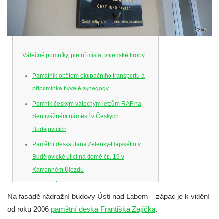
Válečné pomníky, pietní místa, vojenské hroby
Památník obětem okupačního transportu a
připomínka bývalé synagogy
Pomník českým válečným letcům RAF na
Senovážném náměstí v Českých
Budějovicích
Pamětní deska Jana Zelenky-Hajského v
Budějovické ulici na domě čp. 19 v
Kamenném Újezdu
Kenotaf Šimona Valhy na starém hřbitově v
Na fasádě nádražní budovy Ústí nad Labem – západ je k vidění
Kamenném Újezdě
od roku 2006
pamětní deska Františka Zajíčka
.
Kenotaf Václava B. Hájka na starém