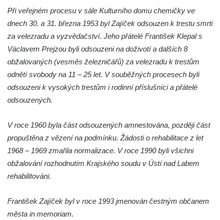
Při veřejném procesu v sále Kulturního domu chemičky ve
Pomník obětem válek v Mirošovicích
dnech 30. a 31. března 1953 byl Zajíček odsouzen k trestu smrti
Hrob vojáků Rudé armády na hřbitově v
za velezradu a vyzvědačství. Jeho přátelé František Klepal s
Račicích
Václavem Prejzou byli odsouzeni na doživotí a dalších 8
Hrob Jiřího Dovhomilji na hřbitově v
obžalovaných (vesměs železničářů) za velezradu k trestům
Račicích
odnětí svobody na 11 – 25 let. V souběžných procesech byli
Hrob Antonína Medáčka na hřbitově v
odsouzeni k vysokých trestům i rodinní příslušníci a přátelé
Račicích
odsouzených.
Hrob Josefa Moravce a Miroslava Moravce
V roce 1960 byla část odsouzených amnestována, později část
na hřbitově v Dobříni
propuštěna z vězení na podmínku. Žádosti o rehabilitace z let
Pomník obětem válek na hřbitově v Dobříni
1968 – 1969 zmařila normalizace. V roce 1990 byli všichni
Pomník obětem 1. světové války v Lužici
obžalování rozhodnutím Krajského soudu v Ústí nad Labem
Kenotaf Josefa Matese na hřbitově v Lužici
rehabilitováni.
Pamětní deska Giuseppe Capella na
hřbitově v Lužici
František Zajíček byl v roce 1993 jmenován čestným občanem
města in memoriam.
Kenotaf Emila Miksche na hřbitově v Lužici