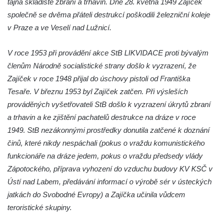
tajná skladiště zbraní a trhavin. Dne 28. května 1949 Zajíček
Vojkovic
společně se dvěma přáteli destrukcí poškodili železniční koleje
Pomník obětem válek před hřbitovem v
v Praze a ve Veselí nad Lužnicí.
Hostíně u Vojkovic
Kenotaf Václava Floriána na hřbitově v
V roce 1953 při provádění akce StB LIKVIDACE proti bývalým
Lužci nad Vltavou
členům Národně socialistické strany došlo k vyzrazení, že
Zajíček v roce 1948 přijal do úschovy pistoli od Františka
Kenotaf Miloslava Švice na hřbitově v Lužci
Tesaře. V březnu 1953 byl Zajíček zatčen. Při výsleších
nad Vltavou
prováděných vyšetřovateli StB došlo k vyzrazení úkrytů zbraní
Hrob Václava Kufnera na hřbitově v Lužci
a trhavin a ke zjištění pachatelů destrukce na dráze v roce
nad Vltavou
1949. StB nezákonnými prostředky donutila zatčené k doznání
Pomník vojákům Rudé armády na hřbitově
činů, které nikdy nespáchali (pokus o vraždu komunistického
v Lužci nad Vltavou
funkcionáře na dráze jedem, pokus o vraždu předsedy vlády
Pomník Ladislava Sedláčka a Karla Pelce u
Zápotockého, příprava vyhození do vzduchu budovy KV KSČ v
silnice severně od Lužce nad Vltavou
Ústí nad Labem, předávání informací o výrobě sér v ústeckých
Kenotaf Alfeda Harnische na hřbitově v
jatkách do Svobodné Evropy) a Zajíčka učinila vůdcem
Hrobčicích
teroristické skupiny.
Pomník obětem válek v Hrobčicích