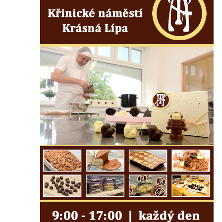
Pamětní desky obětem 1. světové války v
kapli Panny Marie Bolestné v Benešově
nad Ploučnicí
Pamětní deska Samuela Fullera na zámku
v Sokolově
Kenotaf Ericha Ullmanna na hřbitově
Šumburk nad Desnou v Tanvaldu
Hrob Pavla Patušnika na hřbitově Šumburk
nad Desnou v Tanvaldu
Hrob sovětských dětí na hřbitově Šumburk
nad Desnou v Tanvaldu
Pomník prvního a druhého odboje v
Tanvaldu
Kenotaf Josefa Staritze na hřbitově ve
Starých Křečanech
Hrob Antona Reintsche na hřbitově ve