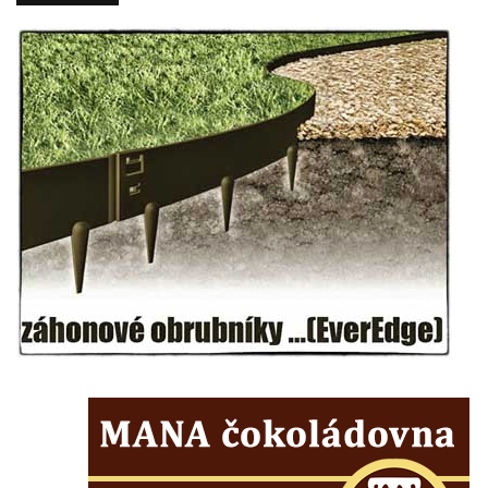
Hoře
Kenotaf Oskara Ringelhana na hřbitově v
Benešově nad Ploučnicí
Kenotaf Augusta Michela na hřbitově v
Benešově nad Ploučnicí
Hrob Šumových na hřbitově v Benešově
nad Ploučnicí
Hrob Theodora Sommera na hřbitově v
Benešově nad Ploučnicí
Hrob Wendelina Janiche na hřbitově v
Benešově nad Ploučnicí
Hrob Christodoulona Panayiotise na
hřbitově v Benešově nad Ploučnicí
Hrob Franze Wünsche na hřbitově v
Benešově nad Ploučnicí