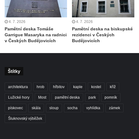
Hrob Heinricha Wünscheho na hřbitově ve
Velkém Šenově
4. 7. 2026
4. 7. 2026
Kenotaf Gerharda Poschera na hřbitově ve
Pamětní deska Tomáše
Pamětní deska na biskupské
Velkém Šenově
Garrigue Masaryka na radnici
rezidenci v Českých
v Českých Budějovicích
Budějovicích
Kenotaf Gerharda Adolfa Johanna Sauera
na hřbitově ve Velkém Šenově
Pomník obětem 1. světové války před
kostelem svatého Bartoloměje ve Velkém
Štítky
Šenově
Kenotaf Václava Liprta na hřbitově v
architektura
hrob
hřbitov
kaple
kostel
kříž
Cítolibech
Lužické hory
Most
pamětní deska
park
pomník
Kenotaf Františka Malypetra na hřbitově v
pískovec
skála
sloup
socha
vyhlídka
zámek
Cítolibech
Šluknovský výběžek
Hrob Derbákových na hřbitově v Cítolibech
Hrob Františka Morkera na hřbitově v