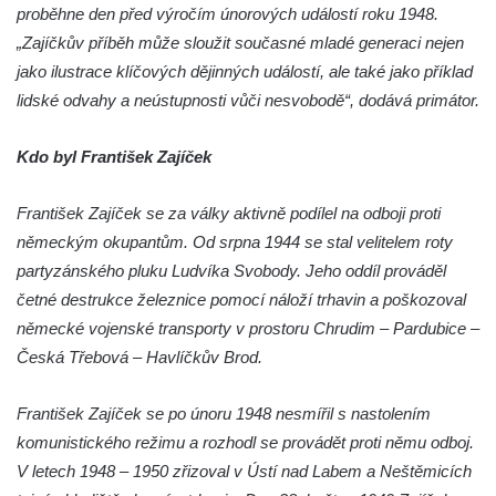
Dolním Podluží
proběhne den před výročím únorových událostí roku 1948.
„Zajíčkův příběh může sloužit současné mladé generaci nejen
Kenotaf Heinricha Klause na hřbitově v
jako ilustrace klíčových dějinných událostí, ale také jako příklad
Dolním Podluží
lidské odvahy a neústupnosti vůči nesvobodě“, dodává primátor.
Kenotaf Josefa Stolle na hřbitově v Dolním
Podluží
Kdo byl František Zajíček
Pomník obětem 1. světové války na
židovském hřbitově v Mostě
František Zajíček se za války aktivně podílel na odboji proti
Hrob Aloise Podrábského na hřbitově v
německým okupantům. Od srpna 1944 se stal velitelem roty
Račicích
partyzánského pluku Ludvíka Svobody. Jeho oddíl prováděl
Pamětní deska Miroslava Švice na domě
četné destrukce železnice pomocí náloží trhavin a poškozoval
čp. 43 v Lužci nad Vltavou
německé vojenské transporty v prostoru Chrudim – Pardubice –
Česká Třebová – Havlíčkův Brod.
Pomník obětem 2. světové války v ulici 1.
máje v Lužci nad Vltavou
František Zajíček se po únoru 1948 nesmířil s nastolením
Pomník obětem válek v ulici 1. máje v Lužci
komunistického režimu a rozhodl se provádět proti němu odboj.
nad Vltavou
V letech 1948 – 1950 zřizoval v Ústí nad Labem a Neštěmicích
Hrob Vladislava Neumana v Hostíně u