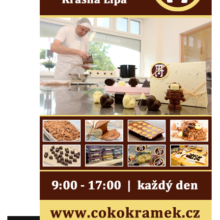
Lužici
Pomník vojákům Rudé armády na hřbitově
v Kozlech
Pamětní deska pochodu smrti v Saupsdorfu
Pomník obětem 2. světové války v parku
Walthera von der Vogelweide v Duchcově
Památník obětem holokaustu v Lipové ulici
v Duchcově
Pomník obětem válek v Jeníkově
Pamětní deska obětem 1. světové války na
kapli Panny Marie v Lahošti
Pomník obětem 2. světové války v parku v
Mikulášovicích
Pomník obětem bombardování 8. 5. 1945 v
ulici U Plovárny ve Frýdlantu