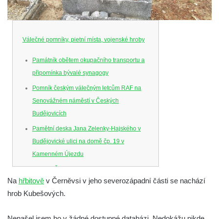
Válečné pomníky, pietní místa, vojenské hroby
Památník obětem okupačního transportu a
připomínka bývalé synagogy
Pomník českým válečným letcům RAF na
Senovážném náměstí v Českých
Budějovicích
Pamětní deska Jana Zelenky-Hajského v
Budějovické ulici na domě čp. 19 v
Kamenném Újezdu
Kenotaf Šimona Valhy na starém hřbitově v
Na
hřbitově
v Černěvsi v jeho severozápadní části se nachází
Kamenném Újezdě
hrob Kubešových.
Kenotaf Václava B. Hájka na starém
hřbitově v Kamenném Újezdě
Nenašel jsem ho v žádné dostupné databázi. Nedokážu nikde