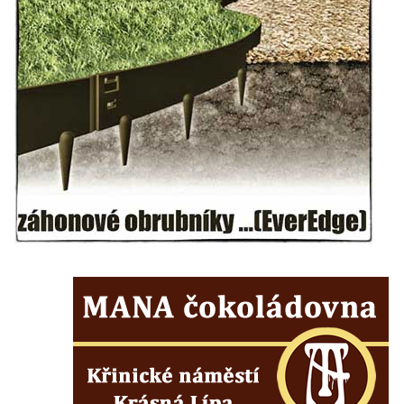
Hrob vojáků Rudé armády na hřbitově v
Račicích
Hrob Jiřího Dovhomilji na hřbitově v
Račicích
Hrob Antonína Medáčka na hřbitově v
Račicích
Hrob Josefa Moravce a Miroslava Moravce
na hřbitově v Dobříni
Pomník obětem válek na hřbitově v Dobříni
Pomník obětem 1. světové války v Lužici
Kenotaf Josefa Matese na hřbitově v Lužici
Pamětní deska Giuseppe Capella na
hřbitově v Lužici
Kenotaf Emila Miksche na hřbitově v Lužici
Kenotaf Antonína Krause na hřbitově v