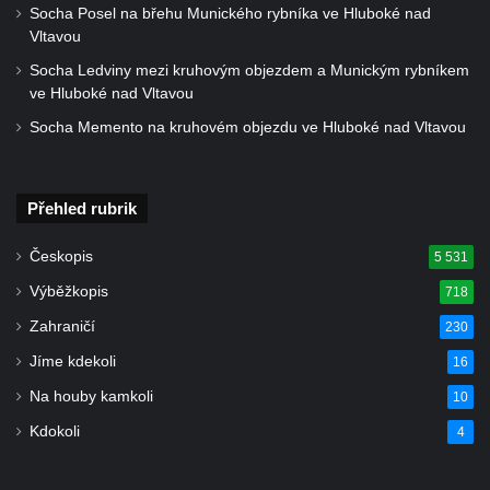
Socha Posel na břehu Munického rybníka ve Hluboké nad
nad Ploučnicí
Vltavou
Pamětní deska Samuela Fullera na zámku
Socha Ledviny mezi kruhovým objezdem a Munickým rybníkem
v Sokolově
ve Hluboké nad Vltavou
Kenotaf Ericha Ullmanna na hřbitově
Socha Memento na kruhovém objezdu ve Hluboké nad Vltavou
Šumburk nad Desnou v Tanvaldu
Hrob Pavla Patušnika na hřbitově Šumburk
Přehled rubrik
nad Desnou v Tanvaldu
Hrob sovětských dětí na hřbitově Šumburk
Českopis
5 531
nad Desnou v Tanvaldu
Výběžkopis
718
Pomník prvního a druhého odboje v
Zahraničí
230
Tanvaldu
Jíme kdekoli
16
Kenotaf Josefa Staritze na hřbitově ve
Na houby kamkoli
10
Starých Křečanech
Kdokoli
Hrob Antona Reintsche na hřbitově ve
4
Starých Křečanech