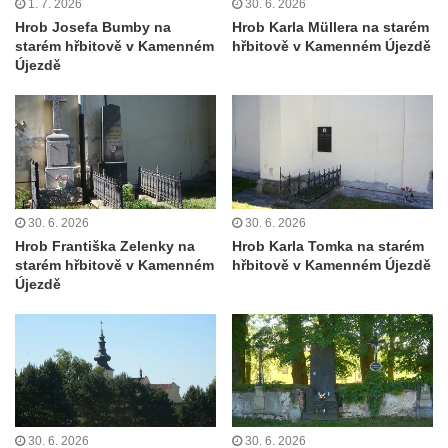
1. 7. 2026
30. 6. 2026
koncentračního tábora v Tovární ulici v
Hrob Josefa Bumby na
Hrob Karla Müllera na starém
Rychnově u Jablonce nad Nisou
starém hřbitově v Kamenném
hřbitově v Kamenném Újezdě
Újezdě
Kenotaf Alfreda Langa na hřbitově v Krásné
u Pěnčína
Kenotaf Emila Posselta na hřbitově v
Krásné u Pěnčína
Kenotaf Edmunda Andera na hřbitově v
Krásné u Pěnčína
30. 6. 2026
30. 6. 2026
Hřbitovní kaple rodiny Fiedler na hřbitově v
Hrob Františka Zelenky na
Hrob Karla Tomka na starém
starém hřbitově v Kamenném
hřbitově v Kamenném Újezdě
Teplicích nad Metují
Újezdě
Kenotaf Franze Ruseho na hřbitově v
Teplicích nad Metují
Pomník obětem 2. světové války na hřbitově
v Teplicích nad Metují
Hrob Waltera Hilleho na hřbitově ve Vlčí
Hoře
30. 6. 2026
30. 6. 2026