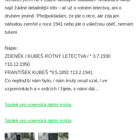
Pomník obětem válek na Náměstí v
najít žádné detailnější info – ať už o rotném letectva, ani o
Kamenném Újezdě
druhém jméně. Předpokládám, že jde o otce, ale zda jen
Kenotaf Jana Mojžiše na hřbitově ve
náhodou zemřel v roce 1941 nebo jde o válečnou oběť, nemám
Velešíně
tušení
Kenotaf Josefa Jílka na hřbitově ve
Nápis:
Velešíně
ZDENĚK / KUBEŠ ROTNÝ LETECTVA / * 3.7.1930
Hrob Jana Foitla na hřbitově ve Velešíně
†10.12.1950
Hrob Ludvíka Tůmy na hřbitově ve Velešíně
FRANTIŠEK KUBEŠ *9.5.1892 †13.2.1941
Hrob Josefa Havla na hřbitově ve Velešíně
Co nejdražší nám bylo, / nám krutý osud vzal, / ve
Pomník obětem 2. světové války na hřbitově
vzpomínkách a v srdcích / žijete, s námi dál…
u kostela svatého Václava ve Velešíně
Spolek pro vojenská pietní místa
Pamětní deska 240 MILES TO FREEDOM u
pomníku obětem válek na náměstí J. V.
Spolek pro vojenská pietní místa
Kamarýta ve Velešíně
Pomník obětem 1. a 2. světové války na
náměstí J. V. Kamarýta ve Velešíně