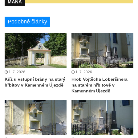
Pamětní deska Rumburské vzpoury na
MANA
Základní škole Tyršova v Rumburku
Socha Nepokořený v parku Rumburské
Podobné články
vzpoury v Rumburku
Pamětní deska obětem holokaustu u
židovského hřbitova v Kovanicích
Pamětní deska legionářům na Obecním
úřadě v Kovanicích
Pomník obětem 1. světové války v
1. 7. 2026
1. 7. 2026
Kříž u vstupní brány na starý
Hrob Vojtěcha Loberšinera
Kovanicích
hřbitov v Kamenném Újezdě
na starém hřbitově v
Pomník obětem válek v Kněževsi
Kamenném Újezdě
Pamětní deska Rudé armádě na radnici v
Trutnově
Pomník obětem koncentračního tábora na
hřbitově v Rychnově u Jablonce nad Nisou
Pomník pracovního nasazení vězňů