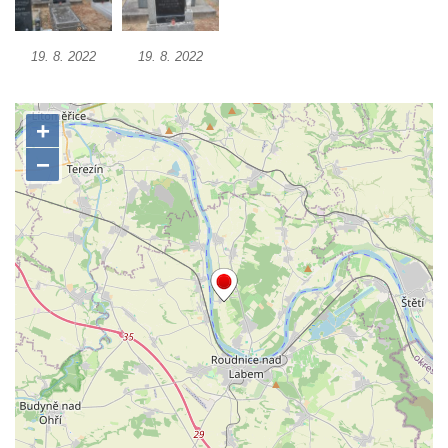
Pomník obětem 1. a 2. světové války v
Římově
19. 8. 2022
19. 8. 2022
Hrob Petera Korgera a Petra Štindla na
hřbitově v Římově
Pomník obětem 1. světové války v Dolním
Předoníně
Pomník obětem 2. světové války v Plavu
Pamětní deska obětem 1. světové války v
Plavu
Kenotaf Pepiho Meisela na hřbitově v
Dolním Podluží
Kenotaf Leopolda Malata na hřbitově v
Dolním Podluží
Kenotaf Antona Klause na hřbitově v
Dolním Podluží