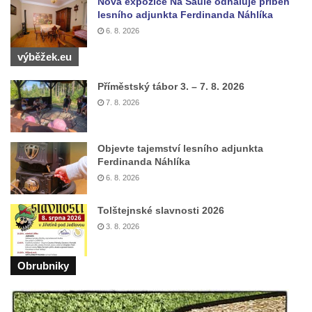
Nová expozice Na Saule odhaluje příběh
Pomník obětem válek před hřbitovem v
lesního adjunkta Ferdinanda Náhlíka
Hostíně u Vojkovic
6. 8. 2026
Kenotaf Václava Floriána na hřbitově v
výběžek.eu
Lužci nad Vltavou
Příměstský tábor 3. – 7. 8. 2026
Kenotaf Miloslava Švice na hřbitově v Lužci
7. 8. 2026
nad Vltavou
Hrob Václava Kufnera na hřbitově v Lužci
Objevte tajemství lesního adjunkta
nad Vltavou
Ferdinanda Náhlíka
Pomník vojákům Rudé armády na hřbitově
6. 8. 2026
v Lužci nad Vltavou
Pomník Ladislava Sedláčka a Karla Pelce u
Tolštejnské slavnosti 2026
3. 8. 2026
silnice severně od Lužce nad Vltavou
Kenotaf Alfeda Harnische na hřbitově v
Obrubniky
Hrobčicích
Pomník obětem válek v Hrobčicích
Pomník obětem válek v Mirošovicích