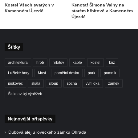
Kostel Všech svatých v
Kenotaf Šimona Valhy na
Kenotaf Oskara Ringelhana na hřbitově v
Kamenném Újezdě
starém hřbitově v Kamenném
Benešově nad Ploučnicí
Újezdě
Kenotaf Augusta Michela na hřbitově v
Benešově nad Ploučnicí
Hrob Šumových na hřbitově v Benešově
Štítky
nad Ploučnicí
Hrob Theodora Sommera na hřbitově v
architektura
hrob
hřbitov
kaple
kostel
kříž
Benešově nad Ploučnicí
Lužické hory
Most
pamětní deska
park
pomník
Hrob Wendelina Janiche na hřbitově v
pískovec
skála
sloup
socha
vyhlídka
zámek
Benešově nad Ploučnicí
Hrob Christodoulona Panayiotise na
Šluknovský výběžek
hřbitově v Benešově nad Ploučnicí
Hrob Franze Wünsche na hřbitově v
Nejnovější příspěvky
Benešově nad Ploučnicí
Pamětní desky obětem 1. světové války v
Dubová alej u loveckého zámku Ohrada
kapli Panny Marie Bolestné v Benešově