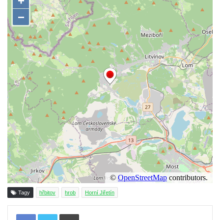
Pamětní deska 240 MILES TO FREEDOM u
pomníku obětem válek na náměstí J. V.
Kamarýta ve Velešíně
Pomník obětem 1. a 2. světové války na
náměstí J. V. Kamarýta ve Velešíně
Pomník obětem 1. a 2. světové války v
Římově
Hrob Petera Korgera a Petra Štindla na
hřbitově v Římově
Pomník obětem 1. světové války v Dolním
Předoníně
Pomník obětem 2. světové války v Plavu
Pamětní deska obětem 1. světové války v
Tagy
hřbitov
hrob
Horní Jiřetín
Plavu
Kenotaf Pepiho Meisela na hřbitově v
Tisknout