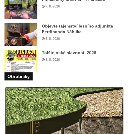
máje v Lužci nad Vltavou
7. 8. 2026
Pomník obětem válek v ulici 1. máje v Lužci
nad Vltavou
Objevte tajemství lesního adjunkta
Hrob Vladislava Neumana v Hostíně u
Ferdinanda Náhlíka
Vojkovic
6. 8. 2026
Pomník obětem válek před hřbitovem v
Tolštejnské slavnosti 2026
Hostíně u Vojkovic
3. 8. 2026
Kenotaf Václava Floriána na hřbitově v
Lužci nad Vltavou
Obrubniky
Kenotaf Miloslava Švice na hřbitově v Lužci
nad Vltavou
Hrob Václava Kufnera na hřbitově v Lužci
nad Vltavou
Pomník vojákům Rudé armády na hřbitově
v Lužci nad Vltavou
Pomník Ladislava Sedláčka a Karla Pelce u