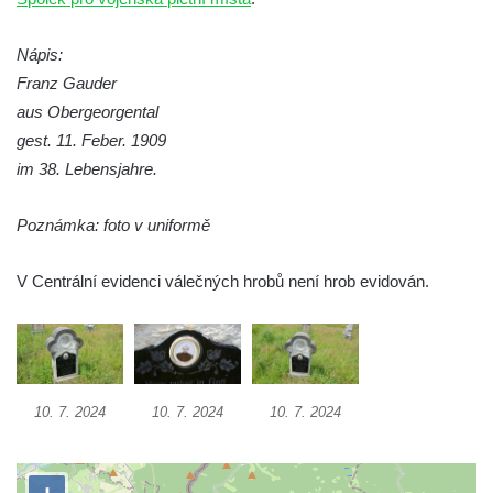
Kamenném Újezdu
Kenotaf Šimona Valhy na starém hřbitově v
Nápis:
Kamenném Újezdě
Franz Gauder
Kenotaf Václava B. Hájka na starém
aus Obergeorgental
hřbitově v Kamenném Újezdě
gest. 11. Feber. 1909
im 38. Lebensjahre.
Pomník obětem válek na Náměstí v
Kamenném Újezdě
Poznámka: foto v uniformě
Kenotaf Jana Mojžiše na hřbitově ve
Velešíně
V Centrální evidenci válečných hrobů není hrob evidován.
Kenotaf Josefa Jílka na hřbitově ve
Velešíně
Hrob Jana Foitla na hřbitově ve Velešíně
Hrob Ludvíka Tůmy na hřbitově ve Velešíně
10. 7. 2024
10. 7. 2024
10. 7. 2024
Hrob Josefa Havla na hřbitově ve Velešíně
Pomník obětem 2. světové války na hřbitově
u kostela svatého Václava ve Velešíně