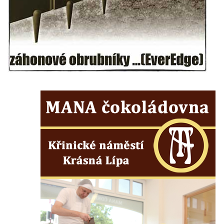
silnice severně od Lužce nad Vltavou
Kenotaf Alfeda Harnische na hřbitově v
Hrobčicích
Pomník obětem válek v Hrobčicích
Pomník obětem válek v Mirošovicích
Hrob vojáků Rudé armády na hřbitově v
Račicích
Hrob Jiřího Dovhomilji na hřbitově v
Račicích
Hrob Antonína Medáčka na hřbitově v
Račicích
Hrob Josefa Moravce a Miroslava Moravce
na hřbitově v Dobříni
Pomník obětem válek na hřbitově v Dobříni
Pomník obětem 1. světové války v Lužici