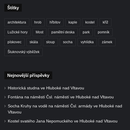
Teplicích nad Metují
Štítky
Pomník obětem 2. světové války na hřbitově
v Teplicích nad Metují
architektura
hrob
hřbitov
kaple
kostel
kříž
Hrob Waltera Hilleho na hřbitově ve Vlčí
Lužické hory
Most
pamětní deska
park
pomník
Hoře
pískovec
skála
sloup
socha
vyhlídka
zámek
Kenotaf Oskara Ringelhana na hřbitově v
Šluknovský výběžek
Benešově nad Ploučnicí
Kenotaf Augusta Michela na hřbitově v
Benešově nad Ploučnicí
Nejnovější příspěvky
Hrob Šumových na hřbitově v Benešově
nad Ploučnicí
Historická studna ve Hluboké nad Vltavou
Hrob Theodora Sommera na hřbitově v
Fontána na náměstí Čsl. náměstí ve Hluboké nad Vltavou
Benešově nad Ploučnicí
Socha Kruhy na vodě na náměstí Čsl. armády ve Hluboké nad
Vltavou
Hrob Wendelina Janiche na hřbitově v
Benešově nad Ploučnicí
Kostel svatého Jana Nepomuckého ve Hluboké nad Vltavou
Hrob Christodoulona Panayiotise na