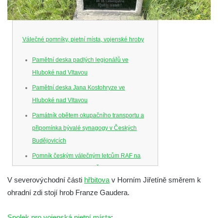
Válečné pomníky, pietní místa, vojenské hroby
Pamětní deska padlých legionářů ve
Hluboké nad Vltavou
Pamětní deska Jana Kostohryze ve
Hluboké nad Vltavou
Památník obětem okupačního transportu a
připomínka bývalé synagogy v Českých
Budějovicích
Pomník českým válečným letcům RAF na
Senovážném náměstí v Českých
V severovýchodní části
hřbitova
v Horním Jiřetíně směrem k
Budějovicích
ohradní zdi stojí hrob Franze Gaudera.
Pamětní deska Jana Zelenky-Hajského v
Budějovické ulici na domě čp. 19 v
Spolek pro vojenská pietní místa
: