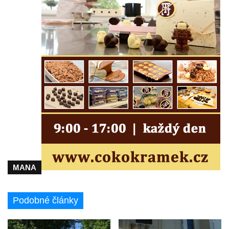
Kenotaf Josefa Matese na hřbitově v Lužici
Pamětní deska Giuseppe Capella na
hřbitově v Lužici
Kenotaf Emila Miksche na hřbitově v Lužici
Kenotaf Antonína Krause na hřbitově v
Lužici
Pomník vojákům Rudé armády na hřbitově
v Kozlech
Pamětní deska pochodu smrti v Saupsdorfu
Pomník obětem 2. světové války v parku
Walthera von der Vogelweide v Duchcově
MANA
Památník obětem holokaustu v Lipové ulici
v Duchcově
Pomník obětem válek v Jeníkově
Podobné články
Pamětní deska obětem 1. světové války na
kapli Panny Marie v Lahošti