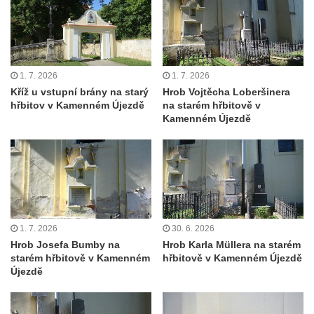
Pomník obětem 2. světové války v parku v
Mikulášovicích
Pomník obětem bombardování 8. 5. 1945 v
1. 7. 2026
1. 7. 2026
ulici U Plovárny ve Frýdlantu
Kříž u vstupní brány na starý
Hrob Vojtěcha Loberšinera
Pamětní deska Rumburské vzpoury na
hřbitov v Kamenném Újezdě
na starém hřbitově v
Kamenném Újezdě
Základní škole Tyršova v Rumburku
Socha Nepokořený v parku Rumburské
vzpoury v Rumburku
Pamětní deska obětem holokaustu u
židovského hřbitova v Kovanicích
Pamětní deska legionářům na Obecním
1. 7. 2026
30. 6. 2026
úřadě v Kovanicích
Hrob Josefa Bumby na
Hrob Karla Müllera na starém
starém hřbitově v Kamenném
hřbitově v Kamenném Újezdě
Pomník obětem 1. světové války v
Újezdě
Kovanicích
Pomník obětem válek v Kněževsi