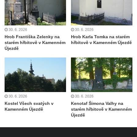
Pamětní deska Rudé armádě na radnici v
Trutnově
Pomník obětem koncentračního tábora na
hřbitově v Rychnově u Jablonce nad Nisou
30. 6. 2026
30. 6. 2026
Hrob Františka Zelenky na
Hrob Karla Tomka na starém
Pomník pracovního nasazení vězňů
starém hřbitově v Kamenném
hřbitově v Kamenném Újezdě
koncentračního tábora v Tovární ulici v
Újezdě
Rychnově u Jablonce nad Nisou
Kenotaf Alfreda Langa na hřbitově v Krásné
u Pěnčína
Kenotaf Emila Posselta na hřbitově v
Krásné u Pěnčína
30. 6. 2026
30. 6. 2026
Kenotaf Edmunda Andera na hřbitově v
Kostel Všech svatých v
Kenotaf Šimona Valhy na
Krásné u Pěnčína
Kamenném Újezdě
starém hřbitově v Kamenném
Újezdě
Hřbitovní kaple rodiny Fiedler na hřbitově v
Teplicích nad Metují
Kenotaf Franze Ruseho na hřbitově v