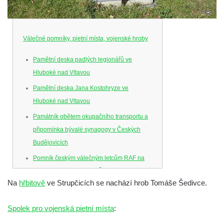
Válečné pomníky, pietní místa, vojenské hroby
Pamětní deska padlých legionářů ve
Hluboké nad Vltavou
Pamětní deska Jana Kostohryze ve
Hluboké nad Vltavou
Památník obětem okupačního transportu a
připomínka bývalé synagogy v Českých
Budějovicích
Pomník českým válečným letcům RAF na
Senovážném náměstí v Českých
Na
hřbitově
ve Strupčicích se nachází hrob Tomáše Šedivce.
Budějovicích
Pamětní deska Jana Zelenky-Hajského v
Spolek pro vojenská pietní místa
:
Budějovické ulici na domě čp. 19 v