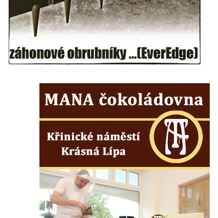
silnice severně od Lužce nad Vltavou
Kenotaf Alfeda Harnische na hřbitově v
Hrobčicích
Pomník obětem válek v Hrobčicích
Pomník obětem válek v Mirošovicích
Hrob vojáků Rudé armády na hřbitově v
Račicích
Hrob Jiřího Dovhomilji na hřbitově v
Račicích
Hrob Antonína Medáčka na hřbitově v
Račicích
Hrob Josefa Moravce a Miroslava Moravce
na hřbitově v Dobříni
Pomník obětem válek na hřbitově v Dobříni
Pomník obětem 1. světové války v Lužici