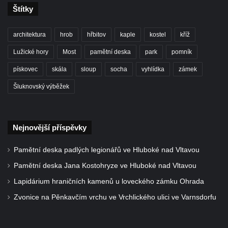
Teplicích nad Metují
Štítky
Pomník obětem 2. světové války na hřbitově
v Teplicích nad Metují
architektura
hrob
hřbitov
kaple
kostel
kříž
Hrob Waltera Hilleho na hřbitově ve Vlčí
Lužické hory
Most
pamětní deska
park
pomník
Hoře
pískovec
skála
sloup
socha
vyhlídka
zámek
Kenotaf Oskara Ringelhana na hřbitově v
Šluknovský výběžek
Benešově nad Ploučnicí
Kenotaf Augusta Michela na hřbitově v
Benešově nad Ploučnicí
Nejnovější příspěvky
Hrob Šumových na hřbitově v Benešově
Pamětní deska padlých legionářů ve Hluboké nad Vltavou
nad Ploučnicí
Pamětní deska Jana Kostohryze ve Hluboké nad Vltavou
Hrob Theodora Sommera na hřbitově v
Benešově nad Ploučnicí
Lapidárium hraničních kamenů u loveckého zámku Ohrada
Hrob Wendelina Janiche na hřbitově v
Zvonice na Pěnkavčím vrchu ve Vrchlického ulici ve Varnsdorfu
Benešově nad Ploučnicí
Hrob Christodoulona Panayiotise na