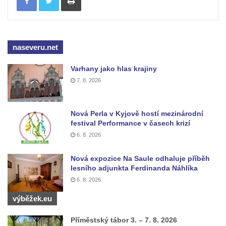
Kenotaf Leopolda Malata na hřbitově v
Dolním Podluží
Kenotaf Antona Klause na hřbitově v
naseveru.net
Dolním Podluží
Varhany jako hlas krajiny
Kenotaf Heinricha Klause na hřbitově v
7. 8. 2026
Dolním Podluží
Kenotaf Josefa Stolle na hřbitově v Dolním
Nová Perla v Kyjově hostí mezinárodní
Podluží
festival Performance v časech krizí
Pomník obětem 1. světové války na
6. 8. 2026
židovském hřbitově v Mostě
Nová expozice Na Saule odhaluje příběh
Hrob Aloise Podrábského na hřbitově v
lesního adjunkta Ferdinanda Náhlíka
Račicích
6. 8. 2026
Pamětní deska Miroslava Švice na domě
výběžek.eu
čp. 43 v Lužci nad Vltavou
Pomník obětem 2. světové války v ulici 1.
Příměstský tábor 3. – 7. 8. 2026