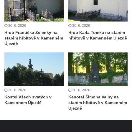
Pamětní deska Rudé armádě na radnici v
Trutnově
Pomník obětem koncentračního tábora na
30. 6. 2026
30. 6. 2026
hřbitově v Rychnově u Jablonce nad Nisou
Hrob Františka Zelenky na
Hrob Karla Tomka na starém
Pomník pracovního nasazení vězňů
starém hřbitově v Kamenném
hřbitově v Kamenném Újezdě
koncentračního tábora v Tovární ulici v
Újezdě
Rychnově u Jablonce nad Nisou
Kenotaf Alfreda Langa na hřbitově v Krásné
u Pěnčína
Kenotaf Emila Posselta na hřbitově v
Krásné u Pěnčína
30. 6. 2026
30. 6. 2026
Kenotaf Edmunda Andera na hřbitově v
Kostel Všech svatých v
Kenotaf Šimona Valhy na
Krásné u Pěnčína
Kamenném Újezdě
starém hřbitově v Kamenném
Újezdě
Hřbitovní kaple rodiny Fiedler na hřbitově v
Teplicích nad Metují
Kenotaf Franze Ruseho na hřbitově v