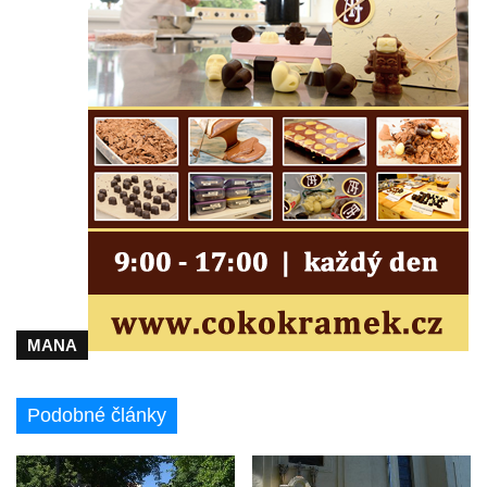
Kenotaf Josefa Matese na hřbitově v Lužici
Pamětní deska Giuseppe Capella na
hřbitově v Lužici
Kenotaf Emila Miksche na hřbitově v Lužici
Kenotaf Antonína Krause na hřbitově v
Lužici
Pomník vojákům Rudé armády na hřbitově
v Kozlech
Pamětní deska pochodu smrti v Saupsdorfu
Pomník obětem 2. světové války v parku
Walthera von der Vogelweide v Duchcově
MANA
Památník obětem holokaustu v Lipové ulici
v Duchcově
Podobné články
Pomník obětem válek v Jeníkově
Pamětní deska obětem 1. světové války na
kapli Panny Marie v Lahošti