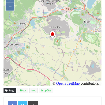
Pamětní deska 240 MILES TO FREEDOM u
pomníku obětem válek na náměstí J. V.
Kamarýta ve Velešíně
Pomník obětem 1. a 2. světové války na
náměstí J. V. Kamarýta ve Velešíně
Pomník obětem 1. a 2. světové války v
Římově
Hrob Petera Korgera a Petra Štindla na
hřbitově v Římově
Pomník obětem 1. světové války v Dolním
Předoníně
Pomník obětem 2. světové války v Plavu
Pamětní deska obětem 1. světové války v
Tagy
hřbitov
hrob
Strupčice
Plavu
Kenotaf Pepiho Meisela na hřbitově v
Tisknout
Dolním Podluží