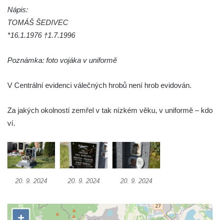
Kamenném Újezdu
Nápis:
Kenotaf Šimona Valhy na starém hřbitově v
TOMÁŠ ŠEDIVEC
Kamenném Újezdě
*16.1.1976 †1.7.1996
Kenotaf Václava B. Hájka na starém
hřbitově v Kamenném Újezdě
Poznámka: foto vojáka v uniformě
Pomník obětem válek na Náměstí v
V Centrální evidenci válečných hrobů není hrob evidován.
Kamenném Újezdě
Kenotaf Jana Mojžiše na hřbitově ve
Za jakých okolností zemřel v tak nízkém věku, v uniformě – kdo
Velešíně
ví.
Kenotaf Josefa Jílka na hřbitově ve
Velešíně
Hrob Jana Foitla na hřbitově ve Velešíně
Hrob Ludvíka Tůmy na hřbitově ve Velešíně
20. 9. 2024
20. 9. 2024
20. 9. 2024
Hrob Josefa Havla na hřbitově ve Velešíně
Pomník obětem 2. světové války na hřbitově
u kostela svatého Václava ve Velešíně