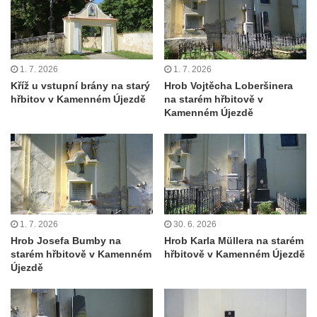
Pomník obětem 2. světové války v parku v
Mikulášovicích
Pomník obětem bombardování 8. 5. 1945 v
1. 7. 2026
1. 7. 2026
ulici U Plovárny ve Frýdlantu
Kříž u vstupní brány na starý
Hrob Vojtěcha Loberšinera
Pamětní deska Rumburské vzpoury na
hřbitov v Kamenném Újezdě
na starém hřbitově v
Kamenném Újezdě
Základní škole Tyršova v Rumburku
Socha Nepokořený v parku Rumburské
vzpoury v Rumburku
Pamětní deska obětem holokaustu u
židovského hřbitova v Kovanicích
Pamětní deska legionářům na Obecním
1. 7. 2026
30. 6. 2026
úřadě v Kovanicích
Hrob Josefa Bumby na
Hrob Karla Müllera na starém
starém hřbitově v Kamenném
hřbitově v Kamenném Újezdě
Pomník obětem 1. světové války v
Újezdě
Kovanicích
Pomník obětem válek v Kněževsi