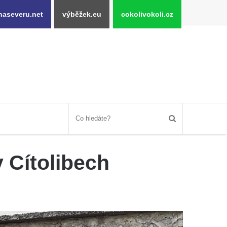
naseveru.net
výběžek.eu
cokolivokoli.cz
v Cítolibech