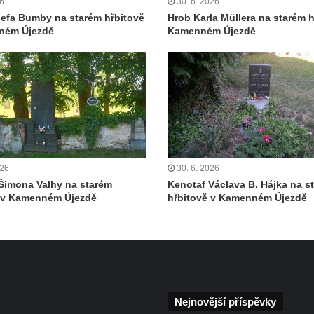
26
30. 6. 2026
efa Bumby na starém hřbitově
Hrob Karla Müllera na starém h
ném Újezdě
Kamenném Újezdě
026
30. 6. 2026
Šimona Valhy na starém
Kenotaf Václava B. Hájka na s
ě v Kamenném Újezdě
hřbitově v Kamenném Újezdě
Nejnovější příspěvky