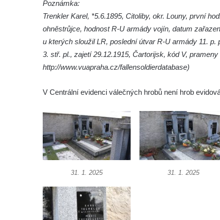
Poznámka:
Velešíně
Trenkler Karel, *5.6.1895, Citoliby, okr. Louny, první ho
Hrob Jana Foitla na hřbitově ve Velešíně
ohněstrůjce, hodnost R-U armády vojín, datum zařazení 
Hrob Ludvíka Tůmy na hřbitově ve Velešíně
u kterých sloužil LR, poslední útvar R-U armády 11. p. pl.,
Hrob Josefa Havla na hřbitově ve Velešíně
3. stř. pl., zajetí 29.12.1915, Čartorijsk, kód V, pramen
Pomník obětem 2. světové války na hřbitově
http://www.vuapraha.cz/fallensoldierdatabase)
u kostela svatého Václava ve Velešíně
V Centrální evidenci válečných hrobů není hrob evidov
Pamětní deska 240 MILES TO FREEDOM u
pomníku obětem válek na náměstí J. V.
Kamarýta ve Velešíně
Pomník obětem 1. a 2. světové války na
náměstí J. V. Kamarýta ve Velešíně
Pomník obětem 1. a 2. světové války v
31. 1. 2025
31. 1. 2025
Římově
Hrob Petera Korgera a Petra Štindla na
hřbitově v Římově
Pomník obětem 1. světové války v Dolním