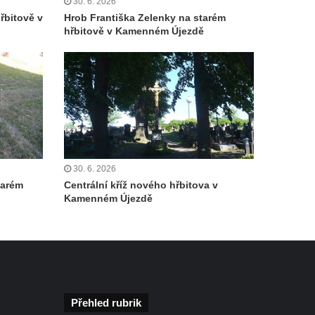
30. 6. 2026
řbitově v
Hrob Františka Zelenky na starém
hřbitově v Kamenném Újezdě
30. 6. 2026
tarém
Centrální kříž nového hřbitova v
Kamenném Újezdě
Přehled rubrik