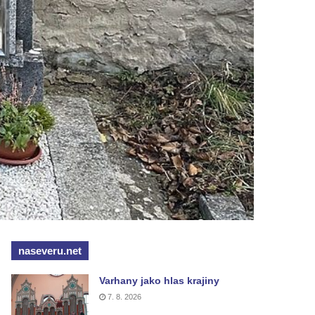
naseveru.net
Varhany jako hlas krajiny
7. 8. 2026