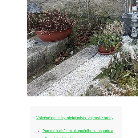
Válečné pomníky, pietní místa, vojenské hroby
Památník obětem okupačního transportu a