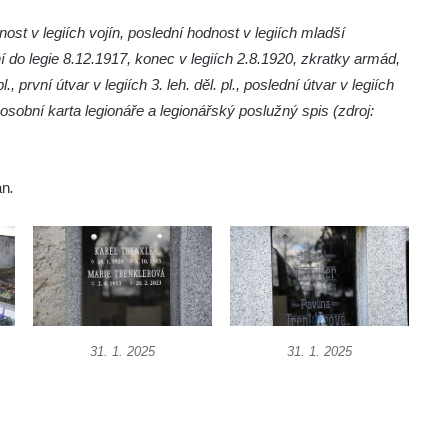
dnost v legiích vojín, poslední hodnost v legiích mladší
do legie 8.12.1917, konec v legiích 2.8.1920, zkratky armád,
 první útvar v legiích 3. leh. děl. pl., poslední útvar v legiích
y osobní karta legionáře a legionářský poslužný spis (zdroj:
án
.
31. 1. 2025
31. 1. 2025