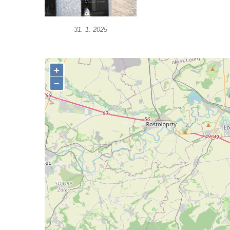
Předoníně
Pomník obětem 2. světové války v Plavu
31. 1. 2025
Pamětní deska obětem 1. světové války v
Plavu
Kenotaf Pepiho Meisela na hřbitově v
Dolním Podluží
Kenotaf Leopolda Malata na hřbitově v
Dolním Podluží
Kenotaf Antona Klause na hřbitově v
Dolním Podluží
Kenotaf Heinricha Klause na hřbitově v
Dolním Podluží
Kenotaf Josefa Stolle na hřbitově v Dolním
Podluží
Pomník obětem 1. světové války na