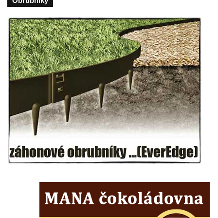
Obrubniky
Kenotaf Antonína Krause na hřbitově v
Lužici
Pomník vojákům Rudé armády na hřbitově
v Kozlech
Pamětní deska pochodu smrti v Saupsdorfu
Pomník obětem 2. světové války v parku
Walthera von der Vogelweide v Duchcově
Památník obětem holokaustu v Lipové ulici
v Duchcově
Pomník obětem válek v Jeníkově
Pamětní deska obětem 1. světové války na
kapli Panny Marie v Lahošti
Pomník obětem 2. světové války v parku v
Mikulášovicích
Pomník obětem bombardování 8. 5. 1945 v