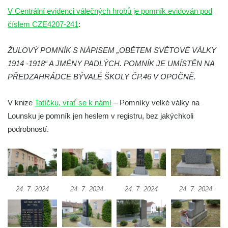
V Centrální evidenci válečných hrobů je pomník evidován pod
náměstí J. V. Kamarýta ve Velešíně
číslem CZE4207-241
:
Pomník obětem 1. a 2. světové války v
Římově
ŽULOVÝ POMNÍK S NÁPISEM „OBĚTEM SVĚTOVÉ VÁLKY
Hrob Petera Korgera a Petra Štindla na
1914 -1918“ A JMÉNY PADLÝCH. POMNÍK JE UMÍSTĚN NA
hřbitově v Římově
PŘEDZAHRÁDCE BÝVALÉ ŠKOLY ČP.46 V OPOČNĚ.
Pomník obětem 1. světové války v Dolním
Předoníně
V knize
Tatíčku, vrať se k nám!
– Pomníky velké války na
Lounsku je pomník jen heslem v registru, bez jakýchkoli
Pomník obětem 2. světové války v Plavu
podrobností.
Pamětní deska obětem 1. světové války v
Plavu
Kenotaf Pepiho Meisela na hřbitově v
Dolním Podluží
24. 7. 2024
24. 7. 2024
24. 7. 2024
24. 7. 2024
Kenotaf Leopolda Malata na hřbitově v
Dolním Podluží
Kenotaf Antona Klause na hřbitově v