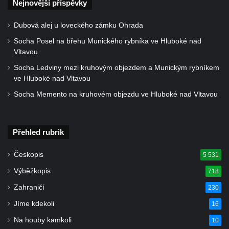
Starých Křečanech
Nejnovější příspěvky
Hrob rodiny Klingerových na hřbitově ve
Dubová alej u loveckého zámku Ohrada
Starých Křečanech
Socha Posel na břehu Munického rybníka ve Hluboké nad
Pomník obětem 1. světové války v
Vltavou
Tyršových sadech v Jablonci nad Nisou
Socha Ledviny mezi kruhovým objezdem a Munickým rybníkem
Pamětní desky obětem 1. světové války na
ve Hluboké nad Vltavou
kapli svaté Alžběty Durynské v Dolních
Socha Memento na kruhovém objezdu ve Hluboké nad Vltavou
Křečanech
Pomník Theodora Körnera v Tyršově ulici v
Přehled rubrik
Šluknově
Pomník Františka Josefa I. u křížové cesty
Českopis
5 531
ve Šluknově
Výběžkopis
718
Pamětní deska Polské armádě na budově
Zahraničí
230
MÚ v ulici 2. polské armády v Rumburku
Jíme kdekoli
16
Kenotaf Richarda Grossmanna na hřbitově
v Dubé
Na houby kamkoli
10