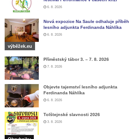
6. 8. 2026
Pomník obětem válek v Mirošovicích
Hrob vojáků Rudé armády na hřbitově v
Nová expozice Na Saule odhaluje příběh
Račicích
lesního adjunkta Ferdinanda Náhlíka
6. 8. 2026
Hrob Jiřího Dovhomilji na hřbitově v
Račicích
výběžek.eu
Hrob Antonína Medáčka na hřbitově v
Příměstský tábor 3. – 7. 8. 2026
Račicích
7. 8. 2026
Hrob Josefa Moravce a Miroslava Moravce
na hřbitově v Dobříni
Objevte tajemství lesního adjunkta
Pomník obětem válek na hřbitově v Dobříni
Ferdinanda Náhlíka
Pomník obětem 1. světové války v Lužici
6. 8. 2026
Kenotaf Josefa Matese na hřbitově v Lužici
Tolštejnské slavnosti 2026
Pamětní deska Giuseppe Capella na
3. 8. 2026
hřbitově v Lužici
Kenotaf Emila Miksche na hřbitově v Lužici