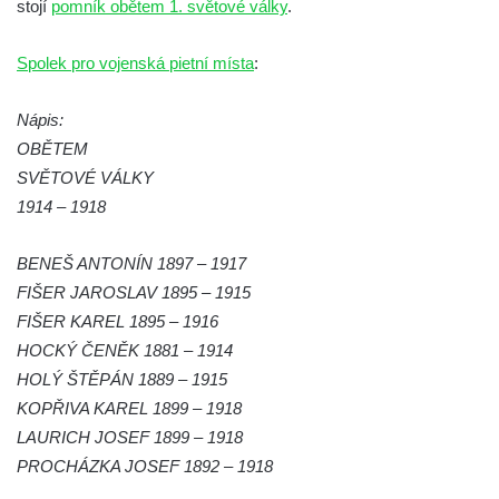
stojí
pomník obětem 1. světové války
.
hřbitově v Kamenném Újezdě
Pomník obětem válek na Náměstí v
Spolek pro vojenská pietní místa
:
Kamenném Újezdě
Kenotaf Jana Mojžiše na hřbitově ve
Nápis:
Velešíně
OBĚTEM
SVĚTOVÉ VÁLKY
Kenotaf Josefa Jílka na hřbitově ve
1914 – 1918
Velešíně
Hrob Jana Foitla na hřbitově ve Velešíně
BENEŠ ANTONÍN 1897 – 1917
Hrob Ludvíka Tůmy na hřbitově ve Velešíně
FIŠER JAROSLAV 1895 – 1915
Hrob Josefa Havla na hřbitově ve Velešíně
FIŠER KAREL 1895 – 1916
Pomník obětem 2. světové války na hřbitově
HOCKÝ ČENĚK 1881 – 1914
u kostela svatého Václava ve Velešíně
HOLÝ ŠTĚPÁN 1889 – 1915
KOPŘIVA KAREL 1899 – 1918
Pamětní deska 240 MILES TO FREEDOM u
LAURICH JOSEF 1899 – 1918
pomníku obětem válek na náměstí J. V.
PROCHÁZKA JOSEF 1892 – 1918
Kamarýta ve Velešíně
Pomník obětem 1. a 2. světové války na