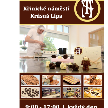
ulici U Plovárny ve Frýdlantu
Pamětní deska Rumburské vzpoury na
Základní škole Tyršova v Rumburku
Socha Nepokořený v parku Rumburské
vzpoury v Rumburku
Pamětní deska obětem holokaustu u
židovského hřbitova v Kovanicích
Pamětní deska legionářům na Obecním
úřadě v Kovanicích
Pomník obětem 1. světové války v
Kovanicích
Pomník obětem válek v Kněževsi
Pamětní deska Rudé armádě na radnici v
Trutnově
Pomník obětem koncentračního tábora na
hřbitově v Rychnově u Jablonce nad Nisou