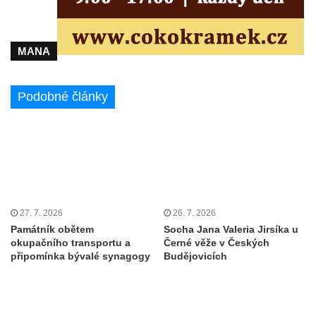
Pomník pracovního nasazení vězňů
koncentračního tábora v Tovární ulici v
Rychnově u Jablonce nad Nisou
MANA
Kenotaf Alfreda Langa na hřbitově v Krásné
u Pěnčína
Podobné články
Kenotaf Emila Posselta na hřbitově v
Krásné u Pěnčína
Kenotaf Edmunda Andera na hřbitově v
Krásné u Pěnčína
Hřbitovní kaple rodiny Fiedler na hřbitově v
Teplicích nad Metují
27. 7. 2026
26. 7. 2026
Památník obětem
Socha Jana Valeria Jirsíka u
Kenotaf Franze Ruseho na hřbitově v
okupačního transportu a
Černé věže v Českých
Teplicích nad Metují
připomínka bývalé synagogy
Budějovicích
Pomník obětem 2. světové války na hřbitově
v Teplicích nad Metují
Hrob Waltera Hilleho na hřbitově ve Vlčí