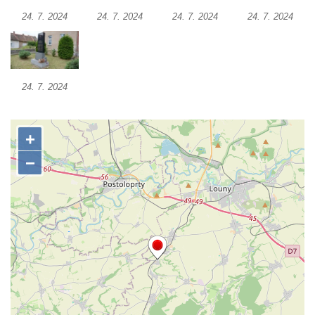
Dolním Podluží
24. 7. 2024
24. 7. 2024
24. 7. 2024
24. 7. 2024
Kenotaf Heinricha Klause na hřbitově v
Dolním Podluží
Kenotaf Josefa Stolle na hřbitově v Dolním
Podluží
24. 7. 2024
Pomník obětem 1. světové války na
židovském hřbitově v Mostě
Hrob Aloise Podrábského na hřbitově v
Račicích
Pamětní deska Miroslava Švice na domě
čp. 43 v Lužci nad Vltavou
Pomník obětem 2. světové války v ulici 1.
máje v Lužci nad Vltavou
Pomník obětem válek v ulici 1. máje v Lužci
nad Vltavou
Hrob Vladislava Neumana v Hostíně u