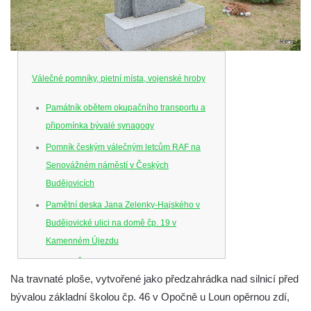
Válečné pomníky, pietní místa, vojenské hroby
Památník obětem okupačního transportu a
připomínka bývalé synagogy
Pomník českým válečným letcům RAF na
Senovážném náměstí v Českých
Budějovicích
Pamětní deska Jana Zelenky-Hajského v
Budějovické ulici na domě čp. 19 v
Kamenném Újezdu
Kenotaf Šimona Valhy na starém hřbitově v
Na travnaté ploše, vytvořené jako předzahrádka nad silnicí před
Kamenném Újezdě
bývalou základní školou čp. 46 v Opočně u Loun opěrnou zdí,
Kenotaf Václava B. Hájka na starém