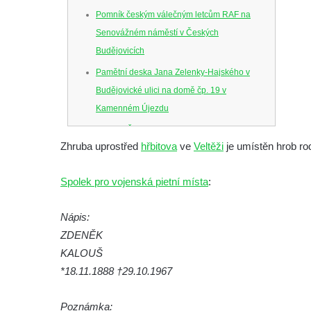
Pomník českým válečným letcům RAF na
Senovážném náměstí v Českých
Budějovicích
Pamětní deska Jana Zelenky-Hajského v
Budějovické ulici na domě čp. 19 v
Kamenném Újezdu
Kenotaf Šimona Valhy na starém hřbitově v
Zhruba uprostřed
hřbitova
ve
Veltěži
je umístěn hrob ro
Kamenném Újezdě
Kenotaf Václava B. Hájka na starém
Spolek pro vojenská pietní místa
:
hřbitově v Kamenném Újezdě
Pomník obětem válek na Náměstí v
Nápis:
Kamenném Újezdě
ZDENĚK
Kenotaf Jana Mojžiše na hřbitově ve
KALOUŠ
Velešíně
*18.11.1888 †29.10.1967
Kenotaf Josefa Jílka na hřbitově ve
Poznámka:
Velešíně