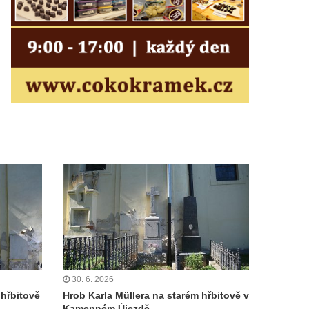
30. 6. 2026
hřbitově
Hrob Karla Müllera na starém hřbitově v
Kamenném Újezdě