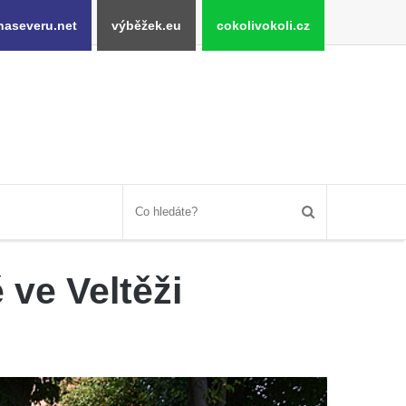
naseveru.net
výběžek.eu
cokolivokoli.cz
ve Veltěži