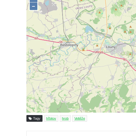
Předoníně
Pomník obětem 2. světové války v Plavu
Pamětní deska obětem 1. světové války v
Plavu
Kenotaf Pepiho Meisela na hřbitově v
Dolním Podluží
Kenotaf Leopolda Malata na hřbitově v
Dolním Podluží
Kenotaf Antona Klause na hřbitově v
Dolním Podluží
Kenotaf Heinricha Klause na hřbitově v
Dolním Podluží
Kenotaf Josefa Stolle na hřbitově v Dolním
Podluží
Tagy
hřbitov
hrob
Veltěže
Pomník obětem 1. světové války na
židovském hřbitově v Mostě
Tiskno