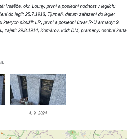
ě: Veltěže, okr. Louny, první a poslední hodnost v legiích:
ení do legií: 25.7.1918, Tjumeň, datum zařazení do legie:
u kterých sloužil: LR, první a poslední útvar R-U armády: 9.
l. pl., zajetí: 29.8.1914, Komárov, kód: DM, prameny: osobní karta
án.
4. 9. 2024