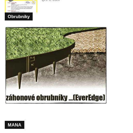
Obrubniky
MANA