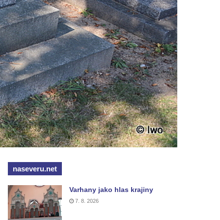
naseveru.net
Varhany jako hlas krajiny
7. 8. 2026