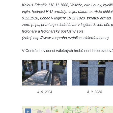
Kalouš Zdeněk, *18.11.1888, Veltěže, okr. Louny, bydlišt
Hrob Jana Foitla na hřbitově ve Velešíně
vojín, hodnost R-U armády: vojín, datum a místo přihláš
Hrob Ludvíka Tůmy na hřbitově ve Velešíně
9.12.1918, konec v legiích: 18.11.1920, zkratky armád, 
Hrob Josefa Havla na hřbitově ve Velešíně
zem. p. pl., první a poslední útvar v legiích: 3. leh. dě
Pomník obětem 2. světové války na hřbitově
legionáře a legionářský poslužný spis
u kostela svatého Václava ve Velešíně
(zdroj: http://www.vuapraha.cz/fallensoldierdatabase)
Pamětní deska 240 MILES TO FREEDOM u
V Centrální evidenci válečných hrobů není hrob evidov
pomníku obětem válek na náměstí J. V.
Kamarýta ve Velešíně
Pomník obětem 1. a 2. světové války na
náměstí J. V. Kamarýta ve Velešíně
Pomník obětem 1. a 2. světové války v
Římově
4. 9. 2024
4. 9. 2024
Hrob Petera Korgera a Petra Štindla na
hřbitově v Římově
Pomník obětem 1. světové války v Dolním