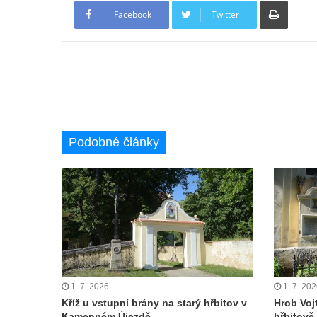
Hrob Aloise Podrábského na hřbitově v
Facebook
Twitter
Račicích
Pamětní deska Miroslava Švice na domě
čp. 43 v Lužci nad Vltavou
Pomník obětem 2. světové války v ulici 1.
máje v Lužci nad Vltavou
Pomník obětem válek v ulici 1. máje v Lužci
Podobné články
nad Vltavou
Hrob Vladislava Neumana v Hostíně u
Vojkovic
Pomník obětem válek před hřbitovem v
Hostíně u Vojkovic
Kenotaf Václava Floriána na hřbitově v
Lužci nad Vltavou
1. 7. 2026
1. 7. 20
Kenotaf Miloslava Švice na hřbitově v Lužci
Kříž u vstupní brány na starý hřbitov v
Hrob Voj
nad Vltavou
Kamenném Újezdě
hřbitov