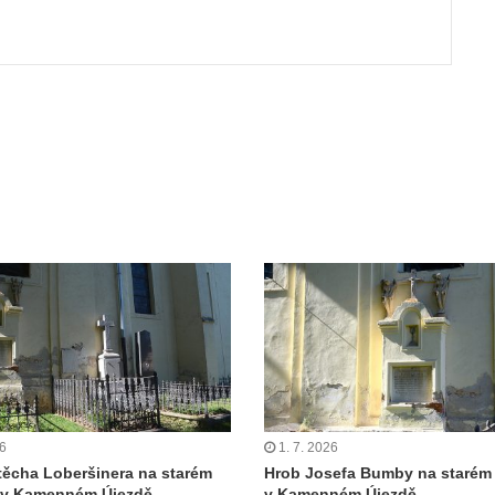
26
1. 7. 2026
těcha Loberšinera na starém
Hrob Josefa Bumby na starém 
ě v Kamenném Újezdě
v Kamenném Újezdě