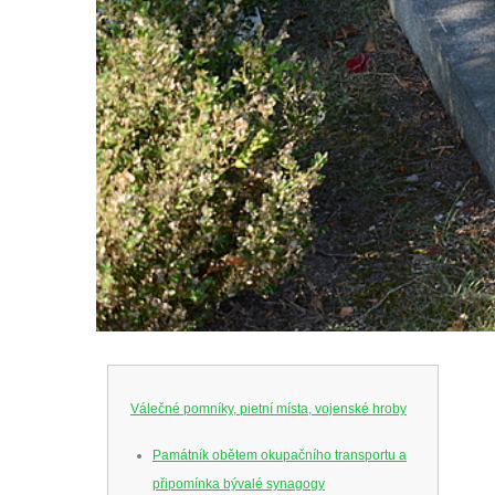
Válečné pomníky, pietní místa, vojenské hroby
Památník obětem okupačního transportu a
připomínka bývalé synagogy