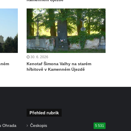
30. 6. 2026
enném
Kenotaf Šimona Valhy na starém
hřbitově v Kamenném Újezdě
Přehled rubrik
u Ohrada
Českopis
5 531