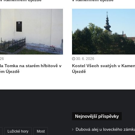
026
30. 6. 2026
la Tomka na starém hřbitově v
Kostel Všech svatých v Kam
m Újezdě
Újezdě
Nejnovější příspěvky
Dubová alej u loveckého zámk
Lužické hory
Most