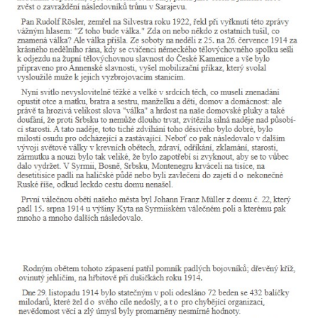
Pomník obětem válek v Mirošovicích
Hrob vojáků Rudé armády na hřbitově v
Račicích
Hrob Jiřího Dovhomilji na hřbitově v
Račicích
Hrob Antonína Medáčka na hřbitově v
Račicích
Hrob Josefa Moravce a Miroslava Moravce
na hřbitově v Dobříni
Pomník obětem válek na hřbitově v Dobříni
Pomník obětem 1. světové války v Lužici
Kenotaf Josefa Matese na hřbitově v Lužici
Pamětní deska Giuseppe Capella na
hřbitově v Lužici
Kenotaf Emila Miksche na hřbitově v Lužici