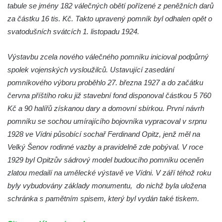
Dolním Podluží
tabule se jmény 182 válečných obětí pořízené z peněžních darů
za částku 16 tis. Kč. Takto upravený pomník byl odhalen opět o
Kenotaf Heinricha Klause na hřbitově v
svatodušních svátcích 1. listopadu 1924.
Dolním Podluží
Kenotaf Josefa Stolle na hřbitově v Dolním
Výstavbu zcela nového válečného pomníku inicioval podpůrný
Podluží
spolek vojenských vysloužilců. Ustavující zasedání
Pomník obětem 1. světové války na
pomníkového výboru proběhlo 27. března 1927 a do začátku
židovském hřbitově v Mostě
června příštího roku již stavební fond disponoval částkou 5 760
Hrob Aloise Podrábského na hřbitově v
Kč a 90 halířů získanou dary a domovní sbírkou. První návrh
Račicích
pomníku se sochou umírajícího bojovníka vypracoval v srpnu
Pamětní deska Miroslava Švice na domě
1928 ve Vídni působící sochař Ferdinand Opitz, jenž měl na
čp. 43 v Lužci nad Vltavou
Velký Šenov rodinné vazby a pravidelně zde pobýval. V roce
1929 byl Opitzův sádrový model budoucího pomníku oceněn
Pomník obětem 2. světové války v ulici 1.
zlatou medailí na umělecké výstavě ve Vídni. V září téhož roku
máje v Lužci nad Vltavou
byly vybudovány základy monumentu, do nichž byla uložena
Pomník obětem válek v ulici 1. máje v Lužci
schránka s pamětním spisem, který byl vydán také tiskem.
nad Vltavou
Hrob Vladislava Neumana v Hostíně u