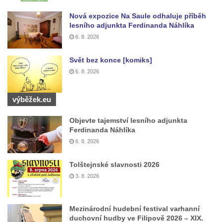
Pomník obětem 1. světové války u kostela
svatého Jakuba ve Hřivicích
Nová expozice Na Saule odhaluje příběh
lesního adjunkta Ferdinanda Náhlíka
Pomník obětem 2. světové války u
6. 8. 2026
kruhového objezdu ve Hřivicích
Válečný kříž nad pískovnou u silnice
Svět bez konce [komiks]
Touchovice – Hřivice
6. 8. 2026
Pomník obětem 1. a 2. světové války v
Touchovicích
výběžek.eu
Hrob Augustina Bergmana na hřbitově v
Objevte tajemství lesního adjunkta
Jimlíně
Ferdinanda Náhlíka
6. 8. 2026
Pomník obětem válek u kaple svatého
Josefa v Jimlíně
Tolštejnské slavnosti 2026
Kenotaf Bohdana Vohánky na hřbitově v
3. 8. 2026
Opočně u Loun
Kenotaf Josefa Hájka na hřbitově v Opočně
Mezinárodní hudební festival varhanní
u Loun
duchovní hudby ve Filipově 2026 – XIX.