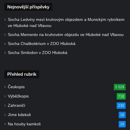
svatého Floriána v Podbradci
Nejnovější příspěvky
Pomník obětem 1. světové války na návsi v
Ředhošti
Socha Ledviny mezi kruhovým objezdem a Munickým rybníkem
ve Hluboké nad Vltavou
Hrob Jaromíra Tajče na hřbitově u kostela
Socha Memento na kruhovém objezdu ve Hluboké nad Vltavou
svatého Jiljí v Ředhošti
Socha Chalikotérium v ZOO Hluboká
Kenotaf Josefa Kozlíka na hřbitově u
kostela svatého Jiljí v Ředhošti
Socha Smilodon v ZOO Hluboká
Kenotaf Antonína Kalivody na hřbitově u
kostela svatého Jiljí v Ředhošti
Přehled rubrik
Pomník obětem 1. světové války v Mostecké
ulici v Horním Jiřetíně
Českopis
5 529
Pomník obětem 1. světové války u kostela
Výběžkopis
718
Nanebevzetí Panny Marie v Horním Jiřetíně
Zahraničí
230
Hrob Franze Gaudera na hřbitově v Horním
Jíme kdekoli
16
Jiřetíně
Na houby kamkoli
10
Hrob vojáka Rudé armády na hřbitově v