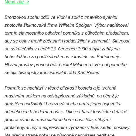
Cítolibech
Nebo zde ->
Hrob Josefa Fronka na hřbitově v Cítolibech
Bronzovou sochu odlili ve Vídni a sokl z tmavého syenitu
Hrob Jana Císarika na hřbitově v Cítolibech
zhotovila šluknovská firma Wilhelm Spölgen. Výbor naplánoval
Hrob Jana Legáta na hřbitově v Cítolibech
termín slavnostního odhalení pomníku s půlročním předstihem,
Hrob Karla Trenklera na hřbitově v
aby se oslav mohli zúčastnit i rodáci žijící v zahraničí. Slavnost
Cítolibech
se uskutečnila v neděli 13. července 1930 a byla zahájena
Pamětní deska Jaroslava Lhotského na
bohoslužbou za padlé slouženou v kostele sv. Bartoloměje.
zámku v Cítolibech
Hlavní proslov pronesl řídící učitel Mildner a svěcení pomníku
se ujal biskupský konsistoriální rada Karl Reiter.
Pomník obětem 1. a 2. světové války před
zámkem v Cítolibech
Pomník se nachází v těsné blízkosti kostela a je tvořená
Pomník na místě hrobu ruských vojáků z
masivním soklem na odstupňované základně, na němž je
napoleonských válek u silnice z Chlumčan
umístěna nadživotní bronzová socha umírajícího bojovníka
do Cítolib
oděného jen b bederní roušce. Dílo je charakteristické detailně
Hrob Antonína Švejdy na hřbitově v
propracovanou muskulaturou horní části těla, štíhlými
Chlumčanech
protaženými údy a expresivním výrazem v tváři sedící postavy.
Hrob Jaroslava Klicpery na hřbitově v
Na přední straně soklu se původně nacházela dedikace