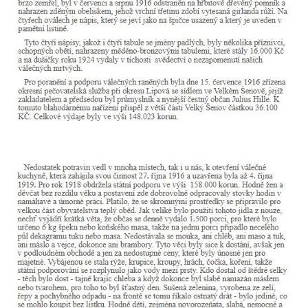
ulici U Plovárny ve Frýdlantu
Pamětní deska Rumburské vzpoury na
Základní škole Tyršova v Rumburku
Socha Nepokořený v parku Rumburské
vzpoury v Rumburku
Pamětní deska obětem holokaustu u
židovského hřbitova v Kovanicích
Pamětní deska legionářům na Obecním
úřadě v Kovanicích
Pomník obětem 1. světové války v
Kovanicích
Pomník obětem válek v Kněževsi
Pamětní deska Rudé armádě na radnici v
Trutnově
Pomník obětem koncentračního tábora na
hřbitově v Rychnově u Jablonce nad Nisou