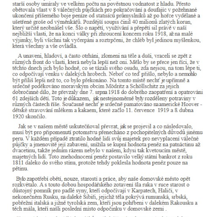
Pomník pracovního nasazení vězňů
koncentračního tábora v Tovární ulici v
Rychnově u Jablonce nad Nisou
Kenotaf Alfreda Langa na hřbitově v Krásné
u Pěnčína
Kenotaf Emila Posselta na hřbitově v
Krásné u Pěnčína
Kenotaf Edmunda Andera na hřbitově v
Krásné u Pěnčína
Hřbitovní kaple rodiny Fiedler na hřbitově v
Teplicích nad Metují
Kenotaf Franze Ruseho na hřbitově v
Teplicích nad Metují
Pomník obětem 2. světové války na hřbitově
v Teplicích nad Metují
Hrob Waltera Hilleho na hřbitově ve Vlčí