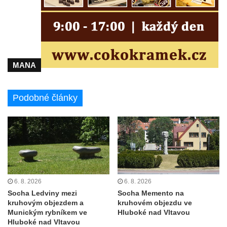
Strupčicích
Hrob vojáků Rudé armády na hřbitově ve
Strupčicích
Hrob Maddalena Nicodema u kostela
MANA
svatého Mikuláše ve Velkých Žernosekách
Hrob Konstantina Štěpanoviče Zimy u
Podobné články
kostela svatého Mikuláše ve Velkých
Žernosekách
Pomník obětem 1. světové války ve Velkých
Žernosekách
Pamětní deska italských zajatců – stavitelů
viaduktu ve Velkých Žernosekách
6. 8. 2026
6. 8. 2026
Pomník obětem 2. světové války na hřbitově
Socha Ledviny mezi
Socha Memento na
v Libochovanech
kruhovým objezdem a
kruhovém objezdu ve
Munickým rybníkem ve
Hluboké nad Vltavou
Pomník obětem 1. a 2. světové války v
Hluboké nad Vltavou