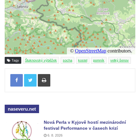
Kenotaf Antonína Husáka na hřbitově ve
Hřivicích
Kenotaf Františka Passaura na hřbitově ve
Hřivicích
Kenotaf Antonína Fausta na hřbitově ve
Hřivicích
Kenotaf Josefa Borovského na hřbitově ve
Tagy
Šluknovský výběžek
socha
kostel
pomník
velký šenov
Hřivicích
Tisknout
Hrob Ludvíka Kryla na hřbitově ve Hřivicích
Kenotaf Václava a Jaroslava Kádnerových
na hřbitově ve Hřivicích
Hrob Josefa Marka na hřbitově ve Hřivicích
naseveru.net
Hrob Bohumila Nejedlého na hřbitově ve
Hřivicích
Nová Perla v Kyjově hostí mezinárodní
festival Performance v časech krizí
Pomník hrdinům na hřbitově ve Hřivicích
6. 8. 2026