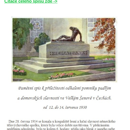
Citace celého spisu zde ->
Vojkovic
Pomník obětem válek před hřbitovem v
Hostíně u Vojkovic
Kenotaf Václava Floriána na hřbitově v
Lužci nad Vltavou
Kenotaf Miloslava Švice na hřbitově v Lužci
nad Vltavou
Hrob Václava Kufnera na hřbitově v Lužci
nad Vltavou
Pomník vojákům Rudé armády na hřbitově
v Lužci nad Vltavou
Pomník Ladislava Sedláčka a Karla Pelce u
silnice severně od Lužce nad Vltavou
Kenotaf Alfeda Harnische na hřbitově v
Hrobčicích
Pomník obětem válek v Hrobčicích