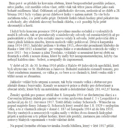
Kenotaf Antonína Krause na hřbitově v
Lužici
Pomník vojákům Rudé armády na hřbitově
v Kozlech
Pamětní deska pochodu smrti v Saupsdorfu
Pomník obětem 2. světové války v parku
Walthera von der Vogelweide v Duchcově
Památník obětem holokaustu v Lipové ulici
v Duchcově
Pomník obětem válek v Jeníkově
Pamětní deska obětem 1. světové války na
kapli Panny Marie v Lahošti
Pomník obětem 2. světové války v parku v
Mikulášovicích
Pomník obětem bombardování 8. 5. 1945 v