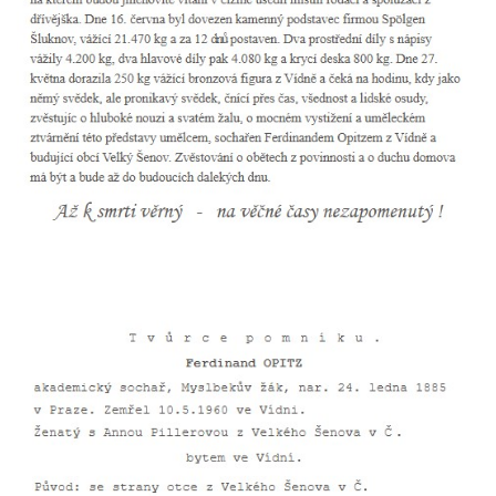
Hrob Jiřího Kasala na hřbitově v Dubé
Pomník padlým rudoarmějcům na hřbitově
v Dubé
Pomník obětem 2. světové války v Dubé
Pomník obětem Rumburské vzpoury u
hřbitova v Rumburku
Pomník obětem 1. světové války na hřbitově
ve Velkém Šenově
Hrob Petra Záhorky na hřbitově ve Velkém
Šenově
Hrob Rudolfa Hovorky na hřbitově ve
Velkém Šenově
Hrob Ondreje Gurina na hřbitově ve Velkém
Šenově
Hrob Heinricha Hoffmanna na hřbitově ve
Velkém Šenově