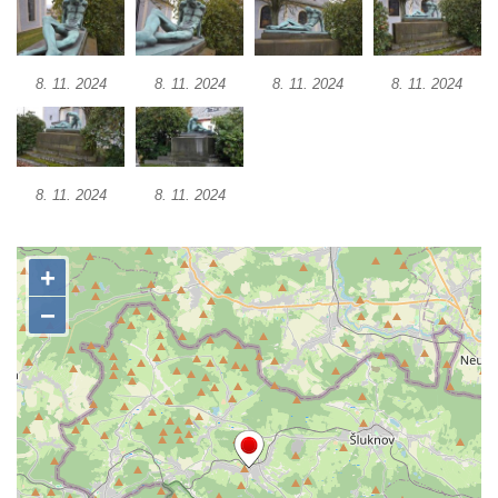
Vlčím
Pomník obětem 1. a 2. světové války v
8. 11. 2024
8. 11. 2024
8. 11. 2024
8. 11. 2024
Blšanech u Loun
Hrob Františka Vozgy na hřbitově ve Veltěži
Hrob Josefa Lešáka na hřbitově ve Veltěži
Hrob Karla Salače na hřbitově ve Veltěži
8. 11. 2024
8. 11. 2024
Hrob Václava Roušara na hřbitově ve
Veltěži
Hrob Zdeňka Kalouše na hřbitově ve Veltěži
Hrob vojáka Rudé armády na hřbitově ve
Veltěži
Pamětní deska obětem 1. světové války u
vstupu na hřbitov ve Veltěži
Pomník obětem 1. světové války v
Konětopech