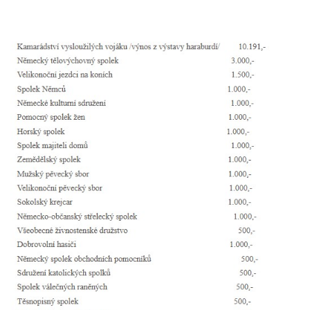
Pamětní desky obětem 1. světové války v
kapli Panny Marie Bolestné v Benešově
nad Ploučnicí
Pamětní deska Samuela Fullera na zámku
v Sokolově
Kenotaf Ericha Ullmanna na hřbitově
Šumburk nad Desnou v Tanvaldu
Hrob Pavla Patušnika na hřbitově Šumburk
nad Desnou v Tanvaldu
Hrob sovětských dětí na hřbitově Šumburk
nad Desnou v Tanvaldu
Pomník prvního a druhého odboje v
Tanvaldu
Kenotaf Josefa Staritze na hřbitově ve
Starých Křečanech
Hrob Antona Reintsche na hřbitově ve