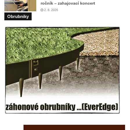
Kenotaf Josefa Fazakaše na hřbitově v
ročník – zahajovací koncert
2. 8. 2026
Opočně u Loun
Obrubniky
Hrob Josefa Dvořáka na hřbitově v Opočně
u Loun
Hrob Antonína Roflíka na hřbitově v Opočně
u Loun
Hrob Emanuela Hrabala na hřbitově v
Opočně u Loun
Pomník obětem 1. světové války na hřbitově
v Dolním Podluží
Pomník obětem 1. světové války před
bývalou základní školou čp. 46 v Opočně u
Loun
Pomník obětem válek na křižovatce ulic
Chomutovská a Školní v Otvicích
Kenotaf Josefa Fischera na hřbitově v