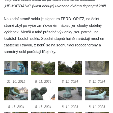
Chlumčanech
„HEIMATDANK“ (vlast děkuje) uvozená dvěma tlapatými kříži.
Hrob Josefa Bednáře na hřbitově v
Chlumčanech
Na zadní straně soklu je signatura FERD. OPITZ, na čelní
straně zbyl po výše zmiňovaném nápisu jen dlouhý obdélný
Hrob Oldřicha Pokorného na hřbitově v
výklenek. Menší a také prázdné výklenky jsou patrné i na
Chlumčanech
kratších bocích soklu. Spodní stupně hojně zarůstají mechem,
Hrob Antonína Krejcárka na hřbitově v
částečně i travou, z boků se na sochu tlačí rododendrony a
Chlumčanech
samotný sokl porůstají lišejníky.
Hrob Josefa Fořta na hřbitově v
Chlumčanech
Hrob vojáků Rudé armády na hřbitově v
Chlumčanech
21. 10. 2011
8. 11. 2024
8. 11. 2024
8. 11. 2024
Hrob Arnošta a Václava Šůmových na
hřbitově v Chlumčanech
Pomník obětem 1. a 2. světové války v
Chlumčanech
8. 11. 2024
8. 11. 2024
8. 11. 2024
8. 11. 2024
Pomník obětem 1. a 2. světové války ve