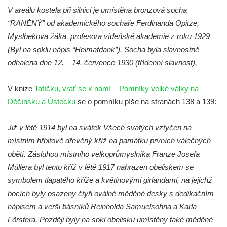
V areálu kostela při silnici je umístěna bronzová socha
náměstí J. V. Kamarýta ve Velešíně
“RANĚNÝ” od akademického sochaře Ferdinanda Opitze,
Pomník obětem 1. a 2. světové války v
Myslbekova žáka, profesora vídeňské akademie z roku 1929
Římově
(Byl na soklu nápis “Heimatdank”). Socha byla slavnostně
Hrob Petera Korgera a Petra Štindla na
odhalena dne 12. – 14. července 1930 (třídenní slavnost).
hřbitově v Římově
Pomník obětem 1. světové války v Dolním
V knize
Tatíčku, vrať se k nám! – Pomníky velké války na
Předoníně
Děčínsku a Ústecku
se o pomníku píše na stranách 138 a 139:
Pomník obětem 2. světové války v Plavu
Již v létě 1914 byl na svátek Všech svatých vztyčen na
Pamětní deska obětem 1. světové války v
místním hřbitově dřevěný kříž na památku prvních válečných
Plavu
obětí. Zásluhou místního velkoprůmyslníka Franze Josefa
Kenotaf Pepiho Meisela na hřbitově v
Müllera byl tento kříž v létě 1917 nahrazen obeliskem se
Dolním Podluží
symbolem tlapatého kříže a květinovými girlandami, na jejichž
Kenotaf Leopolda Malata na hřbitově v
bocích byly osazeny čtyři oválné měděné desky s dedikačním
Dolním Podluží
nápisem a verši básníků Reinholda Samuelsohna a Karla
Kenotaf Antona Klause na hřbitově v
Förstera. Později byly na sokl obelisku umístěny také měděné