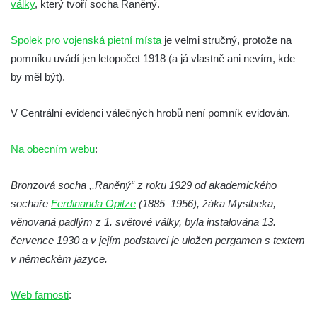
války
, který tvoří socha Raněný.
hřbitově v Kamenném Újezdě
Pomník obětem válek na Náměstí v
Spolek pro vojenská pietní místa
je velmi stručný, protože na
Kamenném Újezdě
pomníku uvádí jen letopočet 1918 (a já vlastně ani nevím, kde
Kenotaf Jana Mojžiše na hřbitově ve
by měl být).
Velešíně
V Centrální evidenci válečných hrobů není pomník evidován.
Kenotaf Josefa Jílka na hřbitově ve
Velešíně
Na obecním webu
:
Hrob Jana Foitla na hřbitově ve Velešíně
Hrob Ludvíka Tůmy na hřbitově ve Velešíně
Bronzová socha ,,Raněný“ z roku 1929 od akademického
Hrob Josefa Havla na hřbitově ve Velešíně
sochaře
Ferdinanda Opitze
(1885–1956), žáka Myslbeka,
Pomník obětem 2. světové války na hřbitově
věnovaná padlým z 1. světové války, byla instalována 13.
u kostela svatého Václava ve Velešíně
července 1930 a v jejím podstavci je uložen pergamen s textem
v německém jazyce.
Pamětní deska 240 MILES TO FREEDOM u
pomníku obětem válek na náměstí J. V.
Web farnosti
:
Kamarýta ve Velešíně
Pomník obětem 1. a 2. světové války na