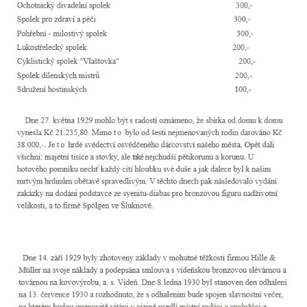
Starých Křečanech
Hrob rodiny Klingerových na hřbitově ve
Starých Křečanech
Pomník obětem 1. světové války v
Tyršových sadech v Jablonci nad Nisou
Pamětní desky obětem 1. světové války na
kapli svaté Alžběty Durynské v Dolních
Křečanech
Pomník Theodora Körnera v Tyršově ulici v
Šluknově
Pomník Františka Josefa I. u křížové cesty
ve Šluknově
Pamětní deska Polské armádě na budově
MÚ v ulici 2. polské armády v Rumburku
Kenotaf Richarda Grossmanna na hřbitově
v Dubé