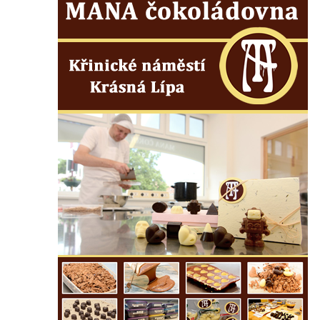
Otvicích
Kenotaf Heinricha Gaubeho na hřbitově v
Otvicích
Kenotaf Franze Singera na hřbitově v
Otvicích
Hrob neznámého rudoarmějce na hřbitově
v Otvicích
Kenotafy Franze Zabranskyho a Ignaze
Mertena na hřbitově v Otvicích
Pomník obětem válek v Pesvicích
Pomník osvobození ve Všestudech
Hrob Václava Michla na hřbitově ve
Strupčicích
Kenotaf Bohdana Teichnera na hřbitově ve
Strupčicích
Hrob Tomáše Šedivce na hřbitově ve