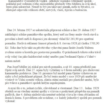
Hoře
Kenotaf Oskara Ringelhana na hřbitově v
Benešově nad Ploučnicí
Kenotaf Augusta Michela na hřbitově v
Benešově nad Ploučnicí
Hrob Šumových na hřbitově v Benešově
nad Ploučnicí
Hrob Theodora Sommera na hřbitově v
Benešově nad Ploučnicí
Hrob Wendelina Janiche na hřbitově v
Benešově nad Ploučnicí
Hrob Christodoulona Panayiotise na
hřbitově v Benešově nad Ploučnicí
Hrob Franze Wünsche na hřbitově v
Benešově nad Ploučnicí