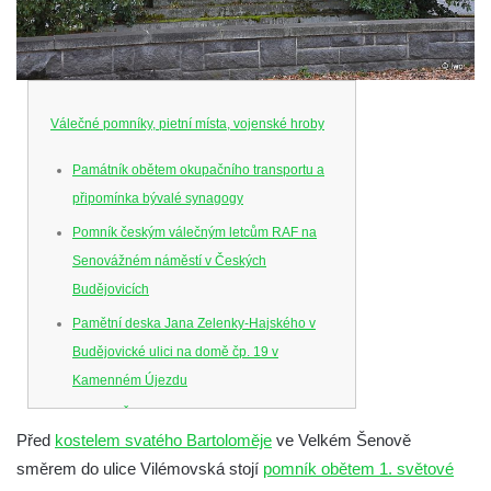
Válečné pomníky, pietní místa, vojenské hroby
Památník obětem okupačního transportu a
připomínka bývalé synagogy
Pomník českým válečným letcům RAF na
Senovážném náměstí v Českých
Budějovicích
Pamětní deska Jana Zelenky-Hajského v
Budějovické ulici na domě čp. 19 v
Kamenném Újezdu
Kenotaf Šimona Valhy na starém hřbitově v
Před
kostelem svatého Bartoloměje
ve Velkém Šenově
Kamenném Újezdě
směrem do ulice Vilémovská stojí
pomník obětem 1. světové
Kenotaf Václava B. Hájka na starém