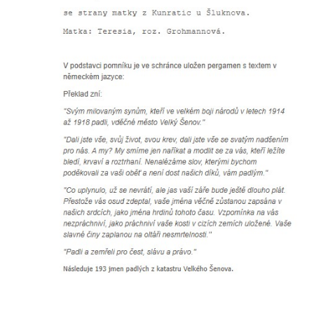
Hrob Heinricha Wünscheho na hřbitově ve
Velkém Šenově
Kenotaf Gerharda Poschera na hřbitově ve
Velkém Šenově
Kenotaf Gerharda Adolfa Johanna Sauera
na hřbitově ve Velkém Šenově
Pomník obětem 1. světové války před
kostelem svatého Bartoloměje ve Velkém
Šenově
Kenotaf Václava Liprta na hřbitově v
Cítolibech
Kenotaf Františka Malypetra na hřbitově v
Cítolibech
Hrob Derbákových na hřbitově v Cítolibech
Hrob Františka Morkera na hřbitově v