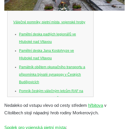
Válečné pomníky, pietní místa, vojenské hroby
Pamětní deska padlých legionářů ve
Hluboké nad Vltavou
Pamětní deska Jana Kostohryze ve
Hluboké nad Vltavou
Památník obětem okupačního transportu a
připomínka bývalé synagogy v Českých
Budějovicích
Pomník českým válečným letcům RAF na
Senovážném náměstí v Českých
Nedaleko od vstupu vlevo od cesty středem
hřbitova
v
Budějovicích
Cítolibech stojí nápadný hrob rodiny Morkerových.
Pamětní deska Jana Zelenky-Hajského v
Budějovické ulici na domě čp. 19 v
Spolek pro vojenská pietní místa
: