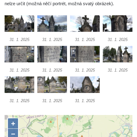
nelze určit (možná něčí portrét, možná svatý obrázek).
Pamětní deska 240 MILES TO FREEDOM u
pomníku obětem válek na náměstí J. V.
Kamarýta ve Velešíně
Pomník obětem 1. a 2. světové války na
31. 1. 2025
31. 1. 2025
31. 1. 2025
31. 1. 2025
náměstí J. V. Kamarýta ve Velešíně
Pomník obětem 1. a 2. světové války v
Římově
Hrob Petera Korgera a Petra Štindla na
31. 1. 2025
31. 1. 2025
31. 1. 2025
31. 1. 2025
hřbitově v Římově
Pomník obětem 1. světové války v Dolním
Předoníně
31. 1. 2025
31. 1. 2025
31. 1. 2025
Pomník obětem 2. světové války v Plavu
Pamětní deska obětem 1. světové války v
Plavu
Kenotaf Pepiho Meisela na hřbitově v
Dolním Podluží