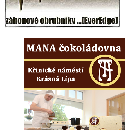
Kenotaf Josefa Matese na hřbitově v Lužici
Pamětní deska Giuseppe Capella na
hřbitově v Lužici
Kenotaf Emila Miksche na hřbitově v Lužici
Kenotaf Antonína Krause na hřbitově v
Lužici
Pomník vojákům Rudé armády na hřbitově
v Kozlech
Pamětní deska pochodu smrti v Saupsdorfu
Pomník obětem 2. světové války v parku
Walthera von der Vogelweide v Duchcově
Památník obětem holokaustu v Lipové ulici
v Duchcově
Pomník obětem válek v Jeníkově
Pamětní deska obětem 1. světové války na
kapli Panny Marie v Lahošti