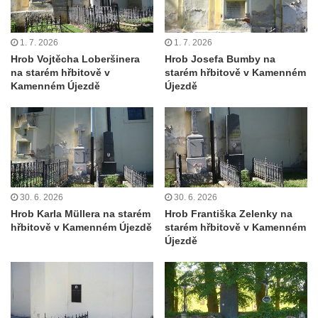
Pamětní deska Rudé armádě na radnici v
Trutnově
1. 7. 2026
1. 7. 2026
Pomník obětem koncentračního tábora na
Hrob Vojtěcha Loberšinera
Hrob Josefa Bumby na
hřbitově v Rychnově u Jablonce nad Nisou
na starém hřbitově v
starém hřbitově v Kamenném
Pomník pracovního nasazení vězňů
Kamenném Újezdě
Újezdě
koncentračního tábora v Tovární ulici v
Rychnově u Jablonce nad Nisou
Kenotaf Alfreda Langa na hřbitově v Krásné
u Pěnčína
Kenotaf Emila Posselta na hřbitově v
30. 6. 2026
30. 6. 2026
Krásné u Pěnčína
Hrob Karla Müllera na starém
Hrob Františka Zelenky na
Kenotaf Edmunda Andera na hřbitově v
hřbitově v Kamenném Újezdě
starém hřbitově v Kamenném
Újezdě
Krásné u Pěnčína
Hřbitovní kaple rodiny Fiedler na hřbitově v
Teplicích nad Metují
Kenotaf Franze Ruseho na hřbitově v