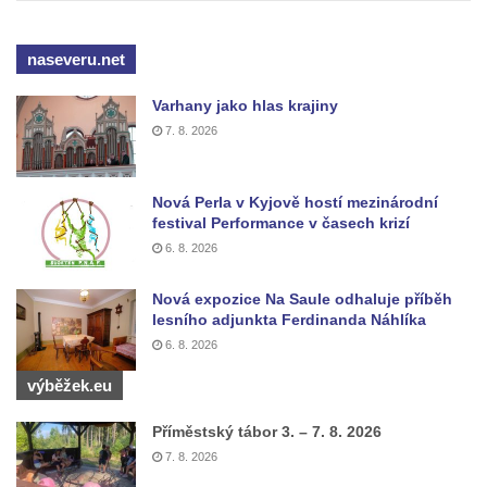
máje v Lužci nad Vltavou
Pomník obětem válek v ulici 1. máje v Lužci
naseveru.net
nad Vltavou
Hrob Vladislava Neumana v Hostíně u
Varhany jako hlas krajiny
Vojkovic
7. 8. 2026
Pomník obětem válek před hřbitovem v
Hostíně u Vojkovic
Nová Perla v Kyjově hostí mezinárodní
festival Performance v časech krizí
Kenotaf Václava Floriána na hřbitově v
6. 8. 2026
Lužci nad Vltavou
Kenotaf Miloslava Švice na hřbitově v Lužci
Nová expozice Na Saule odhaluje příběh
nad Vltavou
lesního adjunkta Ferdinanda Náhlíka
6. 8. 2026
Hrob Václava Kufnera na hřbitově v Lužci
nad Vltavou
výběžek.eu
Pomník vojákům Rudé armády na hřbitově
Příměstský tábor 3. – 7. 8. 2026
v Lužci nad Vltavou
7. 8. 2026
Pomník Ladislava Sedláčka a Karla Pelce u