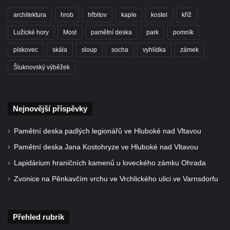
hřbitově v Benešově nad Ploučnicí
architektura
hrob
hřbitov
kaple
kostel
kříž
Hrob Franze Wünsche na hřbitově v
Lužické hory
Most
pamětní deska
park
pomník
Benešově nad Ploučnicí
pískovec
skála
sloup
socha
vyhlídka
zámek
Pamětní desky obětem 1. světové války v
kapli Panny Marie Bolestné v Benešově
Šluknovský výběžek
nad Ploučnicí
Pamětní deska Samuela Fullera na zámku
Nejnovější příspěvky
v Sokolově
Kenotaf Ericha Ullmanna na hřbitově
Pamětní deska padlých legionářů ve Hluboké nad Vltavou
Šumburk nad Desnou v Tanvaldu
Pamětní deska Jana Kostohryze ve Hluboké nad Vltavou
Hrob Pavla Patušnika na hřbitově Šumburk
Lapidárium hraničních kamenů u loveckého zámku Ohrada
nad Desnou v Tanvaldu
Zvonice na Pěnkavčím vrchu ve Vrchlického ulici ve Varnsdorfu
Hrob sovětských dětí na hřbitově Šumburk
nad Desnou v Tanvaldu
Pomník prvního a druhého odboje v
Přehled rubrik
Tanvaldu