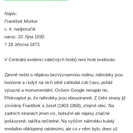
Kamenném Újezdu
Kenotaf Šimona Valhy na starém hřbitově v
Nápis:
Kamenném Újezdě
František Morker
Kenotaf Václava B. Hájka na starém
c. k. nadporučík
hřbitově v Kamenném Újezdě
naroz. 10. října 1830.
† 18. března 1873.
Pomník obětem válek na Náměstí v
Kamenném Újezdě
V Centrální evidenci válečných hrobů není hrob evidován
.
Kenotaf Jana Mojžiše na hřbitově ve
Velešíně
Zjevně nešlo o nějakou bezvýznamnou rodinu, náhrobky jsou
Kenotaf Josefa Jílka na hřbitově ve
honosné a i když na nich silně zahlodal zub času, pořád
Velešíně
výrazné a monumentální. Ovšem Google nenajde nic.
Hrob Jana Foitla na hřbitově ve Velešíně
Překvapivé je, že náhrobky jsou oboustranné. Z čelní strany již
Hrob Ludvíka Tůmy na hřbitově ve Velešíně
zmíněný František a Josef (1803-1868), zřejmě otec. Na
zadních stranách jmen víc, bohužel ale nápisy značně
Hrob Josefa Havla na hřbitově ve Velešíně
poškozené, takřka nečitelné. Na vyšším náhrobku kulatý
Pomník obětem 2. světové války na hřbitově
medailon obklopený ratolestmi, ale co v něm bylo, dnes už
u kostela svatého Václava ve Velešíně