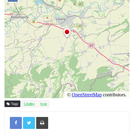
Kenotaf Leopolda Malata na hřbitově v
Dolním Podluží
Kenotaf Antona Klause na hřbitově v
Dolním Podluží
Kenotaf Heinricha Klause na hřbitově v
Dolním Podluží
Kenotaf Josefa Stolle na hřbitově v Dolním
Podluží
Pomník obětem 1. světové války na
židovském hřbitově v Mostě
Hrob Aloise Podrábského na hřbitově v
Račicích
Tagy
Cítoliby
hrob
Pamětní deska Miroslava Švice na domě
Tisknout
čp. 43 v Lužci nad Vltavou
Pomník obětem 2. světové války v ulici 1.