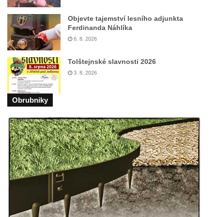
silnice severně od Lužce nad Vltavou
Objevte tajemství lesního adjunkta
Kenotaf Alfeda Harnische na hřbitově v
Ferdinanda Náhlíka
Hrobčicích
6. 8. 2026
Pomník obětem válek v Hrobčicích
Tolštejnské slavnosti 2026
Pomník obětem válek v Mirošovicích
3. 8. 2026
Hrob vojáků Rudé armády na hřbitově v
Račicích
Obrubniky
Hrob Jiřího Dovhomilji na hřbitově v
Račicích
Hrob Antonína Medáčka na hřbitově v
Račicích
Hrob Josefa Moravce a Miroslava Moravce
na hřbitově v Dobříni
Pomník obětem válek na hřbitově v Dobříni
Pomník obětem 1. světové války v Lužici