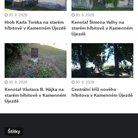
Teplicích nad Metují
Pomník obětem 2. světové války na hřbitově
30. 6. 2026
30. 6. 2026
v Teplicích nad Metují
Hrob Karla Tomka na starém
Kenotaf Šimona Valhy na
hřbitově v Kamenném Újezdě
starém hřbitově v Kamenném
Hrob Waltera Hilleho na hřbitově ve Vlčí
Újezdě
Hoře
Kenotaf Oskara Ringelhana na hřbitově v
Benešově nad Ploučnicí
Kenotaf Augusta Michela na hřbitově v
Benešově nad Ploučnicí
30. 6. 2026
30. 6. 2026
Hrob Šumových na hřbitově v Benešově
Kenotaf Václava B. Hájka na
Centrální kříž nového
nad Ploučnicí
starém hřbitově v Kamenném
hřbitova v Kamenném Újezdě
Hrob Theodora Sommera na hřbitově v
Újezdě
Benešově nad Ploučnicí
Hrob Wendelina Janiche na hřbitově v
Benešově nad Ploučnicí
Štítky
Hrob Christodoulona Panayiotise na