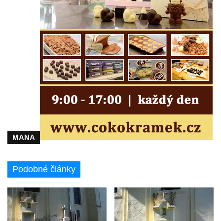
Pomník obětem 2. světové války v parku v
Mikulášovicích
Pomník obětem bombardování 8. 5. 1945 v
ulici U Plovárny ve Frýdlantu
Pamětní deska Rumburské vzpoury na
Základní škole Tyršova v Rumburku
Socha Nepokořený v parku Rumburské
vzpoury v Rumburku
Pamětní deska obětem holokaustu u
MANA
židovského hřbitova v Kovanicích
Pamětní deska legionářům na Obecním
úřadě v Kovanicích
Podobné články
Pomník obětem 1. světové války v
Kovanicích
Pomník obětem válek v Kněževsi