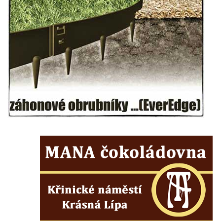
Hrob vojáků Rudé armády na hřbitově v
Račicích
Hrob Jiřího Dovhomilji na hřbitově v
Račicích
Hrob Antonína Medáčka na hřbitově v
Račicích
Hrob Josefa Moravce a Miroslava Moravce
na hřbitově v Dobříni
Pomník obětem válek na hřbitově v Dobříni
Pomník obětem 1. světové války v Lužici
Kenotaf Josefa Matese na hřbitově v Lužici
Pamětní deska Giuseppe Capella na
hřbitově v Lužici
Kenotaf Emila Miksche na hřbitově v Lužici
Kenotaf Antonína Krause na hřbitově v