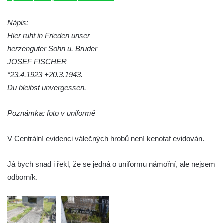
Pomník obětem válek na Náměstí v
Kamenném Újezdě
Nápis:
Kenotaf Jana Mojžiše na hřbitově ve
Hier ruht in Frieden unser
Velešíně
herzenguter Sohn u. Bruder
JOSEF FISCHER
Kenotaf Josefa Jílka na hřbitově ve
*23.4.1923 +20.3.1943.
Velešíně
Du bleibst unvergessen.
Hrob Jana Foitla na hřbitově ve Velešíně
Hrob Ludvíka Tůmy na hřbitově ve Velešíně
Poznámka: foto v uniformě
Hrob Josefa Havla na hřbitově ve Velešíně
Pomník obětem 2. světové války na hřbitově
V Centrální evidenci válečných hrobů není kenotaf evidován.
u kostela svatého Václava ve Velešíně
Já bych snad i řekl, že se jedná o uniformu námořní, ale nejsem
Pamětní deska 240 MILES TO FREEDOM u
odborník.
pomníku obětem válek na náměstí J. V.
Kamarýta ve Velešíně
Pomník obětem 1. a 2. světové války na
náměstí J. V. Kamarýta ve Velešíně