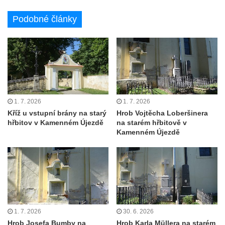
Základní škole Tyršova v Rumburku
Podobné články
Socha Nepokořený v parku Rumburské
vzpoury v Rumburku
Pamětní deska obětem holokaustu u
židovského hřbitova v Kovanicích
Pamětní deska legionářům na Obecním
úřadě v Kovanicích
1. 7. 2026
1. 7. 2026
Kříž u vstupní brány na starý
Hrob Vojtěcha Loberšinera
Pomník obětem 1. světové války v
hřbitov v Kamenném Újezdě
na starém hřbitově v
Kovanicích
Kamenném Újezdě
Pomník obětem válek v Kněževsi
Pamětní deska Rudé armádě na radnici v
Trutnově
Pomník obětem koncentračního tábora na
hřbitově v Rychnově u Jablonce nad Nisou
1. 7. 2026
30. 6. 2026
Pomník pracovního nasazení vězňů
Hrob Josefa Bumby na
Hrob Karla Müllera na starém