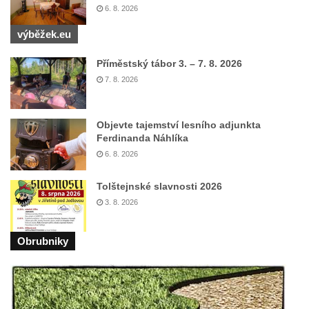
Pomník obětem válek před hřbitovem v
6. 8. 2026
Hostíně u Vojkovic
výběžek.eu
Kenotaf Václava Floriána na hřbitově v
Příměstský tábor 3. – 7. 8. 2026
Lužci nad Vltavou
7. 8. 2026
Kenotaf Miloslava Švice na hřbitově v Lužci
nad Vltavou
Objevte tajemství lesního adjunkta
Hrob Václava Kufnera na hřbitově v Lužci
Ferdinanda Náhlíka
nad Vltavou
6. 8. 2026
Pomník vojákům Rudé armády na hřbitově
v Lužci nad Vltavou
Tolštejnské slavnosti 2026
3. 8. 2026
Pomník Ladislava Sedláčka a Karla Pelce u
silnice severně od Lužce nad Vltavou
Obrubniky
Kenotaf Alfeda Harnische na hřbitově v
Hrobčicích
Pomník obětem válek v Hrobčicích
Pomník obětem válek v Mirošovicích