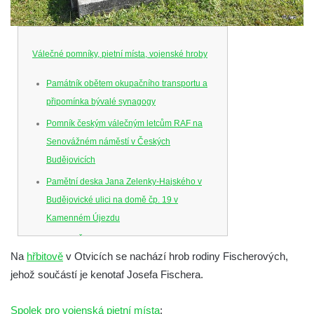
Válečné pomníky, pietní místa, vojenské hroby
Památník obětem okupačního transportu a
připomínka bývalé synagogy
Pomník českým válečným letcům RAF na
Senovážném náměstí v Českých
Budějovicích
Pamětní deska Jana Zelenky-Hajského v
Budějovické ulici na domě čp. 19 v
Kamenném Újezdu
Kenotaf Šimona Valhy na starém hřbitově v
Na
hřbitově
v Otvicích se nachází hrob rodiny Fischerových,
Kamenném Újezdě
jehož součástí je kenotaf Josefa Fischera.
Kenotaf Václava B. Hájka na starém
hřbitově v Kamenném Újezdě
Spolek pro vojenská pietní místa
: