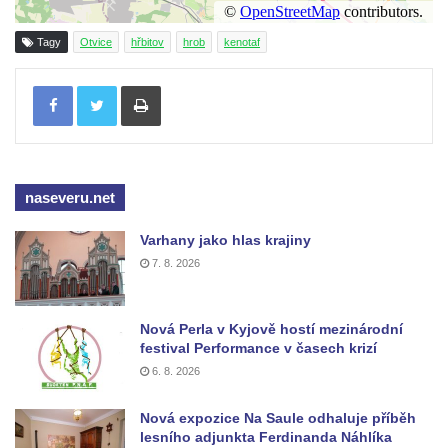
Kenotaf Heinricha Klause na hřbitově v
Dolním Podluží
Tagy
Otvice
hřbitov
hrob
kenotaf
Kenotaf Josefa Stolle na hřbitově v Dolním
Tisknout
Podluží
Pomník obětem 1. světové války na
židovském hřbitově v Mostě
Hrob Aloise Podrábského na hřbitově v
naseveru.net
Račicích
Pamětní deska Miroslava Švice na domě
Varhany jako hlas krajiny
čp. 43 v Lužci nad Vltavou
7. 8. 2026
Pomník obětem 2. světové války v ulici 1.
máje v Lužci nad Vltavou
Nová Perla v Kyjově hostí mezinárodní
Pomník obětem válek v ulici 1. máje v Lužci
festival Performance v časech krizí
nad Vltavou
6. 8. 2026
Hrob Vladislava Neumana v Hostíně u
Nová expozice Na Saule odhaluje příběh
Vojkovic
lesního adjunkta Ferdinanda Náhlíka