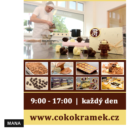
Lužici
Pomník vojákům Rudé armády na hřbitově
v Kozlech
Pamětní deska pochodu smrti v Saupsdorfu
Pomník obětem 2. světové války v parku
Walthera von der Vogelweide v Duchcově
Památník obětem holokaustu v Lipové ulici
v Duchcově
Pomník obětem válek v Jeníkově
Pamětní deska obětem 1. světové války na
kapli Panny Marie v Lahošti
Pomník obětem 2. světové války v parku v
Mikulášovicích
Pomník obětem bombardování 8. 5. 1945 v
ulici U Plovárny ve Frýdlantu
MANA
Pamětní deska Rumburské vzpoury na