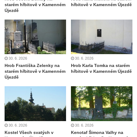
koncentračního tábora v Tovární ulici v
starém hřbitově v Kamenném
hřbitově v Kamenném Újezdě
Rychnově u Jablonce nad Nisou
Újezdě
Kenotaf Alfreda Langa na hřbitově v Krásné
u Pěnčína
Kenotaf Emila Posselta na hřbitově v
Krásné u Pěnčína
Kenotaf Edmunda Andera na hřbitově v
30. 6. 2026
30. 6. 2026
Krásné u Pěnčína
Hrob Františka Zelenky na
Hrob Karla Tomka na starém
starém hřbitově v Kamenném
hřbitově v Kamenném Újezdě
Hřbitovní kaple rodiny Fiedler na hřbitově v
Újezdě
Teplicích nad Metují
Kenotaf Franze Ruseho na hřbitově v
Teplicích nad Metují
Pomník obětem 2. světové války na hřbitově
v Teplicích nad Metují
Hrob Waltera Hilleho na hřbitově ve Vlčí
30. 6. 2026
30. 6. 2026
Hoře
Kostel Všech svatých v
Kenotaf Šimona Valhy na