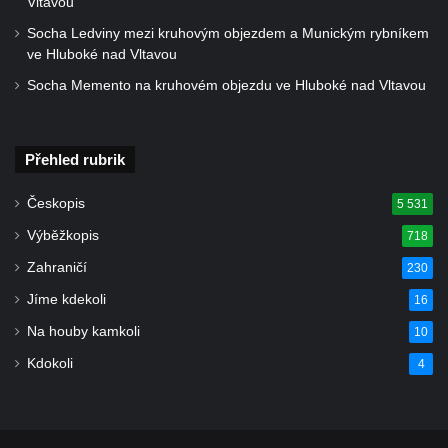
Vltavou
nad Ploučnicí
Socha Ledviny mezi kruhovým objezdem a Munickým rybníkem
Pamětní deska Samuela Fullera na zámku
ve Hluboké nad Vltavou
v Sokolově
Socha Memento na kruhovém objezdu ve Hluboké nad Vltavou
Kenotaf Ericha Ullmanna na hřbitově
Šumburk nad Desnou v Tanvaldu
Přehled rubrik
Hrob Pavla Patušnika na hřbitově Šumburk
nad Desnou v Tanvaldu
Českopis
5 531
Hrob sovětských dětí na hřbitově Šumburk
Výběžkopis
718
nad Desnou v Tanvaldu
Zahraničí
230
Pomník prvního a druhého odboje v
Jíme kdekoli
16
Tanvaldu
Na houby kamkoli
10
Kenotaf Josefa Staritze na hřbitově ve
Starých Křečanech
Kdokoli
4
Hrob Antona Reintsche na hřbitově ve
Starých Křečanech
Hrob rodiny Klingerových na hřbitově ve