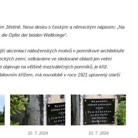
rním Jiřetíně. Nese desku s českým a německým nápisem: „Na
ie Opfer der beiden Weltkriege“.
jší akcentací náboženských motivů v pomníkové architektuře
meckých zemí, setkáváme ve sledované oblasti jen velmi
objevuje na většině meziválečných pomníků, je kříž.
hřbitovním křížem, má novodobě v roce 1921 upravený starší
10. 7. 2024
10. 7. 2024