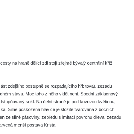
esty na hraně dělící zdi stojí zřejmě bývalý centrální kříž
část zdejšího postupně se rozpadajícího hřbitova), zezadu
bídném stavu. Moc toho z něho vidět není. Spodní základnový
dstupňovaný sokl. Na čelní straně je pod kovovou květinou,
a. Silně poškozená hlavice je složitě tvarovaná z bočních
ořen ze silné pásoviny, zepředu s imitací povrchu dřeva, zezadu
barvená menší postava Krista.