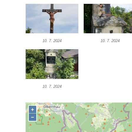
Hrob Aloise Podrábského na hřbitově v
Račicích
Pamětní deska Miroslava Švice na domě
čp. 43 v Lužci nad Vltavou
Pomník obětem 2. světové války v ulici 1.
10. 7. 2024
10. 7. 2024
máje v Lužci nad Vltavou
Pomník obětem válek v ulici 1. máje v Lužci
nad Vltavou
Hrob Vladislava Neumana v Hostíně u
Vojkovic
10. 7. 2024
Pomník obětem válek před hřbitovem v
Hostíně u Vojkovic
Kenotaf Václava Floriána na hřbitově v
Lužci nad Vltavou
Kenotaf Miloslava Švice na hřbitově v Lužci
nad Vltavou