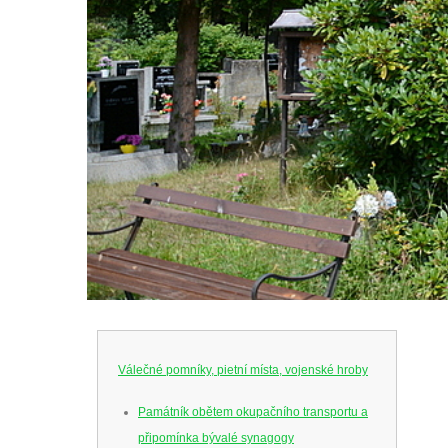
Válečné pomníky, pietní místa, vojenské hroby
Památník obětem okupačního transportu a
připomínka bývalé synagogy