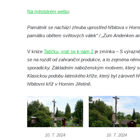
Předoníně
Na městském webu
:
Pomník obětem 2. světové války v Plavu
Pamětní deska obětem 1. světové války v
Památník se nachází zhruba uprostřed hřbitova v Ho
Plavu
památku obětem světových válek“ / „Zum Andenken an d
Kenotaf Pepiho Meisela na hřbitově v
Dolním Podluží
V knize
Tatíčku, vrať se k nám 2
je zmínka –
S výrazně
Kenotaf Leopolda Malata na hřbitově v
se na rozdíl od zahraniční produkce, a to zejména ně
Dolním Podluží
sporadicky. Základním náboženským motivem, který se 
Kenotaf Antona Klause na hřbitově v
Klasickou podobu latinského kříže, který byl zároveň 
Dolním Podluží
hřbitovní kříž v Horním Jiřetíně.
Kenotaf Heinricha Klause na hřbitově v
Dolním Podluží
Kenotaf Josefa Stolle na hřbitově v Dolním
Podluží
Pomník obětem 1. světové války na
10. 7. 2024
10. 7. 2024
židovském hřbitově v Mostě