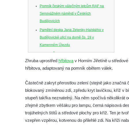
Pomník českým válečným letcům RAF na
Senovážném náměstí v Českých
Budějovicích
Pamětní deska Jana Zelenky-Hajského v
Budějovické ulici na domě čp. 19 v
Kamenném Újezdu
Kenotaf Šimona Valhy na starém hřbitově v
Zhruba uprostřed
hřbitova
v Horním Jiřetíně u středové c
Kamenném Újezdě
hřbitova, adaptovaný na pomník obětem válek.
Kenotaf Václava B. Hájka na starém
hřbitově v Kamenném Újezdě
Částečně zakryt přerostlou zelení (stejně jako značná 
Pomník obětem válek na Náměstí v
blokovaný zmíněnou zdí, zpředu kryt lavičkou, kříž v 
Kamenném Újezdě
stupeň takřka neznatelný. Na něm spočívá několikrát o
Kenotaf Jana Mojžiše na hřbitově ve
zřejmě zbytkem věšáku pro lampu, černá nápisová desk
Velešíně
trojúhelných štítů a středové plochy pro kříž. Ten je tv
Kenotaf Josefa Jílka na hřbitově ve
vzepřen vzpěrou, kotvenou do přilehlé zdi. Na kříži na
Velešíně