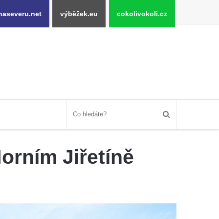
naseveru.net
výběžek.eu
cokolivokoli.cz
orním Jiřetíně