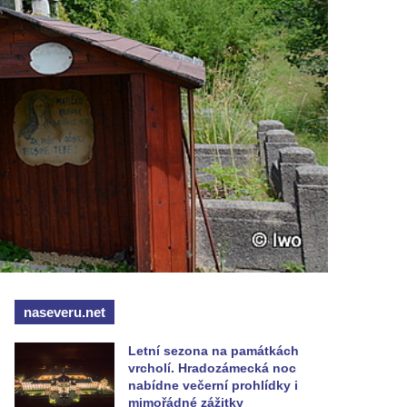
naseveru.net
Letní sezona na památkách
vrcholí. Hradozámecká noc
nabídne večerní prohlídky i
mimořádné zážitky