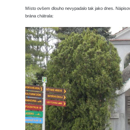
Hrob Aloise Podrábského na hřbitově v
Místo ovšem dlouho nevypadalo tak jako dnes. Nápiso
Račicích
brána chátrala:
Pamětní deska Miroslava Švice na domě
čp. 43 v Lužci nad Vltavou
Pomník obětem 2. světové války v ulici 1.
máje v Lužci nad Vltavou
Pomník obětem válek v ulici 1. máje v Lužci
nad Vltavou
Hrob Vladislava Neumana v Hostíně u
Vojkovic
Pomník obětem válek před hřbitovem v
Hostíně u Vojkovic
Kenotaf Václava Floriána na hřbitově v
Lužci nad Vltavou
Kenotaf Miloslava Švice na hřbitově v Lužci
nad Vltavou