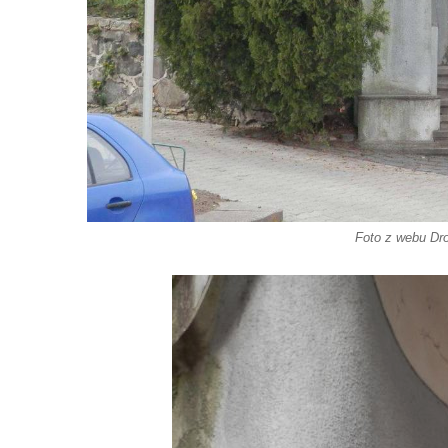
Hrob Václava Kufnera na hřbitově v Lužci
nad Vltavou
Pomník vojákům Rudé armády na hřbitově
v Lužci nad Vltavou
Pomník Ladislava Sedláčka a Karla Pelce u
silnice severně od Lužce nad Vltavou
Kenotaf Alfeda Harnische na hřbitově v
Hrobčicích
Foto z webu Dr
Pomník obětem válek v Hrobčicích
Pomník obětem válek v Mirošovicích
Hrob vojáků Rudé armády na hřbitově v
Račicích
Hrob Jiřího Dovhomilji na hřbitově v
Račicích
Hrob Antonína Medáčka na hřbitově v