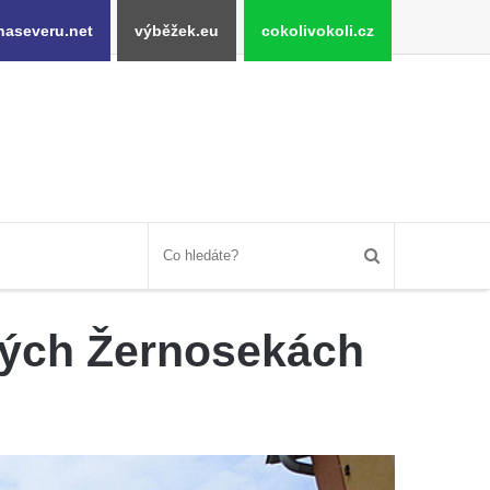
naseveru.net
výběžek.eu
cokolivokoli.cz
kých Žernosekách