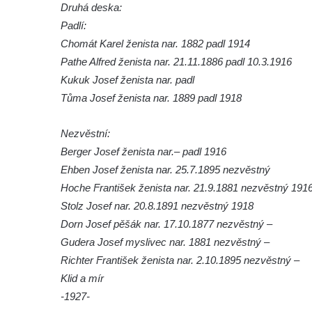
Předoníně
Druhá deska:
Padlí:
Pomník obětem 2. světové války v Plavu
Chomát Karel ženista nar. 1882 padl 1914
Pamětní deska obětem 1. světové války v
Pathe Alfred ženista nar. 21.11.1886 padl 10.3.1916
Plavu
Kukuk Josef ženista nar. padl
Kenotaf Pepiho Meisela na hřbitově v
Tůma Josef ženista nar. 1889 padl 1918
Dolním Podluží
Kenotaf Leopolda Malata na hřbitově v
Nezvěstní:
Dolním Podluží
Berger Josef ženista nar.– padl 1916
Kenotaf Antona Klause na hřbitově v
Ehben Josef ženista nar. 25.7.1895 nezvěstný
Dolním Podluží
Hoche František ženista nar. 21.9.1881 nezvěstný 191
Stolz Josef nar. 20.8.1891 nezvěstný 1918
Kenotaf Heinricha Klause na hřbitově v
Dorn Josef pěšák nar. 17.10.1877 nezvěstný –
Dolním Podluží
Gudera Josef myslivec nar. 1881 nezvěstný –
Kenotaf Josefa Stolle na hřbitově v Dolním
Richter František ženista nar. 2.10.1895 nezvěstný –
Podluží
Klid a mír
Pomník obětem 1. světové války na
-1927-
židovském hřbitově v Mostě