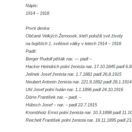
Nápis:
Hrob Jana Foitla na hřbitově ve Velešíně
1914 – 1918
Hrob Ludvíka Tůmy na hřbitově ve Velešíně
Hrob Josefa Havla na hřbitově ve Velešíně
První deska:
Pomník obětem 2. světové války na hřbitově
Občané Velkých Žernosek, kteří položili své životy
u kostela svatého Václava ve Velešíně
na bojištích 1. světové války v letech 1914 – 1918
Padlí:
Pamětní deska 240 MILES TO FREEDOM u
Berger Rudolf pěšák nar. — padl –
pomníku obětem válek na náměstí J. V.
Hacker Heindrich polní ženista nar. 17.10.1845 padl 6.
Kamarýta ve Velešíně
Jelínek Josef ženista nar. 1.7.1881 padl 26.8.1915
Pomník obětem 1. a 2. světové války na
Neubert Antonín ženista nar. 221.9.1892 padl 28.1.1914
náměstí J. V. Kamarýta ve Velešíně
Uhl Josef polní hulán nar. 1.1.1896 padl 24.10.1916
Pomník obětem 1. a 2. světové války v
Dörre František nar. – padl. –
Římově
Hübsch Josef – nar. – padl 22.7.1915
Hrob Petera Korgera a Petra Štindla na
Krombholz Ernst polní ženista nar. 10.3.1898 padl 11.1
hřbitově v Římově
Reichelt František polní ženista nar. 18.11.1895 padl 2
Pomník obětem 1. světové války v Dolním