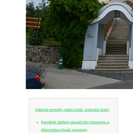
Válečné pomníky, pietní místa, vojenské hroby
Památník obětem okupačního transportu a
připomínka bývalé synagogy