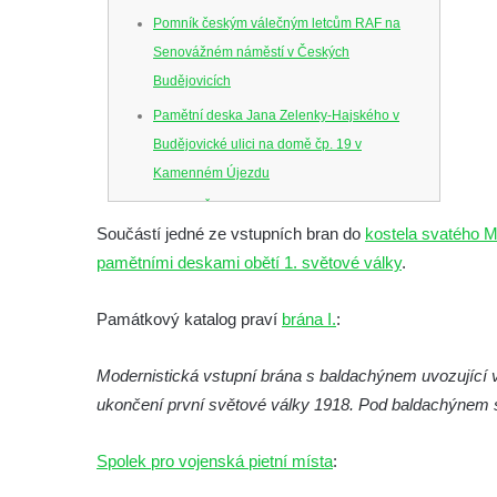
Pomník českým válečným letcům RAF na
Senovážném náměstí v Českých
Budějovicích
Pamětní deska Jana Zelenky-Hajského v
Budějovické ulici na domě čp. 19 v
Kamenném Újezdu
Kenotaf Šimona Valhy na starém hřbitově v
Součástí jedné ze vstupních bran do
kostela svatého M
Kamenném Újezdě
pamětními deskami obětí 1. světové války
.
Kenotaf Václava B. Hájka na starém
hřbitově v Kamenném Újezdě
Památkový katalog praví
brána I.
:
Pomník obětem válek na Náměstí v
Kamenném Újezdě
Modernistická vstupní brána s baldachýnem uvozující
Kenotaf Jana Mojžiše na hřbitově ve
ukončení první světové války 1918. Pod baldachýnem s
Velešíně
Spolek pro vojenská pietní místa
:
Kenotaf Josefa Jílka na hřbitově ve
Velešíně