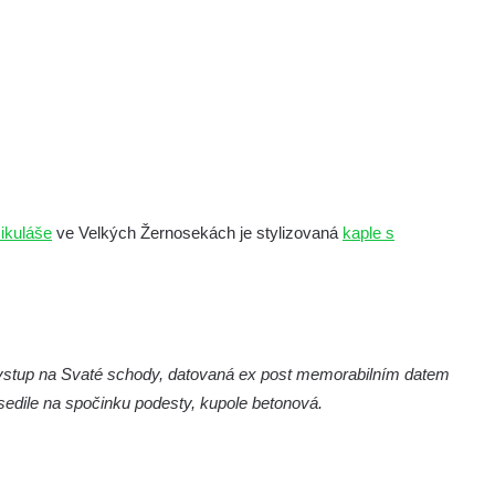
ikuláše
ve Velkých Žernosekách je stylizovaná
kaple s
 vstup na Svaté schody, datovaná ex post memorabilním datem
edile na spočinku podesty, kupole betonová.