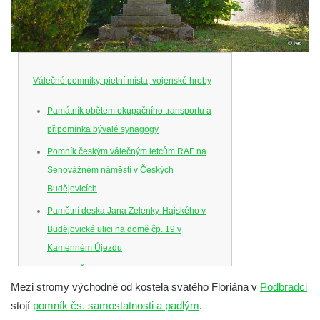
Válečné pomníky, pietní místa, vojenské hroby
Památník obětem okupačního transportu a
připomínka bývalé synagogy
Pomník českým válečným letcům RAF na
Senovážném náměstí v Českých
Budějovicích
Pamětní deska Jana Zelenky-Hajského v
Budějovické ulici na domě čp. 19 v
Kamenném Újezdu
Kenotaf Šimona Valhy na starém hřbitově v
Mezi stromy východně od kostela svatého Floriána v
Podbradci
Kamenném Újezdě
stojí
pomník čs. samostatnosti a padlým
.
Kenotaf Václava B. Hájka na starém