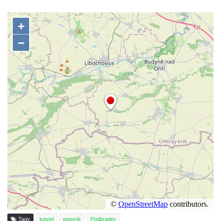
Pamětní desky obětem 1. světové války v
kapli Panny Marie Bolestné v Benešově
nad Ploučnicí
Pamětní deska Samuela Fullera na zámku
v Sokolově
Kenotaf Ericha Ullmanna na hřbitově
Šumburk nad Desnou v Tanvaldu
Hrob Pavla Patušnika na hřbitově Šumburk
nad Desnou v Tanvaldu
Hrob sovětských dětí na hřbitově Šumburk
nad Desnou v Tanvaldu
Pomník prvního a druhého odboje v
Tanvaldu
Kenotaf Josefa Staritze na hřbitově ve
Starých Křečanech
Hrob Antona Reintsche na hřbitově ve
Tagy
kostel
pomník
Podbradec