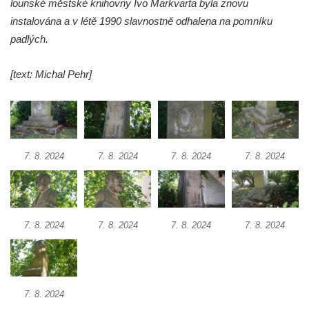
lounské městské knihovny Ivo Markvarta byla znovu
Hoře
instalována a v létě 1990 slavnostně odhalena na pomníku
Kenotaf Oskara Ringelhana na hřbitově v
padlých.
Benešově nad Ploučnicí
[text: Michal Pehr]
Kenotaf Augusta Michela na hřbitově v
Benešově nad Ploučnicí
Hrob Šumových na hřbitově v Benešově
nad Ploučnicí
Hrob Theodora Sommera na hřbitově v
7. 8. 2024
7. 8. 2024
7. 8. 2024
7. 8. 2024
Benešově nad Ploučnicí
Hrob Wendelina Janiche na hřbitově v
Benešově nad Ploučnicí
7. 8. 2024
7. 8. 2024
7. 8. 2024
7. 8. 2024
Hrob Christodoulona Panayiotise na
hřbitově v Benešově nad Ploučnicí
Hrob Franze Wünsche na hřbitově v
Benešově nad Ploučnicí
7. 8. 2024