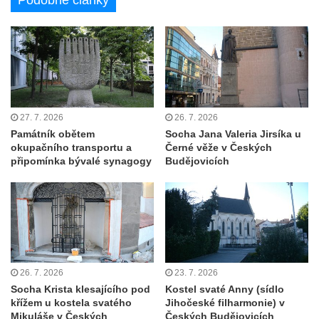
Podobné články
Chlumčanech
Hrob Josefa Bednáře na hřbitově v
Chlumčanech
Hrob Oldřicha Pokorného na hřbitově v
Chlumčanech
Hrob Antonína Krejcárka na hřbitově v
27. 7. 2026
26. 7. 2026
Chlumčanech
Památník obětem
Socha Jana Valeria Jirsíka u
okupačního transportu a
Černé věže v Českých
Hrob Josefa Fořta na hřbitově v
připomínka bývalé synagogy
Budějovicích
Chlumčanech
Hrob vojáků Rudé armády na hřbitově v
Chlumčanech
Hrob Arnošta a Václava Šůmových na
hřbitově v Chlumčanech
26. 7. 2026
23. 7. 2026
Pomník obětem 1. a 2. světové války v
Socha Krista klesajícího pod
Kostel svaté Anny (sídlo
Chlumčanech
křížem u kostela svatého
Jihočeské filharmonie) v
Mikuláše v Českých
Českých Budějovicích
Pomník obětem 1. a 2. světové války ve