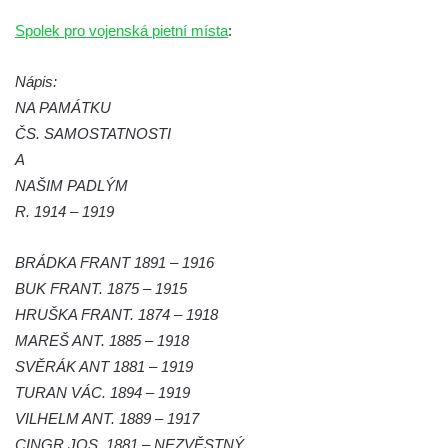
hřbitově v Kamenném Újezdě
Spolek pro vojenská pietní místa
:
Pomník obětem válek na Náměstí v
Kamenném Újezdě
Nápis:
Kenotaf Jana Mojžiše na hřbitově ve
NA PAMÁTKU
Velešíně
ČS. SAMOSTATNOSTI
A
Kenotaf Josefa Jílka na hřbitově ve
NAŠIM PADLÝM
Velešíně
R. 1914 – 1919
Hrob Jana Foitla na hřbitově ve Velešíně
Hrob Ludvíka Tůmy na hřbitově ve Velešíně
BRÁDKA FRANT 1891 – 1916
Hrob Josefa Havla na hřbitově ve Velešíně
BUK FRANT. 1875 – 1915
Pomník obětem 2. světové války na hřbitově
HRUŠKA FRANT. 1874 – 1918
u kostela svatého Václava ve Velešíně
MAREŠ ANT. 1885 – 1918
SVĚRÁK ANT 1881 – 1919
Pamětní deska 240 MILES TO FREEDOM u
TURAN VÁC. 1894 – 1919
pomníku obětem válek na náměstí J. V.
VILHELM ANT. 1889 – 1917
Kamarýta ve Velešíně
CINGR JOS. 1881 – NEZVĚSTNÝ
Pomník obětem 1. a 2. světové války na