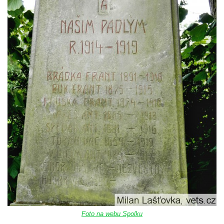
Pomník obětem válek v Mirošovicích
Hrob vojáků Rudé armády na hřbitově v
Račicích
Hrob Jiřího Dovhomilji na hřbitově v
Račicích
Hrob Antonína Medáčka na hřbitově v
Račicích
Hrob Josefa Moravce a Miroslava Moravce
na hřbitově v Dobříni
Pomník obětem válek na hřbitově v Dobříni
Pomník obětem 1. světové války v Lužici
Kenotaf Josefa Matese na hřbitově v Lužici
Pamětní deska Giuseppe Capella na
hřbitově v Lužici
Foto na webu Spolku
Kenotaf Emila Miksche na hřbitově v Lužici