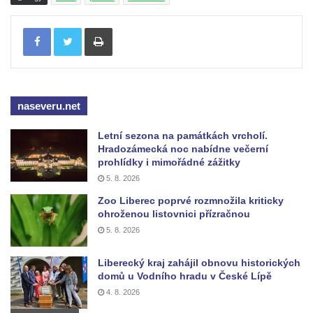
Starých Křečanech
Hrob rodiny Klingerových na hřbitově ve
Tisknout
Starých Křečanech
Pomník obětem 1. světové války v
Tyršových sadech v Jablonci nad Nisou
Pamětní desky obětem 1. světové války na
naseveru.net
kapli svaté Alžběty Durynské v Dolních
Letní sezona na památkách vrcholí.
Křečanech
Hradozámecká noc nabídne večerní
prohlídky i mimořádné zážitky
Pomník Theodora Körnera v Tyršově ulici v
5. 8. 2026
Šluknově
Zoo Liberec poprvé rozmnožila kriticky
Pomník Františka Josefa I. u křížové cesty
ohroženou listovnici přízračnou
ve Šluknově
5. 8. 2026
Pamětní deska Polské armádě na budově
MÚ v ulici 2. polské armády v Rumburku
Liberecký kraj zahájil obnovu historických
domů u Vodního hradu v České Lípě
Kenotaf Richarda Grossmanna na hřbitově
4. 8. 2026
v Dubé