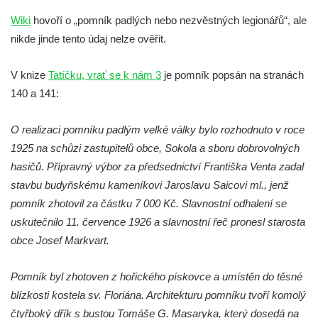
Kenotaf Antonína Krause na hřbitově v
Wiki
hovoří o „pomník padlých nebo nezvěstných legionářů“, ale
Lužici
nikde jinde tento údaj nelze ověřit.
Pomník vojákům Rudé armády na hřbitově
v Kozlech
V knize
Tatíčku, vrať se k nám 3
je pomník popsán na stranách
140 a 141:
Pamětní deska pochodu smrti v Saupsdorfu
Pomník obětem 2. světové války v parku
O realizaci pomníku padlým velké války bylo rozhodnuto v roce
Walthera von der Vogelweide v Duchcově
1925 na schůzi zastupitelů obce, Sokola a sboru dobrovolných
Památník obětem holokaustu v Lipové ulici
hasičů. Přípravný výbor za předsednictví Františka Venta zadal
v Duchcově
stavbu budyňskému kameníkovi Jaroslavu Saicovi ml., jenž
Pomník obětem válek v Jeníkově
pomník zhotovil za částku 7 000 Kč. Slavnostní odhalení se
Pamětní deska obětem 1. světové války na
uskutečnilo 11. července 1926 a slavnostní řeč pronesl starosta
kapli Panny Marie v Lahošti
obce Josef Markvart.
Pomník obětem 2. světové války v parku v
Pomník byl zhotoven z hořického pískovce a umístěn do těsné
Mikulášovicích
blízkosti kostela sv. Floriána. Architekturu pomníku tvoří komolý
Pomník obětem bombardování 8. 5. 1945 v
čtyřboký dřík s bustou Tomáše G. Masaryka, který dosedá na