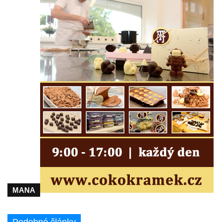
Cítolibech
Hrob Josefa Fronka na hřbitově v Cítolibech
Hrob Jana Císarika na hřbitově v Cítolibech
Hrob Jana Legáta na hřbitově v Cítolibech
Hrob Karla Trenklera na hřbitově v
Cítolibech
Pamětní deska Jaroslava Lhotského na
zámku v Cítolibech
Pomník obětem 1. a 2. světové války před
zámkem v Cítolibech
Pomník na místě hrobu ruských vojáků z
napoleonských válek u silnice z Chlumčan
do Cítolib
Hrob Antonína Švejdy na hřbitově v
MANA
Chlumčanech
Hrob Jaroslava Klicpery na hřbitově v