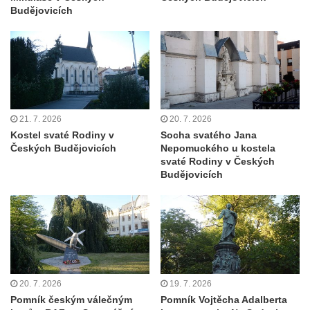
Budějovicích
Vlčím
Pomník obětem 1. a 2. světové války v
Blšanech u Loun
Hrob Františka Vozgy na hřbitově ve Veltěži
Hrob Josefa Lešáka na hřbitově ve Veltěži
21. 7. 2026
20. 7. 2026
Hrob Karla Salače na hřbitově ve Veltěži
Kostel svaté Rodiny v
Socha svatého Jana
Hrob Václava Roušara na hřbitově ve
Českých Budějovicích
Nepomuckého u kostela
Veltěži
svaté Rodiny v Českých
Budějovicích
Hrob Zdeňka Kalouše na hřbitově ve Veltěži
Hrob vojáka Rudé armády na hřbitově ve
Veltěži
Pamětní deska obětem 1. světové války u
vstupu na hřbitov ve Veltěži
Pomník obětem 1. světové války v
20. 7. 2026
19. 7. 2026
Konětopech
Pomník českým válečným
Pomník Vojtěcha Adalberta