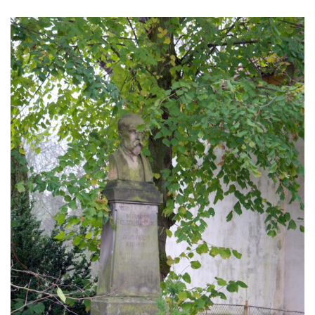
Dolním Podluží
Kenotaf Heinricha Klause na hřbitově v
Dolním Podluží
Kenotaf Josefa Stolle na hřbitově v Dolním
Podluží
Pomník obětem 1. světové války na
židovském hřbitově v Mostě
Hrob Aloise Podrábského na hřbitově v
Račicích
Pamětní deska Miroslava Švice na domě
čp. 43 v Lužci nad Vltavou
Pomník obětem 2. světové války v ulici 1.
máje v Lužci nad Vltavou
Pomník obětem válek v ulici 1. máje v Lužci
nad Vltavou
Hrob Vladislava Neumana v Hostíně u