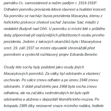
památku čs. samostatnosti a našim padlým r. 1914-1918“.
Pomník pracovního nasazení vězňů
Odhalení pomníku provázela lidová slavnost a hudební koncert.
koncentračního tábora v Tovární ulici v
Na pomníku se nachází busta prezidenta Masaryka, kterou z
Rychnově u Jablonce nad Nisou
hořického pískovce zhotovil sochař Jaroslav Saic mladší z
Kenotaf Alfreda Langa na hřbitově v Krásné
nedaleké Budyně nad Ohří. U pomníku si místní lidé v průběhu
u Pěnčína
doby připomínali při nejrůznějších příležitostech osobu prvního
Kenotaf Emila Posselta na hřbitově v
prezidenta. Jedním z takových okamžiků byla i Masarykova
Krásné u Pěnčína
smrt. 19. září 1937 se místní obyvatelé shromáždili před
Kenotaf Edmunda Andera na hřbitově v
pomníkem a vyslechli rozhlasový projev Edvarda Beneše.
Krásné u Pěnčína
Osudy této sochy byly podobné jako osudy jiných
Hřbitovní kaple rodiny Fiedler na hřbitově v
Masarykových pomníků. Za války byl odstraněn a vlastenci
Teplicích nad Metují
uschován. Po válce znovu odhalen a po únoru 1948 znovu
Kenotaf Franze Ruseho na hřbitově v
odstraněn. V době pražského jara 1968 byla socha znovu
Teplicích nad Metují
odhalena, ale na začátku sedmdesátých let bylo opět
Pomník obětem 2. světové války na hřbitově
odstraněna a uložena v depozitáři litoměřického muzea. Po
v Teplicích nad Metují
listopadu 1989 díky neúnavné snaze místního rodáka, ředitele
Hrob Waltera Hilleho na hřbitově ve Vlčí