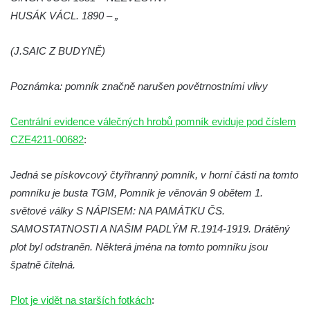
HUSÁK VÁCL. 1890 – „
náměstí J. V. Kamarýta ve Velešíně
Pomník obětem 1. a 2. světové války v
(J.SAIC Z BUDYNĚ)
Římově
Hrob Petera Korgera a Petra Štindla na
Poznámka: pomník značně narušen povětrnostními vlivy
hřbitově v Římově
Pomník obětem 1. světové války v Dolním
Centrální evidence válečných hrobů pomník eviduje pod číslem
Předoníně
CZE4211-00682
:
Pomník obětem 2. světové války v Plavu
Jedná se pískovcový čtyřhranný pomník, v horní části na tomto
Pamětní deska obětem 1. světové války v
pomníku je busta TGM, Pomník je věnován 9 obětem 1.
Plavu
světové války S NÁPISEM: NA PAMÁTKU ČS.
Kenotaf Pepiho Meisela na hřbitově v
SAMOSTATNOSTI A NAŠIM PADLÝM R.1914-1919. Drátěný
Dolním Podluží
plot byl odstraněn. Některá jména na tomto pomníku jsou
Kenotaf Leopolda Malata na hřbitově v
špatně čitelná.
Dolním Podluží
Kenotaf Antona Klause na hřbitově v
Plot je vidět na starších fotkách
: