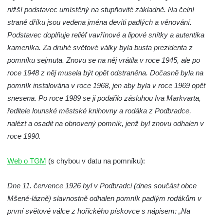
ulici U Plovárny ve Frýdlantu
nižší podstavec umístěný na stupňovité základně. Na čelní
Pamětní deska Rumburské vzpoury na
straně dříku jsou vedena jména devíti padlých a věnování.
Základní škole Tyršova v Rumburku
Podstavec doplňuje reliéf vavřínové a lipové snítky a autentika
Socha Nepokořený v parku Rumburské
kameníka. Za druhé světové války byla busta prezidenta z
vzpoury v Rumburku
pomníku sejmuta. Znovu se na něj vrátila v roce 1945, ale po
Pamětní deska obětem holokaustu u
roce 1948 z něj musela být opět odstraněna. Dočasně byla na
židovského hřbitova v Kovanicích
pomník instalována v roce 1968, jen aby byla v roce 1969 opět
snesena. Po roce 1989 se ji podařilo zásluhou Iva Markvarta,
Pamětní deska legionářům na Obecním
ředitele lounské městské knihovny a rodáka z Podbradce,
úřadě v Kovanicích
nalézt a osadit na obnovený pomník, jenž byl znovu odhalen v
Pomník obětem 1. světové války v
roce 1990.
Kovanicích
Pomník obětem válek v Kněževsi
Web o TGM
(s chybou v datu na pomníku):
Pamětní deska Rudé armádě na radnici v
Trutnově
Dne 11. července 1926 byl v Podbradci (dnes součást obce
Mšené-lázně) slavnostně odhalen pomník padlým rodákům v
Pomník obětem koncentračního tábora na
první světové válce z hořického pískovce s nápisem: „Na
hřbitově v Rychnově u Jablonce nad Nisou