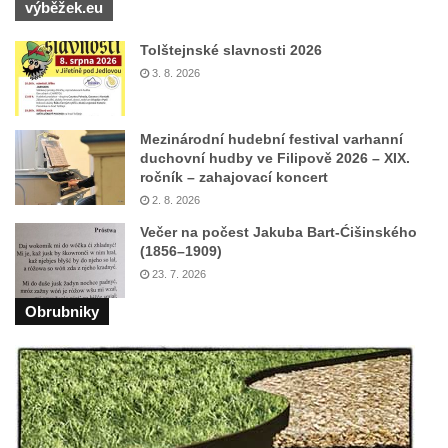
výběžek.eu
Hrob Jiřího Kasala na hřbitově v Dubé
Pomník padlým rudoarmějcům na hřbitově
Tolštejnské slavnosti 2026
v Dubé
3. 8. 2026
Pomník obětem 2. světové války v Dubé
Pomník obětem Rumburské vzpoury u
Mezinárodní hudební festival varhanní
hřbitova v Rumburku
duchovní hudby ve Filipově 2026 – XIX.
ročník – zahajovací koncert
Pomník obětem 1. světové války na hřbitově
2. 8. 2026
ve Velkém Šenově
Večer na počest Jakuba Bart-Ćišinského
Hrob Petra Záhorky na hřbitově ve Velkém
(1856–1909)
Šenově
23. 7. 2026
Hrob Rudolfa Hovorky na hřbitově ve
Obrubniky
Velkém Šenově
Hrob Ondreje Gurina na hřbitově ve Velkém
Šenově
Hrob Heinricha Hoffmanna na hřbitově ve
Velkém Šenově