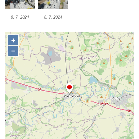
Pomník obětem 1. a 2. světové války v
Římově
8. 7. 2024
8. 7. 2024
Hrob Petera Korgera a Petra Štindla na
hřbitově v Římově
Pomník obětem 1. světové války v Dolním
Předoníně
Pomník obětem 2. světové války v Plavu
Pamětní deska obětem 1. světové války v
Plavu
Kenotaf Pepiho Meisela na hřbitově v
Dolním Podluží
Kenotaf Leopolda Malata na hřbitově v
Dolním Podluží
Kenotaf Antona Klause na hřbitově v
Dolním Podluží