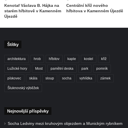
Kenotaf Václava B. Hájka na
Centrální kříž nového
Kenotaf Oskara Ringelhana na hřbitově v
starém hřbitově v Kamenném
hřbitova v Kamenném Újezdě
Benešově nad Ploučnicí
Újezdě
Kenotaf Augusta Michela na hřbitově v
Benešově nad Ploučnicí
Hrob Šumových na hřbitově v Benešově
Štítky
nad Ploučnicí
Hrob Theodora Sommera na hřbitově v
architektura
hrob
hřbitov
kaple
kostel
kříž
Benešově nad Ploučnicí
Lužické hory
Most
pamětní deska
park
pomník
Hrob Wendelina Janiche na hřbitově v
Benešově nad Ploučnicí
pískovec
skála
sloup
socha
vyhlídka
zámek
Hrob Christodoulona Panayiotise na
Šluknovský výběžek
hřbitově v Benešově nad Ploučnicí
Hrob Franze Wünsche na hřbitově v
Benešově nad Ploučnicí
Nejnovější příspěvky
Pamětní desky obětem 1. světové války v
Socha Ledviny mezi kruhovým objezdem a Munickým rybníkem
kapli Panny Marie Bolestné v Benešově