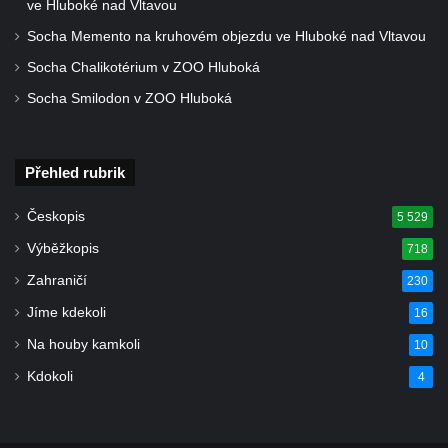
ve Hluboké nad Vltavou
nad Ploučnicí
Socha Memento na kruhovém objezdu ve Hluboké nad Vltavou
Pamětní deska Samuela Fullera na zámku
Socha Chalikotérium v ZOO Hluboká
v Sokolově
Socha Smilodon v ZOO Hluboká
Kenotaf Ericha Ullmanna na hřbitově
Šumburk nad Desnou v Tanvaldu
Hrob Pavla Patušnika na hřbitově Šumburk
Přehled rubrik
nad Desnou v Tanvaldu
Českopis
5 529
Hrob sovětských dětí na hřbitově Šumburk
Výběžkopis
718
nad Desnou v Tanvaldu
Zahraničí
Pomník prvního a druhého odboje v
230
Tanvaldu
Jíme kdekoli
16
Kenotaf Josefa Staritze na hřbitově ve
Na houby kamkoli
10
Starých Křečanech
Kdokoli
4
Hrob Antona Reintsche na hřbitově ve
Starých Křečanech