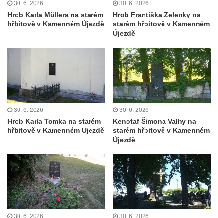
30. 6. 2026
30. 6. 2026
koncentračního tábora v Tovární ulici v
Hrob Karla Müllera na starém
Hrob Františka Zelenky na
Rychnově u Jablonce nad Nisou
hřbitově v Kamenném Újezdě
starém hřbitově v Kamenném
Kenotaf Alfreda Langa na hřbitově v Krásné
Újezdě
u Pěnčína
Kenotaf Emila Posselta na hřbitově v
Krásné u Pěnčína
Kenotaf Edmunda Andera na hřbitově v
Krásné u Pěnčína
30. 6. 2026
30. 6. 2026
Hřbitovní kaple rodiny Fiedler na hřbitově v
Hrob Karla Tomka na starém
Kenotaf Šimona Valhy na
Teplicích nad Metují
hřbitově v Kamenném Újezdě
starém hřbitově v Kamenném
Újezdě
Kenotaf Franze Ruseho na hřbitově v
Teplicích nad Metují
Pomník obětem 2. světové války na hřbitově
v Teplicích nad Metují
Hrob Waltera Hilleho na hřbitově ve Vlčí
Hoře
30. 6. 2026
30. 6. 2026