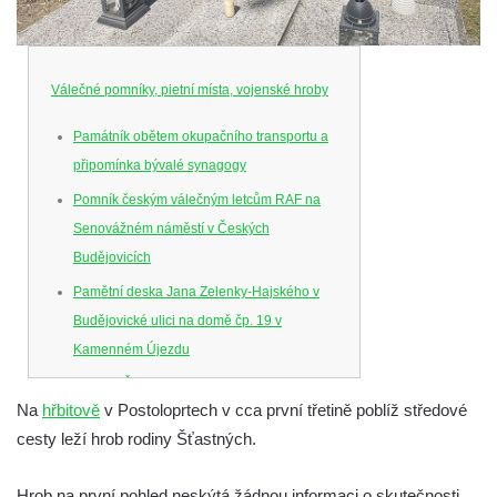
Válečné pomníky, pietní místa, vojenské hroby
Památník obětem okupačního transportu a
připomínka bývalé synagogy
Pomník českým válečným letcům RAF na
Senovážném náměstí v Českých
Budějovicích
Pamětní deska Jana Zelenky-Hajského v
Budějovické ulici na domě čp. 19 v
Kamenném Újezdu
Kenotaf Šimona Valhy na starém hřbitově v
Na
hřbitově
v Postoloprtech v cca první třetině poblíž středové
Kamenném Újezdě
cesty leží hrob rodiny Šťastných.
Kenotaf Václava B. Hájka na starém
hřbitově v Kamenném Újezdě
Hrob na první pohled neskýtá žádnou informaci o skutečnosti,