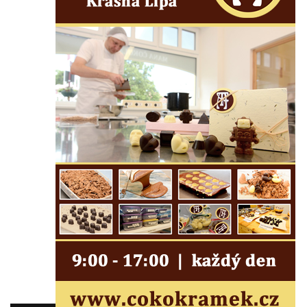
Lužici
Pomník vojákům Rudé armády na hřbitově
v Kozlech
Pamětní deska pochodu smrti v Saupsdorfu
Pomník obětem 2. světové války v parku
Walthera von der Vogelweide v Duchcově
Památník obětem holokaustu v Lipové ulici
v Duchcově
Pomník obětem válek v Jeníkově
Pamětní deska obětem 1. světové války na
kapli Panny Marie v Lahošti
Pomník obětem 2. světové války v parku v
Mikulášovicích
Pomník obětem bombardování 8. 5. 1945 v
ulici U Plovárny ve Frýdlantu