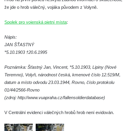
Pomník obětem válek na Náměstí v
že jde o hrob válečný, vojáka původem z Volyně.
Kamenném Újezdě
Kenotaf Jana Mojžiše na hřbitově ve
Spolek pro vojenská pietní místa
:
Velešíně
Nápis:
Kenotaf Josefa Jílka na hřbitově ve
JAN ŠŤASTNÝ
Velešíně
*5.10.1903 †20.6.1995
Hrob Jana Foitla na hřbitově ve Velešíně
Hrob Ludvíka Tůmy na hřbitově ve Velešíně
Poznámka: Šťastný Jan, Vincent, *5.10.1903, Lipiny (Nové
Hrob Josefa Havla na hřbitově ve Velešíně
Teremno), Volyň, národnost česká, kmenové číslo 12.519/M,
Pomník obětem 2. světové války na hřbitově
datum a místo odvodu 23.03.1944, Rovno, číslo protokolu
u kostela svatého Václava ve Velešíně
01/44/2566-Rovno
(zdroj: http://www.vuapraha.cz/fallensoldierdatabase)
Pamětní deska 240 MILES TO FREEDOM u
pomníku obětem válek na náměstí J. V.
V Centrální evidenci válečných hrobů hrob není evidován.
Kamarýta ve Velešíně
Pomník obětem 1. a 2. světové války na
náměstí J. V. Kamarýta ve Velešíně