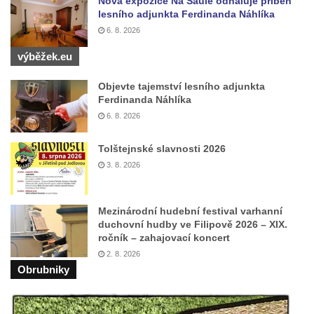
Nová expozice Na Saule odhaluje příběh
Pomník obětem válek před hřbitovem v
lesního adjunkta Ferdinanda Náhlíka
Hostíně u Vojkovic
6. 8. 2026
Kenotaf Václava Floriána na hřbitově v
výběžek.eu
Lužci nad Vltavou
Objevte tajemství lesního adjunkta
Kenotaf Miloslava Švice na hřbitově v Lužci
Ferdinanda Náhlíka
nad Vltavou
6. 8. 2026
Hrob Václava Kufnera na hřbitově v Lužci
Tolštejnské slavnosti 2026
nad Vltavou
3. 8. 2026
Pomník vojákům Rudé armády na hřbitově
v Lužci nad Vltavou
Mezinárodní hudební festival varhanní
Pomník Ladislava Sedláčka a Karla Pelce u
duchovní hudby ve Filipově 2026 – XIX.
silnice severně od Lužce nad Vltavou
ročník – zahajovací koncert
Kenotaf Alfeda Harnische na hřbitově v
2. 8. 2026
Obrubniky
Hrobčicích
Pomník obětem válek v Hrobčicích
Pomník obětem válek v Mirošovicích