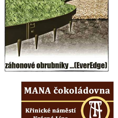
Hrob vojáků Rudé armády na hřbitově v
Račicích
Hrob Jiřího Dovhomilji na hřbitově v
Račicích
Hrob Antonína Medáčka na hřbitově v
Račicích
Hrob Josefa Moravce a Miroslava Moravce
na hřbitově v Dobříni
Pomník obětem válek na hřbitově v Dobříni
Pomník obětem 1. světové války v Lužici
Kenotaf Josefa Matese na hřbitově v Lužici
Pamětní deska Giuseppe Capella na
hřbitově v Lužici
Kenotaf Emila Miksche na hřbitově v Lužici
Kenotaf Antonína Krause na hřbitově v