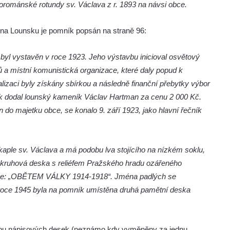
ománské rotundy sv. Václava z r. 1893 na návsi obce.
na Lounsku je pomník popsán na straně 96:
byl vystavěn v roce 1923. Jeho výstavbu inicioval osvětový
ů a místní komunistická organizace, které daly popud k
lizaci byly získány sbírkou a následně finanční přebytky výbor
 dodal lounský kameník Václav Hartman za cenu 2 000 Kč.
do majetku obce, se konalo 9. září 1923, jako hlavní řečník
aple sv. Václava a má podobu lva stojícího na nízkém soklu,
í kruhová deska s reliéfem Pražského hradu ozářeného
kace: „OBĚTEM VÁLKY 1914-1918“. Jména padlých se
 roce 1945 byla na pomník umístěna druhá pamětní deska
bu nápisových desek (neznámo kdy vyměněny za jednu