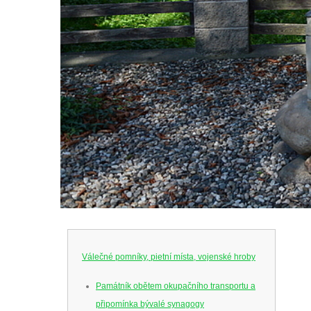
Válečné pomníky, pietní místa, vojenské hroby
Památník obětem okupačního transportu a
připomínka bývalé synagogy