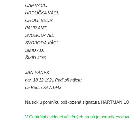
ČÁP VÁCL.
Hrob Jana Foitla na hřbitově ve Velešíně
HRDLIČKA VÁCL.
Hrob Ludvíka Tůmy na hřbitově ve Velešíně
CHOLL BEDŘ.
Hrob Josefa Havla na hřbitově ve Velešíně
PAUR ANT.
Pomník obětem 2. světové války na hřbitově
SVOBODA AD.
u kostela svatého Václava ve Velešíně
SVOBODA VÁCL.
ŠMÍD AD.
Pamětní deska 240 MILES TO FREEDOM u
ŠMÍD JOS.
pomníku obětem válek na náměstí J. V.
Kamarýta ve Velešíně
JAN PÁNEK
Pomník obětem 1. a 2. světové války na
nar. 18.12.1921 Padl při náletu
náměstí J. V. Kamarýta ve Velešíně
na Berlín 29.7.1943
Pomník obětem 1. a 2. světové války v
Římově
Na soklu pomníku poškozená signatura HARTMAN L
Hrob Petera Korgera a Petra Štindla na
hřbitově v Římově
V Centrální evidenci válečných hrobů je pomník evid
Pomník obětem 1. světové války v Dolním