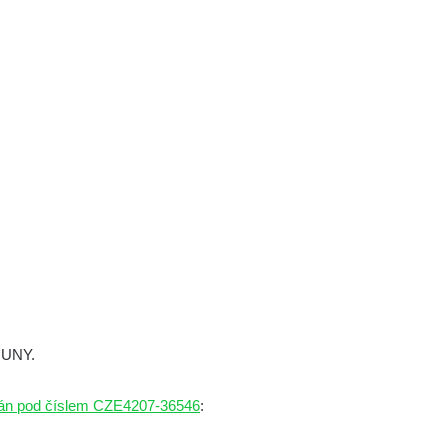
OUNY.
ován pod číslem CZE4207-36546
: