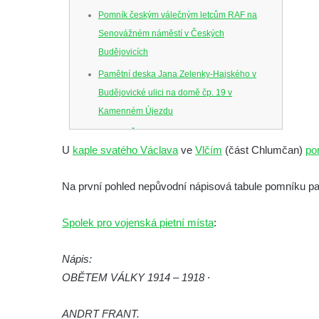
Pomník českým válečným letcům RAF na
Senovážném náměstí v Českých
Budějovicích
Pamětní deska Jana Zelenky-Hajského v
Budějovické ulici na domě čp. 19 v
Kamenném Újezdu
Kenotaf Šimona Valhy na starém hřbitově v
U
kaple svatého Václava
ve
Vlčím
(část Chlumčan)
po
Kamenném Újezdě
Kenotaf Václava B. Hájka na starém
Na první pohled nepůvodní nápisová tabule pomníku pa
hřbitově v Kamenném Újezdě
Pomník obětem válek na Náměstí v
Spolek pro vojenská pietní místa
:
Kamenném Újezdě
Kenotaf Jana Mojžiše na hřbitově ve
Nápis:
Velešíně
OBĚTEM VÁLKY 1914 – 1918 ∙
Kenotaf Josefa Jílka na hřbitově ve
ANDRT FRANT.
Velešíně