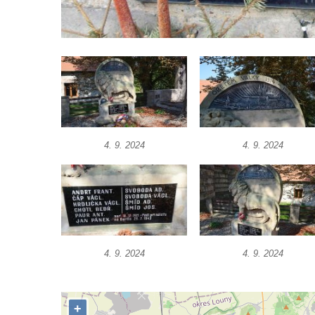
Hrob Václava Kufnera na hřbitově v Lužci
nad Vltavou
Pomník vojákům Rudé armády na hřbitově
v Lužci nad Vltavou
Pomník Ladislava Sedláčka a Karla Pelce u
silnice severně od Lužce nad Vltavou
Kenotaf Alfeda Harnische na hřbitově v
4. 9. 2024
4. 9. 2024
Hrobčicích
Pomník obětem válek v Hrobčicích
Pomník obětem válek v Mirošovicích
Hrob vojáků Rudé armády na hřbitově v
Račicích
4. 9. 2024
4. 9. 2024
Hrob Jiřího Dovhomilji na hřbitově v
Račicích
Hrob Antonína Medáčka na hřbitově v