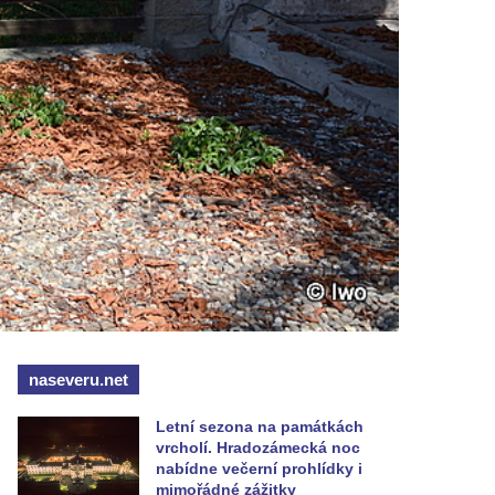
naseveru.net
Letní sezona na památkách
vrcholí. Hradozámecká noc
nabídne večerní prohlídky i
mimořádné zážitky