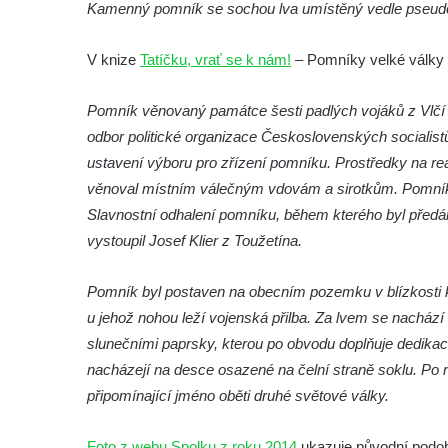
Předoníně
Kamenný pomník se sochou lva umístěný vedle pseudor
Pomník obětem 2. světové války v Plavu
V knize
Tatíčku, vrať se k nám!
– Pomníky velké války 
Pamětní deska obětem 1. světové války v
Plavu
Pomník věnovaný památce šesti padlých vojáků z Vlčí 
Kenotaf Pepiho Meisela na hřbitově v
odbor politické organizace Československých socialist
Dolním Podluží
ustavení výboru pro zřízení pomníku. Prostředky na rea
Kenotaf Leopolda Malata na hřbitově v
věnoval místním válečným vdovám a sirotkům. Pomník
Dolním Podluží
Slavnostní odhalení pomníku, během kterého byl předán 
vystoupil Josef Klier z Toužetína.
Kenotaf Antona Klause na hřbitově v
Dolním Podluží
Pomník byl postaven na obecním pozemku v blízkosti k
Kenotaf Heinricha Klause na hřbitově v
u jehož nohou leží vojenská přilba. Za lvem se nacház
Dolním Podluží
slunečními paprsky, kterou po obvodu doplňuje dedi
Kenotaf Josefa Stolle na hřbitově v Dolním
nacházejí na desce osazené na čelní straně soklu. Po
Podluží
připomínající jméno oběti druhé světové války.
Pomník obětem 1. světové války na
židovském hřbitově v Mostě
Foto z webu Spolku z roku 2014
ukazuje původní podo