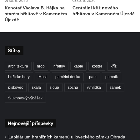
30. 6. 2026
30. 6. 2026
Hoře
Kenotaf Václava B. Hájka na
Centrální kříž nového
starém hřbitově v Kamenném
hřbitova v Kamenném Újezdě
Kenotaf Oskara Ringelhana na hřbitově v
Újezdě
Benešově nad Ploučnicí
Kenotaf Augusta Michela na hřbitově v
Benešově nad Ploučnicí
Štítky
Hrob Šumových na hřbitově v Benešově
nad Ploučnicí
architektura
hrob
hřbitov
kaple
kostel
kříž
Hrob Theodora Sommera na hřbitově v
Lužické hory
Most
pamětní deska
park
pomník
Benešově nad Ploučnicí
pískovec
skála
sloup
socha
vyhlídka
zámek
Hrob Wendelina Janiche na hřbitově v
Benešově nad Ploučnicí
Šluknovský výběžek
Hrob Christodoulona Panayiotise na
hřbitově v Benešově nad Ploučnicí
Nejnovější příspěvky
Hrob Franze Wünsche na hřbitově v
Benešově nad Ploučnicí
Lapidárium hraničních kamenů u loveckého zámku Ohrada