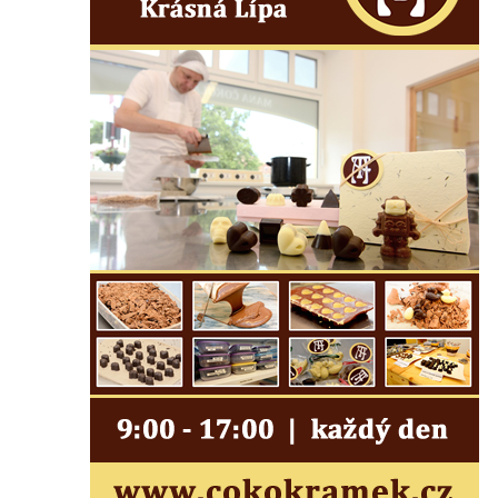
Kenotaf Antonína Krause na hřbitově v
Lužici
Pomník vojákům Rudé armády na hřbitově
v Kozlech
Pamětní deska pochodu smrti v Saupsdorfu
Pomník obětem 2. světové války v parku
Walthera von der Vogelweide v Duchcově
Památník obětem holokaustu v Lipové ulici
v Duchcově
Pomník obětem válek v Jeníkově
Pamětní deska obětem 1. světové války na
kapli Panny Marie v Lahošti
Pomník obětem 2. světové války v parku v
Mikulášovicích
Pomník obětem bombardování 8. 5. 1945 v