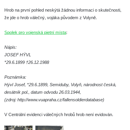
hřbitově v Kamenném Újezdě
Hrob na první pohled neskýtá žádnou informaci o skutečnosti,
Pomník obětem válek na Náměstí v
že jde o hrob válečný, vojáka původem z Volyně.
Kamenném Újezdě
Kenotaf Jana Mojžiše na hřbitově ve
Spolek pro vojenská pietní místa
:
Velešíně
Nápis:
Kenotaf Josefa Jílka na hřbitově ve
JOSEF HÝVL
Velešíně
*29.6.1899 †26.12.1988
Hrob Jana Foitla na hřbitově ve Velešíně
Hrob Ludvíka Tůmy na hřbitově ve Velešíně
Poznámka:
Hrob Josefa Havla na hřbitově ve Velešíně
Hývl Josef, *29.6.1899, Semiduby, Volyň, národnost česká,
Pomník obětem 2. světové války na hřbitově
desátník pol., datum odvodu 26.03.1944,
u kostela svatého Václava ve Velešíně
(zdroj: http://www.vuapraha.cz/fallensoldierdatabase)
Pamětní deska 240 MILES TO FREEDOM u
V Centrální evidenci válečných hrobů hrob není evidován.
pomníku obětem válek na náměstí J. V.
Kamarýta ve Velešíně