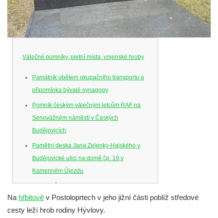
Válečné pomníky, pietní místa, vojenské hroby
Památník obětem okupačního transportu a
připomínka bývalé synagogy
Pomník českým válečným letcům RAF na
Senovážném náměstí v Českých
Budějovicích
Pamětní deska Jana Zelenky-Hajského v
Budějovické ulici na domě čp. 19 v
Kamenném Újezdu
Kenotaf Šimona Valhy na starém hřbitově v
Na
hřbitově
v Postoloprtech v jeho jižní části poblíž středové
Kamenném Újezdě
cesty leží hrob rodiny Hývlovy.
Kenotaf Václava B. Hájka na starém