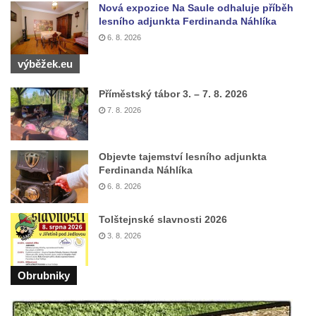
Nová expozice Na Saule odhaluje příběh
Vojkovic
lesního adjunkta Ferdinanda Náhlíka
Pomník obětem válek před hřbitovem v
6. 8. 2026
Hostíně u Vojkovic
výběžek.eu
Kenotaf Václava Floriána na hřbitově v
Příměstský tábor 3. – 7. 8. 2026
Lužci nad Vltavou
7. 8. 2026
Kenotaf Miloslava Švice na hřbitově v Lužci
nad Vltavou
Objevte tajemství lesního adjunkta
Hrob Václava Kufnera na hřbitově v Lužci
Ferdinanda Náhlíka
nad Vltavou
6. 8. 2026
Pomník vojákům Rudé armády na hřbitově
v Lužci nad Vltavou
Tolštejnské slavnosti 2026
3. 8. 2026
Pomník Ladislava Sedláčka a Karla Pelce u
silnice severně od Lužce nad Vltavou
Obrubniky
Kenotaf Alfeda Harnische na hřbitově v
Hrobčicích