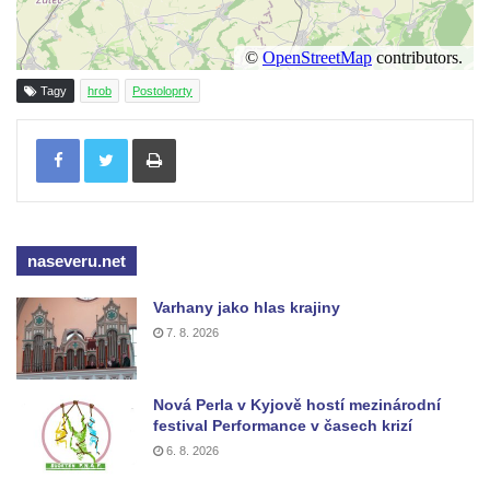
Dolním Podluží
Kenotaf Heinricha Klause na hřbitově v
Dolním Podluží
Tagy
hrob
Postoloprty
Kenotaf Josefa Stolle na hřbitově v Dolním
Tisknout
Podluží
Pomník obětem 1. světové války na
židovském hřbitově v Mostě
Hrob Aloise Podrábského na hřbitově v
naseveru.net
Račicích
Pamětní deska Miroslava Švice na domě
Varhany jako hlas krajiny
čp. 43 v Lužci nad Vltavou
7. 8. 2026
Pomník obětem 2. světové války v ulici 1.
máje v Lužci nad Vltavou
Nová Perla v Kyjově hostí mezinárodní
Pomník obětem válek v ulici 1. máje v Lužci
festival Performance v časech krizí
nad Vltavou
6. 8. 2026
Hrob Vladislava Neumana v Hostíně u