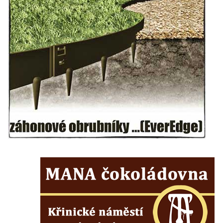
Pomník obětem válek v Hrobčicích
Pomník obětem válek v Mirošovicích
Hrob vojáků Rudé armády na hřbitově v
Račicích
Hrob Jiřího Dovhomilji na hřbitově v
Račicích
Hrob Antonína Medáčka na hřbitově v
Račicích
Hrob Josefa Moravce a Miroslava Moravce
na hřbitově v Dobříni
Pomník obětem válek na hřbitově v Dobříni
Pomník obětem 1. světové války v Lužici
Kenotaf Josefa Matese na hřbitově v Lužici
Pamětní deska Giuseppe Capella na
hřbitově v Lužici
Kenotaf Emila Miksche na hřbitově v Lužici