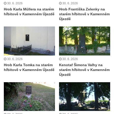
30. 6. 2026
30. 6. 2026
Pomník pracovního nasazení vězňů
Hrob Karla Müllera na starém
Hrob Františka Zelenky na
koncentračního tábora v Tovární ulici v
hřbitově v Kamenném Újezdě
starém hřbitově v Kamenném
Rychnově u Jablonce nad Nisou
Újezdě
Kenotaf Alfreda Langa na hřbitově v Krásné
u Pěnčína
Kenotaf Emila Posselta na hřbitově v
Krásné u Pěnčína
Kenotaf Edmunda Andera na hřbitově v
30. 6. 2026
30. 6. 2026
Krásné u Pěnčína
Hrob Karla Tomka na starém
Kenotaf Šimona Valhy na
hřbitově v Kamenném Újezdě
starém hřbitově v Kamenném
Hřbitovní kaple rodiny Fiedler na hřbitově v
Újezdě
Teplicích nad Metují
Kenotaf Franze Ruseho na hřbitově v
Teplicích nad Metují
Pomník obětem 2. světové války na hřbitově
v Teplicích nad Metují
Hrob Waltera Hilleho na hřbitově ve Vlčí