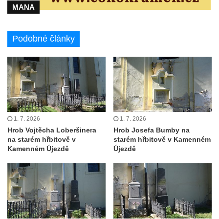
ulici U Plovárny ve Frýdlantu
MANA
Pamětní deska Rumburské vzpoury na
Základní škole Tyršova v Rumburku
Podobné články
Socha Nepokořený v parku Rumburské
vzpoury v Rumburku
Pamětní deska obětem holokaustu u
židovského hřbitova v Kovanicích
Pamětní deska legionářům na Obecním
úřadě v Kovanicích
1. 7. 2026
1. 7. 2026
Hrob Vojtěcha Loberšinera
Hrob Josefa Bumby na
Pomník obětem 1. světové války v
na starém hřbitově v
starém hřbitově v Kamenném
Kovanicích
Kamenném Újezdě
Újezdě
Pomník obětem válek v Kněževsi
Pamětní deska Rudé armádě na radnici v
Trutnově
Pomník obětem koncentračního tábora na
hřbitově v Rychnově u Jablonce nad Nisou