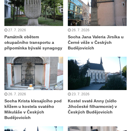
Pomník pracovního nasazení vězňů
koncentračního tábora v Tovární ulici v
Rychnově u Jablonce nad Nisou
27. 7. 2026
26. 7. 2026
Kenotaf Alfreda Langa na hřbitově v Krásné
Památník obětem
Socha Jana Valeria Jirsíka u
u Pěnčína
okupačního transportu a
Černé věže v Českých
Kenotaf Emila Posselta na hřbitově v
připomínka bývalé synagogy
Budějovicích
Krásné u Pěnčína
Kenotaf Edmunda Andera na hřbitově v
Krásné u Pěnčína
Hřbitovní kaple rodiny Fiedler na hřbitově v
Teplicích nad Metují
26. 7. 2026
23. 7. 2026
Kenotaf Franze Ruseho na hřbitově v
Socha Krista klesajícího pod
Kostel svaté Anny (sídlo
Teplicích nad Metují
křížem u kostela svatého
Jihočeské filharmonie) v
Mikuláše v Českých
Českých Budějovicích
Pomník obětem 2. světové války na hřbitově
Budějovicích
v Teplicích nad Metují
Hrob Waltera Hilleho na hřbitově ve Vlčí