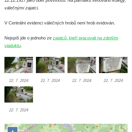
12.12.1917 jako oběť povinnosti. Na památku věnováno kolegy,
Pomník obětem 1. a 2. světové války na
válečnými zajatci.
náměstí J. V. Kamarýta ve Velešíně
Pomník obětem 1. a 2. světové války v
V Centrální evidenci válečných hrobů není hrob evidován.
Římově
Hrob Petera Korgera a Petra Štindla na
Nejspíš jde o jednoho ze
zajatců, kteří pracovali na zdejším
hřbitově v Římově
viaduktu
.
Pomník obětem 1. světové války v Dolním
Předoníně
Pomník obětem 2. světové války v Plavu
Pamětní deska obětem 1. světové války v
22. 7. 2024
22. 7. 2024
22. 7. 2024
22. 7. 2024
Plavu
Kenotaf Pepiho Meisela na hřbitově v
Dolním Podluží
22. 7. 2024
Kenotaf Leopolda Malata na hřbitově v
Dolním Podluží
Kenotaf Antona Klause na hřbitově v