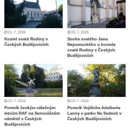
Hoře
Kenotaf Oskara Ringelhana na hřbitově v
Benešově nad Ploučnicí
21. 7. 2026
20. 7. 2026
Kenotaf Augusta Michela na hřbitově v
Kostel svaté Rodiny v
Socha svatého Jana
Benešově nad Ploučnicí
Českých Budějovicích
Nepomuckého u kostela
Hrob Šumových na hřbitově v Benešově
svaté Rodiny v Českých
Budějovicích
nad Ploučnicí
Hrob Theodora Sommera na hřbitově v
Benešově nad Ploučnicí
Hrob Wendelina Janiche na hřbitově v
Benešově nad Ploučnicí
Hrob Christodoulona Panayiotise na
20. 7. 2026
19. 7. 2026
hřbitově v Benešově nad Ploučnicí
Pomník českým válečným
Pomník Vojtěcha Adalberta
letcům RAF na Senovážném
Lanny v parku Na Sadech v
Hrob Franze Wünsche na hřbitově v
náměstí v Českých
Českých Budějovicích
Benešově nad Ploučnicí
Budějovicích