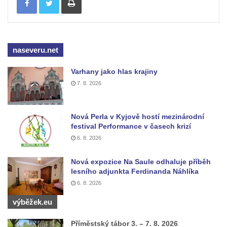
Vojkovic
Pomník obětem válek před hřbitovem v
Hostíně u Vojkovic
naseveru.net
Kenotaf Václava Floriána na hřbitově v
Lužci nad Vltavou
Varhany jako hlas krajiny
7. 8. 2026
Kenotaf Miloslava Švice na hřbitově v Lužci
nad Vltavou
Hrob Václava Kufnera na hřbitově v Lužci
Nová Perla v Kyjově hostí mezinárodní
festival Performance v časech krizí
nad Vltavou
6. 8. 2026
Pomník vojákům Rudé armády na hřbitově
v Lužci nad Vltavou
Nová expozice Na Saule odhaluje příběh
Pomník Ladislava Sedláčka a Karla Pelce u
lesního adjunkta Ferdinanda Náhlíka
6. 8. 2026
silnice severně od Lužce nad Vltavou
Kenotaf Alfeda Harnische na hřbitově v
výběžek.eu
Hrobčicích
Příměstský tábor 3. – 7. 8. 2026