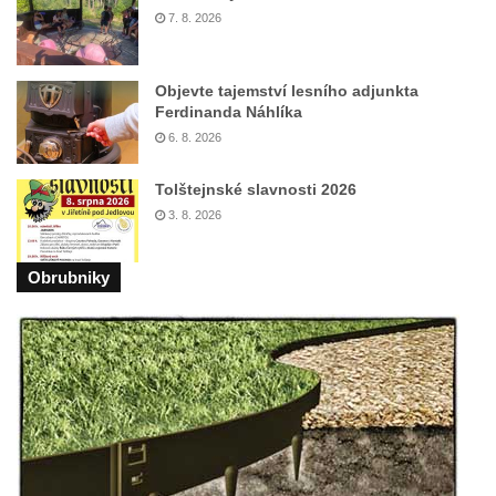
Pomník obětem válek v Hrobčicích
7. 8. 2026
Pomník obětem válek v Mirošovicích
Hrob vojáků Rudé armády na hřbitově v
Objevte tajemství lesního adjunkta
Račicích
Ferdinanda Náhlíka
Hrob Jiřího Dovhomilji na hřbitově v
6. 8. 2026
Račicích
Tolštejnské slavnosti 2026
Hrob Antonína Medáčka na hřbitově v
3. 8. 2026
Račicích
Hrob Josefa Moravce a Miroslava Moravce
Obrubniky
na hřbitově v Dobříni
Pomník obětem válek na hřbitově v Dobříni
Pomník obětem 1. světové války v Lužici
Kenotaf Josefa Matese na hřbitově v Lužici
Pamětní deska Giuseppe Capella na
hřbitově v Lužici
Kenotaf Emila Miksche na hřbitově v Lužici