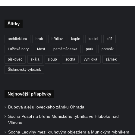
Pamětní desky obětem 1. světové války v
kapli Panny Marie Bolestné v Benešově
nad Ploučnicí
Štítky
Pamětní deska Samuela Fullera na zámku
v Sokolově
architektura
hrob
hřbitov
kaple
kostel
kříž
Kenotaf Ericha Ullmanna na hřbitově
Lužické hory
Most
pamětní deska
park
pomník
Šumburk nad Desnou v Tanvaldu
pískovec
skála
sloup
socha
vyhlídka
zámek
Hrob Pavla Patušnika na hřbitově Šumburk
nad Desnou v Tanvaldu
Šluknovský výběžek
Hrob sovětských dětí na hřbitově Šumburk
nad Desnou v Tanvaldu
Nejnovější příspěvky
Pomník prvního a druhého odboje v
Tanvaldu
Dubová alej u loveckého zámku Ohrada
Kenotaf Josefa Staritze na hřbitově ve
Socha Posel na břehu Munického rybníka ve Hluboké nad
Starých Křečanech
Vltavou
Hrob Antona Reintsche na hřbitově ve
Socha Ledviny mezi kruhovým objezdem a Munickým rybníkem