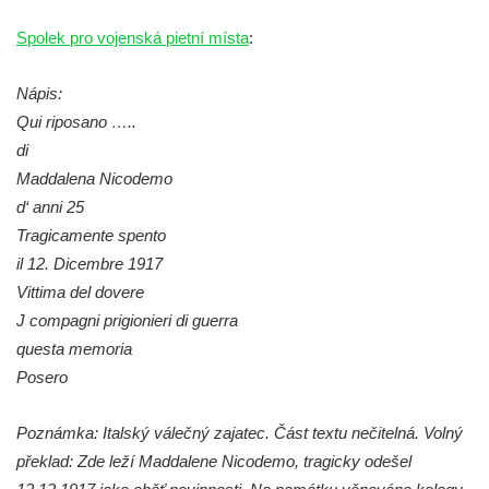
hřbitově v Kamenném Újezdě
Spolek pro vojenská pietní místa
:
Pomník obětem válek na Náměstí v
Kamenném Újezdě
Nápis:
Kenotaf Jana Mojžiše na hřbitově ve
Qui riposano …..
Velešíně
di
Maddalena Nicodemo
Kenotaf Josefa Jílka na hřbitově ve
d‘ anni 25
Velešíně
Tragicamente spento
Hrob Jana Foitla na hřbitově ve Velešíně
il 12. Dicembre 1917
Hrob Ludvíka Tůmy na hřbitově ve Velešíně
Vittima del dovere
Hrob Josefa Havla na hřbitově ve Velešíně
J compagni prigionieri di guerra
Pomník obětem 2. světové války na hřbitově
questa memoria
u kostela svatého Václava ve Velešíně
Posero
Pamětní deska 240 MILES TO FREEDOM u
Poznámka: Italský válečný zajatec. Část textu nečitelná. Volný
pomníku obětem válek na náměstí J. V.
překlad: Zde leží Maddalene Nicodemo, tragicky odešel
Kamarýta ve Velešíně