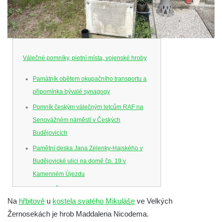
Válečné pomníky, pietní místa, vojenské hroby
Památník obětem okupačního transportu a
připomínka bývalé synagogy
Pomník českým válečným letcům RAF na
Senovážném náměstí v Českých
Budějovicích
Pamětní deska Jana Zelenky-Hajského v
Budějovické ulici na domě čp. 19 v
Kamenném Újezdu
Kenotaf Šimona Valhy na starém hřbitově v
Na
hřbitově
u
kostela svatého Mikuláše
ve Velkých
Kamenném Újezdě
Žernosekách je hrob Maddalena Nicodema.
Kenotaf Václava B. Hájka na starém