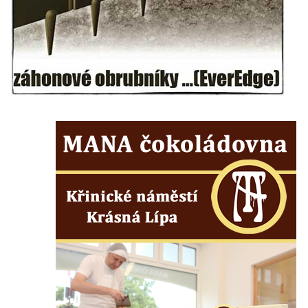
Kenotaf Antonína Krause na hřbitově v
Lužici
Pomník vojákům Rudé armády na hřbitově
v Kozlech
Pamětní deska pochodu smrti v Saupsdorfu
Pomník obětem 2. světové války v parku
Walthera von der Vogelweide v Duchcově
Památník obětem holokaustu v Lipové ulici
v Duchcově
Pomník obětem válek v Jeníkově
Pamětní deska obětem 1. světové války na
kapli Panny Marie v Lahošti
Pomník obětem 2. světové války v parku v
Mikulášovicích
Pomník obětem bombardování 8. 5. 1945 v