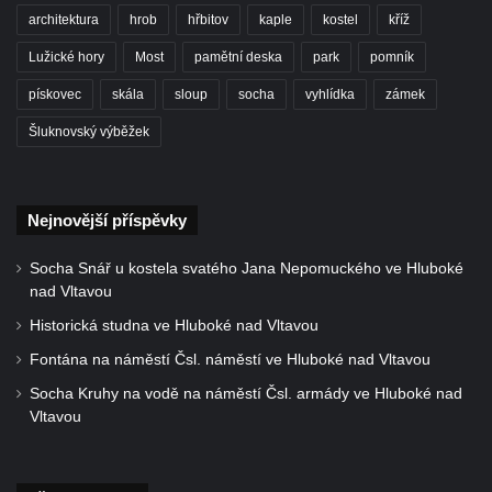
architektura
hrob
hřbitov
kaple
kostel
kříž
hřbitově v Benešově nad Ploučnicí
Hrob Franze Wünsche na hřbitově v
Lužické hory
Most
pamětní deska
park
pomník
Benešově nad Ploučnicí
pískovec
skála
sloup
socha
vyhlídka
zámek
Pamětní desky obětem 1. světové války v
Šluknovský výběžek
kapli Panny Marie Bolestné v Benešově
nad Ploučnicí
Pamětní deska Samuela Fullera na zámku
Nejnovější příspěvky
v Sokolově
Socha Snář u kostela svatého Jana Nepomuckého ve Hluboké
Kenotaf Ericha Ullmanna na hřbitově
nad Vltavou
Šumburk nad Desnou v Tanvaldu
Historická studna ve Hluboké nad Vltavou
Hrob Pavla Patušnika na hřbitově Šumburk
Fontána na náměstí Čsl. náměstí ve Hluboké nad Vltavou
nad Desnou v Tanvaldu
Socha Kruhy na vodě na náměstí Čsl. armády ve Hluboké nad
Hrob sovětských dětí na hřbitově Šumburk
Vltavou
nad Desnou v Tanvaldu
Pomník prvního a druhého odboje v
Tanvaldu