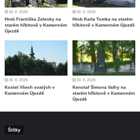
Teplicích nad Metují
30. 6. 2026
30. 6. 2026
Pomník obětem 2. světové války na hřbitově
Hrob Františka Zelenky na
Hrob Karla Tomka na starém
v Teplicích nad Metují
starém hřbitově v Kamenném
hřbitově v Kamenném Újezdě
Újezdě
Hrob Waltera Hilleho na hřbitově ve Vlčí
Hoře
Kenotaf Oskara Ringelhana na hřbitově v
Benešově nad Ploučnicí
Kenotaf Augusta Michela na hřbitově v
Benešově nad Ploučnicí
30. 6. 2026
30. 6. 2026
Hrob Šumových na hřbitově v Benešově
Kostel Všech svatých v
Kenotaf Šimona Valhy na
Kamenném Újezdě
starém hřbitově v Kamenném
nad Ploučnicí
Újezdě
Hrob Theodora Sommera na hřbitově v
Benešově nad Ploučnicí
Hrob Wendelina Janiche na hřbitově v
Benešově nad Ploučnicí
Štítky
Hrob Christodoulona Panayiotise na