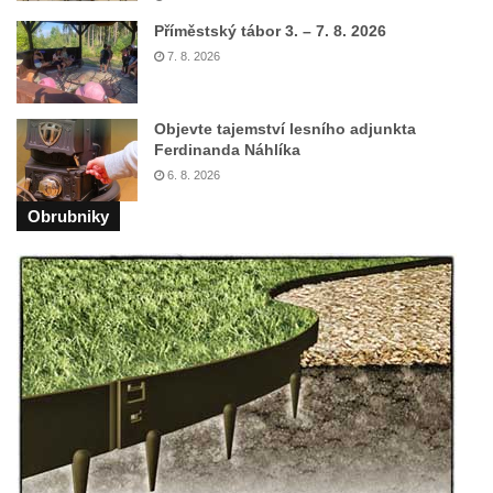
silnice severně od Lužce nad Vltavou
Příměstský tábor 3. – 7. 8. 2026
Kenotaf Alfeda Harnische na hřbitově v
7. 8. 2026
Hrobčicích
Pomník obětem válek v Hrobčicích
Objevte tajemství lesního adjunkta
Ferdinanda Náhlíka
Pomník obětem válek v Mirošovicích
6. 8. 2026
Hrob vojáků Rudé armády na hřbitově v
Račicích
Obrubniky
Hrob Jiřího Dovhomilji na hřbitově v
Račicích
Hrob Antonína Medáčka na hřbitově v
Račicích
Hrob Josefa Moravce a Miroslava Moravce
na hřbitově v Dobříni
Pomník obětem válek na hřbitově v Dobříni
Pomník obětem 1. světové války v Lužici