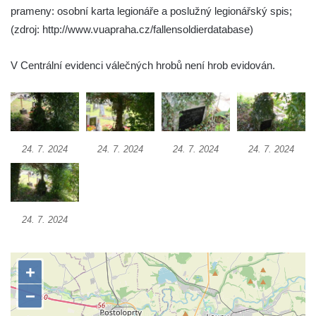
prameny: osobní karta legionáře a poslužný legionářský spis;
Pamětní deska 240 MILES TO FREEDOM u
(zdroj: http://www.vuapraha.cz/fallensoldierdatabase)
pomníku obětem válek na náměstí J. V.
Kamarýta ve Velešíně
V Centrální evidenci válečných hrobů není hrob evidován.
Pomník obětem 1. a 2. světové války na
náměstí J. V. Kamarýta ve Velešíně
Pomník obětem 1. a 2. světové války v
Římově
24. 7. 2024
24. 7. 2024
24. 7. 2024
24. 7. 2024
Hrob Petera Korgera a Petra Štindla na
hřbitově v Římově
Pomník obětem 1. světové války v Dolním
Předoníně
24. 7. 2024
Pomník obětem 2. světové války v Plavu
Pamětní deska obětem 1. světové války v
Plavu
Kenotaf Pepiho Meisela na hřbitově v