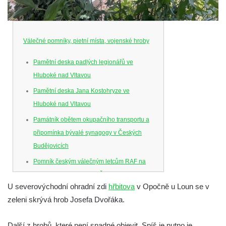
Válečné pomníky, pietní místa, vojenské hroby
Pamětní deska padlých legionářů ve
Hluboké nad Vltavou
Pamětní deska Jana Kostohryze ve
Hluboké nad Vltavou
Památník obětem okupačního transportu a
připomínka bývalé synagogy v Českých
Budějovicích
Pomník českým válečným letcům RAF na
Senovážném náměstí v Českých
U severovýchodní ohradní zdi
hřbitova
v Opočně u Loun se v
Budějovicích
zeleni skrývá hrob Josefa Dvořáka.
Pamětní deska Jana Zelenky-Hajského v
Budějovické ulici na domě čp. 19 v
Další z hrobů, které není snadné objevit. Spíš je nutno je