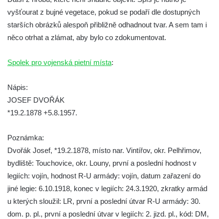
Kamenném Újezdu
vyšťourat z bujné vegetace, pokud se podaří dle dostupných
Kenotaf Šimona Valhy na starém hřbitově v
starších obrázků alespoň přibližně odhadnout tvar. A sem tam i
Kamenném Újezdě
něco otrhat a zlámat, aby bylo co zdokumentovat.
Kenotaf Václava B. Hájka na starém
hřbitově v Kamenném Újezdě
Spolek pro vojenská pietní místa
:
Pomník obětem válek na Náměstí v
Nápis:
Kamenném Újezdě
JOSEF DVOŘÁK
Kenotaf Jana Mojžiše na hřbitově ve
*19.2.1878 +5.8.1957.
Velešíně
Kenotaf Josefa Jílka na hřbitově ve
Poznámka:
Velešíně
Dvořák Josef, *19.2.1878, místo nar. Vintířov, okr. Pelhřimov,
Hrob Jana Foitla na hřbitově ve Velešíně
bydliště: Touchovice, okr. Louny, první a poslední hodnost v
Hrob Ludvíka Tůmy na hřbitově ve Velešíně
legiích: vojín, hodnost R-U armády: vojín, datum zařazení do
jiné legie: 6.10.1918, konec v legiích: 24.3.1920, zkratky armád
Hrob Josefa Havla na hřbitově ve Velešíně
u kterých sloužil: LR, první a poslední útvar R-U armády: 30.
Pomník obětem 2. světové války na hřbitově
dom. p. pl., první a poslední útvar v legiích: 2. jizd. pl., kód: DM,
u kostela svatého Václava ve Velešíně