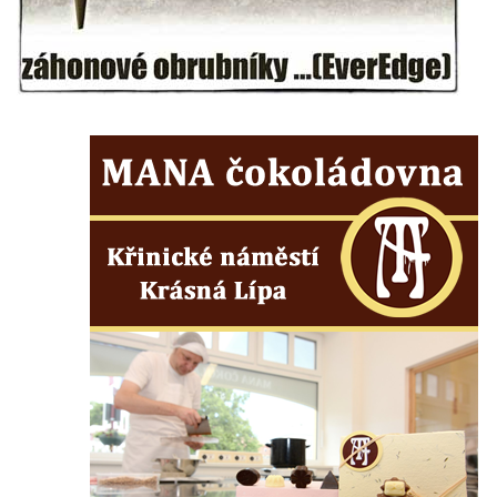
Kenotaf Josefa Matese na hřbitově v Lužici
Pamětní deska Giuseppe Capella na
hřbitově v Lužici
Kenotaf Emila Miksche na hřbitově v Lužici
Kenotaf Antonína Krause na hřbitově v
Lužici
Pomník vojákům Rudé armády na hřbitově
v Kozlech
Pamětní deska pochodu smrti v Saupsdorfu
Pomník obětem 2. světové války v parku
Walthera von der Vogelweide v Duchcově
Památník obětem holokaustu v Lipové ulici
v Duchcově
Pomník obětem válek v Jeníkově
Pamětní deska obětem 1. světové války na
kapli Panny Marie v Lahošti