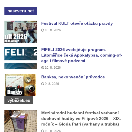
máje v Lužci nad Vltavou
naseveru.net
Pomník obětem válek v ulici 1. máje v Lužci
nad Vltavou
Festival KULT otevře otázku pravdy
Hrob Vladislava Neumana v Hostíně u
10. 8. 2026
Vojkovic
Pomník obětem válek před hřbitovem v
FIFELI 2026 zveřejňuje program.
Hostíně u Vojkovic
Litoměřice čeká Apokalypsa, coming-of-
age i filmové podzemí
Kenotaf Václava Floriána na hřbitově v
10. 8. 2026
Lužci nad Vltavou
Banksy, nekonvenční průvodce
Kenotaf Miloslava Švice na hřbitově v Lužci
9. 8. 2026
nad Vltavou
Hrob Václava Kufnera na hřbitově v Lužci
výběžek.eu
nad Vltavou
Mezinárodní hudební festival varhanní
Pomník vojákům Rudé armády na hřbitově
duchovní hudby ve Filipově 2026 – XIX.
v Lužci nad Vltavou
ročník – Gloria Patri (varhany a trubka)
Pomník Ladislava Sedláčka a Karla Pelce u
10. 8. 2026