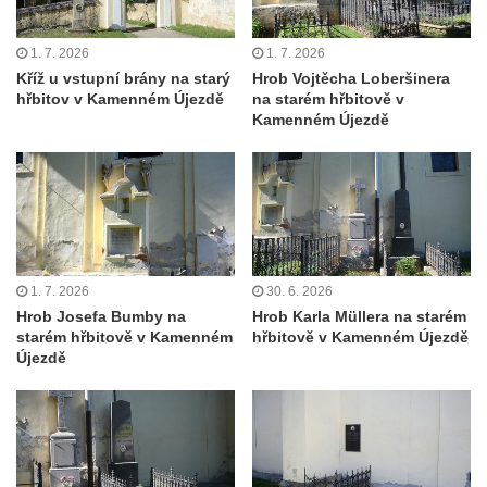
Pamětní deska Rudé armádě na radnici v
Trutnově
1. 7. 2026
1. 7. 2026
Pomník obětem koncentračního tábora na
Kříž u vstupní brány na starý
Hrob Vojtěcha Loberšinera
hřbitov v Kamenném Újezdě
na starém hřbitově v
hřbitově v Rychnově u Jablonce nad Nisou
Kamenném Újezdě
Pomník pracovního nasazení vězňů
koncentračního tábora v Tovární ulici v
Rychnově u Jablonce nad Nisou
Kenotaf Alfreda Langa na hřbitově v Krásné
u Pěnčína
Kenotaf Emila Posselta na hřbitově v
1. 7. 2026
30. 6. 2026
Hrob Josefa Bumby na
Hrob Karla Müllera na starém
Krásné u Pěnčína
starém hřbitově v Kamenném
hřbitově v Kamenném Újezdě
Kenotaf Edmunda Andera na hřbitově v
Újezdě
Krásné u Pěnčína
Hřbitovní kaple rodiny Fiedler na hřbitově v
Teplicích nad Metují
Kenotaf Franze Ruseho na hřbitově v