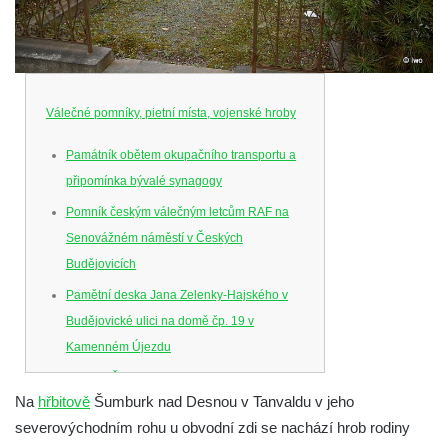
Válečné pomníky, pietní místa, vojenské hroby
Památník obětem okupačního transportu a
připomínka bývalé synagogy
Pomník českým válečným letcům RAF na
Senovážném náměstí v Českých
Budějovicích
Pamětní deska Jana Zelenky-Hajského v
Budějovické ulici na domě čp. 19 v
Kamenném Újezdu
Kenotaf Šimona Valhy na starém hřbitově v
Na
hřbitově
Šumburk nad Desnou v Tanvaldu v jeho
Kamenném Újezdě
severovýchodním rohu u obvodní zdi se nachází hrob rodiny
Kenotaf Václava B. Hájka na starém