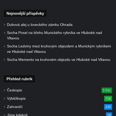
Hrob Jiřího Kasala na hřbitově v Dubé
Pomník padlým rudoarmějcům na hřbitově
Nejnovější příspěvky
v Dubé
Dubová alej u loveckého zámku Ohrada
Pomník obětem 2. světové války v Dubé
Socha Posel na břehu Munického rybníka ve Hluboké nad
Pomník obětem Rumburské vzpoury u
Vltavou
hřbitova v Rumburku
Socha Ledviny mezi kruhovým objezdem a Munickým rybníkem
Pomník obětem 1. světové války na hřbitově
ve Hluboké nad Vltavou
ve Velkém Šenově
Socha Memento na kruhovém objezdu ve Hluboké nad Vltavou
Hrob Petra Záhorky na hřbitově ve Velkém
Šenově
Hrob Rudolfa Hovorky na hřbitově ve
Přehled rubrik
Velkém Šenově
Českopis
5 531
Hrob Ondreje Gurina na hřbitově ve Velkém
Výběžkopis
718
Šenově
Zahraničí
230
Hrob Heinricha Hoffmanna na hřbitově ve
Velkém Šenově
Jíme kdekoli
16