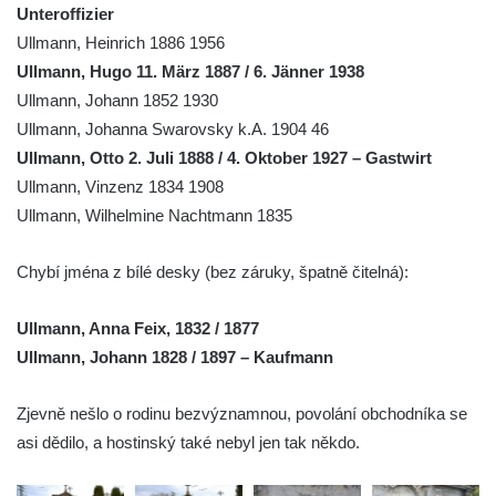
Dolním Podluží
Unteroffizier
Ullmann, Heinrich 1886 1956
Kenotaf Heinricha Klause na hřbitově v
Ullmann, Hugo 11. März 1887 / 6. Jänner 1938
Dolním Podluží
Ullmann, Johann 1852 1930
Kenotaf Josefa Stolle na hřbitově v Dolním
Ullmann, Johanna Swarovsky k.A. 1904 46
Podluží
Ullmann, Otto 2. Juli 1888 / 4. Oktober 1927 – Gastwirt
Pomník obětem 1. světové války na
Ullmann, Vinzenz 1834 1908
židovském hřbitově v Mostě
Ullmann, Wilhelmine Nachtmann 1835
Hrob Aloise Podrábského na hřbitově v
Račicích
Chybí jména z bílé desky (bez záruky, špatně čitelná):
Pamětní deska Miroslava Švice na domě
čp. 43 v Lužci nad Vltavou
Ullmann, Anna Feix, 1832 / 1877
Ullmann, Johann 1828 / 1897 – Kaufmann
Pomník obětem 2. světové války v ulici 1.
máje v Lužci nad Vltavou
Zjevně nešlo o rodinu bezvýznamnou, povolání obchodníka se
Pomník obětem válek v ulici 1. máje v Lužci
asi dědilo, a hostinský také nebyl jen tak někdo.
nad Vltavou
Hrob Vladislava Neumana v Hostíně u