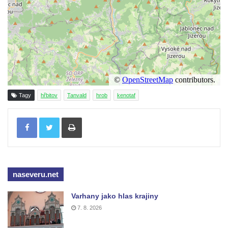
Pomník obětem válek v Mirošovicích
Hrob vojáků Rudé armády na hřbitově v
Račicích
Hrob Jiřího Dovhomilji na hřbitově v
Račicích
Hrob Antonína Medáčka na hřbitově v
Tagy
hřbitov
Tanvald
hrob
kenotaf
Račicích
Tisknout
Hrob Josefa Moravce a Miroslava Moravce
na hřbitově v Dobříni
Pomník obětem válek na hřbitově v Dobříni
Pomník obětem 1. světové války v Lužici
naseveru.net
Kenotaf Josefa Matese na hřbitově v Lužici
Pamětní deska Giuseppe Capella na
Varhany jako hlas krajiny
hřbitově v Lužici
7. 8. 2026
Kenotaf Emila Miksche na hřbitově v Lužici