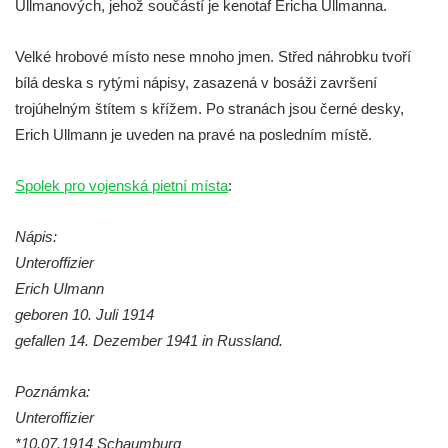
Ullmanových, jehož součástí je kenotaf Ericha Ullmanna.
hřbitově v Kamenném Újezdě
Pomník obětem válek na Náměstí v
Velké hrobové místo nese mnoho jmen. Střed náhrobku tvoří
Kamenném Újezdě
bílá deska s rytými nápisy, zasazená v bosáži završení
Kenotaf Jana Mojžiše na hřbitově ve
trojúhelným štítem s křížem. Po stranách jsou černé desky,
Velešíně
Erich Ullmann je uveden na pravé na posledním místě.
Kenotaf Josefa Jílka na hřbitově ve
Spolek pro vojenská pietní místa
Velešíně
:
Hrob Jana Foitla na hřbitově ve Velešíně
Nápis:
Hrob Ludvíka Tůmy na hřbitově ve Velešíně
Unteroffizier
Hrob Josefa Havla na hřbitově ve Velešíně
Erich Ulmann
Pomník obětem 2. světové války na hřbitově
geboren 10. Juli 1914
u kostela svatého Václava ve Velešíně
gefallen 14. Dezember 1941 in Russland.
Pamětní deska 240 MILES TO FREEDOM u
Poznámka:
pomníku obětem válek na náměstí J. V.
Unteroffizier
Kamarýta ve Velešíně
*10.07.1914 Schaumburg
Pomník obětem 1. a 2. světové války na