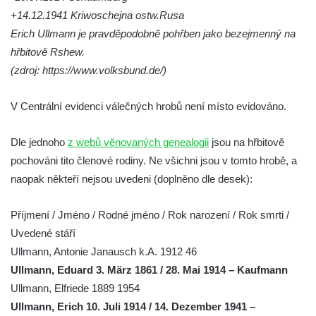
+14.12.1941 Kriwoschejna ostw.Rusa
náměstí J. V. Kamarýta ve Velešíně
Erich Ullmann je pravděpodobně pohřben jako bezejmenný na
Pomník obětem 1. a 2. světové války v
hřbitově Rshew.
Římově
(zdroj: https://www.volksbund.de/)
Hrob Petera Korgera a Petra Štindla na
hřbitově v Římově
V Centrální evidenci válečných hrobů není místo evidováno.
Pomník obětem 1. světové války v Dolním
Předoníně
Dle jednoho
z webů věnovaných genealogii
jsou na hřbitově
pochováni tito členové rodiny. Ne všichni jsou v tomto hrobě, a
Pomník obětem 2. světové války v Plavu
naopak někteří nejsou uvedeni (doplněno dle desek):
Pamětní deska obětem 1. světové války v
Plavu
Příjmení / Jméno / Rodné jméno / Rok narození / Rok smrti /
Kenotaf Pepiho Meisela na hřbitově v
Uvedené stáří
Dolním Podluží
Ullmann, Antonie Janausch k.A. 1912 46
Kenotaf Leopolda Malata na hřbitově v
Ullmann, Eduard 3. März 1861 / 28. Mai 1914 – Kaufmann
Dolním Podluží
Ullmann, Elfriede 1889 1954
Kenotaf Antona Klause na hřbitově v
Ullmann, Erich 10. Juli 1914 / 14. Dezember 1941 –