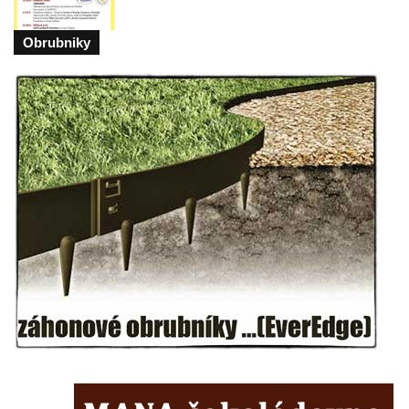
ulici U Plovárny ve Frýdlantu
Pamětní deska Rumburské vzpoury na
Obrubniky
Základní škole Tyršova v Rumburku
Socha Nepokořený v parku Rumburské
vzpoury v Rumburku
Pamětní deska obětem holokaustu u
židovského hřbitova v Kovanicích
Pamětní deska legionářům na Obecním
úřadě v Kovanicích
Pomník obětem 1. světové války v
Kovanicích
Pomník obětem válek v Kněževsi
Pamětní deska Rudé armádě na radnici v
Trutnově
Pomník obětem koncentračního tábora na
hřbitově v Rychnově u Jablonce nad Nisou