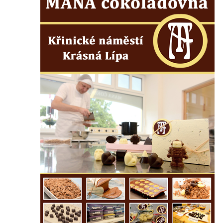
Pomník pracovního nasazení vězňů
koncentračního tábora v Tovární ulici v
Rychnově u Jablonce nad Nisou
Kenotaf Alfreda Langa na hřbitově v Krásné
u Pěnčína
Kenotaf Emila Posselta na hřbitově v
Krásné u Pěnčína
Kenotaf Edmunda Andera na hřbitově v
Krásné u Pěnčína
Hřbitovní kaple rodiny Fiedler na hřbitově v
Teplicích nad Metují
Kenotaf Franze Ruseho na hřbitově v
Teplicích nad Metují
Pomník obětem 2. světové války na hřbitově
v Teplicích nad Metují
Hrob Waltera Hilleho na hřbitově ve Vlčí