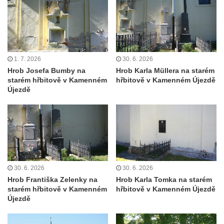
Pamětní desky obětem 1. světové války v
kapli Panny Marie Bolestné v Benešově
nad Ploučnicí
Pamětní deska Samuela Fullera na zámku
v Sokolově
1. 7. 2026
30. 6. 2026
Hrob Josefa Bumby na
Hrob Karla Müllera na starém
Kenotaf Ericha Ullmanna na hřbitově
starém hřbitově v Kamenném
hřbitově v Kamenném Újezdě
Šumburk nad Desnou v Tanvaldu
Újezdě
Hrob Pavla Patušnika na hřbitově Šumburk
nad Desnou v Tanvaldu
Hrob sovětských dětí na hřbitově Šumburk
nad Desnou v Tanvaldu
Pomník prvního a druhého odboje v
30. 6. 2026
30. 6. 2026
Tanvaldu
Hrob Františka Zelenky na
Hrob Karla Tomka na starém
Kenotaf Josefa Staritze na hřbitově ve
starém hřbitově v Kamenném
hřbitově v Kamenném Újezdě
Starých Křečanech
Újezdě
Hrob Antona Reintsche na hřbitově ve