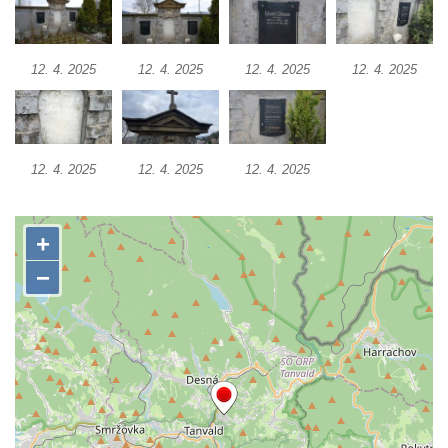
Vojkovic
Pomník obětem válek před hřbitovem v
12. 4. 2025
12. 4. 2025
12. 4. 2025
12. 4. 2025
Hostíně u Vojkovic
Kenotaf Václava Floriána na hřbitově v
Lužci nad Vltavou
Kenotaf Miloslava Švice na hřbitově v Lužci
12. 4. 2025
12. 4. 2025
12. 4. 2025
nad Vltavou
Hrob Václava Kufnera na hřbitově v Lužci
nad Vltavou
Pomník vojákům Rudé armády na hřbitově
v Lužci nad Vltavou
Pomník Ladislava Sedláčka a Karla Pelce u
silnice severně od Lužce nad Vltavou
Kenotaf Alfeda Harnische na hřbitově v
Hrobčicích
Pomník obětem válek v Hrobčicích