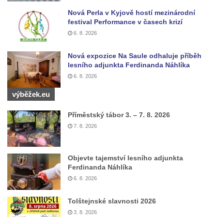
Kenotaf Antonína Krause na hřbitově v
Nová Perla v Kyjově hostí mezinárodní
festival Performance v časech krizí
Lužici
6. 8. 2026
Pomník vojákům Rudé armády na hřbitově
v Kozlech
Nová expozice Na Saule odhaluje příběh
lesního adjunkta Ferdinanda Náhlíka
Pamětní deska pochodu smrti v Saupsdorfu
6. 8. 2026
Pomník obětem 2. světové války v parku
Walthera von der Vogelweide v Duchcově
výběžek.eu
Památník obětem holokaustu v Lipové ulici
Příměstský tábor 3. – 7. 8. 2026
v Duchcově
7. 8. 2026
Pomník obětem válek v Jeníkově
Pamětní deska obětem 1. světové války na
Objevte tajemství lesního adjunkta
kapli Panny Marie v Lahošti
Ferdinanda Náhlíka
Pomník obětem 2. světové války v parku v
6. 8. 2026
Mikulášovicích
Tolštejnské slavnosti 2026
Pomník obětem bombardování 8. 5. 1945 v
3. 8. 2026