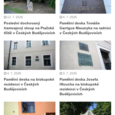
Hoře
Kenotaf Oskara Ringelhana na hřbitově v
12. 7. 2026
4. 7. 2026
Benešově nad Ploučnicí
Poslední dochovaný
Pamětní deska Tomáše
Kenotaf Augusta Michela na hřbitově v
tramvajový sloup na Pražské
Garrigue Masaryka na radnici
třídě v Českých Budějovicích
v Českých Budějovicích
Benešově nad Ploučnicí
Hrob Šumových na hřbitově v Benešově
nad Ploučnicí
Hrob Theodora Sommera na hřbitově v
Benešově nad Ploučnicí
Hrob Wendelina Janiche na hřbitově v
4. 7. 2026
3. 7. 2026
Benešově nad Ploučnicí
Pamětní deska na biskupské
Pamětní deska Josefa
rezidenci v Českých
Hloucha na biskupské
Hrob Christodoulona Panayiotise na
Budějovicích
rezidenci v Českých
hřbitově v Benešově nad Ploučnicí
Budějovicích
Hrob Franze Wünsche na hřbitově v
Benešově nad Ploučnicí