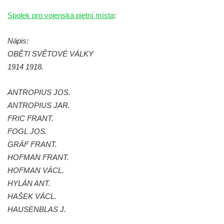
hřbitově v Kamenném Újezdě
Spolek pro vojenská pietní místa
:
Pomník obětem válek na Náměstí v
Kamenném Újezdě
Nápis:
Kenotaf Jana Mojžiše na hřbitově ve
OBĚTI SVĚTOVÉ VÁLKY
Velešíně
1914 1918.
Kenotaf Josefa Jílka na hřbitově ve
ANTROPIUS JOS.
Velešíně
ANTROPIUS JAR.
Hrob Jana Foitla na hřbitově ve Velešíně
FRIC FRANT.
Hrob Ludvíka Tůmy na hřbitově ve Velešíně
FOGL JOS.
Hrob Josefa Havla na hřbitově ve Velešíně
GRÁF FRANT.
Pomník obětem 2. světové války na hřbitově
HOFMAN FRANT.
u kostela svatého Václava ve Velešíně
HOFMAN VÁCL.
HYLÁN ANT.
Pamětní deska 240 MILES TO FREEDOM u
HAŠEK VÁCL.
pomníku obětem válek na náměstí J. V.
HAUSENBLAS J.
Kamarýta ve Velešíně
Pomník obětem 1. a 2. světové války na