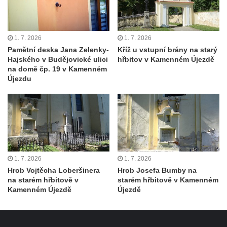
Pamětní desky obětem 1. světové války v
kapli Panny Marie Bolestné v Benešově
nad Ploučnicí
1. 7. 2026
1. 7. 2026
Pamětní deska Samuela Fullera na zámku
Pamětní deska Jana Zelenky-
Kříž u vstupní brány na starý
v Sokolově
Hajského v Budějovické ulici
hřbitov v Kamenném Újezdě
na domě čp. 19 v Kamenném
Kenotaf Ericha Ullmanna na hřbitově
Újezdu
Šumburk nad Desnou v Tanvaldu
Hrob Pavla Patušnika na hřbitově Šumburk
nad Desnou v Tanvaldu
Hrob sovětských dětí na hřbitově Šumburk
nad Desnou v Tanvaldu
Pomník prvního a druhého odboje v
1. 7. 2026
1. 7. 2026
Hrob Vojtěcha Loberšinera
Hrob Josefa Bumby na
Tanvaldu
na starém hřbitově v
starém hřbitově v Kamenném
Kenotaf Josefa Staritze na hřbitově ve
Kamenném Újezdě
Újezdě
Starých Křečanech
Hrob Antona Reintsche na hřbitově ve