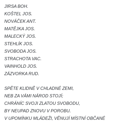
JIRSA BOH.
náměstí J. V. Kamarýta ve Velešíně
KOŠTEL JOS.
Pomník obětem 1. a 2. světové války v
NOVÁČEK ANT.
Římově
MATĚJKA JOS.
Hrob Petera Korgera a Petra Štindla na
MALECKÝ JOS.
hřbitově v Římově
STEHLÍK JOS.
Pomník obětem 1. světové války v Dolním
SVOBODA JOS.
Předoníně
STRACHOTA VAC.
VAINHOLD JOS.
Pomník obětem 2. světové války v Plavu
ZÁZVORKA RUD.
Pamětní deska obětem 1. světové války v
Plavu
SPĚTE KLIDNĚ V CHLADNÉ ZEMI,
Kenotaf Pepiho Meisela na hřbitově v
NEB ZA VÁMI NÁROD STOJÍ;
Dolním Podluží
CHRÁNÍC SVOJI ZLATOU SVOBODU,
Kenotaf Leopolda Malata na hřbitově v
BY NEUPAD ZNOVU V POROBU.
Dolním Podluží
V UPOMÍNKU MLÁDEŽI, VĚNUJÍ MÍSTNÍ OBČANÉ
Kenotaf Antona Klause na hřbitově v