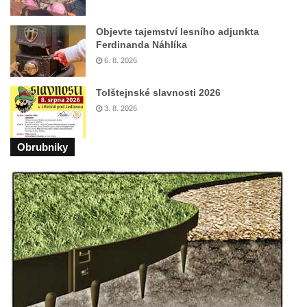
Kenotaf Antonína Krause na hřbitově v
Objevte tajemství lesního adjunkta
Lužici
Ferdinanda Náhlíka
Pomník vojákům Rudé armády na hřbitově
6. 8. 2026
v Kozlech
Tolštejnské slavnosti 2026
Pamětní deska pochodu smrti v Saupsdorfu
3. 8. 2026
Pomník obětem 2. světové války v parku
Walthera von der Vogelweide v Duchcově
Obrubniky
Památník obětem holokaustu v Lipové ulici
v Duchcově
Pomník obětem válek v Jeníkově
Pamětní deska obětem 1. světové války na
kapli Panny Marie v Lahošti
Pomník obětem 2. světové války v parku v
Mikulášovicích
Pomník obětem bombardování 8. 5. 1945 v