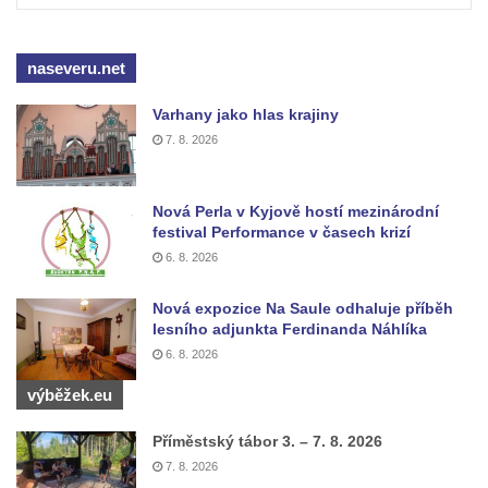
Pomník obětem válek v Mirošovicích
Hrob vojáků Rudé armády na hřbitově v
naseveru.net
Račicích
Varhany jako hlas krajiny
Hrob Jiřího Dovhomilji na hřbitově v
7. 8. 2026
Račicích
Hrob Antonína Medáčka na hřbitově v
Nová Perla v Kyjově hostí mezinárodní
Račicích
festival Performance v časech krizí
Hrob Josefa Moravce a Miroslava Moravce
6. 8. 2026
na hřbitově v Dobříni
Nová expozice Na Saule odhaluje příběh
Pomník obětem válek na hřbitově v Dobříni
lesního adjunkta Ferdinanda Náhlíka
Pomník obětem 1. světové války v Lužici
6. 8. 2026
Kenotaf Josefa Matese na hřbitově v Lužici
výběžek.eu
Pamětní deska Giuseppe Capella na
Příměstský tábor 3. – 7. 8. 2026
hřbitově v Lužici
7. 8. 2026
Kenotaf Emila Miksche na hřbitově v Lužici