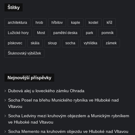
Starých Křečanech
Štítky
Hrob rodiny Klingerových na hřbitově ve
Starých Křečanech
architektura
hrob
hřbitov
kaple
kostel
kříž
Pomník obětem 1. světové války v
Lužické hory
Most
pamětní deska
park
pomník
Tyršových sadech v Jablonci nad Nisou
pískovec
skála
sloup
socha
vyhlídka
zámek
Pamětní desky obětem 1. světové války na
kapli svaté Alžběty Durynské v Dolních
Šluknovský výběžek
Křečanech
Pomník Theodora Körnera v Tyršově ulici v
Nejnovější příspěvky
Šluknově
Pomník Františka Josefa I. u křížové cesty
Dubová alej u loveckého zámku Ohrada
ve Šluknově
Socha Posel na břehu Munického rybníka ve Hluboké nad
Pamětní deska Polské armádě na budově
Vltavou
MÚ v ulici 2. polské armády v Rumburku
Socha Ledviny mezi kruhovým objezdem a Munickým rybníkem
Kenotaf Richarda Grossmanna na hřbitově
ve Hluboké nad Vltavou
v Dubé
Socha Memento na kruhovém objezdu ve Hluboké nad Vltavou