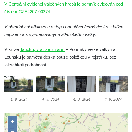
Dolním Podluží
V Centrální evidenci válečných hrobů je pomník evidován pod
číslem CZE4207-00274
:
Kenotaf Heinricha Klause na hřbitově v
Dolním Podluží
V ohradní zdi hřbitova u vstupu umístěna černá deska s bílým
Kenotaf Josefa Stolle na hřbitově v Dolním
nápisem a s vyjmenovanými 20-ti oběťmi války.
Podluží
Pomník obětem 1. světové války na
V knize
Tatíčku, vrať se k nám!
– Pomníky velké války na
židovském hřbitově v Mostě
Lounsku je pamětní deska pouze položkou v rejstříku, bez
Hrob Aloise Podrábského na hřbitově v
jakýchkoli podrobností.
Račicích
Pamětní deska Miroslava Švice na domě
čp. 43 v Lužci nad Vltavou
Pomník obětem 2. světové války v ulici 1.
4. 9. 2024
4. 9. 2024
4. 9. 2024
4. 9. 2024
máje v Lužci nad Vltavou
Pomník obětem válek v ulici 1. máje v Lužci
nad Vltavou
Hrob Vladislava Neumana v Hostíně u