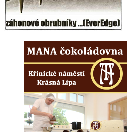
ulici U Plovárny ve Frýdlantu
Pamětní deska Rumburské vzpoury na
Základní škole Tyršova v Rumburku
Socha Nepokořený v parku Rumburské
vzpoury v Rumburku
Pamětní deska obětem holokaustu u
židovského hřbitova v Kovanicích
Pamětní deska legionářům na Obecním
úřadě v Kovanicích
Pomník obětem 1. světové války v
Kovanicích
Pomník obětem válek v Kněževsi
Pamětní deska Rudé armádě na radnici v
Trutnově
Pomník obětem koncentračního tábora na
hřbitově v Rychnově u Jablonce nad Nisou