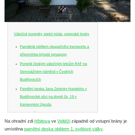
Válečné pomníky, pietní místa, vojenské hroby
Památník obětem okupačního transportu a
připomínka bývalé synagogy
Pomník českým válečným letcům RAF na
Senovážném náměstí v Českých
Budějovicích
Pamětní deska Jana Zelenky-Hajského v
Budějovické ulici na domě čp. 19 v
Kamenném Újezdu
Kenotaf Šimona Valhy na starém hřbitově v
Na ohradní zdi
hřbitova
ve
Veltěži
západně od vstupní brány je
Kamenném Újezdě
umístěna
pamětní deska obětem 1. světové války
.
Kenotaf Václava B. Hájka na starém