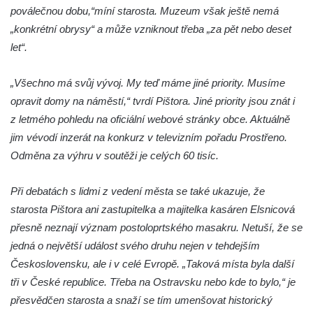
poválečnou dobu,“míní starosta. Muzeum však ještě nemá
Konětopech
„konkrétní obrysy“ a může vzniknout třeba „za pět nebo deset
Kenotaf Antonína Husáka na hřbitově ve
let“.
Hřivicích
Kenotaf Františka Passaura na hřbitově ve
„Všechno má svůj vývoj. My teď máme jiné priority. Musíme
Hřivicích
opravit domy na náměstí,“ tvrdí Pištora. Jiné priority jsou znát i
Kenotaf Antonína Fausta na hřbitově ve
z letmého pohledu na oficiální webové stránky obce. Aktuálně
Hřivicích
jim vévodí inzerát na konkurz v televizním pořadu Prostřeno.
Odměna za výhru v soutěži je celých 60 tisíc.
Kenotaf Josefa Borovského na hřbitově ve
Hřivicích
Při debatách s lidmi z vedení města se také ukazuje, že
Hrob Ludvíka Kryla na hřbitově ve Hřivicích
starosta Pištora ani zastupitelka a majitelka kasáren Elsnicová
Kenotaf Václava a Jaroslava Kádnerových
přesně neznají význam postoloprtského masakru. Netuší, že se
na hřbitově ve Hřivicích
jedná o největší událost svého druhu nejen v tehdejším
Hrob Josefa Marka na hřbitově ve Hřivicích
Československu, ale i v celé Evropě. „Taková místa byla další
Hrob Bohumila Nejedlého na hřbitově ve
tři v České republice. Třeba na Ostravsku nebo kde to bylo,“ je
Hřivicích
přesvědčen starosta a snaží se tím umenšovat historický