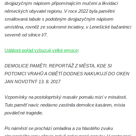
dvojjazyčným nápisem připomínajícím mučení a likvidaci
hřbitově v Rychnově u Jablonce nad Nisou
německých obyvatel regionu. V roce 2022 byla pamětní
Pomník pracovního nasazení vězňů
smaltovaná tabule s podobným dvojjazyčným nápisem
koncentračního tábora v Tovární ulici v
umístěna, rovněž ze soukromé inciativy, v Lenešické bažantnici
Rychnově u Jablonce nad Nisou
severně od silnice I/7.
Kenotaf Alfreda Langa na hřbitově v Krásné
u Pěnčína
Události pořád vzbuzují velké emoce
:
Kenotaf Emila Posselta na hřbitově v
DEMOLICE PAMĚTI. REPORTÁŽ Z MĚSTA, KDE SI
Krásné u Pěnčína
POTOMCI VRAHŮ A OBĚTÍ DODNES NAKUKUJÍ DO OKEN
Kenotaf Edmunda Andera na hřbitově v
JAN NOVOTNÝ 13. 8. 2017
Krásné u Pěnčína
Hřbitovní kaple rodiny Fiedler na hřbitově v
Vzpomínky na postoloprtský masakr pomalu mizí v minulosti.
Teplicích nad Metují
Tuto paměť navíc nedávno zastínila demolice kasáren, místa
Kenotaf Franze Ruseho na hřbitově v
poválečné tragédie.
Teplicích nad Metují
Pomník obětem 2. světové války na hřbitově
Po náměstí se prochází omladina a za hlasitého zvuku
v Teplicích nad Metují