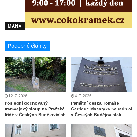
Hrob rodiny Prytolukových na hřbitově v
Postoloprtech
Hrob rodiny Martinovských na hřbitově v
MANA
Postoloprtech
Hrob rodin Říhových a Vojarových na
Podobné články
hřbitově v Postoloprtech
Hrob rodin Machačových a Irových na
hřbitově v Postoloprtech
Hrob Brázdových na hřbitově v
Postoloprtech
Hrob Václava Průši na hřbitově v
12. 7. 2026
4. 7. 2026
Postoloprtech
Poslední dochovaný
Pamětní deska Tomáše
tramvajový sloup na Pražské
Garrigue Masaryka na radnici
Hrob Karla Wilhelma na hřbitově v
třídě v Českých Budějovicích
v Českých Budějovicích
Postoloprtech
Hrob Ladislava Nováka na hřbitově v
Postoloprtech