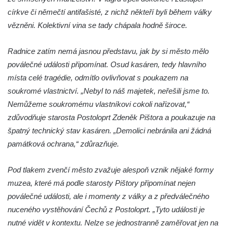
Chlumčanech
církve či němečtí antifašisté, z nichž někteří byli během války
Pomník obětem 1. a 2. světové války ve
vězněni. Kolektivní vina se tady chápala hodně široce.
Vlčím
Pomník obětem 1. a 2. světové války v
Radnice zatím nemá jasnou představu, jak by si město mělo
Blšanech u Loun
poválečné události připomínat. Osud kasáren, tedy hlavního
Hrob Františka Vozgy na hřbitově ve Veltěži
místa celé tragédie, odmítlo ovlivňovat s poukazem na
soukromé vlastnictví. „Nebyl to náš majetek, neřešili jsme to.
Hrob Josefa Lešáka na hřbitově ve Veltěži
Nemůžeme soukromému vlastníkovi cokoli nařizovat,“
Hrob Karla Salače na hřbitově ve Veltěži
zdůvodňuje starosta Postoloprt Zdeněk Pištora a poukazuje na
Hrob Václava Roušara na hřbitově ve
špatný technický stav kasáren. „Demolici nebránila ani žádná
Veltěži
památková ochrana,“ zdůrazňuje.
Hrob Zdeňka Kalouše na hřbitově ve Veltěži
Hrob vojáka Rudé armády na hřbitově ve
Pod tlakem zvenčí město zvažuje alespoň vznik nějaké formy
Veltěži
muzea, které má podle starosty Pištory připomínat nejen
poválečné události, ale i momenty z války a z předválečného
Pamětní deska obětem 1. světové války u
nuceného vystěhování Čechů z Postoloprt. „Tyto události je
vstupu na hřbitov ve Veltěži
nutné vidět v kontextu. Nelze se jednostranně zaměřovat jen na
Pomník obětem 1. světové války v