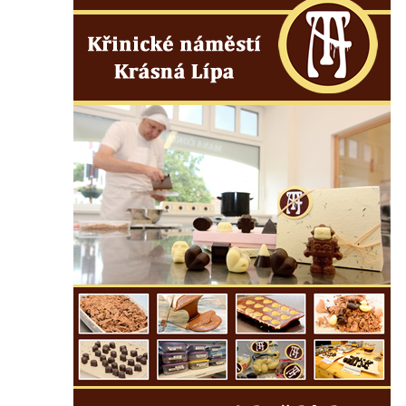
Hrob rodiny Damaškových na hřbitově v
Postoloprtech
Hrob rodiny Vokráčkovy a Bernatovy na
hřbitově v Postoloprtech
Hrob rodiny Tomáškovy na hřbitově v
Postoloprtech
Hrob rodiny Hývlovy (Václav Hývl) na
hřbitově v Postoloprtech
Hrob rodiny Martincových na hřbitově v
Postoloprtech
Hrob rodiny Hývlovy (Josef Hývl) na
hřbitově v Postoloprtech
Hrob rodiny Derflovy a Fialových na
hřbitově v Postoloprtech
Hrob rodiny Šťastných na hřbitově v
Postoloprtech