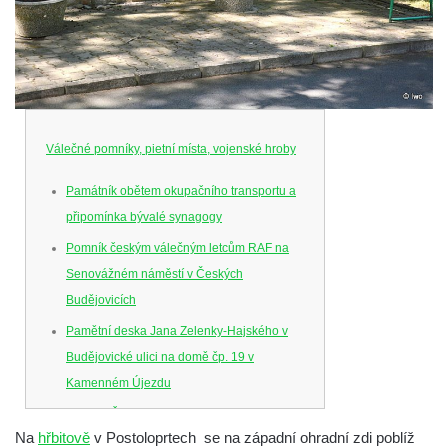
Válečné pomníky, pietní místa, vojenské hroby
Památník obětem okupačního transportu a
připomínka bývalé synagogy
Pomník českým válečným letcům RAF na
Senovážném náměstí v Českých
Budějovicích
Pamětní deska Jana Zelenky-Hajského v
Budějovické ulici na domě čp. 19 v
Kamenném Újezdu
Kenotaf Šimona Valhy na starém hřbitově v
Na
hřbitově
v Postoloprtech se na západní ohradní zdi poblíž
Kamenném Újezdě