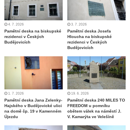
Hrob Vasila Michailoviča Antosjaka na
hřbitově v Postoloprtech
Pamětní deska nevinným obětem
4. 7. 2026
3. 7. 2026
Pamětní deska na biskupské
Pamětní deska Josefa
postoloprtských událostí 1945 na hřbitově v
rezidenci v Českých
Hloucha na biskupské
Postoloprtech
Budějovicích
rezidenci v Českých
Budějovicích
Hrob Vladimíra Tlustého na hřbitově v
Postoloprtech
Hrob Kraussových na hřbitově v
Postoloprtech
Pomník obětem boje proti fašismu u
hřbitova v Postoloprtech
1. 7. 2026
19. 6. 2026
Pomník obětem 1. světové války v Šumné-
Pamětní deska Jana Zelenky-
Pamětní deska 240 MILES TO
Hajského v Budějovické ulici
FREEDOM u pomníku
Litvínově
na domě čp. 19 v Kamenném
obětem válek na náměstí J.
Pomník obětem války ve Vraňanech
Újezdu
V. Kamarýta ve Velešíně
Pomník obětem světových válek v