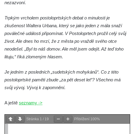
Strupčicích
nezazvoní.
Hrob Tomáše Šedivce na hřbitově ve
Trpkým vrcholem postoloprtských debat o minulosti je
Strupčicích
zkušenost Waltera Urbana, který se jako jeden z mála snaží
Hrob vojáků Rudé armády na hřbitově ve
poválečné události připomínat. V Postoloprtech prožil celý svůj
Strupčicích
život. Ale dnes ho mrzí, že z města po vraždě svého otce
Hrob Maddalena Nicodema u kostela
neodešel. „Byl to náš domov. Ale měl jsem odejít. Až teď toho
svatého Mikuláše ve Velkých Žernosekách
lituju,“ říká zlomeným hlasem.
Hrob Konstantina Štěpanoviče Zimy u
kostela svatého Mikuláše ve Velkých
Je jedním z posledních „sudetských mohykánů“. Co z této
Žernosekách
postoloprtské paměti zbude „za pět deset let“? Všechno má
Pomník obětem 1. světové války ve Velkých
svůj vývoj. Vývoj k zapomnění.
Žernosekách
A ještě
seznamy ->
Pamětní deska italských zajatců – stavitelů
viaduktu ve Velkých Žernosekách
Stránka
1
/
19
Přiblížení
100%
Pomník obětem 2. světové války na hřbitově
v Libochovanech