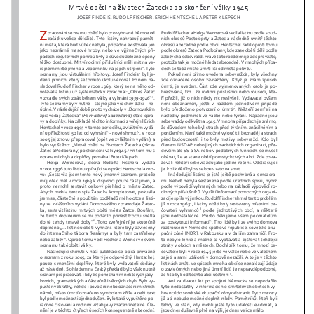
Pomník obětem 1. a 2. světové války v
Janově-Novém Boru
Pomník obětem pochodu smrti v Krásně
Pomník 1. výročí osvobození u kostela
svatého Petra v Hroznětíně
Hrob Huga Sedláčka (Mindy) na hřbitově v
Chloumku v Mělníku
Kenotaf Františka Kallmünzera na hřbitově
v Chloumku v Mělníku
Kenotaf Jaromíra Tichoty na hřbitově v
Chloumku v Mělníku
Pomník obětem II. odboje na Chloumku v
Mělníku
Pomník obětem 1. světové války na
Chloumku v Mělníku
Kenotaf rodin Kantorových a Kollinských na