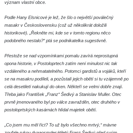
význam vlastní obce.
Pomník hrdinům na hřbitově ve Hřivicích
Pomník obětem 1. světové války u kostela
Podle Hany Elsnicové je lež, že šlo o největší poválečný
svatého Jakuba ve Hřivicích
masakr v Československu (což už několikrát doložili
Pomník obětem 2. světové války u
historikové). „Řekněte mi, kde se v tomto regionu něco
kruhového objezdu ve Hřivicích
podobného nestalo?“ ptá se podnikatelka sugestivně.
Válečný kříž nad pískovnou u silnice
Touchovice – Hřivice
Přestože se nad vzpomínkami pomalu zavírá neprostupná
Pomník obětem 1. a 2. světové války v
opona historie, v Postoloprtech zatím není minulost nic tak
Touchovicích
vzdáleného a nehmatatelného. Potomci gardistů a vojáků, kteří
se na masakru podíleli, a pozůstalí jejich obětí si tu vzájemně po
Hrob Augustina Bergmana na hřbitově v
celá desetiletí nakukují do oken. Někteří se velmi dobře znají.
Jimlíně
Třeba jako František „Franz“ Šedivý a Stanislav Muller. Otec
Pomník obětem válek u kaple svatého
prvně jmenovaného byl po válce zavražděn, otec druhého v
Josefa v Jimlíně
postoloprtských kasárnách hlídal majetek obětí.
Kenotaf Bohdana Vohánky na hřbitově v
Opočně u Loun
„Co jsem mu měl říct? To už bylo všechno mrtvý,“ mávne
Kenotaf Josefa Hájka na hřbitově v Opočně
zoufale rukou dvaaosmdesátiletý Franz Šedivý před svým