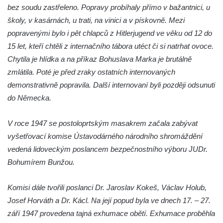
bez soudu zastřeleno. Popravy probíhaly přímo v bažantnici, u
Hrob Vladislava Neumana v Hostíně u
školy, v kasárnách, u trati, na vinici a v pískovně. Mezi
Vojkovic
popravenými bylo i pět chlapců z Hitlerjugend ve věku od 12 do
Pomník obětem válek před hřbitovem v
15 let, kteří chtěli z internačního tábora utéct či si natrhat ovoce.
Hostíně u Vojkovic
Chytila je hlídka a na příkaz Bohuslava Marka je brutálně
Kenotaf Václava Floriána na hřbitově v
zmlátila. Poté je před zraky ostatních internovaných
Lužci nad Vltavou
demonstrativně popravila. Další internovaní byli později odsunuti
do Německa.
Kenotaf Miloslava Švice na hřbitově v Lužci
nad Vltavou
V roce 1947 se postoloprtským masakrem začala zabývat
Hrob Václava Kufnera na hřbitově v Lužci
vyšetřovací komise Ústavodárného národního shromáždění
nad Vltavou
vedená lidoveckým poslancem bezpečnostního výboru JUDr.
Pomník vojákům Rudé armády na hřbitově
Bohumírem Bunžou.
v Lužci nad Vltavou
Pomník Ladislava Sedláčka a Karla Pelce u
Komisi dále tvořili poslanci Dr. Jaroslav Kokeš, Václav Holub,
silnice severně od Lužce nad Vltavou
Josef Horváth a Dr. Kácl. Na její popud byla ve dnech 17. – 27.
Kenotaf Alfeda Harnische na hřbitově v
září 1947 provedena tajná exhumace obětí. Exhumace proběhla