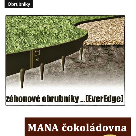
Hrob rodiny Babákových na hřbitově v
Obrubniky
Postoloprtech
Hrob rodiny Cajhamových na hřbitově v
Postoloprtech
Hrob rodiny Hoffmanových na hřbitově v
Postoloprtech
Hrob rodiny Králových na hřbitově v
Postoloprtech
Hrob rodiny Bílých na hřbitově v
Postoloprtech
Hrob rodiny Vokráčkových (Vratislav
Vokráčka) na hřbitově v Postoloprtech
Hrob rodiny Vokráčkových (Josef Vokráčka)
na hřbitově v Postoloprtech
Hrob rodiny Husákových na hřbitově v
Postoloprtech