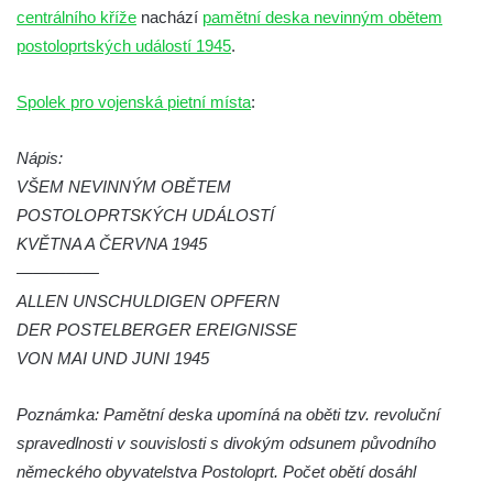
centrálního kříže
nachází
pamětní deska nevinným obětem
Kenotaf Václava B. Hájka na starém
postoloprtských událostí 1945
.
hřbitově v Kamenném Újezdě
Pomník obětem válek na Náměstí v
Spolek pro vojenská pietní místa
:
Kamenném Újezdě
Kenotaf Jana Mojžiše na hřbitově ve
Nápis:
Velešíně
VŠEM NEVINNÝM OBĚTEM
POSTOLOPRTSKÝCH UDÁLOSTÍ
Kenotaf Josefa Jílka na hřbitově ve
KVĚTNA A ČERVNA 1945
Velešíně
—————
Hrob Jana Foitla na hřbitově ve Velešíně
ALLEN UNSCHULDIGEN OPFERN
Hrob Ludvíka Tůmy na hřbitově ve Velešíně
DER POSTELBERGER EREIGNISSE
Hrob Josefa Havla na hřbitově ve Velešíně
VON MAI UND JUNI 1945
Pomník obětem 2. světové války na hřbitově
u kostela svatého Václava ve Velešíně
Poznámka: Pamětní deska upomíná na oběti tzv. revoluční
spravedlnosti v souvislosti s divokým odsunem původního
Pamětní deska 240 MILES TO FREEDOM u
německého obyvatelstva Postoloprt. Počet obětí dosáhl
pomníku obětem válek na náměstí J. V.