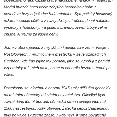
slovenského rapu olizuje právě nakoupené nanuky. V restauraci
Modrá hvězda hned vedle zdejšího barokního chrámu
Hrob Waltera Hilleho na hřbitově ve Vlčí
posedává brzy odpoledne řada místních. Sympatický hostinský
Hoře
mžikem čepuje půllitr a z hlavy diktuje stručnou denní nabídku:
Kenotaf Oskara Ringelhana na hřbitově v
výpečky s houskovým a guláš s bramborovým. Oboje velmi
Benešově nad Ploučnicí
chutné. A hlavně za lidové ceny.
Kenotaf Augusta Michela na hřbitově v
Benešově nad Ploučnicí
Jsme v obci s jednou z nejnižších kupních sil v zemi. Vítejte v
Hrob Šumových na hřbitově v Benešově
Postoloprtech, mírumilovném městečku v severozápadních
nad Ploučnicí
Čechách, kde čas plyne tak pomalu, jako se vynořují z paměti
Hrob Theodora Sommera na hřbitově v
vzpomínky místních na to, co se tu odehrálo bezprostředně po
Benešově nad Ploučnicí
válce.
Hrob Wendelina Janiche na hřbitově v
Postoloprty se v květnu a červnu 1945 staly dějištěm genocidy
Benešově nad Ploučnicí
na místním německy mluvícím obyvatelstvu. Oficiálně bylo
Hrob Christodoulona Panayiotise na
zavražděno téměř 800 lidí, německá strana eviduje více než
hřbitově v Benešově nad Ploučnicí
1500 nezvěstných. Kolik obyvatel Žatecka neboli Saazerlandu
Hrob Franze Wünsche na hřbitově v
bylo po válce skutečně zabito, nikdo neví. Kromě poválečné