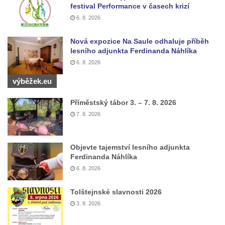
festival Performance v časech krizí
Hrob vojáka Rudé armády na hřbitově v
6. 8. 2026
Horním Jiřetíně
Nová expozice Na Saule odhaluje příběh
Kenotaf Adolfa, Antona a Gustava
lesního adjunkta Ferdinanda Náhlíka
Wolfgangových na hřbitově v Horním
6. 8. 2026
Jiřetíně
výběžek.eu
Kenotaf Josefa Granznera na hřbitově v
Horním Jiřetíně
Příměstský tábor 3. – 7. 8. 2026
Pomník obětem válek na hřbitově v Horním
7. 8. 2026
Jiřetíně
Hrob Rudy Kronycha na hřbitově v
Objevte tajemství lesního adjunkta
Postoloprtech
Ferdinanda Náhlíka
6. 8. 2026
Hrob rodiny Šlégrových na hřbitově v
Postoloprtech
Tolštejnské slavnosti 2026
Hrob rodiny Janečkových na hřbitově v
3. 8. 2026
Postoloprtech