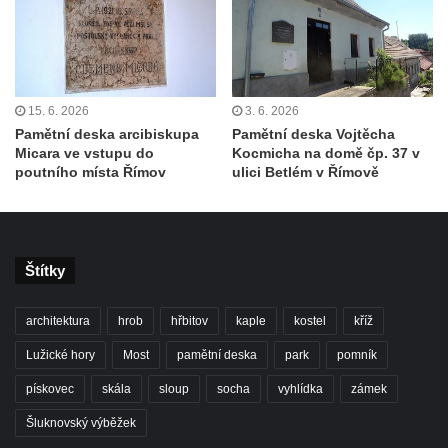
Mlčechvostech
Pomník Bohuslava Vernera a Václava
Jandy v Mlčechvostech
Pomník Antonína Jandy a Josefa Žihly v
15. 6. 2026
3. 6. 2026
Mlčechvostech
Pamětní deska arcibiskupa
Pamětní deska Vojtěcha
Pomník obětem 2. světové války ve
Micara ve vstupu do
Kocmicha na domě čp. 37 v
poutního místa Římov
ulici Betlém v Římově
Spomyšli
Pomník Václava Hůly a Vlastimila
Onemichla ve Spomyšli
Pomník vojákům Rudé armády v Lišnici
Štítky
Pomník obětem 1. světové války v
Poleradech
architektura
hrob
hřbitov
kaple
kostel
kříž
Bývalý kenotaf Julia, Karla a Gustava
Lužické hory
Most
pamětní deska
park
pomník
Quaiserových na hřbitově v Chotyni
pískovec
skála
sloup
socha
vyhlídka
zámek
Kenotaf Adolfa Groha na hřbitově v Chotyni
Šluknovský výběžek
Kenotaf Antona Wollmanna na hřbitově v