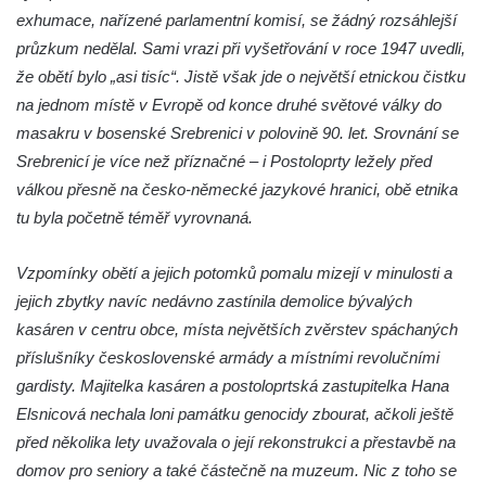
Benešově nad Ploučnicí
exhumace, nařízené parlamentní komisí, se žádný rozsáhlejší
Pamětní desky obětem 1. světové války v
průzkum nedělal. Sami vrazi při vyšetřování v roce 1947 uvedli,
kapli Panny Marie Bolestné v Benešově
že obětí bylo „asi tisíc“. Jistě však jde o největší etnickou čistku
nad Ploučnicí
na jednom místě v Evropě od konce druhé světové války do
Pamětní deska Samuela Fullera na zámku
masakru v bosenské Srebrenici v polovině 90. let. Srovnání se
v Sokolově
Srebrenicí je více než příznačné – i Postoloprty ležely před
válkou přesně na česko-německé jazykové hranici, obě etnika
Kenotaf Ericha Ullmanna na hřbitově
tu byla početně téměř vyrovnaná.
Šumburk nad Desnou v Tanvaldu
Hrob Pavla Patušnika na hřbitově Šumburk
Vzpomínky obětí a jejich potomků pomalu mizejí v minulosti a
nad Desnou v Tanvaldu
jejich zbytky navíc nedávno zastínila demolice bývalých
Hrob sovětských dětí na hřbitově Šumburk
kasáren v centru obce, místa největších zvěrstev spáchaných
nad Desnou v Tanvaldu
příslušníky československé armády a místními revolučními
Pomník prvního a druhého odboje v
gardisty. Majitelka kasáren a postoloprtská zastupitelka Hana
Tanvaldu
Elsnicová nechala loni památku genocidy zbourat, ačkoli ještě
Kenotaf Josefa Staritze na hřbitově ve
před několika lety uvažovala o její rekonstrukci a přestavbě na
Starých Křečanech
domov pro seniory a také částečně na muzeum. Nic z toho se