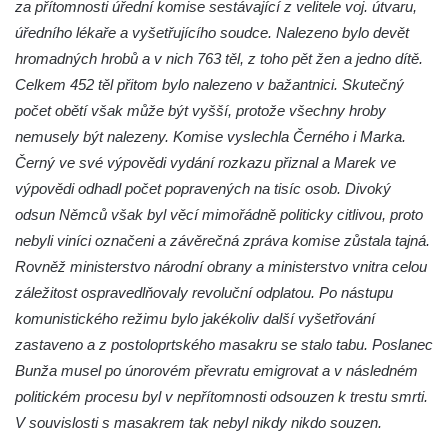
Hrobčicích
za přítomnosti úřední komise sestávající z velitele voj. útvaru,
úředního lékaře a vyšetřujícího soudce. Nalezeno bylo devět
Pomník obětem válek v Hrobčicích
hromadných hrobů a v nich 763 těl, z toho pět žen a jedno dítě.
Pomník obětem válek v Mirošovicích
Celkem 452 těl přitom bylo nalezeno v bažantnici. Skutečný
Hrob vojáků Rudé armády na hřbitově v
počet obětí však může být vyšší, protože všechny hroby
Račicích
nemusely být nalezeny. Komise vyslechla Černého i Marka.
Hrob Jiřího Dovhomilji na hřbitově v
Černý ve své výpovědi vydání rozkazu přiznal a Marek ve
Račicích
výpovědi odhadl počet popravených na tisíc osob. Divoký
Hrob Antonína Medáčka na hřbitově v
odsun Němců však byl věcí mimořádně politicky citlivou, proto
Račicích
nebyli viníci označeni a závěrečná zpráva komise zůstala tajná.
Rovněž ministerstvo národní obrany a ministerstvo vnitra celou
Hrob Josefa Moravce a Miroslava Moravce
záležitost ospravedlňovaly revoluční odplatou. Po nástupu
na hřbitově v Dobříni
komunistického režimu bylo jakékoliv další vyšetřování
Pomník obětem válek na hřbitově v Dobříni
zastaveno a z postoloprtského masakru se stalo tabu. Poslanec
Pomník obětem 1. světové války v Lužici
Bunža musel po únorovém převratu emigrovat a v následném
Kenotaf Josefa Matese na hřbitově v Lužici
politickém procesu byl v nepřítomnosti odsouzen k trestu smrti.
Pamětní deska Giuseppe Capella na
V souvislosti s masakrem tak nebyl nikdy nikdo souzen.
hřbitově v Lužici