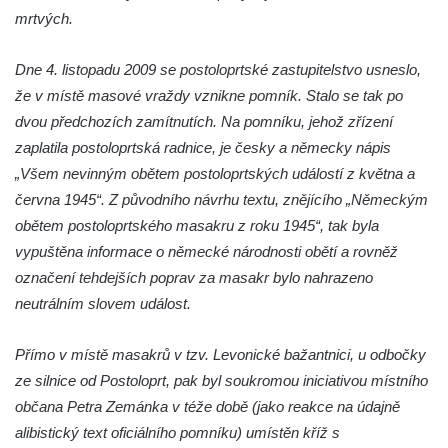
Pomník obětem bombardování 8. 5. 1945 v
mrtvých.
ulici U Plovárny ve Frýdlantu
Dne 4. listopadu 2009 se postoloprtské zastupitelstvo usneslo,
Pamětní deska Rumburské vzpoury na
že v místě masové vraždy vznikne pomník. Stalo se tak po
Základní škole Tyršova v Rumburku
dvou předchozích zamítnutích. Na pomníku, jehož zřízení
Socha Nepokořený v parku Rumburské
zaplatila postoloprtská radnice, je česky a německy nápis
vzpoury v Rumburku
„Všem nevinným obětem postoloprtských událostí z května a
Pamětní deska obětem holokaustu u
června 1945“. Z původního návrhu textu, znějícího „Německým
židovského hřbitova v Kovanicích
obětem postoloprtského masakru z roku 1945“, tak byla
Pamětní deska legionářům na Obecním
vypuštěna informace o německé národnosti obětí a rovněž
úřadě v Kovanicích
označení tehdejších poprav za masakr bylo nahrazeno
Pomník obětem 1. světové války v
neutrálním slovem událost.
Kovanicích
Přímo v místě masakrů v tzv. Levonické bažantnici, u odbočky
Pomník obětem válek v Kněževsi
ze silnice od Postoloprt, pak byl soukromou iniciativou místního
Pamětní deska Rudé armádě na radnici v
občana Petra Zemánka v téže době (jako reakce na údajně
Trutnově
alibistický text oficiálního pomníku) umístěn kříž s
Pomník obětem koncentračního tábora na