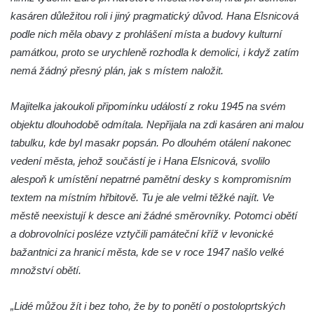
Hrob Heinricha Hoffmanna na hřbitově ve
kasáren důležitou roli i jiný pragmatický důvod. Hana Elsnicová
Velkém Šenově
podle nich měla obavy z prohlášení místa a budovy kulturní
Hrob Heinricha Wünscheho na hřbitově ve
památkou, proto se urychleně rozhodla k demolici, i když zatím
Velkém Šenově
nemá žádný přesný plán, jak s místem naložit.
Kenotaf Gerharda Poschera na hřbitově ve
Velkém Šenově
Majitelka jakoukoli připomínku událostí z roku 1945 na svém
Kenotaf Gerharda Adolfa Johanna Sauera
objektu dlouhodobě odmítala. Nepřijala na zdi kasáren ani malou
na hřbitově ve Velkém Šenově
tabulku, kde byl masakr popsán. Po dlouhém otálení nakonec
vedení města, jehož součástí je i Hana Elsnicová, svolilo
Pomník obětem 1. světové války před
alespoň k umístění nepatrné pamětní desky s kompromisním
kostelem svatého Bartoloměje ve Velkém
textem na místním hřbitově. Tu je ale velmi těžké najít. Ve
Šenově
městě neexistují k desce ani žádné směrovníky. Potomci obětí
Kenotaf Václava Liprta na hřbitově v
a dobrovolníci posléze vztyčili památeční kříž v levonické
Cítolibech
bažantnici za hranicí města, kde se v roce 1947 našlo velké
Kenotaf Františka Malypetra na hřbitově v
množství obětí.
Cítolibech
Hrob Derbákových na hřbitově v Cítolibech
„Lidé můžou žít i bez toho, že by to ponětí o postoloprtských