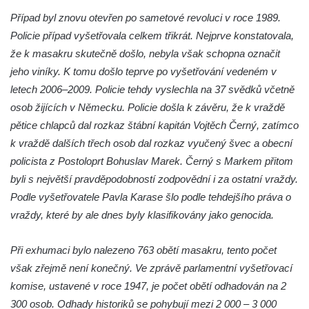
Případ byl znovu otevřen po sametové revoluci v roce 1989.
Kenotaf Emila Miksche na hřbitově v Lužici
Policie případ vyšetřovala celkem třikrát. Nejprve konstatovala,
Kenotaf Antonína Krause na hřbitově v
že k masakru skutečně došlo, nebyla však schopna označit
Lužici
jeho viníky. K tomu došlo teprve po vyšetřování vedeném v
Pomník vojákům Rudé armády na hřbitově
letech 2006–2009. Policie tehdy vyslechla na 37 svědků včetně
v Kozlech
osob žijících v Německu. Policie došla k závěru, že k vraždě
Pamětní deska pochodu smrti v Saupsdorfu
pětice chlapců dal rozkaz štábní kapitán Vojtěch Černý, zatímco
Pomník obětem 2. světové války v parku
k vraždě dalších třech osob dal rozkaz vyučený švec a obecní
Walthera von der Vogelweide v Duchcově
policista z Postoloprt Bohuslav Marek. Černý s Markem přitom
byli s největší pravděpodobností zodpovědní i za ostatní vraždy.
Památník obětem holokaustu v Lipové ulici
Podle vyšetřovatele Pavla Karase šlo podle tehdejšího práva o
v Duchcově
vraždy, které by ale dnes byly klasifikovány jako genocida.
Pomník obětem válek v Jeníkově
Pamětní deska obětem 1. světové války na
Při exhumaci bylo nalezeno 763 obětí masakru, tento počet
kapli Panny Marie v Lahošti
však zřejmě není konečný. Ve zprávě parlamentní vyšetřovací
Pomník obětem 2. světové války v parku v
komise, ustavené v roce 1947, je počet obětí odhadován na 2
Mikulášovicích
300 osob. Odhady historiků se pohybují mezi 2 000 – 3 000