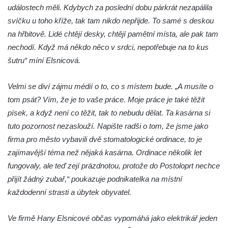
Hrob Františka Morkera na hřbitově v
událostech měli. Kdybych za poslední dobu párkrát nezapálila
Cítolibech
svíčku u toho kříže, tak tam nikdo nepřijde. To samé s deskou
na hřbitově. Lidé chtějí desky, chtějí pamětní místa, ale pak tam
Hrob Josefa Fronka na hřbitově v Cítolibech
nechodí. Když má někdo něco v srdci, nepotřebuje na to kus
Hrob Jana Císarika na hřbitově v Cítolibech
šutru“ míní Elsnicová.
Hrob Jana Legáta na hřbitově v Cítolibech
Hrob Karla Trenklera na hřbitově v
Velmi se diví zájmu médií o to, co s místem bude. „A musíte o
Cítolibech
tom psát? Vím, že je to vaše práce. Moje práce je také těžit
Pamětní deska Jaroslava Lhotského na
písek, a když není co těžit, tak to nebudu dělat. Ta kasárna si
zámku v Cítolibech
tuto pozornost nezaslouží. Napište radši o tom, že jsme jako
firma pro město vybavili dvě stomatologické ordinace, to je
Pomník obětem 1. a 2. světové války před
zajímavější téma než nějaká kasárna. Ordinace několik let
zámkem v Cítolibech
fungovaly, ale teď zejí prázdnotou, protože do Postoloprt nechce
Pomník na místě hrobu ruských vojáků z
přijít žádný zubař,“ poukazuje podnikatelka na místní
napoleonských válek u silnice z Chlumčan
každodenní strasti a úbytek obyvatel.
do Cítolib
Hrob Antonína Švejdy na hřbitově v
Ve firmě Hany Elsnicové občas vypomáhá jako elektrikář jeden
Chlumčanech