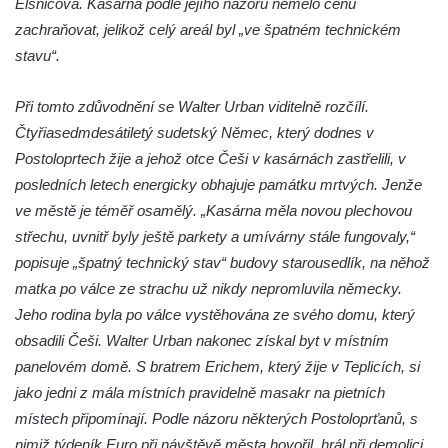
Elsnicová. Kasárna podle jejího názoru nemělo cenu
v Dubé
zachraňovat, jelikož celý areál byl „ve špatném technickém
Hrob Jiřího Kasala na hřbitově v Dubé
stavu“.
Pomník padlým rudoarmějcům na hřbitově
Při tomto zdůvodnění se Walter Urban viditelně rozčílí.
v Dubé
Čtyřiasedmdesátiletý sudetský Němec, který dodnes v
Pomník obětem 2. světové války v Dubé
Postoloprtech žije a jehož otce Češi v kasárnách zastřelili, v
Pomník obětem Rumburské vzpoury u
posledních letech energicky obhajuje památku mrtvých. Jenže
hřbitova v Rumburku
ve městě je téměř osamělý. „Kasárna měla novou plechovou
Pomník obětem 1. světové války na hřbitově
střechu, uvnitř byly ještě parkety a umívárny stále fungovaly,“
ve Velkém Šenově
popisuje „špatný technický stav“ budovy starousedlík, na něhož
Hrob Petra Záhorky na hřbitově ve Velkém
matka po válce ze strachu už nikdy nepromluvila německy.
Šenově
Jeho rodina byla po válce vystěhována ze svého domu, který
Hrob Rudolfa Hovorky na hřbitově ve
obsadili Češi. Walter Urban nakonec získal byt v místním
Velkém Šenově
panelovém domě. S bratrem Erichem, který žije v Teplicích, si
jako jedni z mála místních pravidelně masakr na pietních
Hrob Ondreje Gurina na hřbitově ve Velkém
místech připomínají. Podle názoru některých Postoloprťanů, s
Šenově
nimiž týdeník Euro při návštěvě města hovořil, hrál při demolici