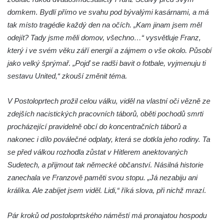
u Loun
domkem. Bydlí přímo ve svahu pod bývalými kasárnami, a má
Kenotaf Josefa Fazakaše na hřbitově v
tak místo tragédie každý den na očích. „Kam jinam jsem měl
Opočně u Loun
odejít? Tady jsme měli domov, všechno…“ vysvětluje Franz,
který i ve svém věku září energií a zájmem o vše okolo. Působí
Hrob Josefa Dvořáka na hřbitově v Opočně
jako velký šprýmař. „Pojď se radši bavit o fotbale, vyjmenuju ti
u Loun
sestavu United,“ zkouší změnit téma.
Hrob Antonína Roflíka na hřbitově v Opočně
u Loun
V Postoloprtech prožil celou válku, viděl na vlastní oči vězně ze
Hrob Emanuela Hrabala na hřbitově v
zdejších nacistických pracovních táborů, oběti pochodů smrti
Opočně u Loun
procházející pravidelně obcí do koncentračních táborů a
Pomník obětem 1. světové války na hřbitově
nakonec i dílo poválečné odplaty, která se dotkla jeho rodiny. Ta
v Dolním Podluží
se před válkou rozhodla zůstat v Hitlerem anektovaných
Pomník obětem 1. světové války před
Sudetech, a přijmout tak německé občanství. Násilná historie
bývalou základní školou čp. 46 v Opočně u
zanechala ve Franzově paměti svou stopu. „Já nezabiju ani
Loun
králíka. Ale zabíjet jsem viděl. Lidi,“ říká slova, při nichž mrazí.
Pomník obětem válek na křižovatce ulic
Pár kroků od postoloprtského náměstí má pronajatou hospodu
Chomutovská a Školní v Otvicích