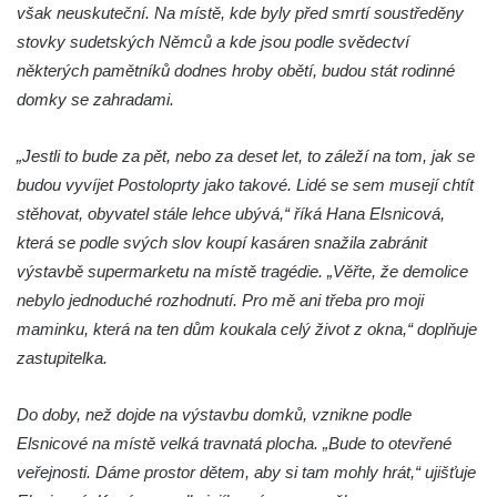
však neuskuteční. Na místě, kde byly před smrtí soustředěny
Hrob Antona Reintsche na hřbitově ve
stovky sudetských Němců a kde jsou podle svědectví
Starých Křečanech
některých pamětníků dodnes hroby obětí, budou stát rodinné
Hrob rodiny Klingerových na hřbitově ve
domky se zahradami.
Starých Křečanech
Pomník obětem 1. světové války v
„Jestli to bude za pět, nebo za deset let, to záleží na tom, jak se
Tyršových sadech v Jablonci nad Nisou
budou vyvíjet Postoloprty jako takové. Lidé se sem musejí chtít
Pamětní desky obětem 1. světové války na
stěhovat, obyvatel stále lehce ubývá,“ říká Hana Elsnicová,
kapli svaté Alžběty Durynské v Dolních
která se podle svých slov koupí kasáren snažila zabránit
Křečanech
výstavbě supermarketu na místě tragédie. „Věřte, že demolice
Pomník Theodora Körnera v Tyršově ulici v
nebylo jednoduché rozhodnutí. Pro mě ani třeba pro moji
Šluknově
maminku, která na ten dům koukala celý život z okna,“ doplňuje
zastupitelka.
Pomník Františka Josefa I. u křížové cesty
ve Šluknově
Do doby, než dojde na výstavbu domků, vznikne podle
Pamětní deska Polské armádě na budově
Elsnicové na místě velká travnatá plocha. „Bude to otevřené
MÚ v ulici 2. polské armády v Rumburku
veřejnosti. Dáme prostor dětem, aby si tam mohly hrát,“ ujišťuje
Kenotaf Richarda Grossmanna na hřbitově