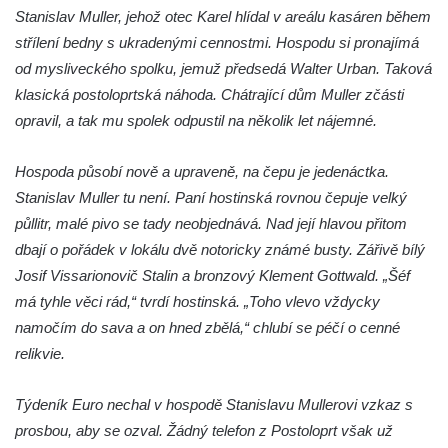
Stanislav Muller, jehož otec Karel hlídal v areálu kasáren během
Kenotaf Josefa Fischera na hřbitově v
střílení bedny s ukradenými cennostmi. Hospodu si pronajímá
Otvicích
od mysliveckého spolku, jemuž předsedá Walter Urban. Taková
Kenotaf Heinricha Gaubeho na hřbitově v
klasická postoloprtská náhoda. Chátrající dům Muller zčásti
Otvicích
opravil, a tak mu spolek odpustil na několik let nájemné.
Kenotaf Franze Singera na hřbitově v
Otvicích
Hospoda působí nově a upraveně, na čepu je jedenáctka.
Hrob neznámého rudoarmějce na hřbitově
Stanislav Muller tu není. Paní hostinská rovnou čepuje velký
v Otvicích
půllitr, malé pivo se tady neobjednává. Nad její hlavou přitom
dbají o pořádek v lokálu dvě notoricky známé busty. Zářivě bílý
Kenotafy Franze Zabranskyho a Ignaze
Josif Vissarionovič Stalin a bronzový Klement Gottwald. „Šéf
Mertena na hřbitově v Otvicích
má tyhle věci rád,“ tvrdí hostinská. „Toho vlevo vždycky
Pomník obětem válek v Pesvicích
namočím do sava a on hned zbělá,“ chlubí se péčí o cenné
Pomník osvobození ve Všestudech
relikvie.
Hrob Václava Michla na hřbitově ve
Strupčicích
Týdeník Euro nechal v hospodě Stanislavu Mullerovi vzkaz s
Kenotaf Bohdana Teichnera na hřbitově ve
prosbou, aby se ozval. Žádný telefon z Postoloprt však už