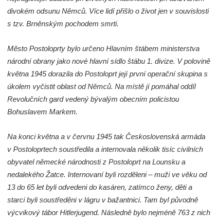
Kenotaf Antona Klause na hřbitově v
divokém odsunu Němců. Více lidí přišlo o život jen v souvislosti
Dolním Podluží
s tzv. Brněnským pochodem smrti.
Kenotaf Heinricha Klause na hřbitově v
Město Postoloprty bylo určeno Hlavním štábem ministerstva
Dolním Podluží
národní obrany jako nové hlavní sídlo štábu 1. divize. V polovině
Kenotaf Josefa Stolle na hřbitově v Dolním
května 1945 dorazila do Postoloprt její první operační skupina s
Podluží
úkolem vyčistit oblast od Němců. Na místě jí pomáhal oddíl
Pomník obětem 1. světové války na
Revolučních gard vedený bývalým obecním policistou
židovském hřbitově v Mostě
Bohuslavem Markem.
Hrob Aloise Podrábského na hřbitově v
Račicích
Na konci května a v červnu 1945 tak Československá armáda
Pamětní deska Miroslava Švice na domě
v Postoloprtech soustředila a internovala několik tisíc civilních
čp. 43 v Lužci nad Vltavou
obyvatel německé národnosti z Postoloprt na Lounsku a
nedalekého Žatce. Internovaní byli rozděleni – muži ve věku od
Pomník obětem 2. světové války v ulici 1.
13 do 65 let byli odvedeni do kasáren, zatímco ženy, děti a
máje v Lužci nad Vltavou
starci byli soustředěni v lágru v bažantnici. Tam byl původně
Pomník obětem válek v ulici 1. máje v Lužci
výcvikový tábor Hitlerjugend. Následně bylo nejméně 763 z nich
nad Vltavou