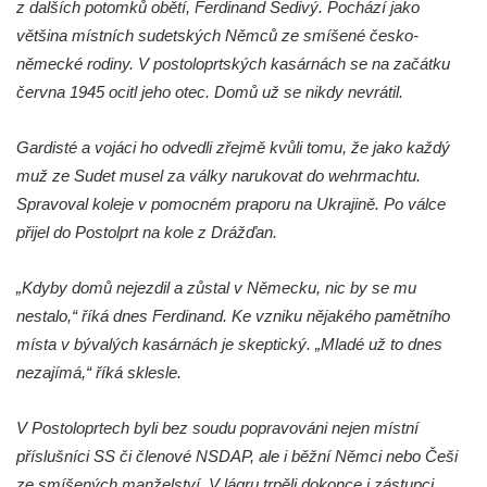
z dalších potomků obětí, Ferdinand Šedivý. Pochází jako
Hrob Jaroslava Klicpery na hřbitově v
většina místních sudetských Němců ze smíšené česko-
Chlumčanech
německé rodiny. V postoloprtských kasárnách se na začátku
Hrob Josefa Bednáře na hřbitově v
června 1945 ocitl jeho otec. Domů už se nikdy nevrátil.
Chlumčanech
Gardisté a vojáci ho odvedli zřejmě kvůli tomu, že jako každý
Hrob Oldřicha Pokorného na hřbitově v
muž ze Sudet musel za války narukovat do wehrmachtu.
Chlumčanech
Spravoval koleje v pomocném praporu na Ukrajině. Po válce
Hrob Antonína Krejcárka na hřbitově v
přijel do Postolprt na kole z Drážďan.
Chlumčanech
Hrob Josefa Fořta na hřbitově v
„Kdyby domů nejezdil a zůstal v Německu, nic by se mu
Chlumčanech
nestalo,“ říká dnes Ferdinand. Ke vzniku nějakého pamětního
Hrob vojáků Rudé armády na hřbitově v
místa v bývalých kasárnách je skeptický. „Mladé už to dnes
Chlumčanech
nezajímá,“ říká sklesle.
Hrob Arnošta a Václava Šůmových na
V Postoloprtech byli bez soudu popravováni nejen místní
hřbitově v Chlumčanech
příslušníci SS či členové NSDAP, ale i běžní Němci nebo Češi
Pomník obětem 1. a 2. světové války v
ze smíšených manželství. V lágru trpěli dokonce i zástupci