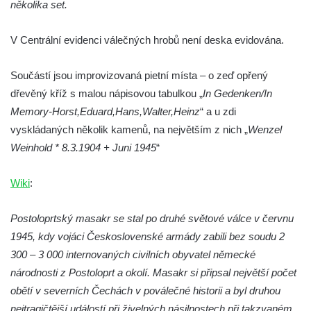
několika set.
Kamarýta ve Velešíně
Pomník obětem 1. a 2. světové války na
V Centrální evidenci válečných hrobů není deska evidována.
náměstí J. V. Kamarýta ve Velešíně
Pomník obětem 1. a 2. světové války v
Součástí jsou improvizovaná pietní místa – o zeď opřený
Římově
dřevěný kříž s malou nápisovou tabulkou „
In Gedenken/In
Hrob Petera Korgera a Petra Štindla na
Memory-Horst,Eduard,Hans,Walter,Heinz
“ a u zdi
hřbitově v Římově
vyskládaných několik kamenů, na největším z nich „
Wenzel
Pomník obětem 1. světové války v Dolním
Weinhold * 8.3.1904 + Juni 1945
“
Předoníně
Wiki
:
Pomník obětem 2. světové války v Plavu
Pamětní deska obětem 1. světové války v
Postoloprtský masakr se stal po druhé světové válce v červnu
Plavu
1945, kdy vojáci Československé armády zabili bez soudu 2
Kenotaf Pepiho Meisela na hřbitově v
300 – 3 000 internovaných civilních obyvatel německé
Dolním Podluží
národnosti z Postoloprt a okolí. Masakr si připsal největší počet
Kenotaf Leopolda Malata na hřbitově v
obětí v severních Čechách v poválečné historii a byl druhou
Dolním Podluží
nejtragičtější událostí při živelných násilnostech při takzvaném