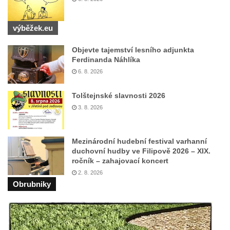
Pomník obětem válek před hřbitovem v
Hostíně u Vojkovic
výběžek.eu
Kenotaf Václava Floriána na hřbitově v
Objevte tajemství lesního adjunkta
Lužci nad Vltavou
Ferdinanda Náhlíka
Kenotaf Miloslava Švice na hřbitově v Lužci
6. 8. 2026
nad Vltavou
Tolštejnské slavnosti 2026
Hrob Václava Kufnera na hřbitově v Lužci
3. 8. 2026
nad Vltavou
Pomník vojákům Rudé armády na hřbitově
v Lužci nad Vltavou
Mezinárodní hudební festival varhanní
duchovní hudby ve Filipově 2026 – XIX.
Pomník Ladislava Sedláčka a Karla Pelce u
ročník – zahajovací koncert
silnice severně od Lužce nad Vltavou
2. 8. 2026
Obrubniky
Kenotaf Alfeda Harnische na hřbitově v
Hrobčicích
Pomník obětem válek v Hrobčicích
Pomník obětem válek v Mirošovicích