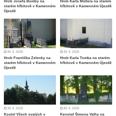
Hrob Josefa Bumby na
Hrob Karla Müllera na starém
koncentračního tábora v Tovární ulici v
starém hřbitově v Kamenném
hřbitově v Kamenném Újezdě
Rychnově u Jablonce nad Nisou
Újezdě
Kenotaf Alfreda Langa na hřbitově v Krásné
u Pěnčína
Kenotaf Emila Posselta na hřbitově v
Krásné u Pěnčína
Kenotaf Edmunda Andera na hřbitově v
30. 6. 2026
30. 6. 2026
Krásné u Pěnčína
Hrob Františka Zelenky na
Hrob Karla Tomka na starém
Hřbitovní kaple rodiny Fiedler na hřbitově v
starém hřbitově v Kamenném
hřbitově v Kamenném Újezdě
Újezdě
Teplicích nad Metují
Kenotaf Franze Ruseho na hřbitově v
Teplicích nad Metují
Pomník obětem 2. světové války na hřbitově
v Teplicích nad Metují
Hrob Waltera Hilleho na hřbitově ve Vlčí
30. 6. 2026
30. 6. 2026
Hoře
Kostel Všech svatých v
Kenotaf Šimona Valhy na