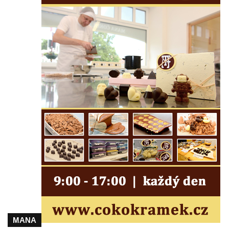
Lužici
Pomník vojákům Rudé armády na hřbitově
v Kozlech
Pamětní deska pochodu smrti v Saupsdorfu
Pomník obětem 2. světové války v parku
Walthera von der Vogelweide v Duchcově
Památník obětem holokaustu v Lipové ulici
v Duchcově
Pomník obětem válek v Jeníkově
Pamětní deska obětem 1. světové války na
kapli Panny Marie v Lahošti
Pomník obětem 2. světové války v parku v
Mikulášovicích
Pomník obětem bombardování 8. 5. 1945 v
ulici U Plovárny ve Frýdlantu
MANA