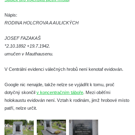
Pomník obětem válek na Náměstí v
Kamenném Újezdě
Nápis:
Kenotaf Jana Mojžiše na hřbitově ve
RODINA HOLCROVA A AULICKÝCH
Velešíně
JOSEF FAZAKAŠ
Kenotaf Josefa Jílka na hřbitově ve
*2.10.1892 +19.7.1942.
Velešíně
umučen v Mauthausenu.
Hrob Jana Foitla na hřbitově ve Velešíně
Hrob Ludvíka Tůmy na hřbitově ve Velešíně
V Centrální evidenci válečných hrobů není kenotaf evidován.
Hrob Josefa Havla na hřbitově ve Velešíně
Pomník obětem 2. světové války na hřbitově
Google nic nenajde, takže nelze se vyjádřit k tomu, proč
u kostela svatého Václava ve Velešíně
dotyčný skončil
v koncentračním táboře
. Mezi oběťmi
holokaustu evidován není. Vztah k rodinám, jimž hrobové místo
Pamětní deska 240 MILES TO FREEDOM u
patří, nelze určit.
pomníku obětem válek na náměstí J. V.
Kamarýta ve Velešíně
Pomník obětem 1. a 2. světové války na
náměstí J. V. Kamarýta ve Velešíně