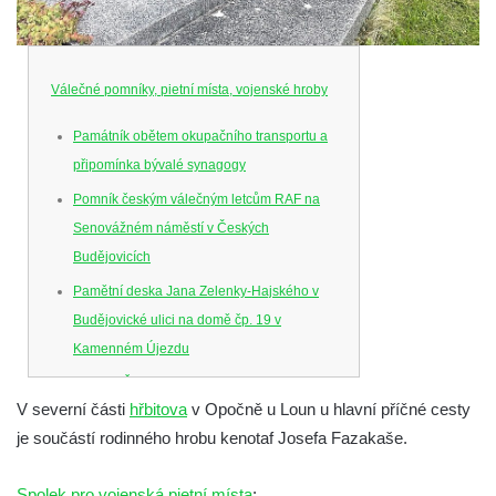
Válečné pomníky, pietní místa, vojenské hroby
Památník obětem okupačního transportu a
připomínka bývalé synagogy
Pomník českým válečným letcům RAF na
Senovážném náměstí v Českých
Budějovicích
Pamětní deska Jana Zelenky-Hajského v
Budějovické ulici na domě čp. 19 v
Kamenném Újezdu
Kenotaf Šimona Valhy na starém hřbitově v
V severní části
hřbitova
v Opočně u Loun u hlavní příčné cesty
Kamenném Újezdě
je součástí rodinného hrobu kenotaf Josefa Fazakaše.
Kenotaf Václava B. Hájka na starém
hřbitově v Kamenném Újezdě
Spolek pro vojenská pietní místa
: