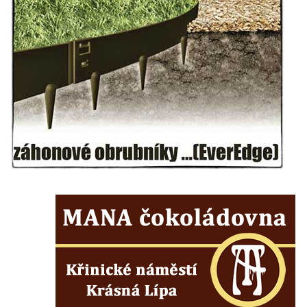
Hrob vojáků Rudé armády na hřbitově v
Račicích
Hrob Jiřího Dovhomilji na hřbitově v
Račicích
Hrob Antonína Medáčka na hřbitově v
Račicích
Hrob Josefa Moravce a Miroslava Moravce
na hřbitově v Dobříni
Pomník obětem válek na hřbitově v Dobříni
Pomník obětem 1. světové války v Lužici
Kenotaf Josefa Matese na hřbitově v Lužici
Pamětní deska Giuseppe Capella na
hřbitově v Lužici
Kenotaf Emila Miksche na hřbitově v Lužici
Kenotaf Antonína Krause na hřbitově v