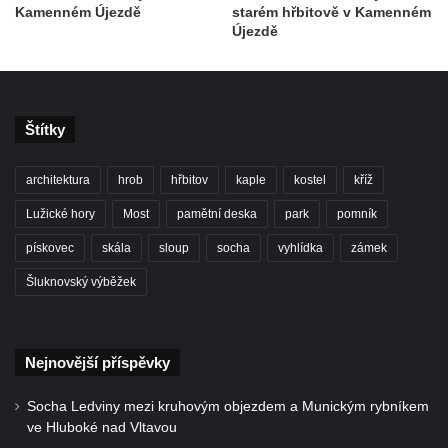
Kamenném Újezdě
starém hřbitově v Kamenném
Kenotaf Oskara Ringelhana na hřbitově v
Újezdě
Benešově nad Ploučnicí
Kenotaf Augusta Michela na hřbitově v
Benešově nad Ploučnicí
Štítky
Hrob Šumových na hřbitově v Benešově
nad Ploučnicí
architektura
hrob
hřbitov
kaple
kostel
kříž
Hrob Theodora Sommera na hřbitově v
Lužické hory
Most
pamětní deska
park
pomník
Benešově nad Ploučnicí
Hrob Wendelina Janiche na hřbitově v
pískovec
skála
sloup
socha
vyhlídka
zámek
Benešově nad Ploučnicí
Šluknovský výběžek
Hrob Christodoulona Panayiotise na
hřbitově v Benešově nad Ploučnicí
Hrob Franze Wünsche na hřbitově v
Nejnovější příspěvky
Benešově nad Ploučnicí
Socha Ledviny mezi kruhovým objezdem a Munickým rybníkem
Pamětní desky obětem 1. světové války v
ve Hluboké nad Vltavou
kapli Panny Marie Bolestné v Benešově