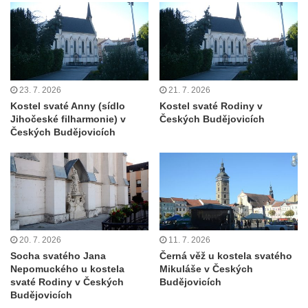
Kaple Panny Marie Růžencové na návsi v
Konětopech
Výklenková kaple u silnice jižně od Hřivic
Kostel svatého Jakuba ve Hřivicích
Kaple svatého Vavřince na návsi v
23. 7. 2026
21. 7. 2026
Touchovicích
Kostel svaté Anny (sídlo
Kostel svaté Rodiny v
Jihočeské filharmonie) v
Českých Budějovicích
Kaple u polní cesty východně od zámku v
Českých Budějovicích
Jimlíně
Kaple svatého Rocha na zvířecím hřbitově v
Jimlíně
Kaple v zahradě domu čp. 55 v Jimlíně
Kaple svatého Josefa v Jimlíně
20. 7. 2026
11. 7. 2026
Márnice na hřbitově v Opočně u Loun
Socha svatého Jana
Černá věž u kostela svatého
Kostel Nanebevzetí Panny Marie v Opočně
Nepomuckého u kostela
Mikuláše v Českých
svaté Rodiny v Českých
Budějovicích
Kostel svaté Barbory v Otvicích
Budějovicích
Kostel svatého archanděla Michaela ve