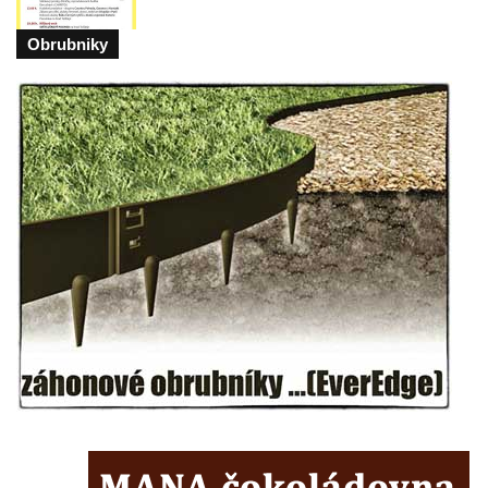
Kaple u kostela svatého Jakuba Většího
Obrubniky
(Staršího) u Lahovic
Kostel svatého Jakuba Většího (Staršího) u
Lahovic
Kostel svatých Petra a Pavla v Želkovicích
Kaple Panny Marie Bolestné v Benešově
nad Ploučnicí
Kostel Narození Panny Marie v Benešově
nad Ploučnicí
Hrobová kaple Mattauschů na hřbitově v
Benešově nad Ploučnicí
Kostel svaté Anny v Tisé
Hrobka rodiny Rohn na hřbitově v
Šumburku nad Desnou – Tanvaldu
Hřbitovní kaple v Šumburku nad Desnou –