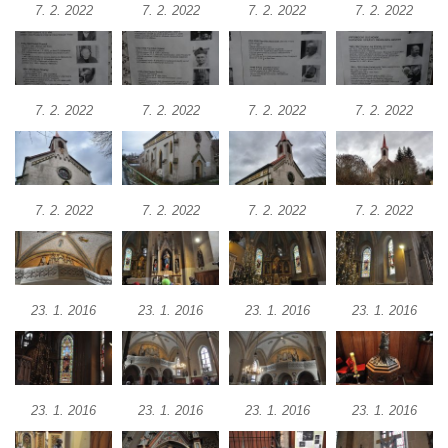
Kaple Andělů strážných (Fürleova kaple) v
7. 2. 2022
7. 2. 2022
7. 2. 2022
7. 2. 2022
Mikulášovicích
Balzerova kaple v Mikulášovicích
Kostel svatého Václava ve Šluknově
7. 2. 2022
7. 2. 2022
7. 2. 2022
7. 2. 2022
Kostel svatého Mikuláše v Třebušíně
Klášterní kostel svatého Františka z Assisi v
Zákupech
7. 2. 2022
7. 2. 2022
7. 2. 2022
7. 2. 2022
Kaple svatého Josefa u Zákup
Kostel svatých Fabiána a Šebestiána v
Zákupech
Kostel svatého Havla v Kuřívodech
23. 1. 2016
23. 1. 2016
23. 1. 2016
23. 1. 2016
Kaple Krista v žaláři u kostela Nalezení
svatého Kříže ve Frýdlantu
Kostel Nalezení svatého Kříže ve Frýdlantu
23. 1. 2016
23. 1. 2016
23. 1. 2016
23. 1. 2016
Kostel Krista Spasitele ve Frýdlantu