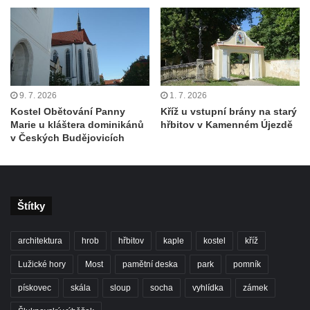
Všestudech
Kostel svatého Václava ve Strupčicích
Kaple v Michalovicích
Kostel svatého Mikuláše ve Velkých
9. 7. 2026
1. 7. 2026
Žernosekách
Kostel Obětování Panny
Kříž u vstupní brány na starý
Kaple svatého Urbana ve Velkých
Marie u kláštera dominikánů
hřbitov v Kamenném Újezdě
v Českých Budějovicích
Žernosekách
Kaple svatého Huberta u hradiště Hrádek u
Libochovan
Kostel Narození Panny Marie v
Štítky
Libochovanech
Márnice u kostel svatého Jana
architektura
hrob
hřbitov
kaple
kostel
kříž
Nepomuckého ve Starých Křečanech
Lužické hory
Most
pamětní deska
park
pomník
Kostel svatého Jana Nepomuckého ve
pískovec
skála
sloup
socha
vyhlídka
zámek
Starých Křečanech