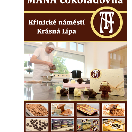
Tanvaldu
Kostel svatého Františka z Assisi v Tanvaldu
Riedlova hrobka v Desné
Kaple svaté Alžběty Durynské v Dolních
Křečanech
Márnice nového hřbitova ve Starých
Křečanech
Bývalá márnice u hřbitova v Dubé
Kostel Nalezení svatého Kříže v Dubé
Kostel Nanebevzetí Panny Marie v
Úněticích
Kostel svatého Klementa v Levém Hradci
Kostel Wang (Karpacz – Bierutowice,
Polsko)
Skalní kaple Nejsvětější Trojice u Česká
Kamenice