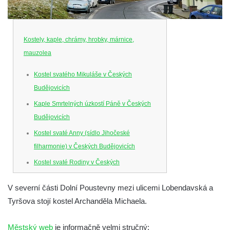
Kostely, kaple, chrámy, hrobky, márnice,
mauzolea
Kostel svatého Mikuláše v Českých
Budějovicích
Kaple Smrtelných úzkostí Páně v Českých
Budějovicích
Kostel svaté Anny (sídlo Jihočeské
filharmonie) v Českých Budějovicích
Kostel svaté Rodiny v Českých
Budějovicích
V severní části Dolní Poustevny mezi ulicemi Lobendavská a
Kostel Obětování Panny Marie u kláštera
Tyršova stojí kostel Archanděla Michaela.
dominikánů v Českých Budějovicích
Kostel Všech svatých v Kamenném Újezdě
Městský web
je informačně velmi stručný: