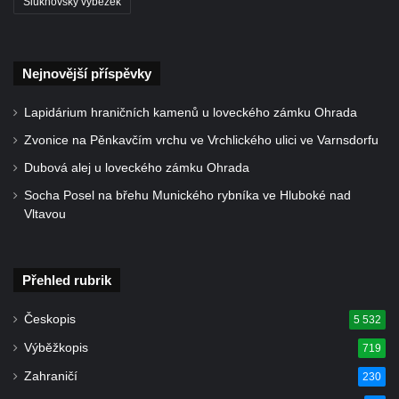
Šluknovský výběžek
Kostel svatého Václava v Srbské Kamenici
Kostel svatého Kryštofa v Kryštofově Údolí
Hrobka rodiny Havlovy na hřbitově v
Nejnovější příspěvky
Chloumku v Mělníku
Lapidárium hraničních kamenů u loveckého zámku Ohrada
Kostel Nejsvětější Trojice na hřbitově v
Chloumku v Mělníku
Zvonice na Pěnkavčím vrchu ve Vrchlického ulici ve Varnsdorfu
Kaple svatého Jana Nepomuckého na
Dubová alej u loveckého zámku Ohrada
Chloumečku v Mělníku
Socha Posel na břehu Munického rybníka ve Hluboké nad
Vltavou
Hřbitovní kaple v Trávníku
Hřbitovní kaple ve Svoru
Kaple na rozcestí v jižní části Budyně nad
Přehled rubrik
Ohří
Českopis
5 532
Kaple v centru Roudníčku
Výběžkopis
719
Kaple u domu čp. 51 v Roudníčku
Zahraničí
230
Kaple v Brníkově