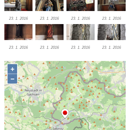
Kaple Getsemanské zahrady na křížové
cestě na Křížovém vrchu ve Frýdlantu
Kaple Božího hrobu na Křížové cestě na
23. 1. 2016
23. 1. 2016
23. 1. 2016
23. 1. 2016
Křížovém vrchu ve Frýdlantu
Poustevna na Křížové cestě na Křížovém
vrchu ve Frýdlantu
23. 1. 2016
23. 1. 2016
23. 1. 2016
23. 1. 2016
Kostel svatého Jakuba Většího v Sokolově
Kostel Nanebevzetí Panny Marie ve
Slunečné
Kostel Jména Panny Marie v Sepekově
Kostel svatých Petra a Pavla v Růžové
Kaple Stětí svatého Jana Křtitele v
Rumburku
Bývalá synagoga v Milevsku
Kostel svaté Kateřiny Alexandrijské v
Krásně