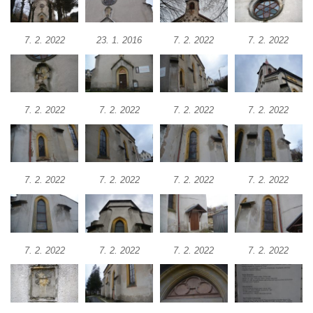
Kaple Olivetské hory pod věží kostela
svatého Michaela Archanděla v Bochově
7. 2. 2022
23. 1. 2016
7. 2. 2022
7. 2. 2022
Mildeova kaple pod Ortelem
Kostel Zvěstování Panny Marie v Duchcově
Výklenková kaple v Teplické ulici u stadionu
v Duchcově
7. 2. 2022
7. 2. 2022
7. 2. 2022
7. 2. 2022
Evangelický kostel v Duchcově
Kostel svatých Petra a Pavla v Jeníkově
Kaple svaté Anny v Jeníkově
7. 2. 2022
7. 2. 2022
7. 2. 2022
7. 2. 2022
Kaple Panny Marie v Lahošti
Kaple svatého Jana Nepomuckého v
Lahošti
7. 2. 2022
7. 2. 2022
7. 2. 2022
7. 2. 2022
Kostel svatého Mikuláše v Mikulášovicích
Kaple Tří otců v Mikulášovicích
Kaple Matky Boží v Mikulášovicích