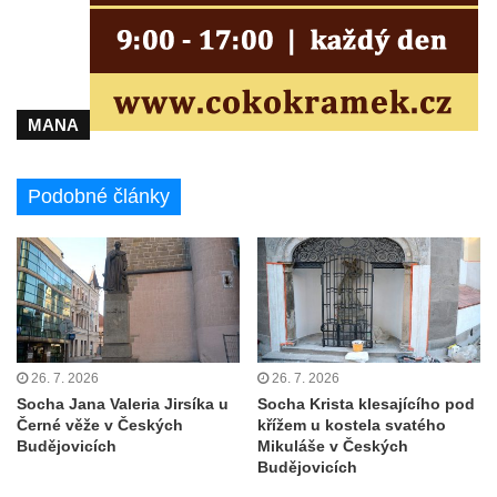
Kostel svatého Vendelína v Perštejně
Kostel Nejsvětější Trojice v Klášterci nad
Ohří
MANA
Evangelická modlitebna u autobusového
nádraží v Dubé
Podobné články
Hřbitovní kaple ve Velkém Šenově
Kaple svaté Apolónie v Cítolibech
Kostel svatého Jakuba Většího v Cítolibech
Márnice na hřbitově v Chlumčanech
Kostel svatého Klementa ve Chlumčanech
Kaple svatého Václava ve Vlčí
26. 7. 2026
26. 7. 2026
Kaple svatého Floriána ve Veltěži
Socha Jana Valeria Jirsíka u
Socha Krista klesajícího pod
Černé věže v Českých
křížem u kostela svatého
Kaple západně od Veltěž u silnice do
Budějovicích
Mikuláše v Českých
Černčic
Budějovicích