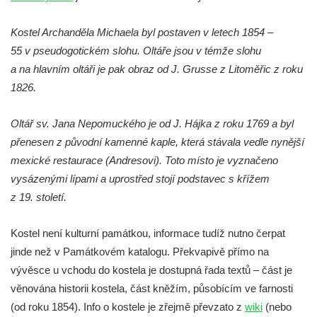
Kaple na křižovatce ulic Budějovická a
Dělnická v Kamenném Újezdě
Kostel Archanděla Michaela byl postaven v letech 1854 –
55 v pseudogotickém slohu. Oltáře jsou v témže slohu
Bývalý kostel svatých Filipa a Jakuba na
a na hlavním oltáři je pak obraz od J. Grusse z Litoměřic z roku
náměstí J. V. Kamarýta ve Velešíně
1826.
Kaple na hřbitově ve Velešíně
Márnice na hřbitově ve Velešíně
Oltář sv. Jana Nepomuckého je od J. Hájka z roku 1769 a byl
Kostel svatého Václava ve Velešíně
přenesen z původní kamenné kaple, která stávala vedle nynější
Poutní areál Římov
mexické restaurace (Andresovi). Toto místo je vyznačeno
vysázenými lípami a uprostřed stojí podstavec s křížem
Kostel svatého Ducha v poutním areálu
z 19. století.
Římov
Křížová cesta Římov – XXV. kaple – Boží
Kostel není kulturní památkou, informace tudíž nutno čerpat
hrob
jinde než v Památkovém katalogu. Překvapivě přímo na
Křížová cesta Římov – XXIV. kaple – Pieta
vývěsce u vchodu do kostela je dostupná řada textů – část je
Křížová cesta Římov – XXIII. kaple –
věnována historii kostela, část kněžím, působícím ve farnosti
Kalvárie
(od roku 1854). Info o kostele je zřejmě převzato z
wiki
(nebo