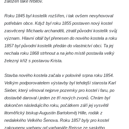
založen také hřbitov.
Pilát
Křížová cesta Římov – XIV. kaple – U
Roku 1845 byl kostelík rozšířen, i tak ovšem nevyhovoval
Kaifáše (U Děvečky)
potřebám obce. Když byl roku 1855 postaven nový kostel
Křížová cesta Římov – XIII. kaple – U
zasvěcený Michaelu archanděli, ztratil původní kostelík svůj
Annáše (U Kaifáše)
význam. Hlavní oltář byl přenesen do nového kostela a roku
Křížová cesta Římov – XII. kaple – Vodní
1857 byl původní kostelík předán do vlastnictví obci. Ta jej
brána
nechala roku 1868 strhnout a na jeho místě postavila velký
železný kříž s postavou Krista.
Křížová cesta Římov – XI. kaple – Ježíš
haněn a tupen
Stavba nového kostela začala v polovině srpna roku 1854.
Křížová cesta Římov – X. kaple – U
Velkým podporovatelem výstavby byl tehdejší starosta Karl
Cedronu
Sieber, který věnoval nejprve pozemky pro kostel i faru, po
Křížová cesta Římov – IX. kaple – U
dostavbě daroval i jeden ze tří nových zvonů. Chrám byl
chromého žida
dokončen následujícího roku, počátkem září jej vysvětil
Křížová cesta Římov – VIII. kaple – Kristus
litoměřický biskup Augustin Bartoloměj Hille, rodák z
svázán a ze zahrady vyhnán
nedalekého Velkého Šenova. Roku 1857 byly pro kostel
Křížová cesta Římov – VII. kaple – Políbení
zakoupeny varhany od varhanáře Reisse ze saského