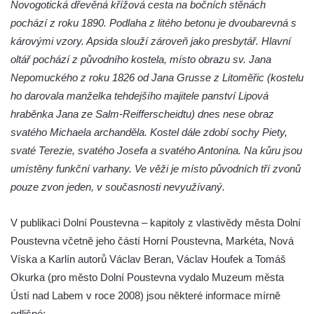
Novogotická dřevěná křížová cesta na bočních stěnách
pochází z roku 1890. Podlaha z litého betonu je dvoubarevná s
Kostel svatého Havla na hřbitově v
károvými vzory. Apsida slouží zároveň jako presbytář. Hlavní
Hrobčicích
oltář pochází z původního kostela, místo obrazu sv. Jana
Kaple svatého Vavřince v Mirošovicích
Nepomuckého z roku 1826 od Jana Grusse z Litoměřic (kostelu
Márnice na hřbitově v Račicích
ho darovala manželka tehdejšího majitele panství Lipová
Márnice na hřbitově v Dobříni
hraběnka Jana ze Salm-Reifferscheidtu) dnes nese obraz
Kaple v Bezděkově
svatého Michaela archanděla. Kostel dále zdobí sochy Piety,
Kaple Nejsvětější Trojice v centru Liběšic
svaté Terezie, svatého Josefa a svatého Antonína. Na kůru jsou
umístěny funkční varhany. Ve věži je místo původních tří zvonů
Výklenková kaple na rozcestí na jižním
pouze zvon jeden, v současnosti nevyužívaný.
okraji Liběšic
Kostel svaté Kateřiny v Chouči
V publikaci Dolní Poustevna – kapitoly z vlastivědy města Dolní
Kaple svatého Blažeje východně od Lužice
Poustevna včetně jeho částí Horní Poustevna, Markéta, Nová
Kostel svatého Augustina v Lužici
Víska a Karlín autorů Václav Beran, Václav Houfek a Tomáš
Márnice na hřbitově v Lužici
Okurka (pro město Dolní Poustevna vydalo Muzeum města
Ústí nad Labem v roce 2008) jsou některé informace mírně
Kostel svatého Martina v Kozlech
odlišné: