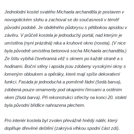
Kaple mezi Dolním Třebonínem a Horním
Třebonínem
Jednolodní kostel svatého Michaela archanděla je postaven v
novogotickém slohu a zachoval se do současnosti v téměř
Kaple v severní části Dolního Třebonína
původní podobě. Je obdélného půdorysu s pětibokou apsidou v
Márnice na hřbitově v Rybniště
závěru. V průčelí kostela je jednoduchý portál, nad kterým je
Kaple u kostela svatého Jiljí v Lužci nad
umístěna (nyní prázdná) nika a kruhové okno (roseta). (V nice
Vltavou
byla původně umístěna betonová socha Michaela archanděla.)
Kostel svatého Jiljí v Lužci nad Vltavou
Ze štítu vybíhá čtvehranná věž s oknem po každé straně a s
Kaple Božího těla na hřbitově v Hostíně u
hodinami. Boční stěny i apsida jsou zdobeny vysokými okny s
Vojkovic
lomeným obloukem a opěráky, které mají spíše dekorativní
funkci. Fasáda je jednoduchá a poměrně fádní (šedá barva),
Kostel Nanebevzetí Panny Marie v Hostíně
zdobená pouze ornamenty pod okapními římsami a ostěním
u Vojkovic
oken (žlutá barva). Při rekonstrukci střechy na konci 20. století
Kaple svatého Bartoloměje v Bukolu
byla původní břidlice nahrazena plechem.
Hřbitovní kaple na hřbitově v Lužci nad
Vltavou
Pro interiér kostela byl zvolen převážně hnědý nátěr, který
Márnice na hřbitově v Lužci nad Vltavou
doplňuje dřevěné deštění (zakrývá vlhkou spodní část zdí).
Márnice na hřbitově v Hrobčicích