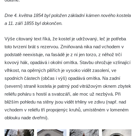
Márnice na hřbitově v Kozlech
Vesnický kostel v Reinhardtsdorfu
Dne 4. května 1854 byl položen základní kámen nového kostela
Kaple v Oparnu
a 11. září 1855 byl dokončen.
Protestantský (evangelicko-luterský) kostel
Výše citovaný text říká, že kostel je udržovaný, leč je potřeba
Crostau
toto tvrzení brát s rezervou. Zmiňovaná nika nad vchodem v
Kaple Nanebevstoupení Panny Marie ve
podstatě neexistuje, na fasádě je z ní jen torzo, z něhož trčí
Svitavě
kovový hák, opadává i okolní omítka. Stavbu ohrožuje vzlínající
Výklenková kaple Piety ve Svojkově
vlhkost, na opěrných pilířích je vysoko vidět zasolení, ve
Kostel Nejsvětější Trojice ve Velenicích
spodních částech (občas i výš) opadává omítka. Na zadní
Kostel svatého Vavřince v Okounově
(severní) straně kostela je patrný pod vitrážovým oknem zbytek
Kostel svatých Petra a Pavla v Semilech
reliéfu poháru s hostií a svatozáří, ale moc už nezbývá. Při
bližším pohledu na stěny jsou vidět trhliny ve zdivu (např. nad
Kostel Nanebevzetí Panny Marie (St. Mariä
vchodem v reliéfu tří propojenýc kruhů, umístěném v lomeném
Himmelfahrt) v Schirgiswalde
oblouku nade dveřmi).
Kostel svaté Máří Magdaleny u hradu
Krasíkov