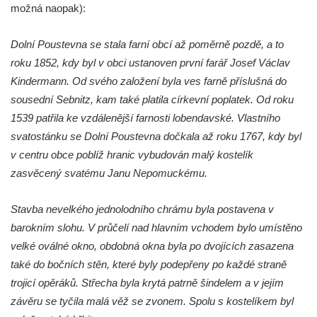
Křížová cesta Římov – XXII. kaple – Šimon
možná naopak):
Cyrénský pomáhá Ježíši nést kříž
Dolní Poustevna se stala farní obcí až poměrně pozdě, a to
Křížová cesta Římov – XXI. kaple –
roku 1852, kdy byl v obci ustanoven první farář Josef Václav
Popravní brána
Kindermann. Od svého založení byla ves farně příslušná do
Křížová cesta Římov – XX. kaple – Svatá
sousední Sebnitz, kam také platila církevní poplatek. Od roku
Veronika potkává Ježíše a utírá mu do své
1539 patřila ke vzdálenější farnosti lobendavské. Vlastního
roušky pot z tváře
svatostánku se Dolní Poustevna dočkala až roku 1767, kdy byl
Křížová cesta Římov – XIX. kaple – Kristus
v centru obce poblíž hranic vybudován malý kostelík
kříž nesoucí potkává Pannu Marii
zasvěcený svatému Janu Nepomuckému.
Křížová cesta Římov – XVIII. kaple – Na
Ježíše vložen kříž
Stavba nevelkého jednolodního chrámu byla postavena v
Křížová cesta Římov – XVII. kaple – Velký
barokním slohu. V průčelí nad hlavním vchodem bylo umístěno
Pilát
velké oválné okno, obdobná okna byla po dvojících zasazena
také do bočních stěn, které byly podepřeny po každé straně
Křížová cesta Římov – XVI. kaple – U
trojicí opěráků. Střecha byla krytá patrně šindelem a v jejím
Herodesa
závěru se tyčila malá věž se zvonem. Spolu s kostelíkem byl
Křížová cesta Římov – XV. kaple – Malý