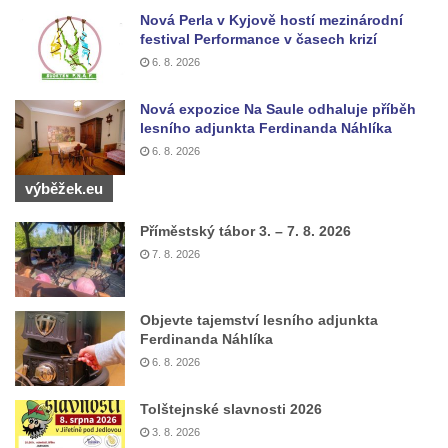
Kostel Panny Marie Pomocné s Ivanitskou
Nová Perla v Kyjově hostí mezinárodní
festival Performance v časech krizí
poustevnou v Teplicích nad Metují
6. 8. 2026
Hřbitovní kaple/márnice na hřbitově v
Teplicích nad Metují
Nová expozice Na Saule odhaluje příběh
Kostel svatého Vavřince v Teplicích nad
lesního adjunkta Ferdinanda Náhlíka
6. 8. 2026
Metují
Hrobová kaple Johanna Nitsche na
výběžek.eu
hřbitově na Vlčí Hoře
Příměstský tábor 3. – 7. 8. 2026
Kaple Panny Marie Karmelské na Vlčí Hoře
7. 8. 2026
Kostel svatého Bartoloměje v Teplicích
Kostel svatého Jana Křtitele na Zámeckém
Objevte tajemství lesního adjunkta
náměstí v Teplicích
Ferdinanda Náhlíka
Chrám Povýšení svatého Kříže na
6. 8. 2026
Zámeckém náměstí v Teplicích
Tolštejnské slavnosti 2026
Výklenková kaple u vodojemu v severní
3. 8. 2026
části Kozel