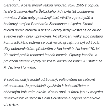
Jidášovo
Gersdorfu. Kostel prošel velkou renovací roku 1905 z popudu
faráře Gustava Adolfa Šelbického, kdy byla též postavena
Křížová cesta Římov – VI. kaple – Olivetská
márnice. Z této doby pocházejí také vitráže v presbytáři a
hora (Getsemanská zahrada)
hodinový stroj od Bernhardta Zachariase z Lipska. Kromě
Křížová cesta Římov – V. kaple – Smutná
dílčích úprav interiéru a běžné údržby nebyl kostel až do druhé
duše
světové války nijak upravován. Po skončení války a po nástupu
Křížová cesta Římov – IV. kaple – Pustá ves
komunistického režimu se ocitl na okraji zájmu a byl udržován
Křížová cesta Římov – III. kaple – Stádní
díky dobrovolníkům, především z řad farníků. Na konci 70. let
brána
20. století prošla renovací fasáda kostela. Opravy interiéru a
Křížová cesta Římov – II. kaple – Poslední
přeložení střešní krytiny se kostel dočkal na konci 20. století za
večeře Páně
P. Václava Horniaka.
Křížová cesta Římov – I. kaple – Loučení
V současnosti je kostel udržovaný, volá ovšem po celkové
Ježíše s Pannou Marií
rekonstrukci. Je pravidelně využíván k bohoslužbám a
Márnice na hřbitově v Římově
občasným kulturním akcím. Kostel spolu s farou jsou v majetku
Kaple v Horním Třeboníně
římskokatolické farnosti Dolní Poustevna a nejsou památkově
Kaple Panny Marie v Horním Třeboníně
chráněny.