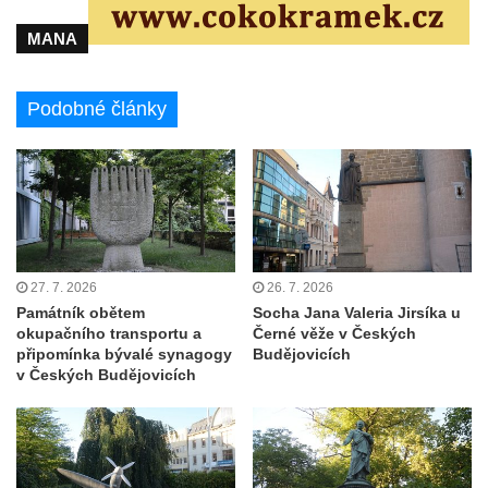
Pamětní deska obětem 1. světové války na
kapli Panny Marie v Lahošti
MANA
Pomník obětem 2. světové války v parku v
Mikulášovicích
Podobné články
Pomník obětem bombardování 8. 5. 1945 v
ulici U Plovárny ve Frýdlantu
Pamětní deska Rumburské vzpoury na
Základní škole Tyršova v Rumburku
Socha Nepokořený v parku Rumburské
vzpoury v Rumburku
27. 7. 2026
26. 7. 2026
Památník obětem
Socha Jana Valeria Jirsíka u
Pamětní deska obětem holokaustu u
okupačního transportu a
Černé věže v Českých
židovského hřbitova v Kovanicích
připomínka bývalé synagogy
Budějovicích
v Českých Budějovicích
Pamětní deska legionářům na Obecním
úřadě v Kovanicích
Pomník obětem 1. světové války v
Kovanicích