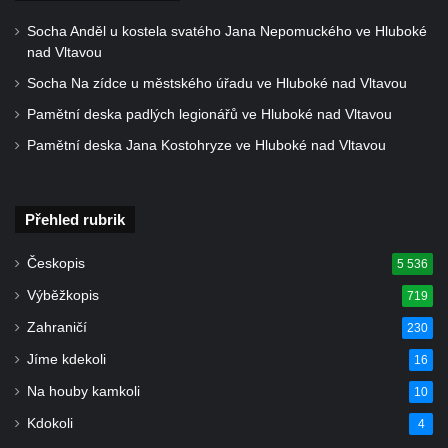
Hrob Christodoulona Panayiotise na
Socha Anděl u kostela svatého Jana Nepomuckého ve Hluboké
nad Vltavou
hřbitově v Benešově nad Ploučnicí
Socha Na zídce u městského úřadu ve Hluboké nad Vltavou
Hrob Franze Wünsche na hřbitově v
Benešově nad Ploučnicí
Pamětní deska padlých legionářů ve Hluboké nad Vltavou
Pamětní desky obětem 1. světové války v
Pamětní deska Jana Kostohryze ve Hluboké nad Vltavou
kapli Panny Marie Bolestné v Benešově
nad Ploučnicí
Přehled rubrik
Pamětní deska Samuela Fullera na zámku
v Sokolově
Českopis
5 536
Kenotaf Ericha Ullmanna na hřbitově
Výběžkopis
719
Šumburk nad Desnou v Tanvaldu
Zahraničí
230
Hrob Pavla Patušnika na hřbitově Šumburk
Jíme kdekoli
16
nad Desnou v Tanvaldu
Na houby kamkoli
10
Hrob sovětských dětí na hřbitově Šumburk
nad Desnou v Tanvaldu
Kdokoli
4