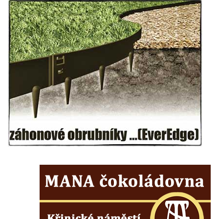
Pomník Ladislava Sedláčka a Karla Pelce u
silnice severně od Lužce nad Vltavou
Kenotaf Alfeda Harnische na hřbitově v
Hrobčicích
Pomník obětem válek v Hrobčicích
Pomník obětem válek v Mirošovicích
Hrob vojáků Rudé armády na hřbitově v
Račicích
Hrob Jiřího Dovhomilji na hřbitově v
Račicích
Hrob Antonína Medáčka na hřbitově v
Račicích
Hrob Josefa Moravce a Miroslava Moravce
na hřbitově v Dobříni
Pomník obětem válek na hřbitově v Dobříni