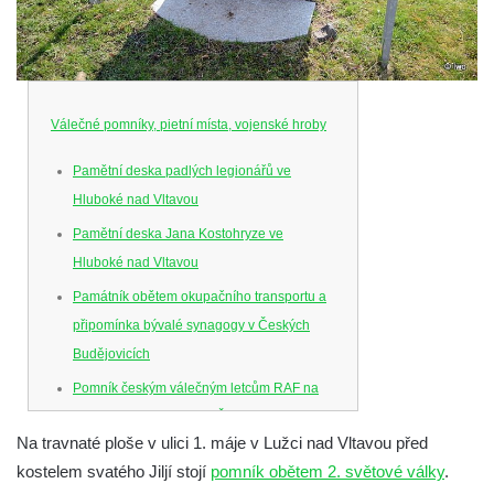
Válečné pomníky, pietní místa, vojenské hroby
Pamětní deska padlých legionářů ve
Hluboké nad Vltavou
Pamětní deska Jana Kostohryze ve
Hluboké nad Vltavou
Památník obětem okupačního transportu a
připomínka bývalé synagogy v Českých
Budějovicích
Pomník českým válečným letcům RAF na
Senovážném náměstí v Českých
Na travnaté ploše v ulici 1. máje v Lužci nad Vltavou před
Budějovicích
kostelem svatého Jiljí stojí
pomník obětem 2. světové války
.
Pamětní deska Jana Zelenky-Hajského v