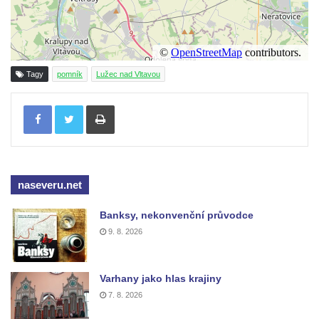
Kenotaf Pepiho Meisela na hřbitově v
Dolním Podluží
Kenotaf Leopolda Malata na hřbitově v
Dolním Podluží
Tagy
pomník
Lužec nad Vltavou
Kenotaf Antona Klause na hřbitově v
Tisknout
Dolním Podluží
Kenotaf Heinricha Klause na hřbitově v
Dolním Podluží
Kenotaf Josefa Stolle na hřbitově v Dolním
naseveru.net
Podluží
Pomník obětem 1. světové války na
Banksy, nekonvenční průvodce
židovském hřbitově v Mostě
9. 8. 2026
Hrob Aloise Podrábského na hřbitově v
Račicích
Varhany jako hlas krajiny
Pamětní deska Miroslava Švice na domě
7. 8. 2026
čp. 43 v Lužci nad Vltavou