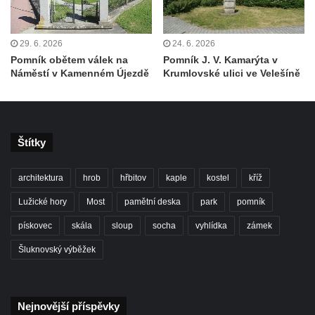
Kenotaf Franze Ruseho na hřbitově v
Teplicích nad Metují
29. 6. 2026
24. 6. 2026
Pomník obětem 2. světové války na hřbitově
Pomník obětem válek na
Pomník J. V. Kamarýta v
v Teplicích nad Metují
Náměstí v Kamenném Újezdě
Krumlovské ulici ve Velešíně
Hrob Waltera Hilleho na hřbitově ve Vlčí
Hoře
Kenotaf Oskara Ringelhana na hřbitově v
Štítky
Benešově nad Ploučnicí
Kenotaf Augusta Michela na hřbitově v
architektura
hrob
hřbitov
kaple
kostel
kříž
Benešově nad Ploučnicí
Lužické hory
Most
pamětní deska
park
pomník
Hrob Šumových na hřbitově v Benešově
pískovec
skála
sloup
socha
vyhlídka
zámek
nad Ploučnicí
Šluknovský výběžek
Hrob Theodora Sommera na hřbitově v
Benešově nad Ploučnicí
Hrob Wendelina Janiche na hřbitově v
Nejnovější příspěvky
Benešově nad Ploučnicí