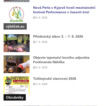
Pomník obětem 2. světové války v ulici 1.
Nová Perla v Kyjově hostí mezinárodní
máje v Lužci nad Vltavou
festival Performance v časech krizí
Pomník obětem válek v ulici 1. máje v Lužci
6. 8. 2026
nad Vltavou
výběžek.eu
Hrob Vladislava Neumana v Hostíně u
Příměstský tábor 3. – 7. 8. 2026
Vojkovic
7. 8. 2026
Pomník obětem válek před hřbitovem v
Hostíně u Vojkovic
Objevte tajemství lesního adjunkta
Kenotaf Václava Floriána na hřbitově v
Ferdinanda Náhlíka
Lužci nad Vltavou
6. 8. 2026
Kenotaf Miloslava Švice na hřbitově v Lužci
nad Vltavou
Tolštejnské slavnosti 2026
3. 8. 2026
Hrob Václava Kufnera na hřbitově v Lužci
nad Vltavou
Obrubniky
Pomník vojákům Rudé armády na hřbitově
v Lužci nad Vltavou