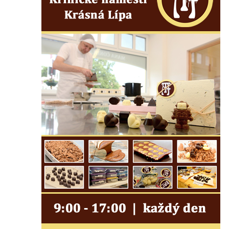
Pomník obětem 1. světové války v Lužici
Kenotaf Josefa Matese na hřbitově v Lužici
Pamětní deska Giuseppe Capella na
hřbitově v Lužici
Kenotaf Emila Miksche na hřbitově v Lužici
Kenotaf Antonína Krause na hřbitově v
Lužici
Pomník vojákům Rudé armády na hřbitově
v Kozlech
Pamětní deska pochodu smrti v Saupsdorfu
Pomník obětem 2. světové války v parku
Walthera von der Vogelweide v Duchcově
Památník obětem holokaustu v Lipové ulici
v Duchcově
Pomník obětem válek v Jeníkově