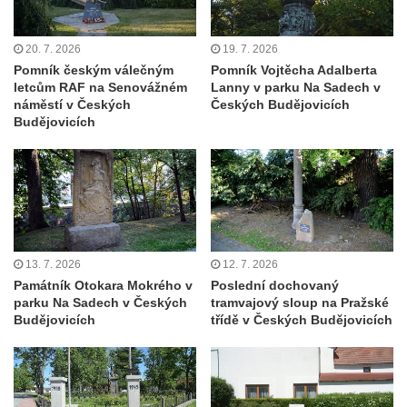
Pomník obětem válek v Kněževsi
Pamětní deska Rudé armádě na radnici v
20. 7. 2026
19. 7. 2026
Trutnově
Pomník českým válečným
Pomník Vojtěcha Adalberta
letcům RAF na Senovážném
Lanny v parku Na Sadech v
Pomník obětem koncentračního tábora na
náměstí v Českých
Českých Budějovicích
hřbitově v Rychnově u Jablonce nad Nisou
Budějovicích
Pomník pracovního nasazení vězňů
koncentračního tábora v Tovární ulici v
Rychnově u Jablonce nad Nisou
Kenotaf Alfreda Langa na hřbitově v Krásné
u Pěnčína
13. 7. 2026
12. 7. 2026
Kenotaf Emila Posselta na hřbitově v
Památník Otokara Mokrého v
Poslední dochovaný
Krásné u Pěnčína
parku Na Sadech v Českých
tramvajový sloup na Pražské
Budějovicích
třídě v Českých Budějovicích
Kenotaf Edmunda Andera na hřbitově v
Krásné u Pěnčína
Hřbitovní kaple rodiny Fiedler na hřbitově v
Teplicích nad Metují