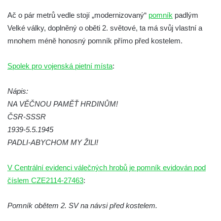
Budějovické ulici na domě čp. 19 v
Ač o pár metrů vedle stojí „modernizovaný“
pomník
padlým
Kamenném Újezdu
Velké války, doplněný o oběti 2. světové, ta má svůj vlastní a
Kenotaf Šimona Valhy na starém hřbitově v
mnohem méně honosný pomník přímo před kostelem.
Kamenném Újezdě
Kenotaf Václava B. Hájka na starém
Spolek pro vojenská pietní místa
:
hřbitově v Kamenném Újezdě
Nápis:
Pomník obětem válek na Náměstí v
NA VĚČNOU PAMĚŤ HRDINŮM!
Kamenném Újezdě
ČSR-SSSR
Kenotaf Jana Mojžiše na hřbitově ve
1939-5.5.1945
Velešíně
PADLI-ABYCHOM MY ŽILI!
Kenotaf Josefa Jílka na hřbitově ve
Velešíně
V Centrální evidenci válečných hrobů je pomník evidován pod
Hrob Jana Foitla na hřbitově ve Velešíně
číslem CZE2114-27463
:
Hrob Ludvíka Tůmy na hřbitově ve Velešíně
Pomník obětem 2. SV na návsi před kostelem.
Hrob Josefa Havla na hřbitově ve Velešíně
Pomník obětem 2. světové války na hřbitově