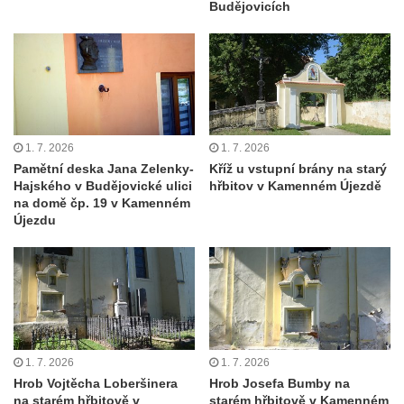
koncentračního tábora v Tovární ulici v
Budějovicích
Rychnově u Jablonce nad Nisou
Kenotaf Alfreda Langa na hřbitově v Krásné
u Pěnčína
Kenotaf Emila Posselta na hřbitově v
Krásné u Pěnčína
1. 7. 2026
1. 7. 2026
Kenotaf Edmunda Andera na hřbitově v
Pamětní deska Jana Zelenky-
Kříž u vstupní brány na starý
Krásné u Pěnčína
Hajského v Budějovické ulici
hřbitov v Kamenném Újezdě
na domě čp. 19 v Kamenném
Hřbitovní kaple rodiny Fiedler na hřbitově v
Újezdu
Teplicích nad Metují
Kenotaf Franze Ruseho na hřbitově v
Teplicích nad Metují
Pomník obětem 2. světové války na hřbitově
v Teplicích nad Metují
1. 7. 2026
1. 7. 2026
Hrob Waltera Hilleho na hřbitově ve Vlčí
Hrob Vojtěcha Loberšinera
Hrob Josefa Bumby na
Hoře
na starém hřbitově v
starém hřbitově v Kamenném