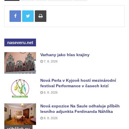
Kenotaf Heinricha Klause na hřbitově v
Dolním Podluží
Tisknout
Kenotaf Josefa Stolle na hřbitově v Dolním
Podluží
Pomník obětem 1. světové války na
židovském hřbitově v Mostě
naseveru.net
Hrob Aloise Podrábského na hřbitově v
Varhany jako hlas krajiny
Račicích
7. 8. 2026
Pamětní deska Miroslava Švice na domě
čp. 43 v Lužci nad Vltavou
Nová Perla v Kyjově hostí mezinárodní
Pomník obětem 2. světové války v ulici 1.
festival Performance v časech krizí
máje v Lužci nad Vltavou
6. 8. 2026
Pomník obětem válek v ulici 1. máje v Lužci
Nová expozice Na Saule odhaluje příběh
nad Vltavou
lesního adjunkta Ferdinanda Náhlíka
Hrob Vladislava Neumana v Hostíně u
6. 8. 2026
Vojkovic
výběžek.eu