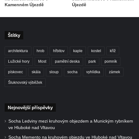
Kamenném Újezdě
Újezdě
Kenotaf Oskara Ringelhana na hřbitově v
Benešově nad Ploučnicí
Kenotaf Augusta Michela na hřbitově v
Benešově nad Ploučnicí
Štítky
Hrob Šumových na hřbitově v Benešově
nad Ploučnicí
architektura
hrob
hřbitov
kaple
kostel
kříž
Hrob Theodora Sommera na hřbitově v
Lužické hory
Most
pamětní deska
park
pomník
Benešově nad Ploučnicí
pískovec
skála
sloup
socha
vyhlídka
zámek
Hrob Wendelina Janiche na hřbitově v
Šluknovský výběžek
Benešově nad Ploučnicí
Hrob Christodoulona Panayiotise na
hřbitově v Benešově nad Ploučnicí
Nejnovější příspěvky
Hrob Franze Wünsche na hřbitově v
Benešově nad Ploučnicí
Socha Ledviny mezi kruhovým objezdem a Munickým rybníkem
ve Hluboké nad Vltavou
Pamětní desky obětem 1. světové války v
kapli Panny Marie Bolestné v Benešově
Socha Memento na kruhovém objezdu ve Hluboké nad Vltavou