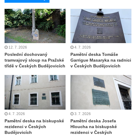
Základní škole Tyršova v Rumburku
Socha Nepokořený v parku Rumburské
vzpoury v Rumburku
Pamětní deska obětem holokaustu u
židovského hřbitova v Kovanicích
12. 7. 2026
4. 7. 2026
Pamětní deska legionářům na Obecním
Poslední dochovaný
Pamětní deska Tomáše
úřadě v Kovanicích
tramvajový sloup na Pražské
Garrigue Masaryka na radnici
třídě v Českých Budějovicích
v Českých Budějovicích
Pomník obětem 1. světové války v
Kovanicích
Pomník obětem válek v Kněževsi
Pamětní deska Rudé armádě na radnici v
Trutnově
Pomník obětem koncentračního tábora na
4. 7. 2026
3. 7. 2026
hřbitově v Rychnově u Jablonce nad Nisou
Pamětní deska na biskupské
Pamětní deska Josefa
rezidenci v Českých
Hloucha na biskupské
Pomník pracovního nasazení vězňů
Budějovicích
rezidenci v Českých