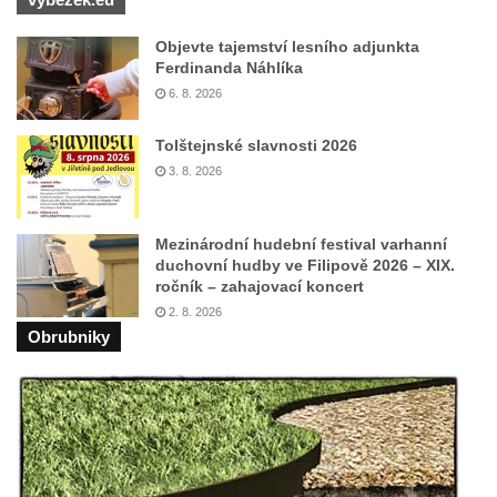
Pomník obětem válek před hřbitovem v
Hostíně u Vojkovic
Objevte tajemství lesního adjunkta
Ferdinanda Náhlíka
Kenotaf Václava Floriána na hřbitově v
6. 8. 2026
Lužci nad Vltavou
Kenotaf Miloslava Švice na hřbitově v Lužci
Tolštejnské slavnosti 2026
nad Vltavou
3. 8. 2026
Hrob Václava Kufnera na hřbitově v Lužci
nad Vltavou
Mezinárodní hudební festival varhanní
duchovní hudby ve Filipově 2026 – XIX.
Pomník vojákům Rudé armády na hřbitově
ročník – zahajovací koncert
v Lužci nad Vltavou
2. 8. 2026
Pomník Ladislava Sedláčka a Karla Pelce u
Obrubniky
silnice severně od Lužce nad Vltavou
Kenotaf Alfeda Harnische na hřbitově v
Hrobčicích
Pomník obětem válek v Hrobčicích
Pomník obětem válek v Mirošovicích