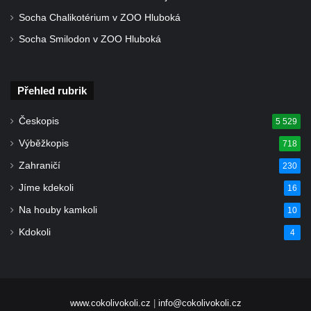
nad Ploučnicí
Socha Chalikotérium v ZOO Hluboká
Pamětní deska Samuela Fullera na zámku
Socha Smilodon v ZOO Hluboká
v Sokolově
Kenotaf Ericha Ullmanna na hřbitově
Přehled rubrik
Šumburk nad Desnou v Tanvaldu
Hrob Pavla Patušnika na hřbitově Šumburk
Českopis
5 529
nad Desnou v Tanvaldu
Výběžkopis
718
Hrob sovětských dětí na hřbitově Šumburk
Zahraničí
230
nad Desnou v Tanvaldu
Jíme kdekoli
16
Pomník prvního a druhého odboje v
Na houby kamkoli
Tanvaldu
10
Kenotaf Josefa Staritze na hřbitově ve
Kdokoli
4
Starých Křečanech
Hrob Antona Reintsche na hřbitově ve
Starých Křečanech
www.cokolivokoli.cz
|
info@cokolivokoli.cz
Hrob rodiny Klingerových na hřbitově ve