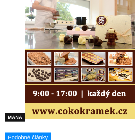
Lužici
Pomník vojákům Rudé armády na hřbitově
v Kozlech
Pamětní deska pochodu smrti v Saupsdorfu
Pomník obětem 2. světové války v parku
Walthera von der Vogelweide v Duchcově
Památník obětem holokaustu v Lipové ulici
v Duchcově
Pomník obětem válek v Jeníkově
Pamětní deska obětem 1. světové války na
kapli Panny Marie v Lahošti
Pomník obětem 2. světové války v parku v
Mikulášovicích
MANA
Pomník obětem bombardování 8. 5. 1945 v
ulici U Plovárny ve Frýdlantu
Podobné články
Pamětní deska Rumburské vzpoury na