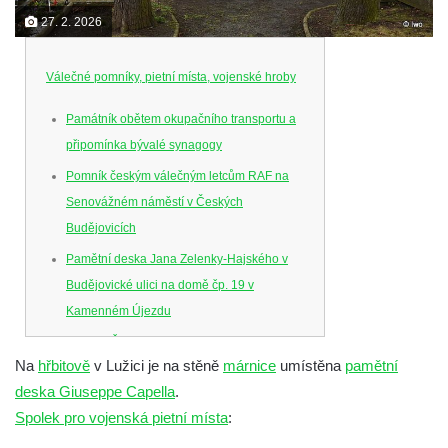
27. 2. 2026
Válečné pomníky, pietní místa, vojenské hroby
Památník obětem okupačního transportu a
připomínka bývalé synagogy
Pomník českým válečným letcům RAF na
Senovážném náměstí v Českých
Budějovicích
Pamětní deska Jana Zelenky-Hajského v
Budějovické ulici na domě čp. 19 v
Kamenném Újezdu
Kenotaf Šimona Valhy na starém hřbitově v
Na
hřbitově
v Lužici je na stěně
márnice
umístěna
pamětní
Kamenném Újezdě
deska Giuseppe Capella
.
Kenotaf Václava B. Hájka na starém
Spolek pro vojenská pietní místa
:
hřbitově v Kamenném Újezdě