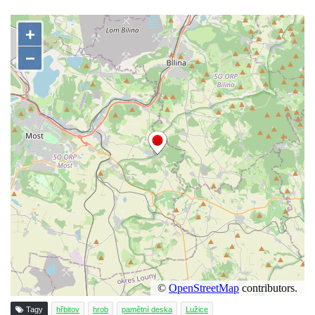
Pomník obětem 1. a 2. světové války v
Římově
Hrob Petera Korgera a Petra Štindla na
hřbitově v Římově
Pomník obětem 1. světové války v Dolním
Předoníně
Pomník obětem 2. světové války v Plavu
Pamětní deska obětem 1. světové války v
Plavu
Kenotaf Pepiho Meisela na hřbitově v
Dolním Podluží
Kenotaf Leopolda Malata na hřbitově v
Dolním Podluží
Kenotaf Antona Klause na hřbitově v
Dolním Podluží
Tagy
hřbitov
hrob
pamětní deska
Lužice