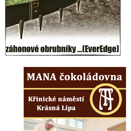
Hrob vojáků Rudé armády na hřbitově v
Račicích
Hrob Jiřího Dovhomilji na hřbitově v
Račicích
Hrob Antonína Medáčka na hřbitově v
Račicích
Hrob Josefa Moravce a Miroslava Moravce
na hřbitově v Dobříni
Pomník obětem válek na hřbitově v Dobříni
Pomník obětem 1. světové války v Lužici
Kenotaf Josefa Matese na hřbitově v Lužici
Pamětní deska Giuseppe Capella na
hřbitově v Lužici
Kenotaf Emila Miksche na hřbitově v Lužici
Kenotaf Antonína Krause na hřbitově v