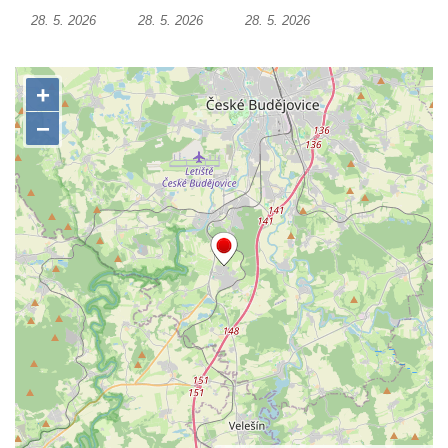
Kamarýta ve Velešíně
28. 5. 2026
28. 5. 2026
28. 5. 2026
Pomník obětem 1. a 2. světové války na
náměstí J. V. Kamarýta ve Velešíně
Pomník obětem 1. a 2. světové války v
Římově
Hrob Petera Korgera a Petra Štindla na
hřbitově v Římově
Pomník obětem 1. světové války v Dolním
Předoníně
Pomník obětem 2. světové války v Plavu
Pamětní deska obětem 1. světové války v
Plavu
Kenotaf Pepiho Meisela na hřbitově v
Dolním Podluží
Kenotaf Leopolda Malata na hřbitově v
Dolním Podluží