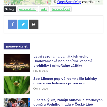
Kenotaf Antona Klause na hřbitově v
Tagy
pamětní deska
válka
Kamenný Újezd
Dolním Podluží
Kenotaf Heinricha Klause na hřbitově v
Tisknout
Dolním Podluží
Kenotaf Josefa Stolle na hřbitově v Dolním
Podluží
Pomník obětem 1. světové války na
naseveru.net
židovském hřbitově v Mostě
Letní sezona na památkách vrcholí.
Hrob Aloise Podrábského na hřbitově v
Hradozámecká noc nabídne večerní
Račicích
prohlídky i mimořádné zážitky
5. 8. 2026
Pamětní deska Miroslava Švice na domě
Zoo Liberec poprvé rozmnožila kriticky
čp. 43 v Lužci nad Vltavou
ohroženou listovnici přízračnou
Pomník obětem 2. světové války v ulici 1.
5. 8. 2026
máje v Lužci nad Vltavou
Pomník obětem válek v ulici 1. máje v Lužci
Liberecký kraj zahájil obnovu historických
domů u Vodního hradu v České Lípě
nad Vltavou