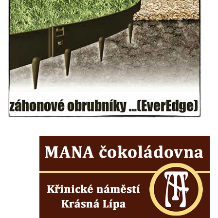
Hrobčicích
Pomník obětem válek v Hrobčicích
Pomník obětem válek v Mirošovicích
Hrob vojáků Rudé armády na hřbitově v
Račicích
Hrob Jiřího Dovhomilji na hřbitově v
Račicích
Hrob Antonína Medáčka na hřbitově v
Račicích
Hrob Josefa Moravce a Miroslava Moravce
na hřbitově v Dobříni
Pomník obětem válek na hřbitově v Dobříni
Pomník obětem 1. světové války v Lužici
Kenotaf Josefa Matese na hřbitově v Lužici
Pamětní deska Giuseppe Capella na
hřbitově v Lužici