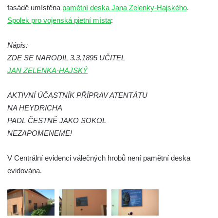
fasádě umístěna
pamětní deska Jana Zelenky-Hajského
.
Kenotaf Václava B. Hájka na starém
Spolek pro vojenská pietní místa
:
hřbitově v Kamenném Újezdě
Pomník obětem válek na Náměstí v
Nápis:
Kamenném Újezdě
ZDE SE NARODIL 3.3.1895 UČITEL
Kenotaf Jana Mojžiše na hřbitově ve
JAN ZELENKA-HAJSKÝ
Velešíně
AKTIVNÍ ÚČASTNÍK PŘÍPRAV ATENTÁTU
Kenotaf Josefa Jílka na hřbitově ve
NA HEYDRICHA
Velešíně
PADL ČESTNĚ JAKO SOKOL
Hrob Jana Foitla na hřbitově ve Velešíně
NEZAPOMENEME!
Hrob Ludvíka Tůmy na hřbitově ve Velešíně
Hrob Josefa Havla na hřbitově ve Velešíně
V Centrální evidenci válečných hrobů není pamětní deska
Pomník obětem 2. světové války na hřbitově
evidována.
u kostela svatého Václava ve Velešíně
Pamětní deska 240 MILES TO FREEDOM u
pomníku obětem válek na náměstí J. V.