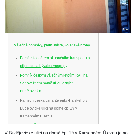
Válečné pomníky, pietní místa, vojenské hroby
Památník obětem okupačního transportu a
připomínka bývalé synagogy
Pomník českým válečným letcům RAF na
Senovážném náměstí v Českých
Budějovicích
Pamětní deska Jana Zelenky-Hajského v
Budějovické ulici na domě čp. 19 v
Kamenném Újezdu
Kenotaf Šimona Valhy na starém hřbitově v
V Budějovické ulici na domě čp. 19 v Kamenném Újezdu je na
Kamenném Újezdě