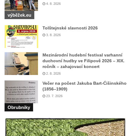
4. 8. 2026
Hrob Vladislava Neumana v Hostíně u
výběžek.eu
Vojkovic
Pomník obětem válek před hřbitovem v
Tolštejnské slavnosti 2026
Hostíně u Vojkovic
3. 8. 2026
Kenotaf Václava Floriána na hřbitově v
Lužci nad Vltavou
Mezinárodní hudební festival varhanní
Kenotaf Miloslava Švice na hřbitově v Lužci
duchovní hudby ve Filipově 2026 – XIX.
ročník – zahajovací koncert
nad Vltavou
2. 8. 2026
Hrob Václava Kufnera na hřbitově v Lužci
Večer na počest Jakuba Bart-Ćišinského
nad Vltavou
(1856–1909)
Pomník vojákům Rudé armády na hřbitově
23. 7. 2026
v Lužci nad Vltavou
Obrubniky
Pomník Ladislava Sedláčka a Karla Pelce u
silnice severně od Lužce nad Vltavou
Kenotaf Alfeda Harnische na hřbitově v