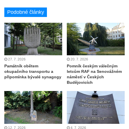
Pomník obětem bombardování 8. 5. 1945 v
ulici U Plovárny ve Frýdlantu
Podobné články
Pamětní deska Rumburské vzpoury na
Základní škole Tyršova v Rumburku
Socha Nepokořený v parku Rumburské
vzpoury v Rumburku
Pamětní deska obětem holokaustu u
27. 7. 2026
20. 7. 2026
židovského hřbitova v Kovanicích
Památník obětem
Pomník českým válečným
Pamětní deska legionářům na Obecním
okupačního transportu a
letcům RAF na Senovážném
připomínka bývalé synagogy
náměstí v Českých
úřadě v Kovanicích
Budějovicích
Pomník obětem 1. světové války v
Kovanicích
Pomník obětem válek v Kněževsi
Pamětní deska Rudé armádě na radnici v
Trutnově
Pomník obětem koncentračního tábora na
12. 7. 2026
4. 7. 2026