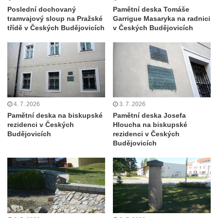
Poslední dochovaný
Pamětní deska Tomáše
hřbitově v Rychnově u Jablonce nad Nisou
tramvajový sloup na Pražské
Garrigue Masaryka na radnici
Pomník pracovního nasazení vězňů
třídě v Českých Budějovicích
v Českých Budějovicích
koncentračního tábora v Tovární ulici v
Rychnově u Jablonce nad Nisou
Kenotaf Alfreda Langa na hřbitově v Krásné
u Pěnčína
Kenotaf Emila Posselta na hřbitově v
4. 7. 2026
3. 7. 2026
Krásné u Pěnčína
Pamětní deska na biskupské
Pamětní deska Josefa
Kenotaf Edmunda Andera na hřbitově v
rezidenci v Českých
Hloucha na biskupské
Budějovicích
rezidenci v Českých
Krásné u Pěnčína
Budějovicích
Hřbitovní kaple rodiny Fiedler na hřbitově v
Teplicích nad Metují
Kenotaf Franze Ruseho na hřbitově v
Teplicích nad Metují
Pomník obětem 2. světové války na hřbitově
v Teplicích nad Metují