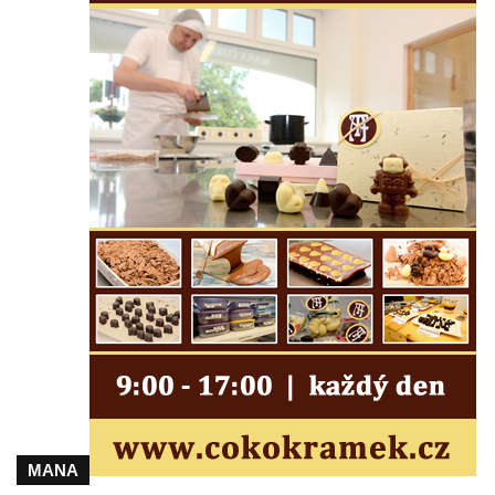
Kenotaf Emila Miksche na hřbitově v Lužici
Kenotaf Antonína Krause na hřbitově v
Lužici
Pomník vojákům Rudé armády na hřbitově
v Kozlech
Pamětní deska pochodu smrti v Saupsdorfu
Pomník obětem 2. světové války v parku
Walthera von der Vogelweide v Duchcově
Památník obětem holokaustu v Lipové ulici
v Duchcově
Pomník obětem válek v Jeníkově
Pamětní deska obětem 1. světové války na
kapli Panny Marie v Lahošti
Pomník obětem 2. světové války v parku v
MANA
Mikulášovicích