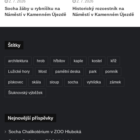
2. 7. 2026
2. 7. 2026
Socha žáby u rybníčku na
Historický rozcestník na
Hrob Waltera Hilleho na hřbitově ve Vlčí
Náměstí v Kamenném Újezdě
Náměstí v Kamenném Újezdě
Hoře
Kenotaf Oskara Ringelhana na hřbitově v
Benešově nad Ploučnicí
Štítky
Kenotaf Augusta Michela na hřbitově v
Benešově nad Ploučnicí
architektura
hrob
hřbitov
kaple
kostel
kříž
Hrob Šumových na hřbitově v Benešově
nad Ploučnicí
Lužické hory
Most
pamětní deska
park
pomník
Hrob Theodora Sommera na hřbitově v
pískovec
skála
sloup
socha
vyhlídka
zámek
Benešově nad Ploučnicí
Šluknovský výběžek
Hrob Wendelina Janiche na hřbitově v
Benešově nad Ploučnicí
Hrob Christodoulona Panayiotise na
Nejnovější příspěvky
hřbitově v Benešově nad Ploučnicí
Socha Chalikotérium v ZOO Hluboká
Hrob Franze Wünsche na hřbitově v