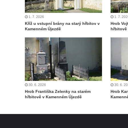
Hrob Václava Kufnera na hřbitově v Lužci
nad Vltavou
1. 7. 2026
1. 7. 20
Kříž u vstupní brány na starý hřbitov v
Hrob Voj
Pomník vojákům Rudé armády na hřbitově
Kamenném Újezdě
hřbitov
v Lužci nad Vltavou
Pomník Ladislava Sedláčka a Karla Pelce u
silnice severně od Lužce nad Vltavou
Kenotaf Alfeda Harnische na hřbitově v
Hrobčicích
Pomník obětem válek v Hrobčicích
Pomník obětem válek v Mirošovicích
30. 6. 2026
30. 6. 2
Hrob vojáků Rudé armády na hřbitově v
Hrob Františka Zelenky na starém
Hrob Kar
hřbitově v Kamenném Újezdě
Kamenné
Račicích
Hrob Jiřího Dovhomilji na hřbitově v
Račicích
Hrob Antonína Medáčka na hřbitově v