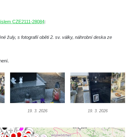
 číslem CZE2111-28084
:
é žuly, s fotografií oběti 2. sv. války, náhrobní deska ze
není.
19. 3. 2026
19. 3. 2026