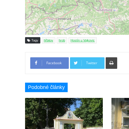
Hrob Aloise Podrábského na hřbitově v
Račicích
Pamětní deska Miroslava Švice na domě
čp. 43 v Lužci nad Vltavou
Pomník obětem 2. světové války v ulici 1.
Tagy
hřbitov
hrob
Hostín u Vojkovic
máje v Lužci nad Vltavou
Pomník obětem válek v ulici 1. máje v Lužci
Tiskno
nad Vltavou
Facebook
Twitter
Hrob Vladislava Neumana v Hostíně u
Vojkovic
Podobné články
Pomník obětem válek před hřbitovem v
Hostíně u Vojkovic
Kenotaf Václava Floriána na hřbitově v
Lužci nad Vltavou
Kenotaf Miloslava Švice na hřbitově v Lužci
nad Vltavou