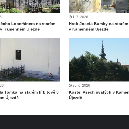
26
1. 7. 2026
těcha Loberšinera na starém
Hrob Josefa Bumby na starém 
ě v Kamenném Újezdě
v Kamenném Újezdě
026
30. 6. 2026
la Tomka na starém hřbitově v
Kostel Všech svatých v Kam
m Újezdě
Újezdě