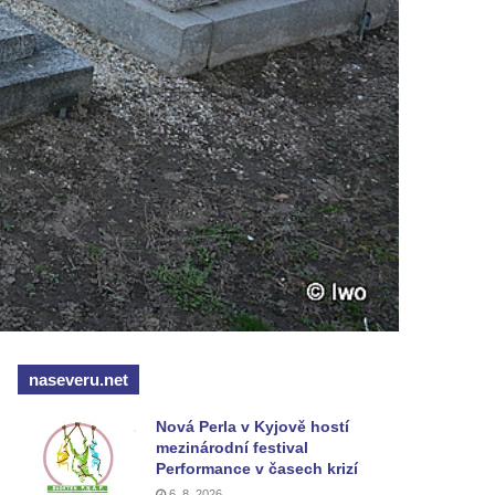
naseveru.net
Nová Perla v Kyjově hostí
mezinárodní festival
Performance v časech krizí
6. 8. 2026