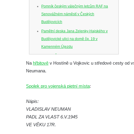
Pomník českým válečným letcům RAF na
Senovážném náměstí v Českých
Budějovicích
Pamětní deska Jana Zelenky-Hajského v
Budějovické ulici na domě čp. 19 v
Kamenném Újezdu
Kenotaf Šimona Valhy na starém hřbitově v
Na
hřbitově
v Hostíně u Vojkovic u středové cesty od v
Kamenném Újezdě
Neumana.
Kenotaf Václava B. Hájka na starém
hřbitově v Kamenném Újezdě
Spolek pro vojenská pietní místa
:
Pomník obětem válek na Náměstí v
Kamenném Újezdě
Nápis:
Kenotaf Jana Mojžiše na hřbitově ve
VLADISLAV NEUMAN
Velešíně
PADL ZA VLAST 6.V.1945
VE VĚKU 17R.
Kenotaf Josefa Jílka na hřbitově ve
Velešíně