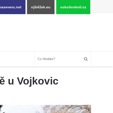
naseveru.net
výběžek.eu
cokolivokoli.cz
ě u Vojkovic