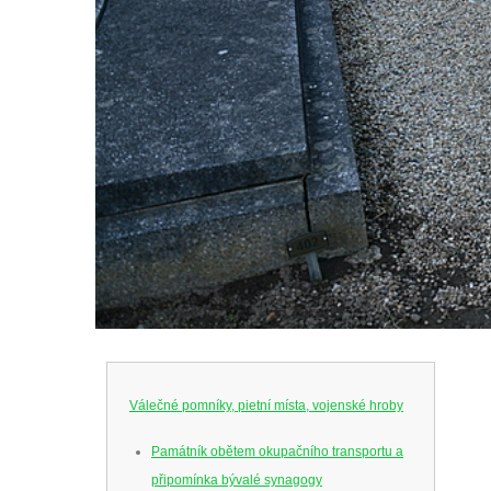
Válečné pomníky, pietní místa, vojenské hroby
Památník obětem okupačního transportu a
připomínka bývalé synagogy