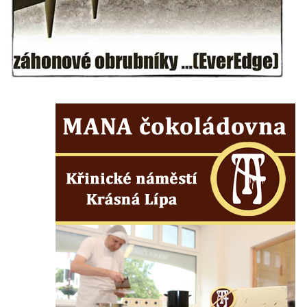
Kenotaf Antonína Krause na hřbitově v
Lužici
Pomník vojákům Rudé armády na hřbitově
v Kozlech
Pamětní deska pochodu smrti v Saupsdorfu
Pomník obětem 2. světové války v parku
Walthera von der Vogelweide v Duchcově
Památník obětem holokaustu v Lipové ulici
v Duchcově
Pomník obětem válek v Jeníkově
Pamětní deska obětem 1. světové války na
kapli Panny Marie v Lahošti
Pomník obětem 2. světové války v parku v
Mikulášovicích
Pomník obětem bombardování 8. 5. 1945 v