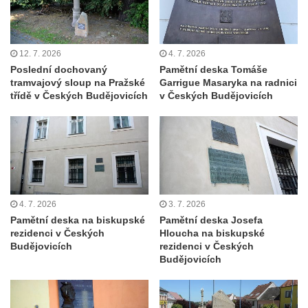
Pomník pracovního nasazení vězňů
koncentračního tábora v Tovární ulici v
Rychnově u Jablonce nad Nisou
12. 7. 2026
4. 7. 2026
Kenotaf Alfreda Langa na hřbitově v Krásné
Poslední dochovaný
Pamětní deska Tomáše
tramvajový sloup na Pražské
Garrigue Masaryka na radnici
u Pěnčína
třídě v Českých Budějovicích
v Českých Budějovicích
Kenotaf Emila Posselta na hřbitově v
Krásné u Pěnčína
Kenotaf Edmunda Andera na hřbitově v
Krásné u Pěnčína
Hřbitovní kaple rodiny Fiedler na hřbitově v
Teplicích nad Metují
4. 7. 2026
3. 7. 2026
Pamětní deska na biskupské
Pamětní deska Josefa
Kenotaf Franze Ruseho na hřbitově v
rezidenci v Českých
Hloucha na biskupské
Teplicích nad Metují
Budějovicích
rezidenci v Českých
Budějovicích
Pomník obětem 2. světové války na hřbitově
v Teplicích nad Metují
Hrob Waltera Hilleho na hřbitově ve Vlčí