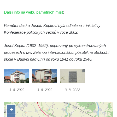
náměstí J. V. Kamarýta ve Velešíně
Další info na webu pamětních míst
:
Pomník obětem 1. a 2. světové války v
Římově
Pamětní deska Josefu Kepkovi byla odhalena z iniciativy
Hrob Petera Korgera a Petra Štindla na
Konfederace politických vězňů v roce 2002.
hřbitově v Římově
Pomník obětem 1. světové války v Dolním
Josef Kepka (1902–1952), popravený po vykonstruovaných
Předoníně
procesech s tzv. Zelenou internacionálou, působil na obchodní
škole v Budyni nad Ohří od roku 1941 do roku 1946.
Pomník obětem 2. světové války v Plavu
Pamětní deska obětem 1. světové války v
Plavu
Kenotaf Pepiho Meisela na hřbitově v
Dolním Podluží
3. 8. 2022
3. 8. 2022
3. 8. 2022
Kenotaf Leopolda Malata na hřbitově v
Dolním Podluží
Kenotaf Antona Klause na hřbitově v