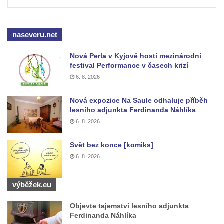
Vojkovic
Pomník obětem válek před hřbitovem v
naseveru.net
Hostíně u Vojkovic
Kenotaf Václava Floriána na hřbitově v
Nová Perla v Kyjově hostí mezinárodní
Lužci nad Vltavou
festival Performance v časech krizí
6. 8. 2026
Kenotaf Miloslava Švice na hřbitově v Lužci
nad Vltavou
Nová expozice Na Saule odhaluje příběh
Hrob Václava Kufnera na hřbitově v Lužci
lesního adjunkta Ferdinanda Náhlíka
nad Vltavou
6. 8. 2026
Pomník vojákům Rudé armády na hřbitově
Svět bez konce [komiks]
v Lužci nad Vltavou
6. 8. 2026
Pomník Ladislava Sedláčka a Karla Pelce u
silnice severně od Lužce nad Vltavou
výběžek.eu
Kenotaf Alfeda Harnische na hřbitově v
Objevte tajemství lesního adjunkta
Hrobčicích
Ferdinanda Náhlíka
Pomník obětem válek v Hrobčicích