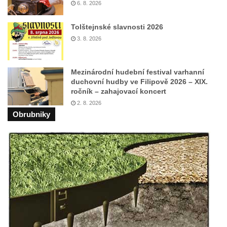
6. 8. 2026
Pomník obětem válek v Mirošovicích
Tolštejnské slavnosti 2026
Hrob vojáků Rudé armády na hřbitově v
3. 8. 2026
Račicích
Hrob Jiřího Dovhomilji na hřbitově v
Mezinárodní hudební festival varhanní
Račicích
duchovní hudby ve Filipově 2026 – XIX.
Hrob Antonína Medáčka na hřbitově v
ročník – zahajovací koncert
Račicích
2. 8. 2026
Obrubniky
Hrob Josefa Moravce a Miroslava Moravce
na hřbitově v Dobříni
Pomník obětem válek na hřbitově v Dobříni
Pomník obětem 1. světové války v Lužici
Kenotaf Josefa Matese na hřbitově v Lužici
Pamětní deska Giuseppe Capella na
hřbitově v Lužici
Kenotaf Emila Miksche na hřbitově v Lužici