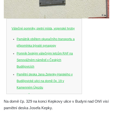
Válečné pomníky, pietní místa, vojenské hroby
Památník obětem okupačního transportu a
připomínka bývalé synagogy
Pomník českým válečným letcům RAF na
Senovážném náměstí v Českých
Budějovicích
Pamětní deska Jana Zelenky-Hajského v
Budějovické ulici na domě čp. 19 v
Kamenném Újezdu
Kenotaf Šimona Valhy na starém hřbitově v
Na domě čp. 329 na konci Kepkovy ulice v Budyni nad Ohří visí
Kamenném Újezdě
pamětní deska Josefa Kepky.
Kenotaf Václava B. Hájka na starém