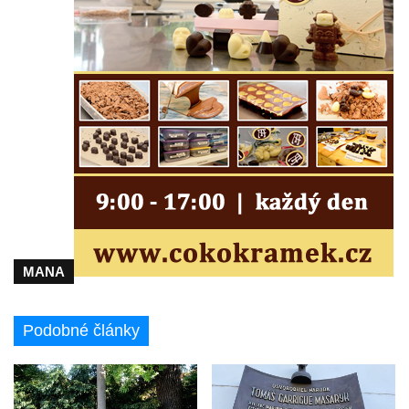
ulici U Plovárny ve Frýdlantu
Pamětní deska Rumburské vzpoury na
Základní škole Tyršova v Rumburku
Socha Nepokořený v parku Rumburské
vzpoury v Rumburku
Pamětní deska obětem holokaustu u
židovského hřbitova v Kovanicích
Pamětní deska legionářům na Obecním
úřadě v Kovanicích
Pomník obětem 1. světové války v
Kovanicích
MANA
Pomník obětem válek v Kněževsi
Pamětní deska Rudé armádě na radnici v
Podobné články
Trutnově
Pomník obětem koncentračního tábora na
hřbitově v Rychnově u Jablonce nad Nisou