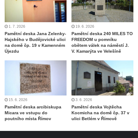
Hoře
Kenotaf Oskara Ringelhana na hřbitově v
Benešově nad Ploučnicí
1. 7. 2026
19. 6. 2026
Kenotaf Augusta Michela na hřbitově v
Pamětní deska Jana Zelenky-
Pamětní deska 240 MILES TO
Hajského v Budějovické ulici
FREEDOM u pomníku
Benešově nad Ploučnicí
na domě čp. 19 v Kamenném
obětem válek na náměstí J.
Hrob Šumových na hřbitově v Benešově
Újezdu
V. Kamarýta ve Velešíně
nad Ploučnicí
Hrob Theodora Sommera na hřbitově v
Benešově nad Ploučnicí
Hrob Wendelina Janiche na hřbitově v
Benešově nad Ploučnicí
15. 6. 2026
3. 6. 2026
Hrob Christodoulona Panayiotise na
Pamětní deska arcibiskupa
Pamětní deska Vojtěcha
hřbitově v Benešově nad Ploučnicí
Micara ve vstupu do
Kocmicha na domě čp. 37 v
poutního místa Římov
ulici Betlém v Římově
Hrob Franze Wünsche na hřbitově v
Benešově nad Ploučnicí