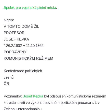
hřbitově v Kamenném Újezdě
Spolek pro vojenská pietní místa
:
Pomník obětem válek na Náměstí v
Kamenném Újezdě
Nápis:
Kenotaf Jana Mojžiše na hřbitově ve
V TOMTO DOMĚ ŽIL
Velešíně
PROFESOR
JOSEF KEPKA
Kenotaf Josefa Jílka na hřbitově ve
* 26.2.1902 + 11.10.1952
Velešíně
POPRAVENÝ
Hrob Jana Foitla na hřbitově ve Velešíně
KOMUNISTICKÝM REŽIMEM
Hrob Ludvíka Tůmy na hřbitově ve Velešíně
Hrob Josefa Havla na hřbitově ve Velešíně
Konfederace politických
Pomník obětem 2. světové války na hřbitově
vězňů
u kostela svatého Václava ve Velešíně
ČR
Pamětní deska 240 MILES TO FREEDOM u
Poznámka:
Josef Kepka
byl odsouzen komunistickým režimem
pomníku obětem válek na náměstí J. V.
k trestu smrti ve vykonstruovaném politickém procesu s tzv.
Kamarýta ve Velešíně
Zelenou internacionálou.
Pomník obětem 1. a 2. světové války na