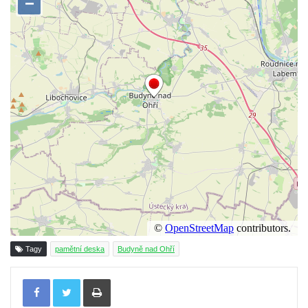
Dolním Podluží
Kenotaf Heinricha Klause na hřbitově v
Dolním Podluží
Kenotaf Josefa Stolle na hřbitově v Dolním
Podluží
Pomník obětem 1. světové války na
židovském hřbitově v Mostě
Hrob Aloise Podrábského na hřbitově v
Račicích
Pamětní deska Miroslava Švice na domě
čp. 43 v Lužci nad Vltavou
Pomník obětem 2. světové války v ulici 1.
máje v Lužci nad Vltavou
Tagy
pamětní deska
Budyně nad Ohří
Pomník obětem válek v ulici 1. máje v Lužci
Tisknout
nad Vltavou
Hrob Vladislava Neumana v Hostíně u