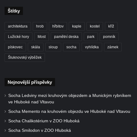
Pamětní desky obětem 1. světové války v
kapli Panny Marie Bolestné v Benešově
Štítky
nad Ploučnicí
Pamětní deska Samuela Fullera na zámku
architektura
hrob
hřbitov
kaple
kostel
kříž
v Sokolově
Lužické hory
Most
pamětní deska
park
pomník
Kenotaf Ericha Ullmanna na hřbitově
pískovec
skála
sloup
socha
vyhlídka
zámek
Šumburk nad Desnou v Tanvaldu
Šluknovský výběžek
Hrob Pavla Patušnika na hřbitově Šumburk
nad Desnou v Tanvaldu
Hrob sovětských dětí na hřbitově Šumburk
Nejnovější příspěvky
nad Desnou v Tanvaldu
Socha Ledviny mezi kruhovým objezdem a Munickým rybníkem
Pomník prvního a druhého odboje v
ve Hluboké nad Vltavou
Tanvaldu
Socha Memento na kruhovém objezdu ve Hluboké nad Vltavou
Kenotaf Josefa Staritze na hřbitově ve
Socha Chalikotérium v ZOO Hluboká
Starých Křečanech
Socha Smilodon v ZOO Hluboká
Hrob Antona Reintsche na hřbitově ve