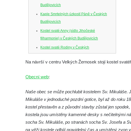
Budějovicích
Kaple Smrtelných úzkostí Páně v Českých
Budějovicích
Kostel svaté Anny (sídlo Jihočeské
filharmonie) v Českých Budějovicích
Kostel svaté Rodiny v Českých
Budějovicích
Na návrší v centru Velkých Žernosek stojí kostel svat
Kostel Obětování Panny Marie u kláštera
dominikánů v Českých Budějovicích
Obecní web
:
Kostel Všech svatých v Kamenném Újezdě
Kaple na křižovatce ulic Budějovická a
Naše obec se může pochlubit kostelem Sv. Mikuláše. J
Dělnická v Kamenném Újezdě
Mikuláše v jednoduché pozdní gotice, byl až do roku 186
kostel přestavěn a z původní stavby zůstal jen spodek, 
Bývalý kostel svatých Filipa a Jakuba na
kostela jsou umístěny kamenné desky s nečitelnými nápi
náměstí J. V. Kamarýta ve Velešíně
socha Sv. Mikuláše, po stranách socha Sv. Josefa a Sv
Kaple na hřbitově ve Velešíně
na věži kostele odbíjí pravidelný čas a umístěný zvon v