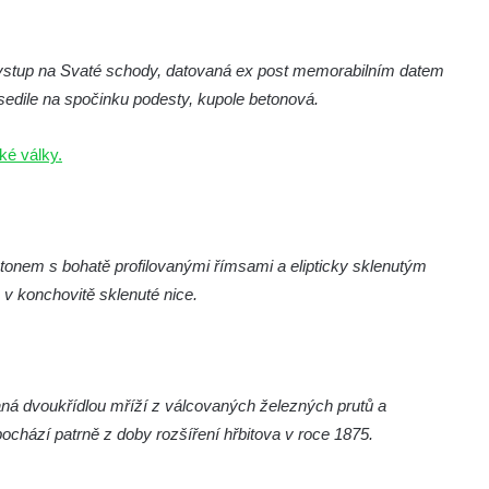
 vstup na Svaté schody, datovaná ex post memorabilním datem
edile na spočinku podesty, kupole betonová.
ké války.
ntonem s bohatě profilovanými římsami a elipticky sklenutým
v konchovitě sklenuté nice.
ná dvoukřídlou mříží z válcovaných železných prutů a
ochází patrně z doby rozšíření hřbitova v roce 1875.