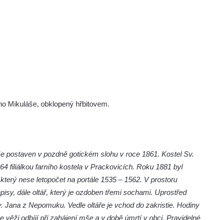
ého Mikuláše, obklopený hřbitovem.
e postaven v pozdně gotickém slohu v roce 1861. Kostel Sv.
4 filiálkou farního kostela v Prackovicích. Roku 1881 byl
který nese letopočet na portále 1535 – 1562. V prostoru
sy, dále oltář, který je ozdoben třemi sochami. Uprostřed
. Jana z Nepomuku. Vedle oltáře je vchod do zakristie. Hodiny
e věži odbíjí při zahájení mše a v době úmrtí v obci. Pravidelné