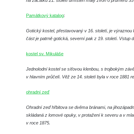
na začátku 21. století umístěn malý zvon o průměru 35 
brána
Památkový katalog
:
Křížová cesta Římov – XI. kaple – Ježíš
haněn a tupen
Gotický kostel, přestavovaný v 16. století, je výraznou
Křížová cesta Římov – X. kaple – U
část je patrně gotická, severní pak z 19. století. Vstup
Cedronu
Křížová cesta Římov – IX. kaple – U
kostel sv. Mikuláše
chromého žida
Křížová cesta Římov – VIII. kaple – Kristus
Jednolodní kostel se síťovou klenbou, s trojbokým závě
svázán a ze zahrady vyhnán
v hlavním průčelí. Věž ze 14. století byla v roce 1881 
Křížová cesta Římov – VII. kaple – Políbení
ohradní zeď
Jidášovo
Křížová cesta Římov – VI. kaple – Olivetská
Ohradní zeď hřbitova se dvěma bránami, na jihozápadní,
hora (Getsemanská zahrada)
skládaná z lomové opuky, v protažení k severu a v mla
Křížová cesta Římov – V. kaple – Smutná
v roce 1875.
duše