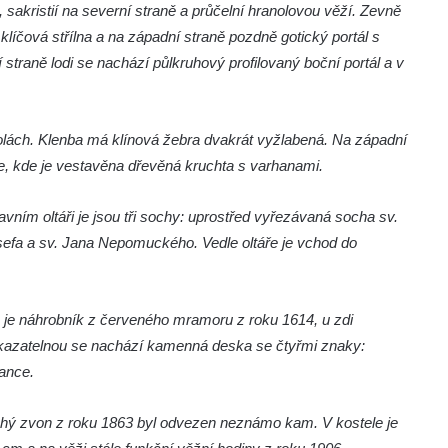
 sakristií na severní straně a průčelní hranolovou věží. Zevně
 klíčová střílna a na západní straně pozdně gotický portál s
 straně lodi se nachází půlkruhový profilovaný boční portál a v
zolách. Klenba má klínová žebra dvakrát vyžlabená. Na západní
že, kde je vestavěna dřevěná kruchta s varhanami.
vním oltáři je jsou tři sochy: uprostřed vyřezávaná socha sv.
osefa a sv. Jana Nepomuckého. Vedle oltáře je vchod do
 je náhrobník z červeného mramoru z roku 1614, u zdi
kazatelnou se nachází kamenná deska se čtyřmi znaky:
ance.
ruhý zvon z roku 1863 byl odvezen neznámo kam. V kostele je