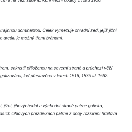
cm a na věži stále funkční věžní hodiny z roku 1906.
 krajinnou dominantou. Celek vymezuje ohradní zeď, jejíž jižní
 do areálu je možný třemi bránami.
rem, sakristií přiloženou na severní straně a průchozí věží
regotizována, loď přestavěna v letech 1516, 1535 až 1562.
 jižní, jihovýchodní a východní straně patrné gotická,
dších cihlových přezdívkách patrně z doby rozšíření hřbitova