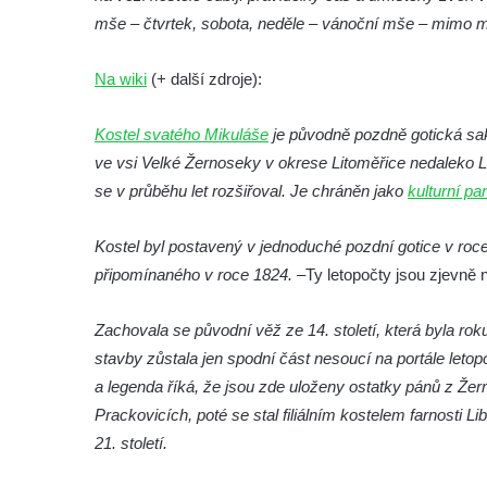
Márnice na hřbitově ve Velešíně
mše – čtvrtek, sobota, neděle – vánoční mše – mimo m
Kostel svatého Václava ve Velešíně
Poutní areál Římov
Na wiki
(+ další zdroje):
Kostel svatého Ducha v poutním areálu
Kostel svatého Mikuláše
je původně pozdně gotická sakr
Římov
ve vsi Velké Žernoseky v okrese Litoměřice nedaleko L
Křížová cesta Římov – XXV. kaple – Boží
se v průběhu let rozšiřoval. Je chráněn jako
kulturní p
hrob
Křížová cesta Římov – XXIV. kaple – Pieta
Kostel byl postavený v jednoduché pozdní gotice v ro
Křížová cesta Římov – XXIII. kaple –
připomínaného v roce 1824. –
Ty letopočty jsou zjevně n
Kalvárie
Křížová cesta Římov – XXII. kaple – Šimon
Zachovala se původní věž ze 14. století, která byla rok
Cyrénský pomáhá Ježíši nést kříž
stavby zůstala jen spodní část nesoucí na portále letop
a legenda říká, že jsou zde uloženy ostatky pánů z Žern
Křížová cesta Římov – XXI. kaple –
Prackovicích, poté se stal filiálním kostelem farnosti 
Popravní brána
21. století.
Křížová cesta Římov – XX. kaple – Svatá
Veronika potkává Ježíše a utírá mu do své