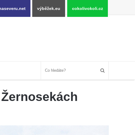
naseveru.net
výběžek.eu
cokolivokoli.cz
h Žernosekách