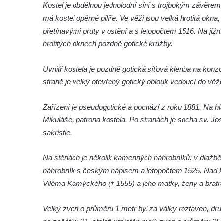
Kostel je obdélnou jednolodní síní s trojbokým závěrem,
roušky pot z tváře
má kostel opěrné pilíře. Ve věži jsou velká hrotitá okna,
Křížová cesta Římov – XIX. kaple – Kristus
přetínavými pruty v ostění a s letopočtem 1516. Na jižní
kříž nesoucí potkává Pannu Marii
hrotitých oknech pozdně gotické kružby.
Křížová cesta Římov – XVIII. kaple – Na
Ježíše vložen kříž
Uvnitř kostela je pozdně gotická síťová klenba na kon
Křížová cesta Římov – XVII. kaple – Velký
straně je velký otevřený gotický oblouk vedoucí do vě
Pilát
Zařízení je pseudogotické a pochází z roku 1881. Na hla
Křížová cesta Římov – XVI. kaple – U
Mikuláše, patrona kostela. Po stranách je socha sv. J
Herodesa
sakristie.
Křížová cesta Římov – XV. kaple – Malý
Pilát
Na stěnách je několik kamenných náhrobníků: v dlažbě
Křížová cesta Římov – XIV. kaple – U
náhrobník s českým nápisem a letopočtem 1525. Nad 
Kaifáše (U Děvečky)
Viléma Kamýckého († 1555) a jeho matky, ženy a bratr
Křížová cesta Římov – XIII. kaple – U
Annáše (U Kaifáše)
Velký zvon o průměru 1 metr byl za války roztaven, d
Křížová cesta Římov – XII. kaple – Vodní