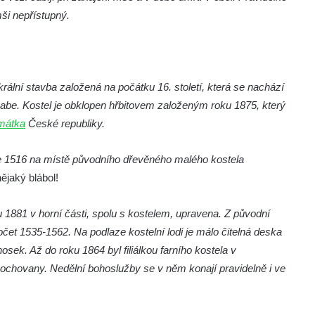
ši nepřístupný.
ální stavba založená na počátku 16. století, která se nachází
abe. Kostel je obklopen hřbitovem založeným roku 1875, který
amátka
České republiky.
ce 1516 na místě původního dřevěného malého kostela
ějaký blábol!
u 1881 v horní části, spolu s kostelem, upravena. Z původní
očet 1535-1562. Na podlaze kostelní lodi je málo čitelná deska
osek. Až do roku 1864 byl filiálkou farního kostela v
Libochovany. Nedělní bohoslužby se v něm konají pravidelně i ve