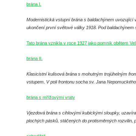
Křížová cesta Římov – IV. kaple – Pustá ves
brána I.
Křížová cesta Římov – III. kaple – Stádní
Modernistická vstupní brána s baldachýnem uvozující
brána
ukončení první světové války 1918. Pod baldachýnem s
Křížová cesta Římov – II. kaple – Poslední
večeře Páně
Tato brána vznikla v roce 1927 jako pomník obětem Vel
Křížová cesta Římov – I. kaple – Loučení
Ježíše s Pannou Marií
brána II.
Márnice na hřbitově v Římově
Kaple v Horním Třeboníně
Klasicistní kulisová brána s mohutným trojúhelným fro
vstupem. V poli frontonu socha sv. Jana Nepomuckého 
Kaple Panny Marie v Horním Třeboníně
Kaple mezi Dolním Třebonínem a Horním
brána s mřížovými vraty
Třebonínem
Kaple v severní části Dolního Třebonína
Vjezdová brána s cihlovými kubickými sloupky, uzavíra
Márnice na hřbitově v Rybniště
plochých pásků, stáčených do protisměrných rozvilin, p
Kaple u kostela svatého Jiljí v Lužci nad
Vltavou