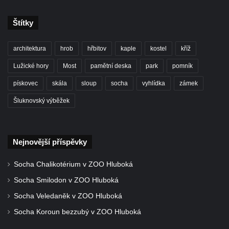
Kříž u domu čp. 128 v Rybništi
Kříž východně od Dubé nad lesoparkem
Štítky
Kříž před hřbitovem v Českolipské ulice v
Dubé
architektura
hrob
hřbitov
kaple
kostel
kříž
Centrální kříž hřbitova v Dubé
Lužické hory
Most
pamětní deska
park
pomník
Kříž v Zahradní ulici v Dubé
pískovec
skála
sloup
socha
vyhlídka
zámek
Kříž v Dlouhé ulici v Dubé
Šluknovský výběžek
Kříž u kostela Nalezení svatého kříže v
Dubé
Kříž na hřbitově ve Velkém Šenově
Nejnovější příspěvky
Steinův kříž u hřbitova ve Velkém Šenově
Socha Chalikotérium v ZOO Hluboká
Menzelův kříž u schodiště do kostele
Socha Smilodon v ZOO Hluboká
svatého Bartoloměje ve Velkém Šenově
Socha Veledaněk v ZOO Hluboká
Kříž na kostele svatého Bartoloměje ve
Socha Koroun bezzubý v ZOO Hluboká
Velkém Šenově