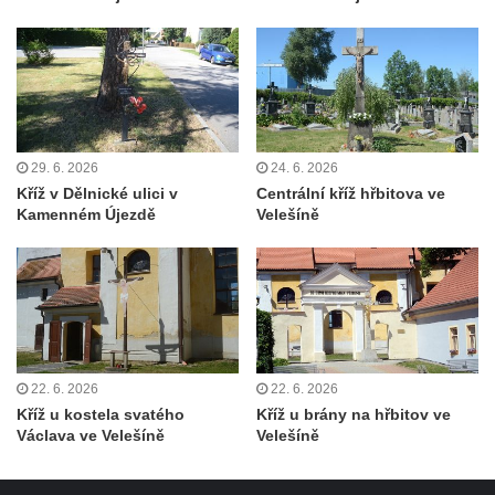
Želkovic pod horou Libeš
Kříž u silnice č. 15 západně od Želkovic
Kříž u silnice č. 15 jižně od Šepetel
Kříž západně od domu čp. 85 v ulici Na
Vilouni v Třebívlicích
29. 6. 2026
24. 6. 2026
Kříž na rozcestí naproti domu čp. 714 v
Kříž v Dělnické ulici v
Centrální kříž hřbitova ve
Lučanech nad Nisou
Kamenném Újezdě
Velešíně
Centrální kříž hřbitova Šumburk nad
Desnou v Tanvaldu
Kříž u kostela svatého Františka z Assisi v
Tanvaldu
Kříž u kostela svatého Jana Nepomuckého
22. 6. 2026
22. 6. 2026
ve Starých Křečanech
Kříž u kostela svatého
Kříž u brány na hřbitov ve
Kříž u domu čp. 39 v Rybništi
Václava ve Velešíně
Velešíně
Kříž u domu čp. 2 v Rybništi