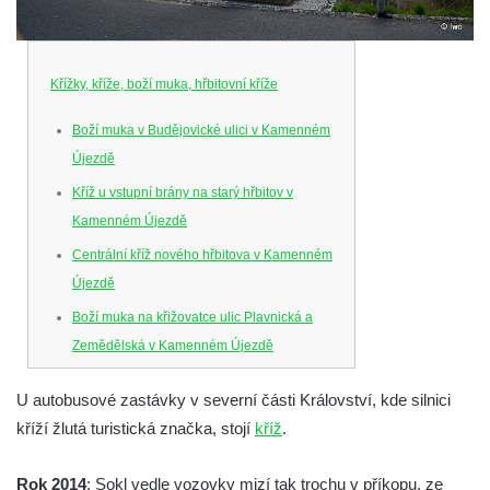
Křížky, kříže, boží muka, hřbitovní kříže
Boží muka v Budějovické ulici v Kamenném
Újezdě
Kříž u vstupní brány na starý hřbitov v
Kamenném Újezdě
Centrální kříž nového hřbitova v Kamenném
Újezdě
Boží muka na křižovatce ulic Plavnická a
Zemědělská v Kamenném Újezdě
Kříž na křižovatce ulic 5. května a Nádražní
U autobusové zastávky v severní části Království, kde silnici
v Kamenném Újezdě
kříží žlutá turistická značka, stojí
kříž
.
Kříž na křižovatce ulic 5. května a Dělnická
v Kamenném Újezdě
Rok 2014
: Sokl vedle vozovky mizí tak trochu v příkopu, ze