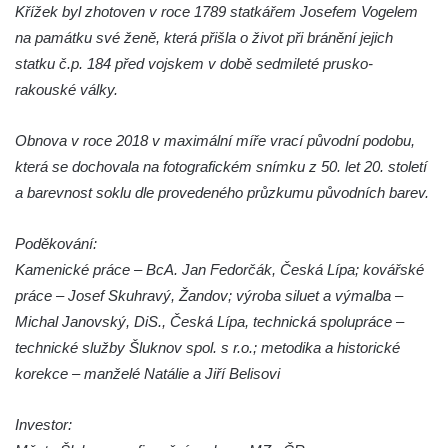
Křížek byl zhotoven v roce 1789 statkářem Josefem Vogelem
Kříž u Obrázku severovýchodně od
na památku své ženě, která přišla o život při bránění jejich
Práchně
statku č.p. 184 před vojskem v době sedmileté prusko-
Kříž na rozcestí u domu čp. 283 v Dolním
rakouské války.
Podluží
Obnova v roce 2018 v maximální míře vrací původní podobu,
Görnerův kříž u silnice č. 264 v Dolním
která se dochovala na fotografickém snímku z 50. let 20. století
Podluží
a barevnost soklu dle provedeného průzkumu původních barev.
Kříž u domu čp. 155 v Chřibské
Údajný kříž u domu čp. 283 ve Chřibské
Poděkování:
Kříž jižně od Bukolu
Kamenické práce – BcA. Jan Fedorčák, Česká Lípa; kovářské
Kříž na návsi v Bukolu
práce – Josef Skuhravý, Žandov; výroba siluet a výmalba –
Michal Janovský, DiS., Česká Lípa, technická spolupráce –
Centrální kříž hřbitova v Hrobčicích
technické služby Šluknov spol. s r.o.; metodika a historické
Kříž u silnice z Chouče do Mirošovic
korekce – manželé Natálie a Jiří Belisovi
Centrální kříž hřbitova v Chouči
Kříž na rozcestí v Záluží
Investor:
Kříž v ulici V Zátiší v Dobříni