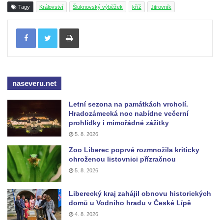
Tagy
Království
Šluknovský výběžek
kříž
Jitrovník
Maazův kříž na Kostelní stezce v
Mikulášovicích
Tisknout
Boží muka na Kostelní stezce v
Mikulášovicích
Franzeho kříž u domu čp. 356 v
Mikulášovicích
naseveru.net
Hammerberský kříž na křižovatce mezi
Letní sezona na památkách vrcholí.
domy čp. 739 a 758 v Mikulášovicích
Hradozámecká noc nabídne večerní
prohlídky i mimořádné zážitky
Kříž Johannese Herlta poblíž domu čp. 428
5. 8. 2026
v Mikulášovicích
Zoo Liberec poprvé rozmnožila kriticky
Drascheho kříž na zahradě domu čp. 915 v
ohroženou listovnici přízračnou
Mikulášovicích
5. 8. 2026
Hillův kříž u domu čp. 436 v Mikulášovicích
Liberecký kraj zahájil obnovu historických
Hampelův kříž západně od dolního nádraží
domů u Vodního hradu v České Lípě
v Mikulášovicích
4. 8. 2026