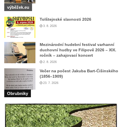
Kříž před kostelem svatých Petra a Pavla v
výběžek.eu
Růžové
Centrální kříž na starém hřbitově ve
Tolštejnské slavnosti 2026
Vilémově
3. 8. 2026
Centrální kříž na novém hřbitově ve
Vilémově
Mezinárodní hudební festival varhanní
duchovní hudby ve Filipově 2026 – XIX.
Kříž u kostela Nanebevzetí Panny Marie na
ročník – zahajovací koncert
křížové cestě ve Vilémově
2. 8. 2026
Kříž u cesty mezi Růžovou a Kamenickou
Večer na počest Jakuba Bart-Ćišinského
Strání
(1856–1909)
Kříž u severní zdi kostela Nalezení svatého
23. 7. 2026
Kříže ve Frýdlantu
Obrubniky
Kříž na Křížové cestě na Křížovém vrchu ve
Frýdlantu
Centrální kříž hřbitova ve Sloupu v Čechách
Kříž u koryta náhonu na Chřibské Kamenici