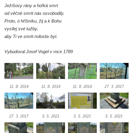
Kříž na rozcestí u domu čp. 49 ve Svojkově
Ježíšovy rány a hořká smrt
Centrální kříž bývalého hřbitova v Horním
od věčné smrti nás osvobodily.
Chlumu
Proto, ó hříšníku, žij a k Bohu
Kříž jižně od Prysku
vysílej své tužby,
aby Ti ve smrti milostiv byl.
Boží muka svatého Floriána v Mezné
Neugebauerův kříž východně od Sloupu v
Vybudoval Josef Vogel v roce 1789
Čechách
Kříž u kostela Zvěstování Panny Marie v
Duchcově
Údajný kříž před kostelem svatých Petra a
11. 8. 2014
11. 8. 2014
11. 8. 2014
27. 3. 2017
Pavla v Jeníkově
Kříž na návsi v Jeníkově
Kříž na křižovatce v Teplické ulici v Lahošti
Kříž U Pěti lip na pastvině severovýchodně
27. 3. 2017
5. 5. 2021
5. 5. 2021
5. 5. 2021
od Mikulášovic
Kříž na rozcestí u domu čp. 123 v