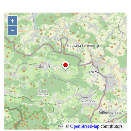
Herltův kříž u Mikova v Mikulášovicích
Kříž u Borských u domu čp. 859 v
Mikulášovicích
Kříž Ließnerových naproti Mikovu v
Mikulášovicích
Kříž u Mikulášovického potoka poblíž
Mikovu v Mikulášovicích
Lissnerův kříž u domu čp. 39 v
Mikulášovicích
Hampelův kříž u bývalých kasáren v
Mikulášovicích
Marchnerův (Zelený) kříž naproti domu čp.
35 v Mikulášovicích
Schneiderův kříž před domem čp. 55 v
Mikulášovicích
Kříž na Kostelní stezce v Mikulášovicích