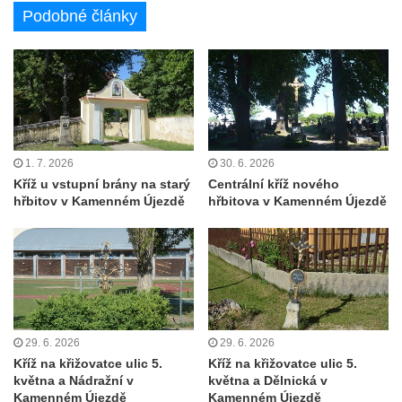
Podobné články
Kříž u kostela Nanebevzetí Panny Marie v
Polici nad Metují
Pánův kříž v Broumovských stěnách
Machovský kříž v Broumovských stěnách
Kříž u domu čp. 113 na Vlčí Hoře
Kříž pod domem čp. 177 na Vlčí Hoře
1. 7. 2026
30. 6. 2026
Centrální kříž hřbitova Vlčí Hora
Kříž u vstupní brány na starý
Centrální kříž nového
hřbitov v Kamenném Újezdě
hřbitova v Kamenném Újezdě
Kříž u domu čp. 128 na Vlčí Hoře
Kříž u domu čp. 79 v ulici Salmovská ve
Velkém Šenově
Kříž naproti domu čp. 23 v ulici Salmovská
ve Velkém Šenově
Kříž u kostela svatého Jana Křtitele v
29. 6. 2026
29. 6. 2026
Teplicích
Kříž na křižovatce ulic 5.
Kříž na křižovatce ulic 5.
května a Nádražní v
května a Dělnická v
Údajný kříž u silnice č. 15 západně od
Kamenném Újezdě
Kamenném Újezdě