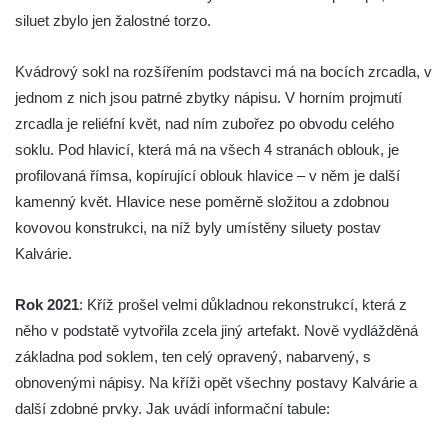
Kříž v Dělnické ulici v Kamenném Újezdě
siluet zbylo jen žalostné torzo.
Boží muka na křižovatce ulic Latrán a K
Kvádrový sokl na rozšířením podstavci má na bocích zrcadla, v
Malší ve Velešíně
jednom z nich jsou patrné zbytky nápisu. V horním projmutí
Centrální kříž hřbitova ve Velešíně
zrcadla je reliéfní květ, nad ním zubořez po obvodu celého
Kříž u kostela svatého Václava ve Velešíně
soklu. Pod hlavicí, která má na všech 4 stranách oblouk, je
Kříž u brány na hřbitov ve Velešíně
profilovaná římsa, kopírující oblouk hlavice – v něm je další
Kříž na zahradě domu čp. 127 v Římově
kamenný květ. Hlavice nese poměrně složitou a zdobnou
Kříž u fary v Římově
kovovou konstrukci, na níž byly umístěny siluety postav
Kalvárie.
Kříž u lípy Jana Gurreho v Římově
Boží muka u hřbitova v Římově
Rok 2021
: Kříž prošel velmi důkladnou rekonstrukcí, která z
Centrální kříž hřbitova v Římově
něho v podstatě vytvořila zcela jiný artefakt. Nově vydlážděná
Kříž na návsi v Dolním Třeboníně
základna pod soklem, ten celý opravený, nabarvený, s
Kříž poblíž domu čp. 169 v Plavu
obnovenými nápisy. Na kříži opět všechny postavy Kalvárie a
další zdobné prvky. Jak uvádí informační tabule:
Kříž na návsi v Plavu
Boží muka v Plavu