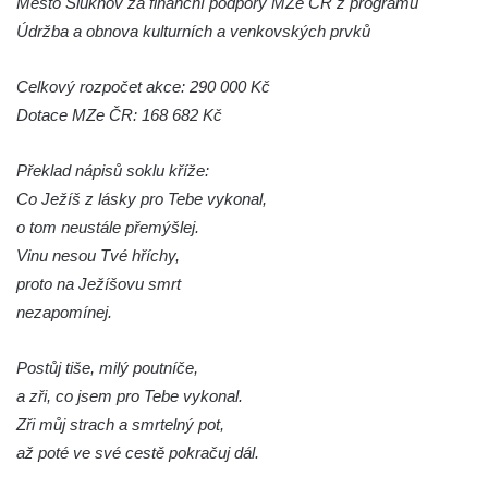
Město Šluknov za finanční podpory MZe ČR z programu
Údržba a obnova kulturních a venkovských prvků
Boží muka u domu čp. 392 na rohu ulic Na
Hradčanech a Palackého v Roudnici nad
Celkový rozpočet akce: 290 000 Kč
Labem
Dotace MZe ČR: 168 682 Kč
Kříž v centru Liběšic
Kříž na návsi v Chouči
Překlad nápisů soklu kříže:
Boží muka na rozcestí východně od Chouče
Co Ježíš z lásky pro Tebe vykonal,
Kříž na návsi v Lužici
o tom neustále přemýšlej.
Vinu nesou Tvé hříchy,
Kříž na návsi v Dobrčicích
proto na Ježíšovu smrt
Kříž u domu čp. 3 v Chrámcích
nezapomínej.
Kříž u polní cesty severozápadně od Kozel
Údajný kříž na návsi v Kozlech
Postůj tiše, milý poutníče,
Centrální kříž hřbitova v Kozlech
a zři, co jsem pro Tebe vykonal.
Zři můj strach a smrtelný pot,
Kříž východně od Oparna u cesty na Lovoš
až poté ve své cestě pokračuj dál.
Pamětní kříž na Lovoši