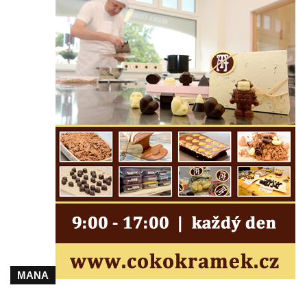
svatého Václava v Rychnově u Jablonce
nad Nisou
Misijní kříž na kostele svatého Václava v
Rychnově u Jablonce nad Nisou
Kříž u domu čp. 23 v Pulečném
Kříž u rozcestí u domu čp. 53 v Maršovicích
Centrální kříž hřbitova v Krásné u Pěnčína
Boží muka v zámeckém parku Dolního
zámku v Teplicích nad Metují
Kříž na náměstí Aloise Jiráska v Teplicích
nad Metují
Kříž před kostelem Panny Marie Pomocné v
Teplicích nad Metují
Kříž na hřbitově v Teplicích nad Metují
MANA
Boží muka nad pramenem U svatého
Antoníčka v Teplicích nad Metují