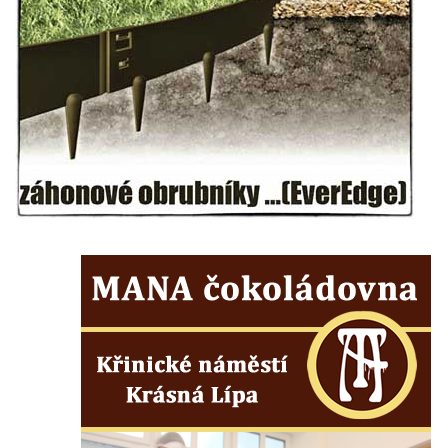
Kříž na Strážném vrchu v Rumburku
Kříž poblíž Ovčího mostu u Tisové
Kříž u kaple svatých Cyrila a Metoděje v
Kunraticích u Šluknova
Kříž na zahradě u domu ev. č. 11 v
Kunraticích u Šluknova
Kříž naproti domu čp. 34 v Kunraticích u
Šluknova
Kříž u polní cesty mezi Šluknovem a
Knížecím
Školní kříž u polní cesty nad Lipovou ulicí v
Rychnově u Jablonce nad Nisou
Boží muka Anděl strážce v Kostelní ulici v
Rychnově u Jablonce nad Nisou
Centrální kříž bývalého hřbitova u kostela