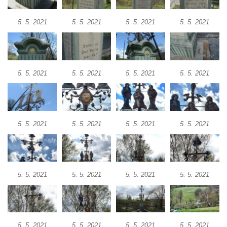
Mikulášovicích
5. 5. 2021
5. 5. 2021
5. 5. 2021
5. 5. 2021
Wäberův kříž v zahradě domu čp. 184 v
Mikulášovicích
Kříž na louce v horních Mikulášovicích
Posteltův kříž naproti domu ev.č. 29 v
5. 5. 2021
5. 5. 2021
5. 5. 2021
5. 5. 2021
Mikulášovicích
Kříž Neubaukreuz u domu čp. 698 v
Mikulášovicích
5. 5. 2021
5. 5. 2021
5. 5. 2021
5. 5. 2021
Kříž manželů Endlerových u továrního
objektu v Mikulášovicích
Kříž u silnice východně od Mikulášovic
Meyerův kříž východně od Mikulášovic
5. 5. 2021
5. 5. 2021
5. 5. 2021
5. 5. 2021
Kříž u rozcestí k větrnému mlýnu Světlík v
Horním Podluží
Kříž u domu čp. 1016 v Mikulášovicích
5. 5. 2021
5. 5. 2021
5. 5. 2021
5. 5. 2021