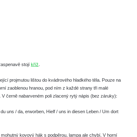
Raspenavě stojí
kříž
.
zející projmutou lištou do kvádrového hladkého těla. Pouze na
orní zaoblenou hranou, pod ním z každé strany tři malé
o. V černě nabarveném poli zlacený rytý nápis (bez záruky):
t du uns / da, erworben, Hielf / uns in diesen Leben / Um dort
n mohutný kovový hák s podpěrou, lampa ale chybí. V horní