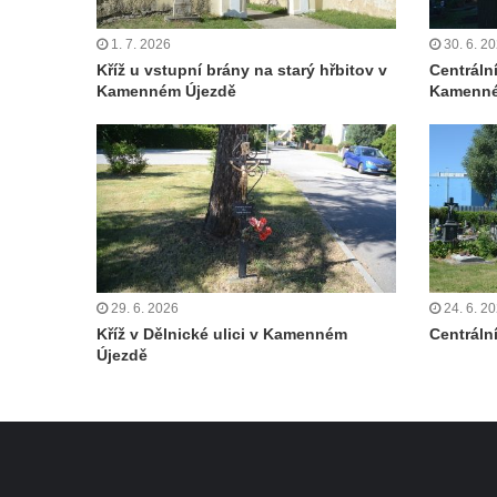
Čechách
1. 7. 2026
30. 6. 2
Kříž u kostela Zvěstování Panny Marie v
Kříž u vstupní brány na starý hřbitov v
Centráln
Duchcově
Kamenném Újezdě
Kamenné
Údajný kříž před kostelem svatých Petra a
Pavla v Jeníkově
Kříž na návsi v Jeníkově
Kříž na křižovatce v Teplické ulici v Lahošti
Kříž U Pěti lip na pastvině severovýchodně
od Mikulášovic
29. 6. 2026
24. 6. 2
Kříž na rozcestí u domu čp. 123 v
Kříž v Dělnické ulici v Kamenném
Centrální
Mikulášovicích
Újezdě
Wäberův kříž v zahradě domu čp. 184 v
Mikulášovicích
Kříž na louce v horních Mikulášovicích
Posteltův kříž naproti domu ev.č. 29 v