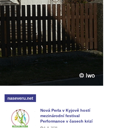
naseveru.net
Nová Perla v Kyjově hostí
mezinárodní festival
Performance v časech krizí
6. 8. 2026