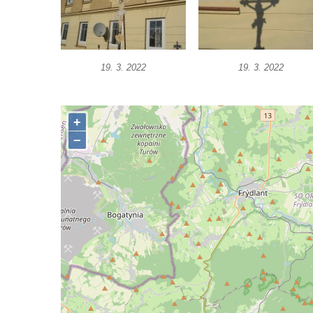
Podluží
Kříž u domu čp. 155 v Chřibské
Údajný kříž u domu čp. 283 ve Chřibské
19. 3. 2022
19. 3. 2022
Kříž jižně od Bukolu
Kříž na návsi v Bukolu
Centrální kříž hřbitova v Hrobčicích
Kříž u silnice z Chouče do Mirošovic
Centrální kříž hřbitova v Chouči
Kříž na rozcestí v Záluží
Kříž v ulici V Zátiší v Dobříni
Boží muka u domu čp. 392 na rohu ulic Na
Hradčanech a Palackého v Roudnici nad
Labem
Kříž v centru Liběšic
Kříž na návsi v Chouči