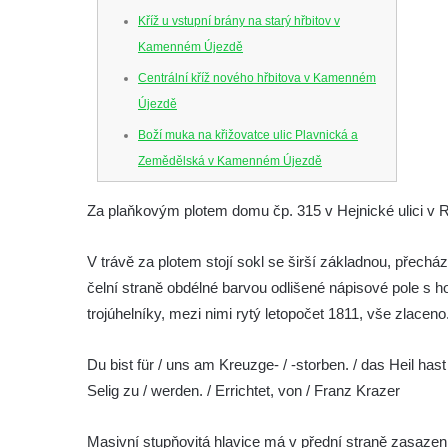
Kříž u vstupní brány na starý hřbitov v
Kamenném Újezdě
Centrální kříž nového hřbitova v Kamenném
Újezdě
Boží muka na křižovatce ulic Plavnická a
Zemědělská v Kamenném Újezdě
Kříž na křižovatce ulic 5. května a Nádražní
Za plaňkovým plotem domu čp. 315 v Hejnické ulici v 
v Kamenném Újezdě
Kříž na křižovatce ulic 5. května a Dělnická
V trávě za plotem stojí sokl se širší základnou, přechá
v Kamenném Újezdě
čelní straně obdélné barvou odlišené nápisové pole s h
Kříž v Dělnické ulici v Kamenném Újezdě
trojúhelníky, mezi nimi rytý letopočet 1811, vše zlacen
Boží muka na křižovatce ulic Latrán a K
Du bist für / uns am Kreuzge- / -storben. / das Heil has
Malší ve Velešíně
Selig zu / werden. / Errichtet, von / Franz Krazer
Centrální kříž hřbitova ve Velešíně
Kříž u kostela svatého Václava ve Velešíně
Masivní stupňovitá hlavice má v přední straně zasaze