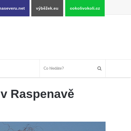
naseveru.net
výběžek.eu
cokolivokoli.cz
i v Raspenavě