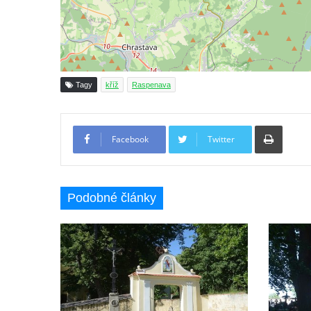
Boží muka na rozcestí východně od Chouče
Kříž na návsi v Lužici
Kříž na návsi v Dobrčicích
Kříž u domu čp. 3 v Chrámcích
Tagy
kříž
Raspenava
Kříž u polní cesty severozápadně od Kozel
Údajný kříž na návsi v Kozlech
Tiskno
Facebook
Twitter
Centrální kříž hřbitova v Kozlech
Kříž východně od Oparna u cesty na Lovoš
Pamětní kříž na Lovoši
Podobné články
Kříž na rozcestí u domu čp. 49 ve Svojkově
Centrální kříž bývalého hřbitova v Horním
Chlumu
Kříž jižně od Prysku
Boží muka svatého Floriána v Mezné
Neugebauerův kříž východně od Sloupu v