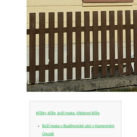
Křížky, kříže, boží muka, hřbitovní kříže
Boží muka v Budějovické ulici v Kamenném
Újezdě