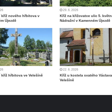
026
29. 6. 2026
í kříž nového hřbitova v
Kříž na křižovatce ulic 5. květn
m Újezdě
Nádražní v Kamenném Újezdě
026
22. 6. 2026
 kříž hřbitova ve Velešíně
Kříž u kostela svatého Václava
Velešíně