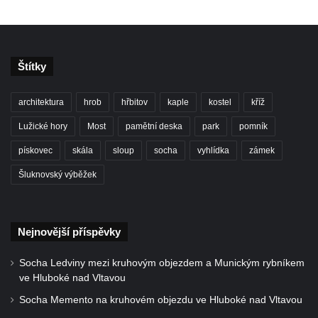
Kříž na Strážném vrchu v Rumburku
Kříž poblíž Ovčího mostu u Tisové
Kříž u kaple svatých Cyrila a Metoděje v
Štítky
Kunraticích u Šluknova
Kříž na zahradě u domu ev. č. 11 v
architektura
hrob
hřbitov
kaple
kostel
kříž
Kunraticích u Šluknova
Lužické hory
Most
pamětní deska
park
pomník
Kříž naproti domu čp. 34 v Kunraticích u
pískovec
skála
sloup
socha
vyhlídka
zámek
Šluknova
Šluknovský výběžek
Kříž u polní cesty mezi Šluknovem a
Knížecím
Školní kříž u polní cesty nad Lipovou ulicí v
Nejnovější příspěvky
Rychnově u Jablonce nad Nisou
Boží muka Anděl strážce v Kostelní ulici v
Socha Ledviny mezi kruhovým objezdem a Munickým rybníkem
ve Hluboké nad Vltavou
Rychnově u Jablonce nad Nisou
Socha Memento na kruhovém objezdu ve Hluboké nad Vltavou
Centrální kříž bývalého hřbitova u kostela