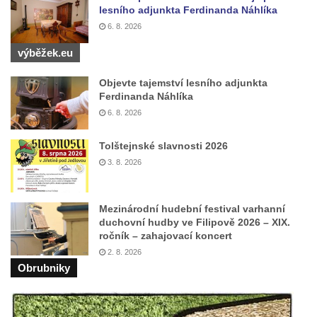
Kříž na rozcestí u domu čp. 49 ve Svojkově
lesního adjunkta Ferdinanda Náhlíka
Centrální kříž bývalého hřbitova v Horním
6. 8. 2026
Chlumu
výběžek.eu
Kříž jižně od Prysku
Objevte tajemství lesního adjunkta
Boží muka svatého Floriána v Mezné
Ferdinanda Náhlíka
Neugebauerův kříž východně od Sloupu v
6. 8. 2026
Čechách
Tolštejnské slavnosti 2026
Kříž u kostela Zvěstování Panny Marie v
3. 8. 2026
Duchcově
Údajný kříž před kostelem svatých Petra a
Pavla v Jeníkově
Mezinárodní hudební festival varhanní
duchovní hudby ve Filipově 2026 – XIX.
Kříž na návsi v Jeníkově
ročník – zahajovací koncert
Kříž na křižovatce v Teplické ulici v Lahošti
2. 8. 2026
Obrubniky
Kříž U Pěti lip na pastvině severovýchodně
od Mikulášovic
Kříž na rozcestí u domu čp. 123 v