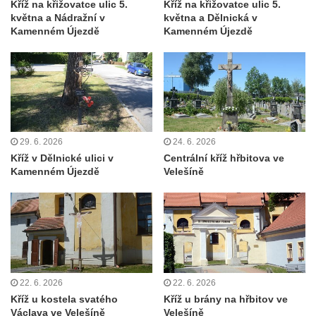
Kříž na křižovatce ulic 5.
Kříž na křižovatce ulic 5.
Kříž před kostelem svatých Petra a Pavla v
května a Nádražní v
května a Dělnická v
Růžové
Kamenném Újezdě
Kamenném Újezdě
Centrální kříž na starém hřbitově ve
Vilémově
Centrální kříž na novém hřbitově ve
Vilémově
Kříž u kostela Nanebevzetí Panny Marie na
29. 6. 2026
24. 6. 2026
křížové cestě ve Vilémově
Kříž v Dělnické ulici v
Centrální kříž hřbitova ve
Kříž u cesty mezi Růžovou a Kamenickou
Kamenném Újezdě
Velešíně
Strání
Kříž u severní zdi kostela Nalezení svatého
Kříže ve Frýdlantu
Kříž na Křížové cestě na Křížovém vrchu ve
Frýdlantu
22. 6. 2026
22. 6. 2026
Centrální kříž hřbitova ve Sloupu v Čechách
Kříž u kostela svatého
Kříž u brány na hřbitov ve
Kříž u koryta náhonu na Chřibské Kamenici
Václava ve Velešíně
Velešíně