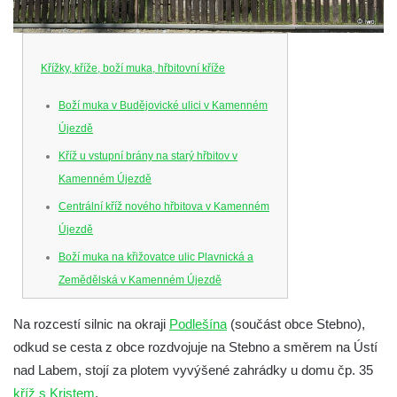
Křížky, kříže, boží muka, hřbitovní kříže
Boží muka v Budějovické ulici v Kamenném
Újezdě
Kříž u vstupní brány na starý hřbitov v
Kamenném Újezdě
Centrální kříž nového hřbitova v Kamenném
Újezdě
Boží muka na křižovatce ulic Plavnická a
Zemědělská v Kamenném Újezdě
Kříž na křižovatce ulic 5. května a Nádražní
Na rozcestí silnic na okraji
Podlešína
(součást obce Stebno),
v Kamenném Újezdě
odkud se cesta z obce rozdvojuje na Stebno a směrem na Ústí
Kříž na křižovatce ulic 5. května a Dělnická
nad Labem, stojí za plotem vyvýšené zahrádky u domu čp. 35
v Kamenném Újezdě
kříž s Kristem
.