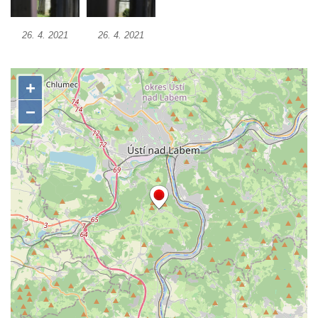
Kříž u Obrázku severovýchodně od
26. 4. 2021
26. 4. 2021
Práchně
Kříž na rozcestí u domu čp. 283 v Dolním
Podluží
Görnerův kříž u silnice č. 264 v Dolním
Podluží
Kříž u domu čp. 155 v Chřibské
Údajný kříž u domu čp. 283 ve Chřibské
Kříž jižně od Bukolu
Kříž na návsi v Bukolu
Centrální kříž hřbitova v Hrobčicích
Kříž u silnice z Chouče do Mirošovic
Centrální kříž hřbitova v Chouči
Kříž na rozcestí v Záluží
Kříž v ulici V Zátiší v Dobříni