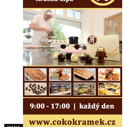
Herltův kříž u Mikova v Mikulášovicích
Kříž u Borských u domu čp. 859 v
Mikulášovicích
Kříž Ließnerových naproti Mikovu v
Mikulášovicích
Kříž u Mikulášovického potoka poblíž
Mikovu v Mikulášovicích
Lissnerův kříž u domu čp. 39 v
Mikulášovicích
Hampelův kříž u bývalých kasáren v
Mikulášovicích
Marchnerův (Zelený) kříž naproti domu čp.
35 v Mikulášovicích
Schneiderův kříž před domem čp. 55 v
Mikulášovicích
Kříž na Kostelní stezce v Mikulášovicích