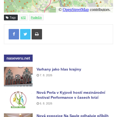
Boží muka u domu čp. 392 na rohu ulic Na
Hradčanech a Palackého v Roudnici nad
Tagy
kříž
Podlešín
Labem
Tisknout
Kříž v centru Liběšic
Kříž na návsi v Chouči
Boží muka na rozcestí východně od Chouče
Kříž na návsi v Lužici
naseveru.net
Kříž na návsi v Dobrčicích
Varhany jako hlas krajiny
Kříž u domu čp. 3 v Chrámcích
7. 8. 2026
Kříž u polní cesty severozápadně od Kozel
Údajný kříž na návsi v Kozlech
Nová Perla v Kyjově hostí mezinárodní
Centrální kříž hřbitova v Kozlech
festival Performance v časech krizí
Kříž východně od Oparna u cesty na Lovoš
6. 8. 2026
Pamětní kříž na Lovoši
Nová expozice Na Saule odhaluje příběh