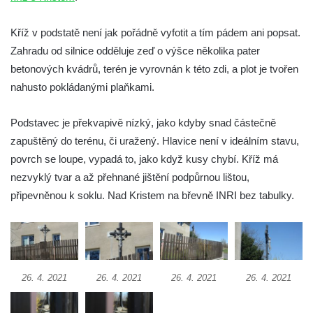
Kříž v Dělnické ulici v Kamenném Újezdě
Boží muka na křižovatce ulic Latrán a K
Kříž v podstatě není jak pořádně vyfotit a tím pádem ani popsat.
Malší ve Velešíně
Zahradu od silnice odděluje zeď o výšce několika pater
betonových kvádrů, terén je vyrovnán k této zdi, a plot je tvořen
Centrální kříž hřbitova ve Velešíně
nahusto pokládanými plaňkami.
Kříž u kostela svatého Václava ve Velešíně
Kříž u brány na hřbitov ve Velešíně
Podstavec je překvapivě nízký, jako kdyby snad částečně
Kříž na zahradě domu čp. 127 v Římově
zapuštěný do terénu, či uražený. Hlavice není v ideálním stavu,
Kříž u fary v Římově
povrch se loupe, vypadá to, jako když kusy chybí. Kříž má
nezvyklý tvar a až přehnané jištění podpůrnou lištou,
Kříž u lípy Jana Gurreho v Římově
připevněnou k soklu. Nad Kristem na břevně INRI bez tabulky.
Boží muka u hřbitova v Římově
Centrální kříž hřbitova v Římově
Kříž na návsi v Dolním Třeboníně
Kříž poblíž domu čp. 169 v Plavu
26. 4. 2021
26. 4. 2021
26. 4. 2021
26. 4. 2021
Kříž na návsi v Plavu
Boží muka v Plavu