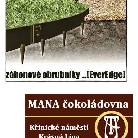
Mikulášovicích
Wäberův kříž v zahradě domu čp. 184 v
Mikulášovicích
Kříž na louce v horních Mikulášovicích
Posteltův kříž naproti domu ev.č. 29 v
Mikulášovicích
Kříž Neubaukreuz u domu čp. 698 v
Mikulášovicích
Kříž manželů Endlerových u továrního
objektu v Mikulášovicích
Kříž u silnice východně od Mikulášovic
Meyerův kříž východně od Mikulášovic
Kříž u rozcestí k větrnému mlýnu Světlík v
Horním Podluží
Kříž u domu čp. 1016 v Mikulášovicích