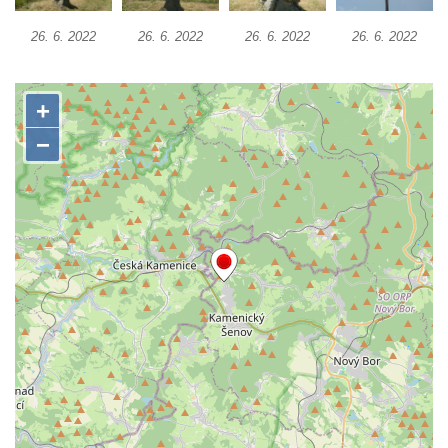
Kříž na rozcestí u domu čp. 49 ve Svojkově
Centrální kříž bývalého hřbitova v Horním
26. 6. 2022
26. 6. 2022
26. 6. 2022
26. 6. 2022
Chlumu
Kříž jižně od Prysku
Boží muka svatého Floriána v Mezné
Neugebauerův kříž východně od Sloupu v
Čechách
Kříž u kostela Zvěstování Panny Marie v
Duchcově
Údajný kříž před kostelem svatých Petra a
Pavla v Jeníkově
Kříž na návsi v Jeníkově
Kříž na křižovatce v Teplické ulici v Lahošti
Kříž U Pěti lip na pastvině severovýchodně
od Mikulášovic
Kříž na rozcestí u domu čp. 123 v