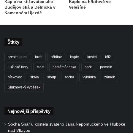
Kaple na křižovatce ulic
Kaple na hřbitově ve
Kříž u kostela Nanebevzetí Panny Marie v
Budějovická a Dělnická v
Velešíně
Kamenném Újezdě
Polici nad Metují
Pánův kříž v Broumovských stěnách
Machovský kříž v Broumovských stěnách
Štítky
Kříž u domu čp. 113 na Vlčí Hoře
Kříž pod domem čp. 177 na Vlčí Hoře
architektura
hrob
hřbitov
kaple
kostel
kříž
Centrální kříž hřbitova Vlčí Hora
Lužické hory
Most
pamětní deska
park
pomník
Kříž u domu čp. 128 na Vlčí Hoře
pískovec
skála
sloup
socha
vyhlídka
zámek
Kříž u domu čp. 79 v ulici Salmovská ve
Velkém Šenově
Šluknovský výběžek
Kříž naproti domu čp. 23 v ulici Salmovská
ve Velkém Šenově
Nejnovější příspěvky
Kříž u kostela svatého Jana Křtitele v
Teplicích
Socha Snář u kostela svatého Jana Nepomuckého ve Hluboké
Údajný kříž u silnice č. 15 západně od
nad Vltavou