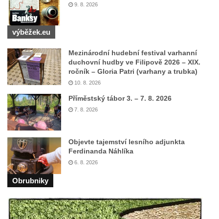
9. 8. 2026
Herltův kříž u Mikova v Mikulášovicích
Kříž u Borských u domu čp. 859 v
výběžek.eu
Mikulášovicích
Kříž Ließnerových naproti Mikovu v
Mezinárodní hudební festival varhanní
duchovní hudby ve Filipově 2026 – XIX.
Mikulášovicích
ročník – Gloria Patri (varhany a trubka)
Kříž u Mikulášovického potoka poblíž
10. 8. 2026
Mikovu v Mikulášovicích
Příměstský tábor 3. – 7. 8. 2026
Lissnerův kříž u domu čp. 39 v
7. 8. 2026
Mikulášovicích
Hampelův kříž u bývalých kasáren v
Objevte tajemství lesního adjunkta
Mikulášovicích
Ferdinanda Náhlíka
Marchnerův (Zelený) kříž naproti domu čp.
6. 8. 2026
35 v Mikulášovicích
Obrubniky
Schneiderův kříž před domem čp. 55 v
Mikulášovicích
Kříž na Kostelní stezce v Mikulášovicích