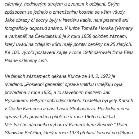
ciferníky, hodinovým strojem a zvonem k odbíjení. Svým
Kříž u Obrázku severovýchodně od
způsobem se jednalo o zmenšeninu kostela se vším všudy.
Práchně
Jaké obrazy či sochy byly v interiéru kaple, není písemně ani
Kříž na rozcestí u domu čp. 283 v Dolním
fotograficky doposud známo. V knize Tomáše Horáka (Varhany
Podluží
a varhanáři na Českolipsku) je k roku 1858 doložen záznam,
Görnerův kříž u silnice č. 264 v Dolním
který uvádí na zdejším kůru malý pozitiv ceněný na 25 zlatých.
Podluží
Ke 100. výročí postavení kaple v roce 1948 darovala firma Elias
Palme skleněný lustr.
Kříž u domu čp. 155 v Chřibské
Údajný kříž u domu čp. 283 ve Chřibské
Ve farních záznamech děkana Kunze ze 14. 2. 1973 je
Kříž jižně od Bukolu
uvedeno: „Poslední generální oprava vnitřku i vnějšku byla
Kříž na návsi v Bukolu
provedena v roce 1950, a to stavebním mistrem Jar.
Centrální kříž hřbitova v Hrobčicích
Ryšánkem. Velkými dobrodinci tohoto kostelíka byl jistý Karsch
v České Kamenici a paní Laura Strobachová. Poslední menší
Kříž u silnice z Chouče do Mirošovic
oprava byla provedena přibližně v roce 1965 na náklad
Centrální kříž hřbitova v Chouči
Městského národního výboru v Kamenickém Šenově.“ Páter
Kříž na rozcestí v Záluží
Stanislav Bečička, který v roce 1973 přebíral farnost po děkanu
Kříž v ulici V Zátiší v Dobříni