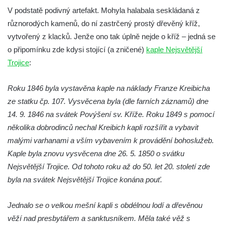
Kříž v Dělnické ulici v Kamenném Újezdě
V podstatě podivný artefakt. Mohyla halabala seskládaná z
Boží muka na křižovatce ulic Latrán a K
různorodých kamenů, do ní zastrčený prostý dřevěný kříž,
Malší ve Velešíně
vytvořený z klacků. Jenže ono tak úplně nejde o kříž – jedná se
o připomínku zde kdysi stojící (a zničené)
kaple Nejsvětější
Centrální kříž hřbitova ve Velešíně
Trojice
:
Kříž u kostela svatého Václava ve Velešíně
Kříž u brány na hřbitov ve Velešíně
Roku 1846 byla vystavěna kaple na náklady Franze Kreibicha
Kříž na zahradě domu čp. 127 v Římově
ze statku čp. 107. Vysvěcena byla (dle farních záznamů) dne
Kříž u fary v Římově
14. 9. 1846 na svátek Povýšení sv. Kříže. Roku 1849 s pomocí
několika dobrodinců nechal Kreibich kapli rozšířit a vybavit
Kříž u lípy Jana Gurreho v Římově
malými varhanami a vším vybavením k provádění bohoslužeb.
Boží muka u hřbitova v Římově
Kaple byla znovu vysvěcena dne 26. 5. 1850 o svátku
Centrální kříž hřbitova v Římově
Nejsvětější Trojice. Od tohoto roku až do 50. let 20. století zde
Kříž na návsi v Dolním Třeboníně
byla na svátek Nejsvětější Trojice konána pouť.
Kříž poblíž domu čp. 169 v Plavu
Jednalo se o velkou mešní kapli s obdélnou lodí a dřevěnou
Kříž na návsi v Plavu
věží nad presbytářem a sanktusníkem. Měla také věž s
Boží muka v Plavu