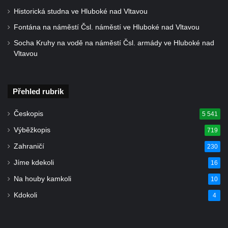
Želkovic pod horou Libeš
Historická studna ve Hluboké nad Vltavou
Kříž u silnice č. 15 západně od Želkovic
Fontána na náměstí Čsl. náměstí ve Hluboké nad Vltavou
Kříž u silnice č. 15 jižně od Šepetel
Socha Kruhy na vodě na náměstí Čsl. armády ve Hluboké nad
Vltavou
Kříž západně od domu čp. 85 v ulici Na
Vilouni v Třebívlicích
Kříž na rozcestí naproti domu čp. 714 v
Přehled rubrik
Lučanech nad Nisou
Centrální kříž hřbitova Šumburk nad
Českopis
5 541
Desnou v Tanvaldu
Výběžkopis
719
Kříž u kostela svatého Františka z Assisi v
Zahraničí
230
Tanvaldu
Jíme kdekoli
16
Kříž u kostela svatého Jana Nepomuckého
Na houby kamkoli
10
ve Starých Křečanech
Kdokoli
4
Kříž u domu čp. 39 v Rybništi
Kříž u domu čp. 2 v Rybništi