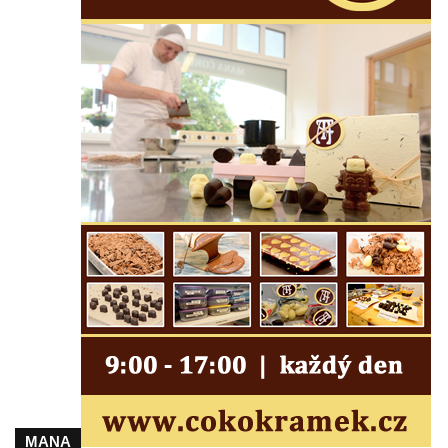
Kříž před kostelem svatých Petra a Pavla v
Růžové
Centrální kříž na starém hřbitově ve
Vilémově
Centrální kříž na novém hřbitově ve
Vilémově
Kříž u kostela Nanebevzetí Panny Marie na
křížové cestě ve Vilémově
Kříž u cesty mezi Růžovou a Kamenickou
Strání
Kříž u severní zdi kostela Nalezení svatého
Kříže ve Frýdlantu
Kříž na Křížové cestě na Křížovém vrchu ve
Frýdlantu
Centrální kříž hřbitova ve Sloupu v Čechách
Kříž u koryta náhonu na Chřibské Kamenici
MANA