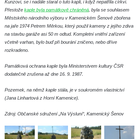
Kunzovi, se i nadále staral o tuto kapli, i když nepatřila církvi.
Boží muka u domu čp. 392 na rohu ulic Na
Přestože
kaple byla památkově chráněná
, byla se souhlasem
Hradčanech a Palackého v Roudnici nad
Městského národního výboru v Kamenickém Šenově zbořena
Labem
na jaře 1974 Petrem Měrkou, který použil kameny z jejího zdiva
na stavbu garáže asi 50 m odtud. Kompletní vnitřní zařízení
Kříž v centru Liběšic
včetně varhan, bylo buď při bourání zničeno, nebo dříve
Kříž na návsi v Chouči
rozkradeno.
Boží muka na rozcestí východně od Chouče
Kříž na návsi v Lužici
Památková ochrana kaple byla Ministerstvem kultury ČSR
Kříž na návsi v Dobrčicích
dodatečně zrušena až dne 16. 9. 1987.
Kříž u domu čp. 3 v Chrámcích
Pozemek, na němž kaple stála, je v soukromém vlastnictví
Kříž u polní cesty severozápadně od Kozel
(Jana Linhartová z Horní Kamenice).
Údajný kříž na návsi v Kozlech
Centrální kříž hřbitova v Kozlech
Zdroj: Občanské sdružení „Na Výsluní“, Kamenický Šenov
Kříž východně od Oparna u cesty na Lovoš
Pamětní kříž na Lovoši