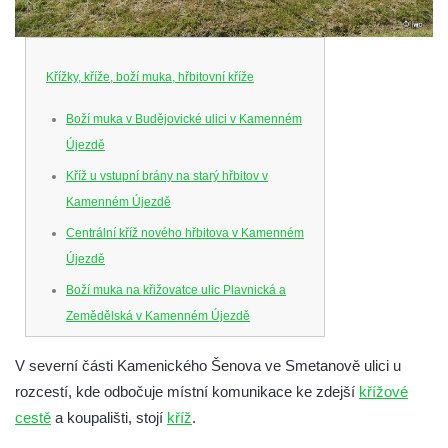
Křížky, kříže, boží muka, hřbitovní kříže
Boží muka v Budějovické ulici v Kamenném
Újezdě
Kříž u vstupní brány na starý hřbitov v
Kamenném Újezdě
Centrální kříž nového hřbitova v Kamenném
Újezdě
Boží muka na křižovatce ulic Plavnická a
Zemědělská v Kamenném Újezdě
Kříž na křižovatce ulic 5. května a Nádražní
V severní části Kamenického Šenova ve Smetanově ulici u
v Kamenném Újezdě
rozcestí, kde odbočuje místní komunikace ke zdejší
křížové
Kříž na křižovatce ulic 5. května a Dělnická
cestě
a koupališti, stojí
kříž
.
v Kamenném Újezdě