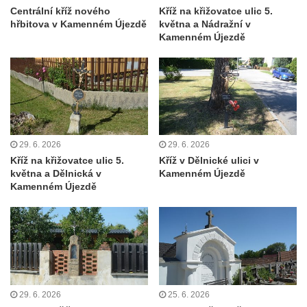
svatého Václava v Rychnově u Jablonce
Centrální kříž nového
Kříž na křižovatce ulic 5.
nad Nisou
hřbitova v Kamenném Újezdě
května a Nádražní v
Kamenném Újezdě
Misijní kříž na kostele svatého Václava v
Rychnově u Jablonce nad Nisou
Kříž u domu čp. 23 v Pulečném
Kříž u rozcestí u domu čp. 53 v Maršovicích
Centrální kříž hřbitova v Krásné u Pěnčína
Boží muka v zámeckém parku Dolního
29. 6. 2026
29. 6. 2026
Kříž na křižovatce ulic 5.
Kříž v Dělnické ulici v
zámku v Teplicích nad Metují
května a Dělnická v
Kamenném Újezdě
Kříž na náměstí Aloise Jiráska v Teplicích
Kamenném Újezdě
nad Metují
Kříž před kostelem Panny Marie Pomocné v
Teplicích nad Metují
Kříž na hřbitově v Teplicích nad Metují
Boží muka nad pramenem U svatého
29. 6. 2026
25. 6. 2026
Antoníčka v Teplicích nad Metují