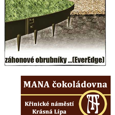
Maazův kříž na Kostelní stezce v
Mikulášovicích
Boží muka na Kostelní stezce v
Mikulášovicích
Franzeho kříž u domu čp. 356 v
Mikulášovicích
Hammerberský kříž na křižovatce mezi
domy čp. 739 a 758 v Mikulášovicích
Kříž Johannese Herlta poblíž domu čp. 428
v Mikulášovicích
Drascheho kříž na zahradě domu čp. 915 v
Mikulášovicích
Hillův kříž u domu čp. 436 v Mikulášovicích
Hampelův kříž západně od dolního nádraží
v Mikulášovicích