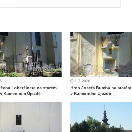
26
1. 7. 2026
těcha Loberšinera na starém
Hrob Josefa Bumby na starém 
ě v Kamenném Újezdě
v Kamenném Újezdě