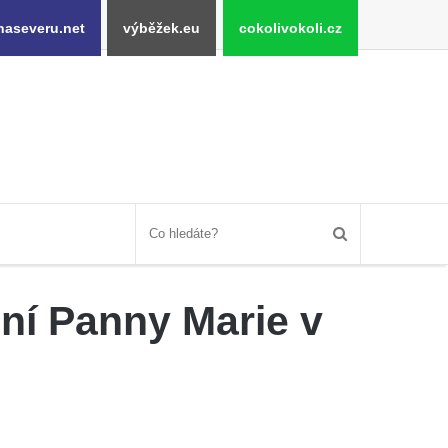
naseveru.net
výběžek.eu
cokolivokoli.cz
ení Panny Marie v