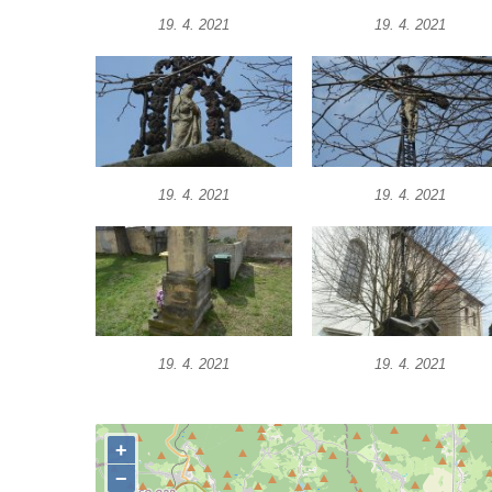
Podluží
19. 4. 2021
19. 4. 2021
Görnerův kříž u silnice č. 264 v Dolním
Podluží
Kříž u domu čp. 155 v Chřibské
Údajný kříž u domu čp. 283 ve Chřibské
Kříž jižně od Bukolu
19. 4. 2021
19. 4. 2021
Kříž na návsi v Bukolu
Centrální kříž hřbitova v Hrobčicích
Kříž u silnice z Chouče do Mirošovic
Centrální kříž hřbitova v Chouči
Kříž na rozcestí v Záluží
19. 4. 2021
19. 4. 2021
Kříž v ulici V Zátiší v Dobříni
Boží muka u domu čp. 392 na rohu ulic Na
Hradčanech a Palackého v Roudnici nad
Labem