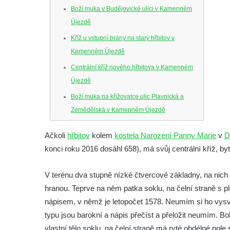
Boží muka v Budějovické ulici v Kamenném
Újezdě
Kříž u vstupní brány na starý hřbitov v
Kamenném Újezdě
Centrální kříž nového hřbitova v Kamenném
Újezdě
Boží muka na křižovatce ulic Plavnická a
Zemědělská v Kamenném Újezdě
Kříž na křižovatce ulic 5. května a Nádražní
Ačkoli
hřbitov
kolem
kostela Narození Panny Marie
v
D
v Kamenném Újezdě
konci roku 2016 dosáhl 658), má svůj centrální kříž, 
Kříž na křižovatce ulic 5. května a Dělnická
v Kamenném Újezdě
V terénu dva stupně nízké čtvercové základny, na nich
Kříž v Dělnické ulici v Kamenném Újezdě
hranou. Teprve na něm patka soklu, na čelní straně s 
Boží muka na křižovatce ulic Latrán a K
nápisem, v němž je letopočet 1578. Neumím si ho vysvět
Malší ve Velešíně
typu jsou barokní a nápis přečíst a přeložit neumím. Boky
vlastní tělo soklu, na čelní straně má ryté obdélné pole s
Centrální kříž hřbitova ve Velešíně