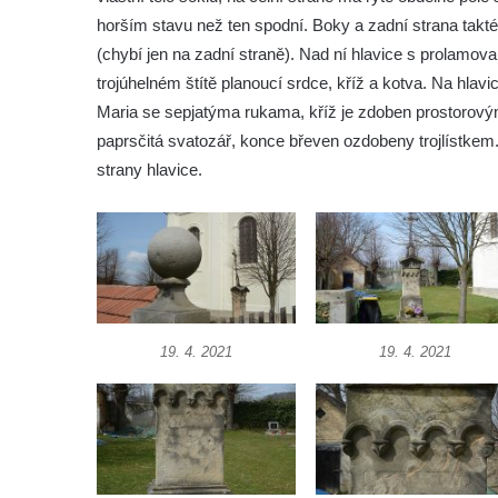
horším stavu než ten spodní. Boky a zadní strana taktéž
Kříž u kostela svatého Václava ve Velešíně
(chybí jen na zadní straně). Nad ní hlavice s prolamov
Kříž u brány na hřbitov ve Velešíně
trojúhelném štítě planoucí srdce, kříž a kotva. Na hlav
Kříž na zahradě domu čp. 127 v Římově
Maria se sepjatýma rukama, kříž je zdoben prostorový
Kříž u fary v Římově
paprsčitá svatozář, konce břeven ozdobeny trojlístke
strany hlavice.
Kříž u lípy Jana Gurreho v Římově
Boží muka u hřbitova v Římově
Centrální kříž hřbitova v Římově
Kříž na návsi v Dolním Třeboníně
Kříž poblíž domu čp. 169 v Plavu
Kříž na návsi v Plavu
19. 4. 2021
19. 4. 2021
Boží muka v Plavu
Kříž u Obrázku severovýchodně od
Práchně
Kříž na rozcestí u domu čp. 283 v Dolním