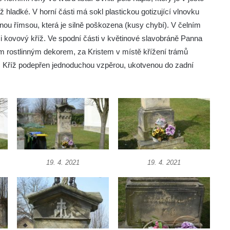
 hladké. V horní části má sokl plastickou gotizující vlnovku
anou římsou, která je silně poškozena (kusy chybí). V čelním
ici kovový kříž. Ve spodní části v květinové slavobráně Panna
m rostlinným dekorem, za Kristem v místě křížení trámů
m. Kříž podepřen jednoduchou vzpěrou, ukotvenou do zadní
19. 4. 2021
19. 4. 2021