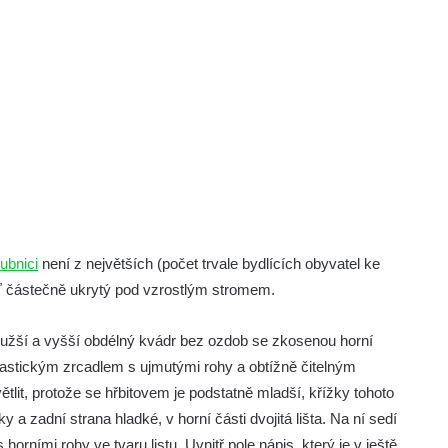
ubnici
není z největších (počet trvale bydlících obyvatel ke
byť částečně ukrytý pod vzrostlým stromem.
 užší a vyšší obdélný kvádr bez ozdob se zkosenou horní
plastickým zrcadlem s ujmutými rohy a obtížně čitelným
lit, protože se hřbitovem je podstatně mladší, křížky tohoto
 a zadní strana hladké, v horní části dvojitá lišta. Na ní sedí
 horními rohy ve tvaru listu. Uvnitř pole nápis, který je v ještě