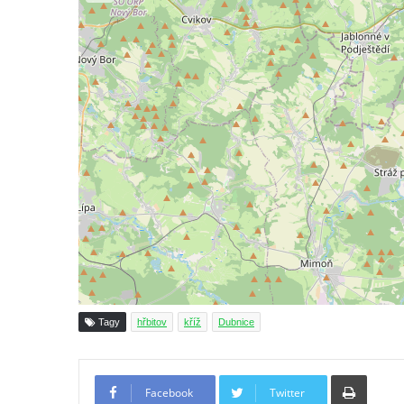
Kříž v centru Liběšic
Kříž na návsi v Chouči
Boží muka na rozcestí východně od Chouče
Kříž na návsi v Lužici
Kříž na návsi v Dobrčicích
Kříž u domu čp. 3 v Chrámcích
Kříž u polní cesty severozápadně od Kozel
Údajný kříž na návsi v Kozlech
Centrální kříž hřbitova v Kozlech
Kříž východně od Oparna u cesty na Lovoš
Pamětní kříž na Lovoši
Kříž na rozcestí u domu čp. 49 ve Svojkově
Tagy
hřbitov
kříž
Dubnice
Centrální kříž bývalého hřbitova v Horním
Chlumu
Tiskno
Facebook
Twitter
Kříž jižně od Prysku