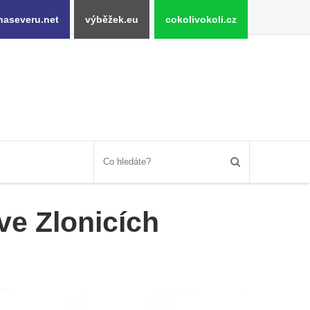
naseveru.net
výběžek.eu
cokolivokoli.cz
ve Zlonicích