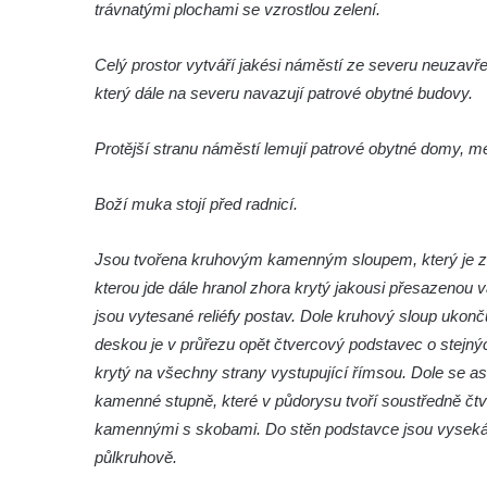
trávnatými plochami se vzrostlou zelení.
Podluží
Kříž u domu čp. 155 v Chřibské
Celý prostor vytváří jakési náměstí ze severu neuzavř
Údajný kříž u domu čp. 283 ve Chřibské
který dále na severu navazují patrové obytné budovy.
Kříž jižně od Bukolu
Kříž na návsi v Bukolu
Protější stranu náměstí lemují patrové obytné domy, me
Centrální kříž hřbitova v Hrobčicích
Boží muka stojí před radnicí.
Kříž u silnice z Chouče do Mirošovic
Centrální kříž hřbitova v Chouči
Jsou tvořena kruhovým kamenným sloupem, který je 
Kříž na rozcestí v Záluží
kterou jde dále hranol zhora krytý jakousi přesazenou 
jsou vytesané reliéfy postav. Dole kruhový sloup ukon
Kříž v ulici V Zátiší v Dobříni
deskou je v průřezu opět čtvercový podstavec o stejn
Boží muka u domu čp. 392 na rohu ulic Na
krytý na všechny strany vystupující římsou. Dole se as
Hradčanech a Palackého v Roudnici nad
kamenné stupně, které v půdorysu tvoří soustředně čtv
Labem
kamennými s skobami. Do stěn podstavce jsou vysekán
Kříž v centru Liběšic
půlkruhově.
Kříž na návsi v Chouči