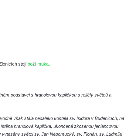
lonicích stojí
boží muka
.
ém podstavci s hranolovou kapličkou s reliéfy světců a
ůvodně však stála nedaleko kostela sv. Isidora v Budenicích, na
místěna hranolová kaplička, ukončená zkosenou jehlancovou
éfu vytesány světci sv. Jan Nepomucký, sv. Florián, sv. Ludmila