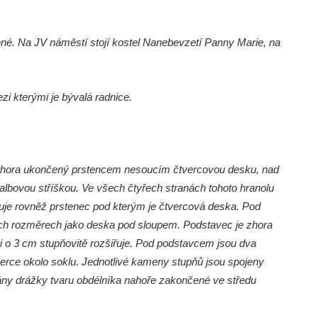
ené. Na JV náměstí stojí kostel Nanebevzetí Panny Marie, na
zi kterými je bývalá radnice.
zhora ukončený prstencem nesoucím čtvercovou desku, nad
valbovou stříškou. Ve všech čtyřech stranách tohoto hranolu
čuje rovněž prstenec pod kterým je čtvercová deska. Pod
ých rozměrech jako deska pod sloupem. Podstavec je zhora
i o 3 cm stupňovitě rozšiřuje. Pod podstavcem jsou dva
erce okolo soklu. Jednotlivé kameny stupňů jsou spojeny
y drážky tvaru obdélníka nahoře zakončené ve středu