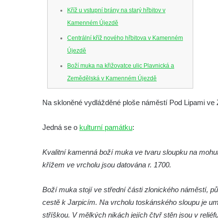
Kříž u vstupní brány na starý hřbitov v
Kamenném Újezdě
Centrální kříž nového hřbitova v Kamenném
Újezdě
Boží muka na křižovatce ulic Plavnická a
Zemědělská v Kamenném Újezdě
Kříž na křižovatce ulic 5. května a Nádražní
Na skloněné vydlážděné ploše náměstí Pod Lipami ve Z
v Kamenném Újezdě
Kříž na křižovatce ulic 5. května a Dělnická
Jedná se o
kulturní památku
:
v Kamenném Újezdě
Kříž v Dělnické ulici v Kamenném Újezdě
Kvalitní kamenná boží muka ve tvaru sloupku na mohutn
křížem ve vrcholu jsou datována r. 1700.
Boží muka na křižovatce ulic Latrán a K
Malší ve Velešíně
Boží muka stojí ve střední části zlonického náměstí, p
Centrální kříž hřbitova ve Velešíně
cestě k Jarpicím. Na vrcholu toskánského sloupu je u
Kříž u kostela svatého Václava ve Velešíně
stříškou. V mělkých nikách jejích čtyř stěn jsou v reli