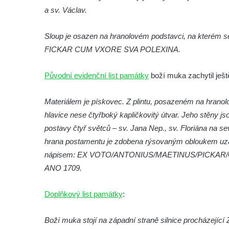
Kříž u brány na hřbitov ve Velešíně
a sv. Václav.
Kříž na zahradě domu čp. 127 v Římově
Sloup je osazen na hranolovém podstavci, na kter
Kříž u fary v Římově
FICKAR CUM VXORE SVA POLEXINA.
Kříž u lípy Jana Gurreho v Římově
Boží muka u hřbitova v Římově
Původní evidenční list památky
boží muka zachytil ješ
Centrální kříž hřbitova v Římově
Kříž na návsi v Dolním Třeboníně
Materiálem je pískovec. Z plintu, posazeném na hranol
hlavice nese čtyřboký kapličkovitý útvar. Jeho stěny js
Kříž poblíž domu čp. 169 v Plavu
postavy čtyř světců – sv. Jana Nep., sv. Floriána na s
Kříž na návsi v Plavu
hrana postamentu je zdobena rýsovaným obloukem uza
Boží muka v Plavu
nápisem: EX VOTO/ANTONIUS/MAETINUS/PICKAR/GU
Kříž u Obrázku severovýchodně od
ANO 1709.
Práchně
Kříž na rozcestí u domu čp. 283 v Dolním
Doplňkový list památky
:
Podluží
Boží muka stojí na západní straně silnice procházející Z
Görnerův kříž u silnice č. 264 v Dolním