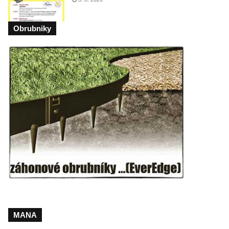
Obrubniky
MANA