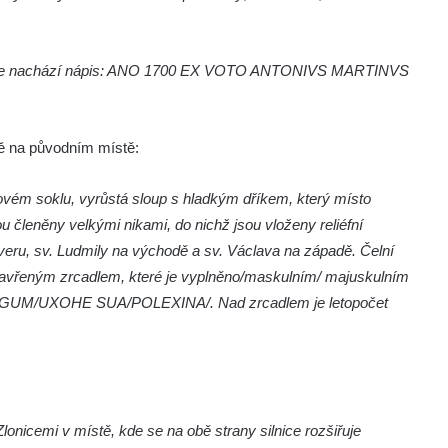
ém se nachází nápis: ANO 1700 EX VOTO ANTONIVS MARTINVS
tě na původním místě:
ovém soklu, vyrůstá sloup s hladkým dříkem, který místo
ou členěny velkými nikami, do nichž jsou vloženy reliéfní
everu, sv. Ludmily na východě a sv. Václava na západě. Čelní
vřeným zrcadlem, které je vyplněno/maskulním/ majuskulním
M/UXOHE SUA/POLEXINA/. Nad zrcadlem je letopočet
lonicemi v místě, kde se na obě strany silnice rozšiřuje