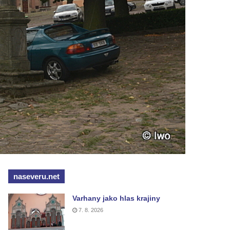
naseveru.net
Varhany jako hlas krajiny
7. 8. 2026