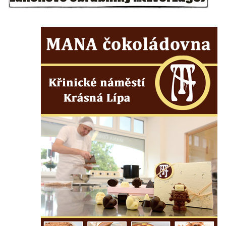
Kříž před kostelem svatých Petra a Pavla v
Růžové
Centrální kříž na starém hřbitově ve
Vilémově
Centrální kříž na novém hřbitově ve
Vilémově
Kříž u kostela Nanebevzetí Panny Marie na
křížové cestě ve Vilémově
Kříž u cesty mezi Růžovou a Kamenickou
Strání
Kříž u severní zdi kostela Nalezení svatého
Kříže ve Frýdlantu
Kříž na Křížové cestě na Křížovém vrchu ve
Frýdlantu
Centrální kříž hřbitova ve Sloupu v Čechách
Kříž u koryta náhonu na Chřibské Kamenici