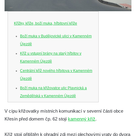
Křížky, kříže, boží muka, hřbitovní kříže
Boží muka v Budějovické ulici v Kamenném
Újezdě
Kříž u vstupní brány na starý hřbitov v
Kamenném Újezdě
Centrální kříž nového hřbitova v Kamenném
Újezdě
Boží muka na křižovatce ulic Plavnická a
Zemědělská v Kamenném Újezdě
Kříž na křižovatce ulic 5. května a Nádražní
V cípu křižovatky místních komunikací v severní části obce
v Kamenném Újezdě
Křesín před domem čp. 62 stojí
kamenný kříž
.
Kříž na křižovatce ulic 5. května a Dělnická
v Kamenném Újezdě
Kříž stojí přitištěn k ohradní zdi mezi plechovými vraty do dvora