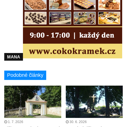
Kříž na Strážném vrchu v Rumburku
Kříž poblíž Ovčího mostu u Tisové
Kříž u kaple svatých Cyrila a Metoděje v
Kunraticích u Šluknova
Kříž na zahradě u domu ev. č. 11 v
Kunraticích u Šluknova
Kříž naproti domu čp. 34 v Kunraticích u
MANA
Šluknova
Kříž u polní cesty mezi Šluknovem a
Podobné články
Knížecím
Školní kříž u polní cesty nad Lipovou ulicí v
Rychnově u Jablonce nad Nisou
Boží muka Anděl strážce v Kostelní ulici v
Rychnově u Jablonce nad Nisou
Centrální kříž bývalého hřbitova u kostela
1. 7. 2026
30. 6. 2026