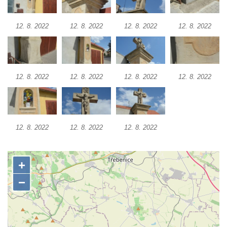
Kříž na rozcestí u domu čp. 49 ve Svojkově
Centrální kříž bývalého hřbitova v Horním
12. 8. 2022
12. 8. 2022
12. 8. 2022
12. 8. 2022
Chlumu
Kříž jižně od Prysku
Boží muka svatého Floriána v Mezné
12. 8. 2022
12. 8. 2022
12. 8. 2022
12. 8. 2022
Neugebauerův kříž východně od Sloupu v
Čechách
Kříž u kostela Zvěstování Panny Marie v
Duchcově
12. 8. 2022
12. 8. 2022
12. 8. 2022
Údajný kříž před kostelem svatých Petra a
Pavla v Jeníkově
Kříž na návsi v Jeníkově
Kříž na křižovatce v Teplické ulici v Lahošti
Kříž U Pěti lip na pastvině severovýchodně
od Mikulášovic
Kříž na rozcestí u domu čp. 123 v