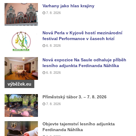
Herltův kříž u Mikova v Mikulášovicích
Varhany jako hlas krajiny
7. 8. 2026
Kříž u Borských u domu čp. 859 v
Mikulášovicích
Kříž Ließnerových naproti Mikovu v
Nová Perla v Kyjově hostí mezinárodní
festival Performance v časech krizí
Mikulášovicích
6. 8. 2026
Kříž u Mikulášovického potoka poblíž
Mikovu v Mikulášovicích
Nová expozice Na Saule odhaluje příběh
Lissnerův kříž u domu čp. 39 v
lesního adjunkta Ferdinanda Náhlíka
6. 8. 2026
Mikulášovicích
Hampelův kříž u bývalých kasáren v
výběžek.eu
Mikulášovicích
Příměstský tábor 3. – 7. 8. 2026
Marchnerův (Zelený) kříž naproti domu čp.
7. 8. 2026
35 v Mikulášovicích
Schneiderův kříž před domem čp. 55 v
Objevte tajemství lesního adjunkta
Mikulášovicích
Ferdinanda Náhlíka
Kříž na Kostelní stezce v Mikulášovicích