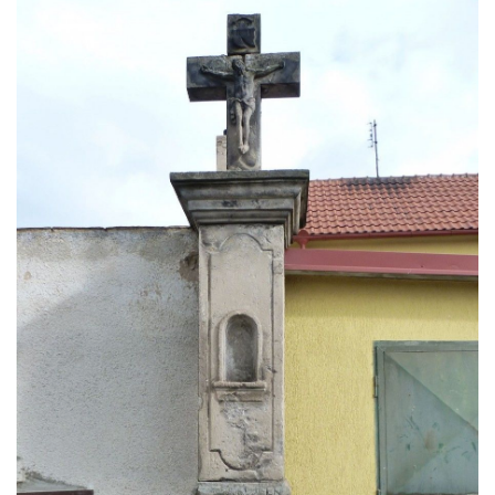
Kříž u Obrázku severovýchodně od
Práchně
Kříž na rozcestí u domu čp. 283 v Dolním
Podluží
Görnerův kříž u silnice č. 264 v Dolním
Podluží
Kříž u domu čp. 155 v Chřibské
Údajný kříž u domu čp. 283 ve Chřibské
Kříž jižně od Bukolu
Kříž na návsi v Bukolu
Centrální kříž hřbitova v Hrobčicích
Kříž u silnice z Chouče do Mirošovic
Centrální kříž hřbitova v Chouči
Kříž na rozcestí v Záluží
Kříž v ulici V Zátiší v Dobříni