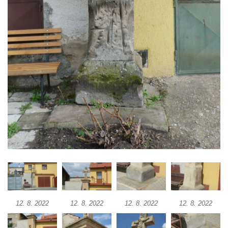
Boží muka u domu čp. 392 na rohu ulic Na
Hradčanech a Palackého v Roudnici nad
Labem
Kříž v centru Liběšic
Kříž na návsi v Chouči
Boží muka na rozcestí východně od Chouče
Kříž na návsi v Lužici
Kříž na návsi v Dobrčicích
Kříž u domu čp. 3 v Chrámcích
Kříž u polní cesty severozápadně od Kozel
Údajný kříž na návsi v Kozlech
Centrální kříž hřbitova v Kozlech
Kříž východně od Oparna u cesty na Lovoš
12. 8. 2022
12. 8. 2022
12. 8. 2022
12. 8. 2022
Pamětní kříž na Lovoši