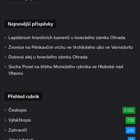
Želkovic pod horou Libeš
Kříž u silnice č. 15 západně od Želkovic
Nejnovější příspěvky
Kříž u silnice č. 15 jižně od Šepetel
Kříž západně od domu čp. 85 v ulici Na
Lapidárium hraničních kamenů u loveckého zámku Ohrada
Vilouni v Třebívlicích
Zvonice na Pěnkavčím vrchu ve Vrchlického ulici ve Varnsdorfu
Kříž na rozcestí naproti domu čp. 714 v
Dubová alej u loveckého zámku Ohrada
Lučanech nad Nisou
Socha Posel na břehu Munického rybníka ve Hluboké nad
Centrální kříž hřbitova Šumburk nad
Vltavou
Desnou v Tanvaldu
Kříž u kostela svatého Františka z Assisi v
Tanvaldu
Přehled rubrik
Kříž u kostela svatého Jana Nepomuckého
Českopis
5 532
ve Starých Křečanech
Výběžkopis
719
Kříž u domu čp. 39 v Rybništi
Zahraničí
230
Kříž u domu čp. 2 v Rybništi