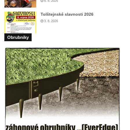
6. 8. 2026
Maazův kříž na Kostelní stezce v
Tolštejnské slavnosti 2026
Mikulášovicích
3. 8. 2026
Boží muka na Kostelní stezce v
Mikulášovicích
Obrubniky
Franzeho kříž u domu čp. 356 v
Mikulášovicích
Hammerberský kříž na křižovatce mezi
domy čp. 739 a 758 v Mikulášovicích
Kříž Johannese Herlta poblíž domu čp. 428
v Mikulášovicích
Drascheho kříž na zahradě domu čp. 915 v
Mikulášovicích
Hillův kříž u domu čp. 436 v Mikulášovicích
Hampelův kříž západně od dolního nádraží
v Mikulášovicích