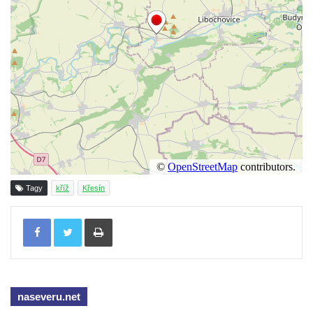
Mikulášovicích
Wäberův kříž v zahradě domu čp. 184 v
Mikulášovicích
Kříž na louce v horních Mikulášovicích
Posteltův kříž naproti domu ev.č. 29 v
Mikulášovicích
Kříž Neubaukreuz u domu čp. 698 v
Mikulášovicích
Kříž manželů Endlerových u továrního
Tagy
kříž
Křesín
objektu v Mikulášovicích
Kříž u silnice východně od Mikulášovic
Tisknout
Meyerův kříž východně od Mikulášovic
Kříž u rozcestí k větrnému mlýnu Světlík v
Horním Podluží
naseveru.net
Kříž u domu čp. 1016 v Mikulášovicích