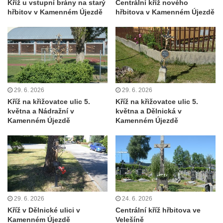
svatého Václava v Rychnově u Jablonce
Kříž u vstupní brány na starý
Centrální kříž nového
hřbitov v Kamenném Újezdě
hřbitova v Kamenném Újezdě
nad Nisou
Misijní kříž na kostele svatého Václava v
Rychnově u Jablonce nad Nisou
Kříž u domu čp. 23 v Pulečném
Kříž u rozcestí u domu čp. 53 v Maršovicích
Centrální kříž hřbitova v Krásné u Pěnčína
29. 6. 2026
29. 6. 2026
Kříž na křižovatce ulic 5.
Kříž na křižovatce ulic 5.
Boží muka v zámeckém parku Dolního
května a Nádražní v
května a Dělnická v
zámku v Teplicích nad Metují
Kamenném Újezdě
Kamenném Újezdě
Kříž na náměstí Aloise Jiráska v Teplicích
nad Metují
Kříž před kostelem Panny Marie Pomocné v
Teplicích nad Metují
Kříž na hřbitově v Teplicích nad Metují
29. 6. 2026
24. 6. 2026
Boží muka nad pramenem U svatého
Kříž v Dělnické ulici v
Centrální kříž hřbitova ve
Antoníčka v Teplicích nad Metují
Kamenném Újezdě
Velešíně