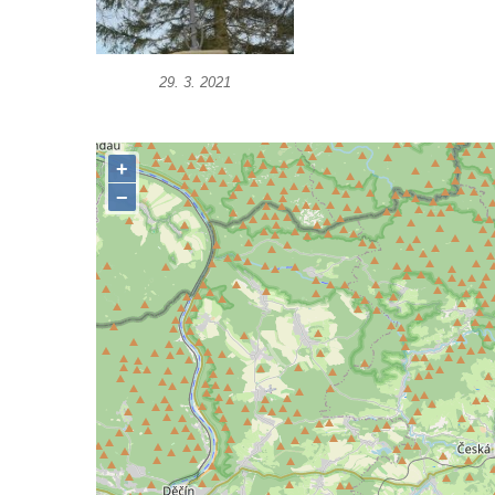
Čechách
Kříž u kostela Zvěstování Panny Marie v
29. 3. 2021
Duchcově
Údajný kříž před kostelem svatých Petra a
Pavla v Jeníkově
Kříž na návsi v Jeníkově
Kříž na křižovatce v Teplické ulici v Lahošti
Kříž U Pěti lip na pastvině severovýchodně
od Mikulášovic
Kříž na rozcestí u domu čp. 123 v
Mikulášovicích
Wäberův kříž v zahradě domu čp. 184 v
Mikulášovicích
Kříž na louce v horních Mikulášovicích
Posteltův kříž naproti domu ev.č. 29 v