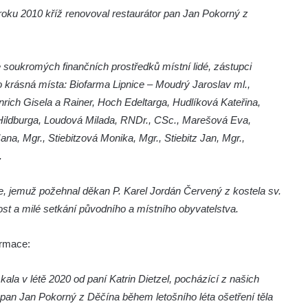
u 2010 kříž renovoval restaurátor pan Jan Pokorný z
 soukromých finančních prostředků místní lidé, zástupci
to krásná místa: Biofarma Lipnice – Moudrý Jaroslav ml.,
rich Gisela a Rainer, Hoch Edeltarga, Hudlíková Kateřina,
Hildburga, Loudová Milada, RNDr., CSc., Marešová Eva,
, Mgr., Stiebitzová Monika, Mgr., Stiebitz Jan, Mgr.,
.
že, jemuž požehnal děkan P. Karel Jordán Červený z kostela sv.
t a milé setkání původního a místního obyvatelstva.
ormace:
kala v létě 2020 od paní Katrin Dietzel, pocházící z našich
 pan Jan Pokorný z Děčína během letošního léta ošetření těla