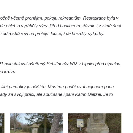
ročně včetně pronájmu pokojů rekreantům. Restaurace byla v
de chléb a vyráběly sýry. Před hostincem stávalo i v zimě šest
od roští/křoví na protější louce, kde hnízdily sýkorky.
 nainstaloval ošetřený Schiffnerův kříž v Lipnici před bývalou
o křoví.
krální památky je očištěn. Musíme poděkovat nejenom panu
y za svojí práci, ale současně i paní Katrin Dietzel. Je to