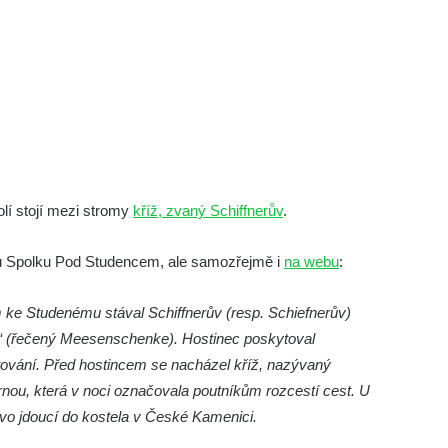
lí stojí mezi stromy
kříž, zvaný Schiffnerův
.
hou Spolku Pod Studencem, ale samozřejmě i
na webu
:
m ke Studenému stával Schiffnerův (resp. Schiefnerův)
tí“ (řečený Meesenschenke). Hostinec poskytoval
ování. Před hostincem se nacházel kříž, nazývaný
nou, která v noci označovala poutníkům rozcestí cest. U
tvo jdoucí do kostela v České Kamenici.