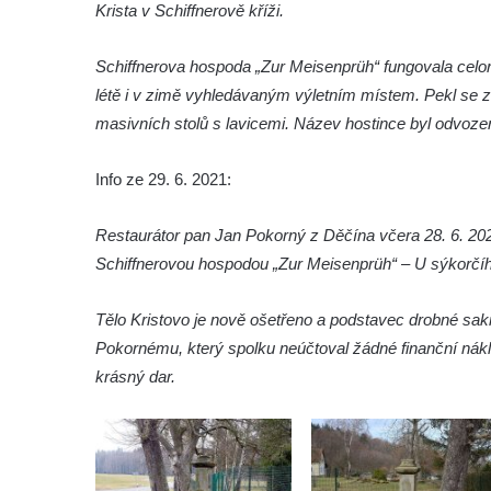
Krista v Schiffnerově kříži.
Podluží
Kříž u domu čp. 155 v Chřibské
Schiffnerova hospoda „Zur Meisenprüh“ fungovala celo
Údajný kříž u domu čp. 283 ve Chřibské
létě i v zimě vyhledávaným výletním místem. Pekl se z
Kříž jižně od Bukolu
masivních stolů s lavicemi. Název hostince byl odvozen 
Kříž na návsi v Bukolu
Info ze 29. 6. 2021:
Centrální kříž hřbitova v Hrobčicích
Kříž u silnice z Chouče do Mirošovic
Restaurátor pan Jan Pokorný z Děčína včera 28. 6. 2021
Centrální kříž hřbitova v Chouči
Schiffnerovou hospodou „Zur Meisenprüh“ – U sýkorčíh
Kříž na rozcestí v Záluží
Kříž v ulici V Zátiší v Dobříni
Tělo Kristovo je nově ošetřeno a podstavec drobné sa
Pokornému, který spolku neúčtoval žádné finanční náklad
Boží muka u domu čp. 392 na rohu ulic Na
krásný dar.
Hradčanech a Palackého v Roudnici nad
Labem
Kříž v centru Liběšic
Kříž na návsi v Chouči