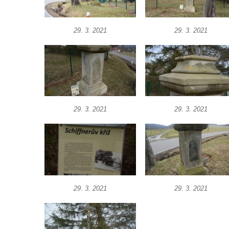
Boží muka na rozcestí východně od Chouče
Kříž na návsi v Lužici
29. 3. 2021
29. 3. 2021
Kříž na návsi v Dobrčicích
Kříž u domu čp. 3 v Chrámcích
Kříž u polní cesty severozápadně od Kozel
Údajný kříž na návsi v Kozlech
Centrální kříž hřbitova v Kozlech
29. 3. 2021
29. 3. 2021
Kříž východně od Oparna u cesty na Lovoš
Pamětní kříž na Lovoši
Kříž na rozcestí u domu čp. 49 ve Svojkově
Centrální kříž bývalého hřbitova v Horním
Chlumu
29. 3. 2021
29. 3. 2021
Kříž jižně od Prysku
Boží muka svatého Floriána v Mezné
Neugebauerův kříž východně od Sloupu v