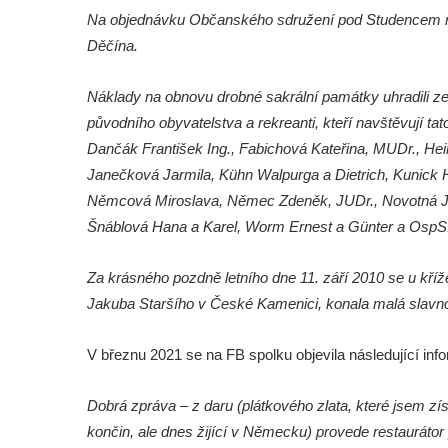
Kříž u brány na hřbitov ve Velešíně
Na objednávku Občanského sdružení pod Studencem rok
Kříž na zahradě domu čp. 127 v Římově
Děčína.
Kříž u fary v Římově
Náklady na obnovu drobné sakrální památky uhradili ze
Kříž u lípy Jana Gurreho v Římově
původního obyvatelstva a rekreanti, kteří navštěvují ta
Boží muka u hřbitova v Římově
Dančák František Ing., Fabichová Kateřina, MUDr., Hein
Centrální kříž hřbitova v Římově
Janečková Jarmila, Kühn Walpurga a Dietrich, Kunick 
Kříž na návsi v Dolním Třeboníně
Němcová Miroslava, Němec Zdeněk, JUDr., Novotná Jana
Šnáblová Hana a Karel, Worm Ernest a Günter a OspS
Kříž poblíž domu čp. 169 v Plavu
Kříž na návsi v Plavu
Za krásného pozdně letního dne 11. září 2010 se u kří
Boží muka v Plavu
Jakuba Staršího v České Kamenici, konala malá slavnos
Kříž u Obrázku severovýchodně od
Práchně
V březnu 2021 se na FB spolku objevila následující inf
Kříž na rozcestí u domu čp. 283 v Dolním
Podluží
Dobrá zpráva – z daru (plátkového zlata, které jsem zís
končin, ale dnes žijící v Německu) provede restaurátor
Görnerův kříž u silnice č. 264 v Dolním