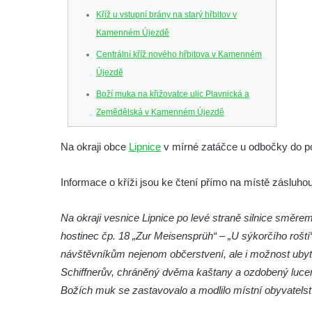
Kříž u vstupní brány na starý hřbitov v
Kamenném Újezdě
Centrální kříž nového hřbitova v Kamenném
Újezdě
Boží muka na křižovatce ulic Plavnická a
Zemědělská v Kamenném Újezdě
Kříž na křižovatce ulic 5. května a Nádražní
Na okraji obce
Lipnice
v mírné zatáčce u odbočky do po
v Kamenném Újezdě
Kříž na křižovatce ulic 5. května a Dělnická
Informace o kříži jsou ke čtení přímo na místě záslu
v Kamenném Újezdě
Kříž v Dělnické ulici v Kamenném Újezdě
Na okraji vesnice Lipnice po levé straně silnice směre
hostinec čp. 18 „Zur Meisensprüh“ – „U sýkorčího roš
Boží muka na křižovatce ulic Latrán a K
návštěvníkům nejenom občerstvení, ale i možnost ubyt
Malší ve Velešíně
Schiffnerův, chráněný dvěma kaštany a ozdobený lucer
Centrální kříž hřbitova ve Velešíně
Božích muk se zastavovalo a modlilo místní obyvatels
Kříž u kostela svatého Václava ve Velešíně