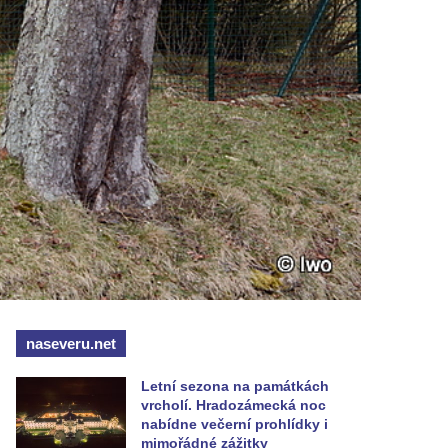
naseveru.net
Letní sezona na památkách
vrcholí. Hradozámecká noc
nabídne večerní prohlídky i
mimořádné zážitky