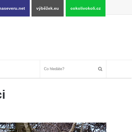
naseveru.net
výběžek.eu
cokolivokoli.cz
i