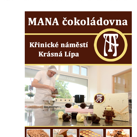
Wäberův kříž v zahradě domu čp. 184 v
Mikulášovicích
Kříž na louce v horních Mikulášovicích
Posteltův kříž naproti domu ev.č. 29 v
Mikulášovicích
Kříž Neubaukreuz u domu čp. 698 v
Mikulášovicích
Kříž manželů Endlerových u továrního
objektu v Mikulášovicích
Kříž u silnice východně od Mikulášovic
Meyerův kříž východně od Mikulášovic
Kříž u rozcestí k větrnému mlýnu Světlík v
Horním Podluží
Kříž u domu čp. 1016 v Mikulášovicích
Herltův kříž u Mikova v Mikulášovicích