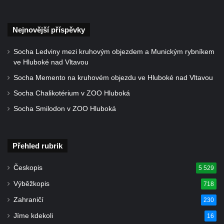
Kříž poblíž Ovčího mostu u Tisové
Kříž u kaple svatých Cyrila a Metoděje v
Nejnovější příspěvky
Kunraticích u Šluknova
Socha Ledviny mezi kruhovým objezdem a Munickým rybníkem
Kříž na zahradě u domu ev. č. 11 v
ve Hluboké nad Vltavou
Kunraticích u Šluknova
Socha Memento na kruhovém objezdu ve Hluboké nad Vltavou
Kříž naproti domu čp. 34 v Kunraticích u
Socha Chalikotérium v ZOO Hluboká
Šluknova
Socha Smilodon v ZOO Hluboká
Kříž u polní cesty mezi Šluknovem a
Knížecím
Školní kříž u polní cesty nad Lipovou ulicí v
Přehled rubrik
Rychnově u Jablonce nad Nisou
Boží muka Anděl strážce v Kostelní ulici v
Českopis
5 529
Rychnově u Jablonce nad Nisou
Výběžkopis
718
Centrální kříž bývalého hřbitova u kostela
Zahraničí
230
svatého Václava v Rychnově u Jablonce
Jíme kdekoli
16
nad Nisou