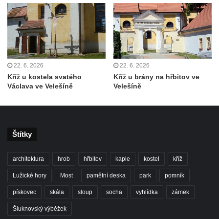
Centrální kříž na starém hřbitově ve
Vilémově
Centrální kříž na novém hřbitově ve
Vilémově
22. 6. 2026
22. 6. 2026
Kříž u kostela Nanebevzetí Panny Marie na
Kříž u kostela svatého
Kříž u brány na hřbitov ve
křížové cestě ve Vilémově
Václava ve Velešíně
Velešíně
Kříž u cesty mezi Růžovou a Kamenickou
Strání
Kříž u severní zdi kostela Nalezení svatého
Štítky
Kříže ve Frýdlantu
Kříž na Křížové cestě na Křížovém vrchu ve
architektura
hrob
hřbitov
kaple
kostel
kříž
Frýdlantu
Lužické hory
Most
pamětní deska
park
pomník
Centrální kříž hřbitova ve Sloupu v Čechách
pískovec
skála
sloup
socha
vyhlídka
zámek
Kříž u koryta náhonu na Chřibské Kamenici
Šluknovský výběžek
Kříž na Strážném vrchu v Rumburku