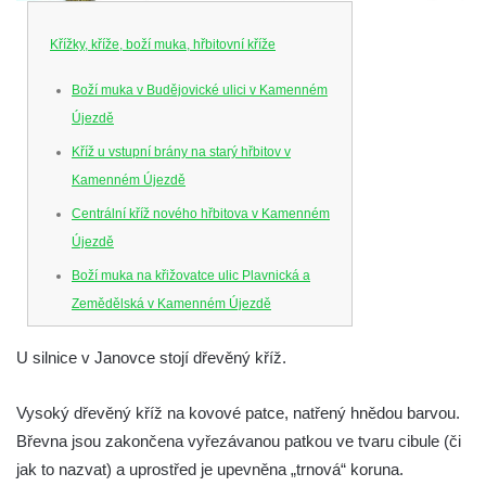
Křížky, kříže, boží muka, hřbitovní kříže
Boží muka v Budějovické ulici v Kamenném
Újezdě
Kříž u vstupní brány na starý hřbitov v
Kamenném Újezdě
Centrální kříž nového hřbitova v Kamenném
Újezdě
Boží muka na křižovatce ulic Plavnická a
Zemědělská v Kamenném Újezdě
Kříž na křižovatce ulic 5. května a Nádražní
U silnice v Janovce stojí dřevěný kříž.
v Kamenném Újezdě
Kříž na křižovatce ulic 5. května a Dělnická
Vysoký dřevěný kříž na kovové patce, natřený hnědou barvou.
v Kamenném Újezdě
Břevna jsou zakončena vyřezávanou patkou ve tvaru cibule (či
Kříž v Dělnické ulici v Kamenném Újezdě
jak to nazvat) a uprostřed je upevněna „trnová“ koruna.