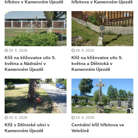
hřbitov v Kamenném Újezdě
hřbitova v Kamenném Újezdě
Mikulášovicích
Boží muka na Kostelní stezce v
Mikulášovicích
Franzeho kříž u domu čp. 356 v
Mikulášovicích
Hammerberský kříž na křižovatce mezi
29. 6. 2026
29. 6. 2026
Kříž na křižovatce ulic 5.
Kříž na křižovatce ulic 5.
domy čp. 739 a 758 v Mikulášovicích
května a Nádražní v
května a Dělnická v
Kříž Johannese Herlta poblíž domu čp. 428
Kamenném Újezdě
Kamenném Újezdě
v Mikulášovicích
Drascheho kříž na zahradě domu čp. 915 v
Mikulášovicích
Hillův kříž u domu čp. 436 v Mikulášovicích
Hampelův kříž západně od dolního nádraží
29. 6. 2026
24. 6. 2026
v Mikulášovicích
Kříž v Dělnické ulici v
Centrální kříž hřbitova ve
Kříž před kostelem svatých Petra a Pavla v
Kamenném Újezdě
Velešíně
Růžové