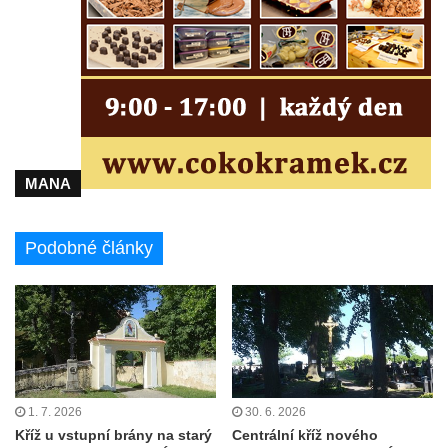
Kříž u Borských u domu čp. 859 v
Mikulášovicích
Kříž Ließnerových naproti Mikovu v
Mikulášovicích
Kříž u Mikulášovického potoka poblíž
Mikovu v Mikulášovicích
Lissnerův kříž u domu čp. 39 v
MANA
Mikulášovicích
Hampelův kříž u bývalých kasáren v
Podobné články
Mikulášovicích
Marchnerův (Zelený) kříž naproti domu čp.
35 v Mikulášovicích
Schneiderův kříž před domem čp. 55 v
Mikulášovicích
Kříž na Kostelní stezce v Mikulášovicích
1. 7. 2026
30. 6. 2026
Kříž u vstupní brány na starý
Centrální kříž nového
Maazův kříž na Kostelní stezce v