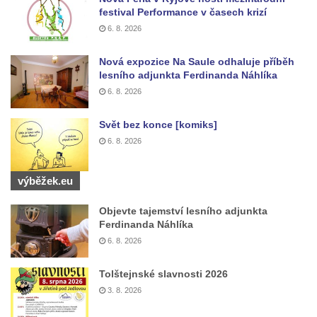
festival Performance v časech krizí
Hradčanech a Palackého v Roudnici nad
6. 8. 2026
Labem
Kříž v centru Liběšic
Nová expozice Na Saule odhaluje příběh
Kříž na návsi v Chouči
lesního adjunkta Ferdinanda Náhlíka
6. 8. 2026
Boží muka na rozcestí východně od Chouče
Kříž na návsi v Lužici
Svět bez konce [komiks]
Kříž na návsi v Dobrčicích
6. 8. 2026
Kříž u domu čp. 3 v Chrámcích
výběžek.eu
Kříž u polní cesty severozápadně od Kozel
Údajný kříž na návsi v Kozlech
Objevte tajemství lesního adjunkta
Ferdinanda Náhlíka
Centrální kříž hřbitova v Kozlech
6. 8. 2026
Kříž východně od Oparna u cesty na Lovoš
Pamětní kříž na Lovoši
Tolštejnské slavnosti 2026
3. 8. 2026
Kříž na rozcestí u domu čp. 49 ve Svojkově
Centrální kříž bývalého hřbitova v Horním