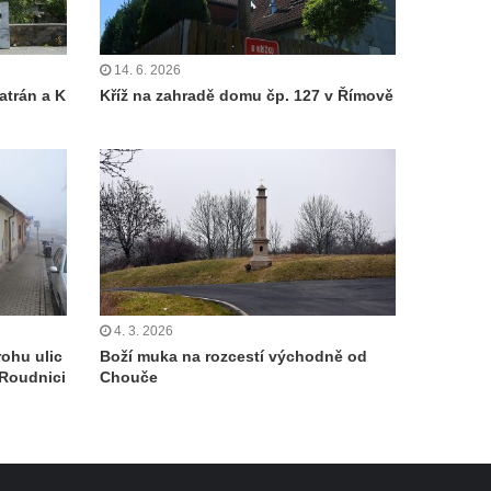
14. 6. 2026
atrán a K
Kříž na zahradě domu čp. 127 v Římově
4. 3. 2026
ohu ulic
Boží muka na rozcestí východně od
 Roudnici
Chouče