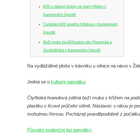
Kříž u vstupní brány na starý hřbitov v
Kamenném Újezdě
Centrální kříž nového hřbitova v Kamenném
Újezdě
Boží muka na křižovatce ulic Plavnická a
Zemědělská v Kamenném Újezdě
Kříž na křižovatce ulic 5. května a Nádražní
Na vydlážděné ploše v trávníku u silnice na návsi v Ži
v Kamenném Újezdě
Kříž na křižovatce ulic 5. května a Dělnická
Jedná se o
kulturní památku
:
v Kamenném Újezdě
Kříž v Dělnické ulici v Kamenném Újezdě
Čtyřboká hranolová zděná boží muka s křížem na podsta
plastiku v lícové průčelní stěně. Nástavec s nikou j
Boží muka na křižovatce ulic Latrán a K
mohutnou římsou. Pocházejí pravděpodobně z počátku 1
Malší ve Velešíně
Centrální kříž hřbitova ve Velešíně
Původní evidenční list památky
:
Kříž u kostela svatého Václava ve Velešíně