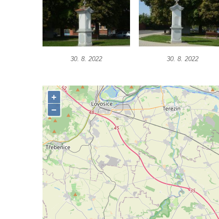
Podluží
Kříž u domu čp. 155 v Chřibské
Údajný kříž u domu čp. 283 ve Chřibské
Kříž jižně od Bukolu
30. 8. 2022
30. 8. 2022
Kříž na návsi v Bukolu
Centrální kříž hřbitova v Hrobčicích
Kříž u silnice z Chouče do Mirošovic
Centrální kříž hřbitova v Chouči
Kříž na rozcestí v Záluží
Kříž v ulici V Zátiší v Dobříni
Boží muka u domu čp. 392 na rohu ulic Na
Hradčanech a Palackého v Roudnici nad
Labem
Kříž v centru Liběšic
Kříž na návsi v Chouči