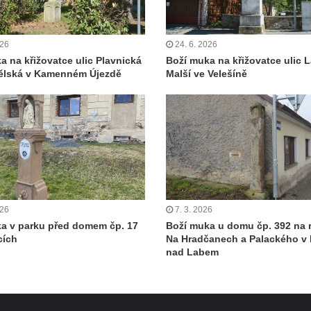
026
24. 6. 2026
a na křižovatce ulic Plavnická
Boží muka na křižovatce ulic L
ělská v Kamenném Újezdě
Malší ve Velešíně
026
7. 3. 2026
a v parku před domem čp. 17
Boží muka u domu čp. 392 na r
cích
Na Hradčanech a Palackého v
nad Labem