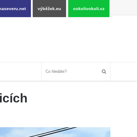
naseveru.net
výběžek.eu
cokolivokoli.cz
icích