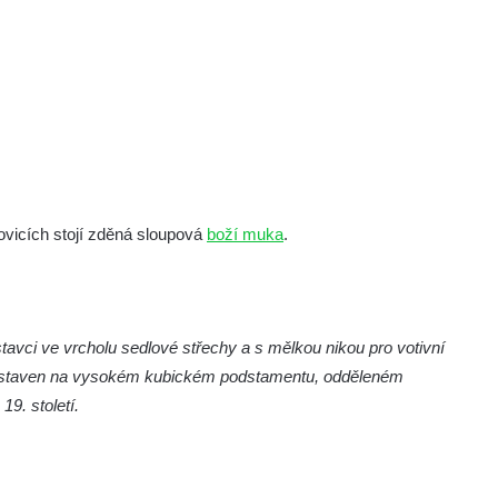
dovicích stojí zděná sloupová
boží muka
.
vci ve vrcholu sedlové střechy a s mělkou nikou pro votivní
e postaven na vysokém kubickém podstamentu, odděleném
9. století.