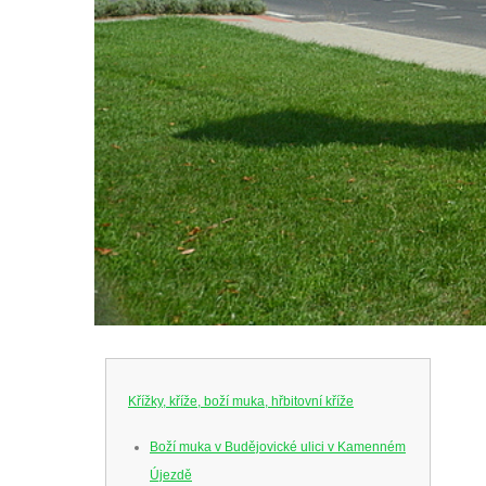
Křížky, kříže, boží muka, hřbitovní kříže
Boží muka v Budějovické ulici v Kamenném
Újezdě