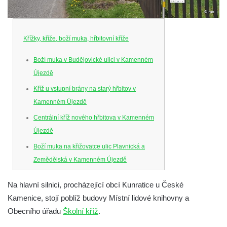
Křížky, kříže, boží muka, hřbitovní kříže
Boží muka v Budějovické ulici v Kamenném
Újezdě
Kříž u vstupní brány na starý hřbitov v
Kamenném Újezdě
Centrální kříž nového hřbitova v Kamenném
Újezdě
Boží muka na křižovatce ulic Plavnická a
Zemědělská v Kamenném Újezdě
Kříž na křižovatce ulic 5. května a Nádražní
Na hlavní silnici, procházející obcí Kunratice u České
v Kamenném Újezdě
Kamenice, stojí poblíž budovy Místní lidové knihovny a
Kříž na křižovatce ulic 5. května a Dělnická
Obecního úřadu
Školní kříž
.
v Kamenném Újezdě