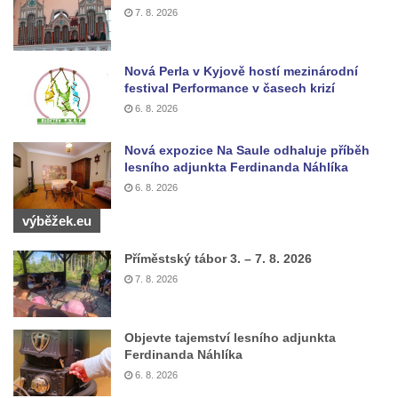
7. 8. 2026
Maazův kříž na Kostelní stezce v
Mikulášovicích
Nová Perla v Kyjově hostí mezinárodní
Boží muka na Kostelní stezce v
festival Performance v časech krizí
Mikulášovicích
6. 8. 2026
Franzeho kříž u domu čp. 356 v
Mikulášovicích
Nová expozice Na Saule odhaluje příběh
lesního adjunkta Ferdinanda Náhlíka
Hammerberský kříž na křižovatce mezi
6. 8. 2026
domy čp. 739 a 758 v Mikulášovicích
výběžek.eu
Kříž Johannese Herlta poblíž domu čp. 428
v Mikulášovicích
Příměstský tábor 3. – 7. 8. 2026
Drascheho kříž na zahradě domu čp. 915 v
7. 8. 2026
Mikulášovicích
Hillův kříž u domu čp. 436 v Mikulášovicích
Objevte tajemství lesního adjunkta
Hampelův kříž západně od dolního nádraží
Ferdinanda Náhlíka
6. 8. 2026
v Mikulášovicích