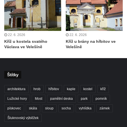
Želkovic pod horou Libeš
Kříž u silnice č. 15 západně od Želkovic
Kříž u silnice č. 15 jižně od Šepetel
Kříž západně od domu čp. 85 v ulici Na
22. 6. 2026
22. 6. 2026
Vilouni v Třebívlicích
Kříž u kostela svatého
Kříž u brány na hřbitov ve
Kříž na rozcestí naproti domu čp. 714 v
Václava ve Velešíně
Velešíně
Lučanech nad Nisou
Centrální kříž hřbitova Šumburk nad
Desnou v Tanvaldu
Štítky
Kříž u kostela svatého Františka z Assisi v
Tanvaldu
architektura
hrob
hřbitov
kaple
kostel
kříž
Kříž u kostela svatého Jana Nepomuckého
Lužické hory
Most
pamětní deska
park
pomník
ve Starých Křečanech
pískovec
skála
sloup
socha
vyhlídka
zámek
Kříž u domu čp. 39 v Rybništi
Šluknovský výběžek
Kříž u domu čp. 2 v Rybništi