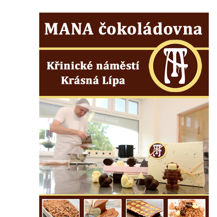
Kříž na Strážném vrchu v Rumburku
Kříž poblíž Ovčího mostu u Tisové
Kříž u kaple svatých Cyrila a Metoděje v
Kunraticích u Šluknova
Kříž na zahradě u domu ev. č. 11 v
Kunraticích u Šluknova
Kříž naproti domu čp. 34 v Kunraticích u
Šluknova
Kříž u polní cesty mezi Šluknovem a
Knížecím
Školní kříž u polní cesty nad Lipovou ulicí v
Rychnově u Jablonce nad Nisou
Boží muka Anděl strážce v Kostelní ulici v
Rychnově u Jablonce nad Nisou
Centrální kříž bývalého hřbitova u kostela