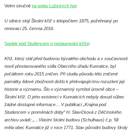
Kříž v Dělnické ulici v Kamenném Újezdě
Velmi stručně
na webu Lužických hor
:
Boží muka na křižovatce ulic Latrán a K
U silnice stojí Školní kříž s letopočtem 1875, požehnaný po
Malší ve Velešíně
renovaci 25. června 2016.
Centrální kříž hřbitova ve Velešíně
Kříž u kostela svatého Václava ve Velešíně
Spolek pod Studencem o restaurování kříže
:
Kříž u brány na hřbitov ve Velešíně
Kříž na zahradě domu čp. 127 v Římově
Kříž, který stál před budovou bývalého obchodu a v současnosti
nově přestavovaného sídla Obecního úřadu Kunratice, byl
Kříž u fary v Římově
počátkem roku 2015 zničen. Při studiu původu této zničené
Kříž u lípy Jana Gurreho v Římově
památky lidové zbožnosti došlo k překvapujícímu rozuzlení její
Boží muka u hřbitova v Římově
historie a významu. Šlo o významný symbol úrovně obce –
Centrální kříž hřbitova v Římově
Školní kříž. O jeho existenci v Kunraticích nebyly dosud vůbec
Kříž na návsi v Dolním Třeboníně
žádné dostupné informace… V publikaci „Krajina pod
Studencem v proměnách doby“ H. Slavíčková z Děčínského
Kříž poblíž domu čp. 169 v Plavu
archivu uvádí: „…Vlastní školní budovu (Schulhaus) č.p. 58
Kříž na návsi v Plavu
měla obec Kunratice již v roce 1771. Stav původní budovy školy
Boží muka v Plavu