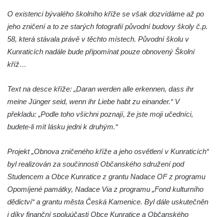
Boží muka u domu čp. 392 na rohu ulic Na
O existenci bývalého školního kříže se však dozvídáme až po
Hradčanech a Palackého v Roudnici nad
jeho zničení a to ze starých fotografií původní budovy školy č.p.
Labem
58, která stávala právě v těchto místech. Původní školu v
Kunraticích nadále bude připomínat pouze obnovený Školní
Kříž v centru Liběšic
kříž…
Kříž na návsi v Chouči
Boží muka na rozcestí východně od Chouče
Text na desce kříže: „Daran werden alle erkennen, dass ihr
Kříž na návsi v Lužici
meine Jünger seid, wenn ihr Liebe habt zu einander.“ V
Kříž na návsi v Dobrčicích
překladu: „Podle toho všichni poznají, že jste moji učedníci,
budete-li mít lásku jedni k druhým.“
Kříž u domu čp. 3 v Chrámcích
Kříž u polní cesty severozápadně od Kozel
Projekt „Obnova zničeného kříže a jeho osvětlení v Kunraticích“
Údajný kříž na návsi v Kozlech
byl realizován za součinnosti Občanského sdružení pod
Centrální kříž hřbitova v Kozlech
Studencem a Obce Kunratice z grantu Nadace OF z programu
Kříž východně od Oparna u cesty na Lovoš
Opomíjené památky, Nadace Via z programu „Fond kulturního
dědictví“ a grantu města Česká Kamenice. Byl dále uskutečněn
Pamětní kříž na Lovoši
i díky finanční spoluúčasti Obce Kunratice a Občanského