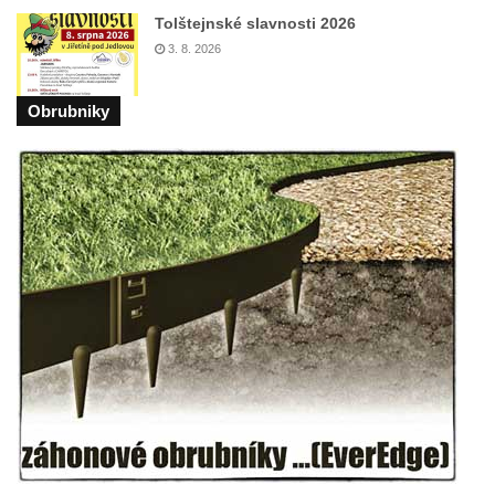
Kříž před kostelem svatých Petra a Pavla v
Tolštejnské slavnosti 2026
Růžové
3. 8. 2026
Centrální kříž na starém hřbitově ve
Vilémově
Obrubniky
Centrální kříž na novém hřbitově ve
Vilémově
Kříž u kostela Nanebevzetí Panny Marie na
křížové cestě ve Vilémově
Kříž u cesty mezi Růžovou a Kamenickou
Strání
Kříž u severní zdi kostela Nalezení svatého
Kříže ve Frýdlantu
Kříž na Křížové cestě na Křížovém vrchu ve
Frýdlantu
Centrální kříž hřbitova ve Sloupu v Čechách
Kříž u koryta náhonu na Chřibské Kamenici