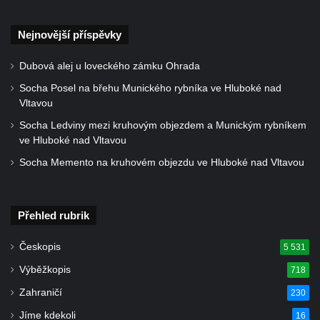
Kříž u domu čp. 128 v Rybništi
Kříž východně od Dubé nad lesoparkem
Nejnovější příspěvky
Kříž před hřbitovem v Českolipské ulice v
Dubová alej u loveckého zámku Ohrada
Dubé
Socha Posel na břehu Munického rybníka ve Hluboké nad
Centrální kříž hřbitova v Dubé
Vltavou
Kříž v Zahradní ulici v Dubé
Socha Ledviny mezi kruhovým objezdem a Munickým rybníkem
Kříž v Dlouhé ulici v Dubé
ve Hluboké nad Vltavou
Kříž u kostela Nalezení svatého kříže v
Socha Memento na kruhovém objezdu ve Hluboké nad Vltavou
Dubé
Kříž na hřbitově ve Velkém Šenově
Přehled rubrik
Steinův kříž u hřbitova ve Velkém Šenově
Menzelův kříž u schodiště do kostele
Českopis
5 531
svatého Bartoloměje ve Velkém Šenově
Výběžkopis
718
Kříž na kostele svatého Bartoloměje ve
Zahraničí
230
Velkém Šenově
Jíme kdekoli
16