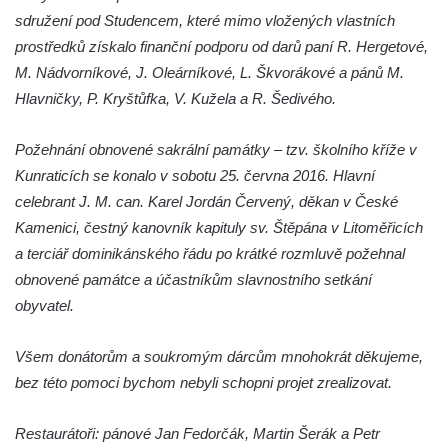
Kříž na rozcestí u domu čp. 49 ve Svojkově
sdružení pod Studencem, které mimo vložených vlastních
Centrální kříž bývalého hřbitova v Horním
prostředků získalo finanční podporu od darů paní R. Hergetové,
Chlumu
M. Nádvorníkové, J. Oleárníkové, L. Škvorákové a pánů M.
Kříž jižně od Prysku
Hlavničky, P. Kryštůfka, V. Kužela a R. Šedivého.
Boží muka svatého Floriána v Mezné
Požehnání obnovené sakrální památky – tzv. školního kříže v
Neugebauerův kříž východně od Sloupu v
Kunraticích se konalo v sobotu 25. června 2016. Hlavní
Čechách
celebrant J. M. can. Karel Jordán Červený, děkan v České
Kříž u kostela Zvěstování Panny Marie v
Kamenici, čestný kanovník kapituly sv. Štěpána v Litoměřicích
Duchcově
a terciář dominikánského řádu po krátké rozmluvě požehnal
Údajný kříž před kostelem svatých Petra a
obnovené památce a účastníkům slavnostního setkání
Pavla v Jeníkově
obyvatel.
Kříž na návsi v Jeníkově
Kříž na křižovatce v Teplické ulici v Lahošti
Všem donátorům a soukromým dárcům mnohokrát děkujeme,
bez této pomoci bychom nebyli schopni projet zrealizovat.
Kříž U Pěti lip na pastvině severovýchodně
od Mikulášovic
Restaurátoři: pánové Jan Fedorčák, Martin Šerák a Petr
Kříž na rozcestí u domu čp. 123 v