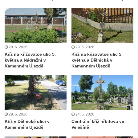
Kříž u kostela Nanebevzetí Panny Marie v
Polici nad Metují
Pánův kříž v Broumovských stěnách
Machovský kříž v Broumovských stěnách
Kříž u domu čp. 113 na Vlčí Hoře
29. 6. 2026
29. 6. 2026
Kříž pod domem čp. 177 na Vlčí Hoře
Kříž na křižovatce ulic 5.
Kříž na křižovatce ulic 5.
května a Nádražní v
května a Dělnická v
Centrální kříž hřbitova Vlčí Hora
Kamenném Újezdě
Kamenném Újezdě
Kříž u domu čp. 128 na Vlčí Hoře
Kříž u domu čp. 79 v ulici Salmovská ve
Velkém Šenově
Kříž naproti domu čp. 23 v ulici Salmovská
ve Velkém Šenově
29. 6. 2026
24. 6. 2026
Kříž u kostela svatého Jana Křtitele v
Kříž v Dělnické ulici v
Centrální kříž hřbitova ve
Teplicích
Kamenném Újezdě
Velešíně
Údajný kříž u silnice č. 15 západně od