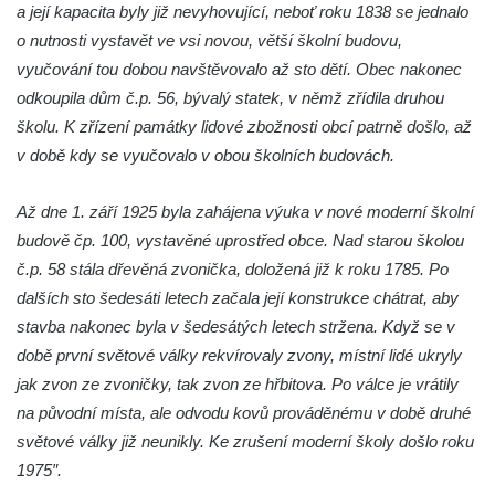
a její kapacita byly již nevyhovující, neboť roku 1838 se jednalo
Kříž u Obrázku severovýchodně od
o nutnosti vystavět ve vsi novou, větší školní budovu,
Práchně
vyučování tou dobou navštěvovalo až sto dětí. Obec nakonec
Kříž na rozcestí u domu čp. 283 v Dolním
odkoupila dům č.p. 56, bývalý statek, v němž zřídila druhou
Podluží
školu. K zřízení památky lidové zbožnosti obcí patrně došlo, až
Görnerův kříž u silnice č. 264 v Dolním
v době kdy se vyučovalo v obou školních budovách.
Podluží
Až dne 1. září 1925 byla zahájena výuka v nové moderní školní
Kříž u domu čp. 155 v Chřibské
budově čp. 100, vystavěné uprostřed obce. Nad starou školou
Údajný kříž u domu čp. 283 ve Chřibské
č.p. 58 stála dřevěná zvonička, doložená již k roku 1785. Po
Kříž jižně od Bukolu
dalších sto šedesáti letech začala její konstrukce chátrat, aby
Kříž na návsi v Bukolu
stavba nakonec byla v šedesátých letech stržena. Když se v
Centrální kříž hřbitova v Hrobčicích
době první světové války rekvírovaly zvony, místní lidé ukryly
jak zvon ze zvoničky, tak zvon ze hřbitova. Po válce je vrátily
Kříž u silnice z Chouče do Mirošovic
na původní místa, ale odvodu kovů prováděnému v době druhé
Centrální kříž hřbitova v Chouči
světové války již neunikly. Ke zrušení moderní školy došlo roku
Kříž na rozcestí v Záluží
1975″.
Kříž v ulici V Zátiší v Dobříni