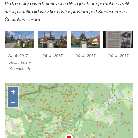
Podzemský odvedli překrásné dílo a jejich um pomohl navrátit
Mikulášovicích
další památku lidové zbožnosti v prostoru pod Studencem na
Wäberův kříž v zahradě domu čp. 184 v
Českokamenicku.
Mikulášovicích
Kříž na louce v horních Mikulášovicích
Posteltův kříž naproti domu ev.č. 29 v
Mikulášovicích
24. 4. 2017 –
24. 4. 2017
24. 4. 2017
24. 4. 2017
Kříž Neubaukreuz u domu čp. 698 v
Školní kříž v
Mikulášovicích
Kunraticích
Kříž manželů Endlerových u továrního
objektu v Mikulášovicích
Kříž u silnice východně od Mikulášovic
Meyerův kříž východně od Mikulášovic
Kříž u rozcestí k větrnému mlýnu Světlík v
Horním Podluží
Kříž u domu čp. 1016 v Mikulášovicích