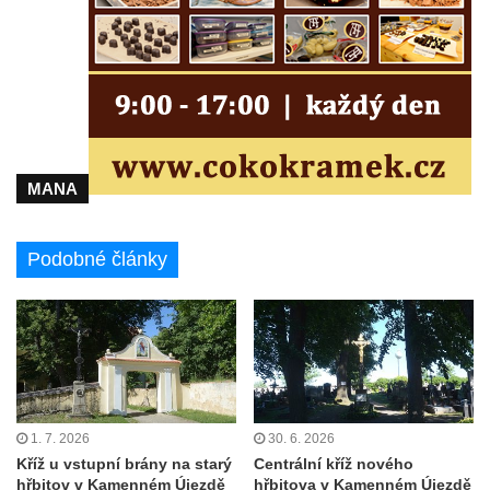
svatého Václava v Rychnově u Jablonce
nad Nisou
Misijní kříž na kostele svatého Václava v
Rychnově u Jablonce nad Nisou
Kříž u domu čp. 23 v Pulečném
Kříž u rozcestí u domu čp. 53 v Maršovicích
MANA
Centrální kříž hřbitova v Krásné u Pěnčína
Boží muka v zámeckém parku Dolního
Podobné články
zámku v Teplicích nad Metují
Kříž na náměstí Aloise Jiráska v Teplicích
nad Metují
Kříž před kostelem Panny Marie Pomocné v
Teplicích nad Metují
Kříž na hřbitově v Teplicích nad Metují
1. 7. 2026
30. 6. 2026
Boží muka nad pramenem U svatého
Kříž u vstupní brány na starý
Centrální kříž nového
Antoníčka v Teplicích nad Metují
hřbitov v Kamenném Újezdě
hřbitova v Kamenném Újezdě