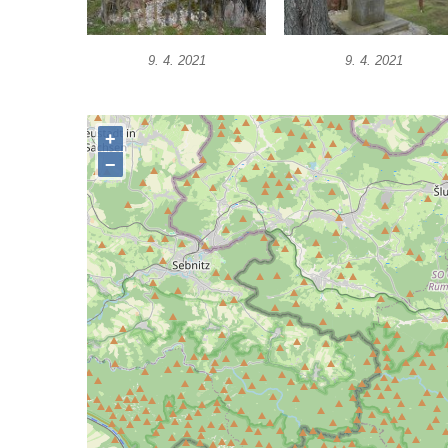
Boží muka na rozcestí východně od Chouče
Kříž na návsi v Lužici
9. 4. 2021
9. 4. 2021
Kříž na návsi v Dobrčicích
Kříž u domu čp. 3 v Chrámcích
Kříž u polní cesty severozápadně od Kozel
Údajný kříž na návsi v Kozlech
Centrální kříž hřbitova v Kozlech
Kříž východně od Oparna u cesty na Lovoš
Pamětní kříž na Lovoši
Kříž na rozcestí u domu čp. 49 ve Svojkově
Centrální kříž bývalého hřbitova v Horním
Chlumu
Kříž jižně od Prysku
Boží muka svatého Floriána v Mezné
Neugebauerův kříž východně od Sloupu v