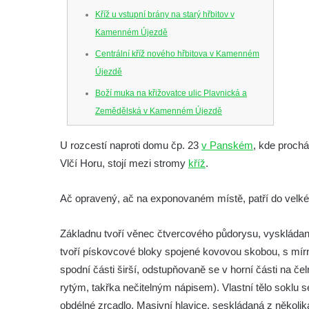
Kříž u vstupní brány na starý hřbitov v
Kamenném Újezdě
Centrální kříž nového hřbitova v Kamenném
Újezdě
Boží muka na křižovatce ulic Plavnická a
Zemědělská v Kamenném Újezdě
Kříž na křižovatce ulic 5. května a Nádražní
U rozcestí naproti domu čp. 23
v Panském
, kde proch
v Kamenném Újezdě
Vlčí Horu, stojí mezi stromy
kříž
.
Kříž na křižovatce ulic 5. května a Dělnická
v Kamenném Újezdě
Ač opravený, ač na exponovaném místě, patří do velké 
Kříž v Dělnické ulici v Kamenném Újezdě
Základnu tvoří věnec čtvercového půdorysu, vyskládan
Boží muka na křižovatce ulic Latrán a K
tvoří pískovcové bloky spojené kovovou skobou, s mírn
Malší ve Velešíně
spodní části širší, odstupňovaně se v horní části na čel
Centrální kříž hřbitova ve Velešíně
rytým, takřka nečitelným nápisem). Vlastní tělo soklu
Kříž u kostela svatého Václava ve Velešíně
obdélné zrcadlo. Masivní hlavice, seskládaná z někol