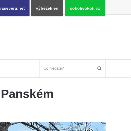
naseveru.net
výběžek.eu
cokolivokoli.cz
v Panském