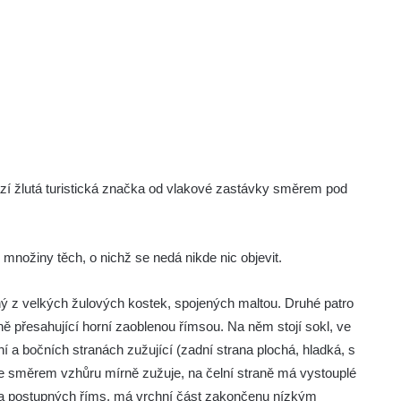
ází žlutá turistická značka od vlakové zastávky směrem pod
množiny těch, o nichž se nedá nikde nic objevit.
ý z velkých žulových kostek, spojených maltou. Druhé patro
ě přesahující horní zaoblenou římsou. Na něm stojí sokl, ve
ní a bočních stranách zužující (zadní strana plochá, hladká, s
 se směrem vzhůru mírně zužuje, na čelní straně má vystouplé
ika postupných říms, má vrchní část zakončenu nízkým