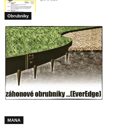
Obrubniky
MANA