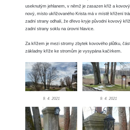
Kříž u brány na hřbitov ve Velešíně
useknutým jehlanem, v němž je zasazen kříž a kovový h
Kříž na zahradě domu čp. 127 v Římově
nový, místo ukřižovaného Krista má v místě křížení trá
Kříž u fary v Římově
zadní strany odhalí, že dřevo kryje původní kovový kří
zadní strany soklu na úrovni hlavice.
Kříž u lípy Jana Gurreho v Římově
Boží muka u hřbitova v Římově
Za křížem je mezi stromy zbytek kovového plůtku, čás
Centrální kříž hřbitova v Římově
základny kříže ke stromům je vysypána kačírkem.
Kříž na návsi v Dolním Třeboníně
Kříž poblíž domu čp. 169 v Plavu
Kříž na návsi v Plavu
Boží muka v Plavu
Kříž u Obrázku severovýchodně od
9. 4. 2021
9. 4. 2021
Práchně
Kříž na rozcestí u domu čp. 283 v Dolním
Podluží
Görnerův kříž u silnice č. 264 v Dolním