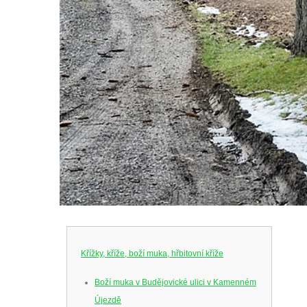
Křížky, kříže, boží muka, hřbitovní kříže
Boží muka v Budějovické ulici v Kamenném
Újezdě