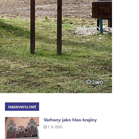
naseveru.net
Varhany jako hlas krajiny
7. 8. 2026