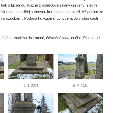
ák s lucernou. Kříž je z pohledové strany dřevěný, zjevně
mů jen jeho obličej s trnovou korunou a svatozáří. Až pohled ze
ž i s ozdobami. Podpírá ho vzpěra, uchycená do vrchní části
tečně zarostlého do kmenů, částečně vyvaleného. Plocha od
9. 4. 2021
9. 4. 2021