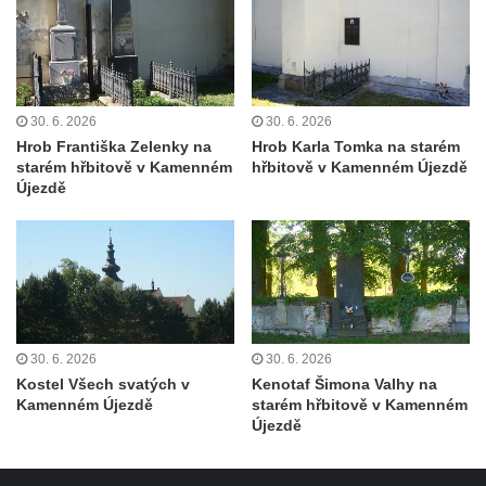
Kříž před kostelem svatých Petra a Pavla v
Růžové
Centrální kříž na starém hřbitově ve
Vilémově
30. 6. 2026
30. 6. 2026
Centrální kříž na novém hřbitově ve
Hrob Františka Zelenky na
Hrob Karla Tomka na starém
Vilémově
starém hřbitově v Kamenném
hřbitově v Kamenném Újezdě
Újezdě
Kříž u kostela Nanebevzetí Panny Marie na
křížové cestě ve Vilémově
Kříž u cesty mezi Růžovou a Kamenickou
Strání
Kříž u severní zdi kostela Nalezení svatého
Kříže ve Frýdlantu
30. 6. 2026
30. 6. 2026
Kříž na Křížové cestě na Křížovém vrchu ve
Kostel Všech svatých v
Kenotaf Šimona Valhy na
Kamenném Újezdě
starém hřbitově v Kamenném
Frýdlantu
Újezdě
Centrální kříž hřbitova ve Sloupu v Čechách
Kříž u koryta náhonu na Chřibské Kamenici