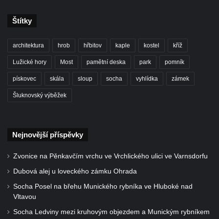
Kříž na Strážném vrchu v Rumburku
Štítky
Kříž poblíž Ovčího mostu u Tisové
Kříž u kaple svatých Cyrila a Metoděje v
architektura
hrob
hřbitov
kaple
kostel
kříž
Kunraticích u Šluknova
Lužické hory
Most
pamětní deska
park
pomník
Kříž na zahradě u domu ev. č. 11 v
pískovec
skála
sloup
socha
vyhlídka
zámek
Kunraticích u Šluknova
Šluknovský výběžek
Kříž naproti domu čp. 34 v Kunraticích u
Šluknova
Kříž u polní cesty mezi Šluknovem a
Nejnovější příspěvky
Knížecím
Školní kříž u polní cesty nad Lipovou ulicí v
Zvonice na Pěnkavčím vrchu ve Vrchlického ulici ve Varnsdorfu
Rychnově u Jablonce nad Nisou
Dubová alej u loveckého zámku Ohrada
Boží muka Anděl strážce v Kostelní ulici v
Socha Posel na břehu Munického rybníka ve Hluboké nad
Rychnově u Jablonce nad Nisou
Vltavou
Centrální kříž bývalého hřbitova u kostela
Socha Ledviny mezi kruhovým objezdem a Munickým rybníkem