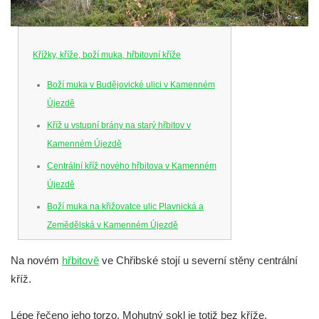
Křížky, kříže, boží muka, hřbitovní kříže
Boží muka v Budějovické ulici v Kamenném
Újezdě
Kříž u vstupní brány na starý hřbitov v
Kamenném Újezdě
Centrální kříž nového hřbitova v Kamenném
Újezdě
Boží muka na křižovatce ulic Plavnická a
Zemědělská v Kamenném Újezdě
Kříž na křižovatce ulic 5. května a Nádražní
Na novém
hřbitově
ve Chřibské stojí u severní stěny centrální
v Kamenném Újezdě
kříž.
Kříž na křižovatce ulic 5. května a Dělnická
v Kamenném Újezdě
Lépe řečeno jeho torzo. Mohutný sokl je totiž bez kříže.