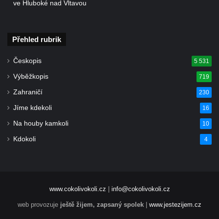
svatého Václava v Rychnově u Jablonce
ve Hluboké nad Vltavou
nad Nisou
Misijní kříž na kostele svatého Václava v
Přehled rubrik
Rychnově u Jablonce nad Nisou
Kříž u domu čp. 23 v Pulečném
Českopis
5 531
Kříž u rozcestí u domu čp. 53 v Maršovicích
Výběžkopis
719
Centrální kříž hřbitova v Krásné u Pěnčína
Zahraničí
230
Boží muka v zámeckém parku Dolního
Jíme kdekoli
16
zámku v Teplicích nad Metují
Na houby kamkoli
10
Kříž na náměstí Aloise Jiráska v Teplicích
Kdokoli
4
nad Metují
Kříž před kostelem Panny Marie Pomocné v
Teplicích nad Metují
Kříž na hřbitově v Teplicích nad Metují
www.cokolivokoli.cz
|
info@cokolivokoli.cz
Boží muka nad pramenem U svatého
web provozuje
ještě žijem, zapsaný spolek
|
www.jestezijem.cz
Antoníčka v Teplicích nad Metují