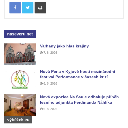
Tisknout
Boží muka u domu čp. 392 na rohu ulic Na
Hradčanech a Palackého v Roudnici nad
Labem
Kříž v centru Liběšic
naseveru.net
Kříž na návsi v Chouči
Varhany jako hlas krajiny
Boží muka na rozcestí východně od Chouče
7. 8. 2026
Kříž na návsi v Lužici
Kříž na návsi v Dobrčicích
Nová Perla v Kyjově hostí mezinárodní
Kříž u domu čp. 3 v Chrámcích
festival Performance v časech krizí
6. 8. 2026
Kříž u polní cesty severozápadně od Kozel
Údajný kříž na návsi v Kozlech
Nová expozice Na Saule odhaluje příběh
lesního adjunkta Ferdinanda Náhlíka
Centrální kříž hřbitova v Kozlech
6. 8. 2026
Kříž východně od Oparna u cesty na Lovoš
výběžek.eu
Pamětní kříž na Lovoši