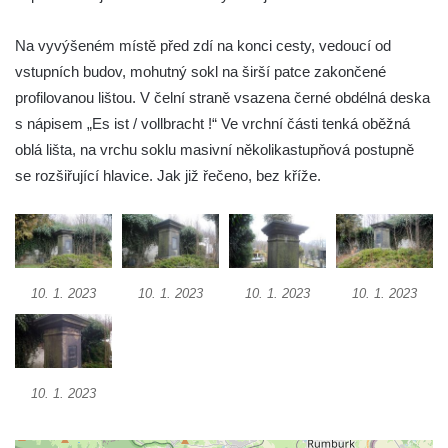
Kříž v Dělnické ulici v Kamenném Újezdě
Na vyvýšeném místě před zdí na konci cesty, vedoucí od
Boží muka na křižovatce ulic Latrán a K
vstupních budov, mohutný sokl na širší patce zakončené
Malší ve Velešíně
profilovanou lištou. V čelní straně vsazena černé obdélná deska
Centrální kříž hřbitova ve Velešíně
s nápisem „Es ist / vollbracht !“ Ve vrchní části tenká oběžná
Kříž u kostela svatého Václava ve Velešíně
oblá lišta, na vrchu soklu masivní několikastupňová postupně
Kříž u brány na hřbitov ve Velešíně
se rozšiřující hlavice. Jak již řečeno, bez kříže.
Kříž na zahradě domu čp. 127 v Římově
Kříž u fary v Římově
Kříž u lípy Jana Gurreho v Římově
Boží muka u hřbitova v Římově
10. 1. 2023
10. 1. 2023
10. 1. 2023
10. 1. 2023
Centrální kříž hřbitova v Římově
Kříž na návsi v Dolním Třeboníně
Kříž poblíž domu čp. 169 v Plavu
10. 1. 2023
Kříž na návsi v Plavu
Boží muka v Plavu