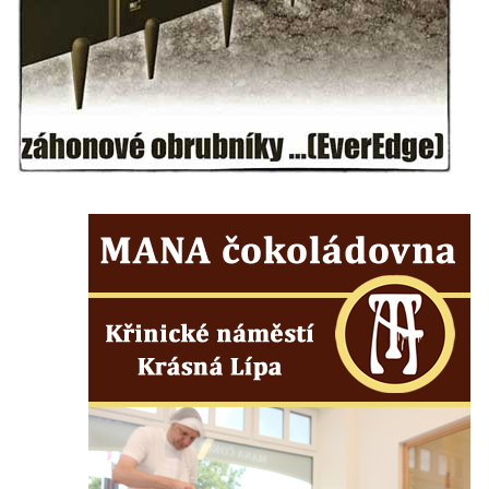
Mikulášovicích
Wäberův kříž v zahradě domu čp. 184 v
Mikulášovicích
Kříž na louce v horních Mikulášovicích
Posteltův kříž naproti domu ev.č. 29 v
Mikulášovicích
Kříž Neubaukreuz u domu čp. 698 v
Mikulášovicích
Kříž manželů Endlerových u továrního
objektu v Mikulášovicích
Kříž u silnice východně od Mikulášovic
Meyerův kříž východně od Mikulášovic
Kříž u rozcestí k větrnému mlýnu Světlík v
Horním Podluží
Kříž u domu čp. 1016 v Mikulášovicích