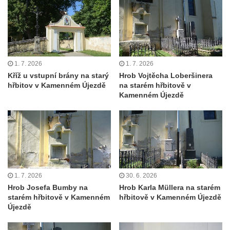
Maazův kříž na Kostelní stezce v
Mikulášovicích
Boží muka na Kostelní stezce v
Mikulášovicích
1. 7. 2026
1. 7. 2026
Franzeho kříž u domu čp. 356 v
Kříž u vstupní brány na starý
Hrob Vojtěcha Loberšinera
hřbitov v Kamenném Újezdě
na starém hřbitově v
Mikulášovicích
Kamenném Újezdě
Hammerberský kříž na křižovatce mezi
domy čp. 739 a 758 v Mikulášovicích
Kříž Johannese Herlta poblíž domu čp. 428
v Mikulášovicích
Drascheho kříž na zahradě domu čp. 915 v
Mikulášovicích
1. 7. 2026
30. 6. 2026
Hrob Josefa Bumby na
Hrob Karla Müllera na starém
Hillův kříž u domu čp. 436 v Mikulášovicích
starém hřbitově v Kamenném
hřbitově v Kamenném Újezdě
Hampelův kříž západně od dolního nádraží
Újezdě
v Mikulášovicích