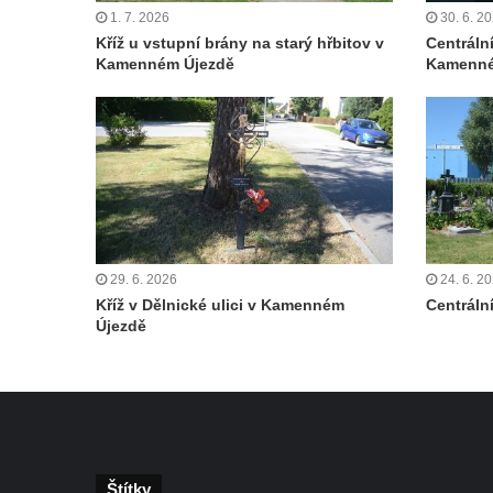
Neugebauerův kříž východně od Sloupu v
1. 7. 2026
30. 6. 2
Čechách
Kříž u vstupní brány na starý hřbitov v
Centráln
Kamenném Újezdě
Kamenné
Kříž u kostela Zvěstování Panny Marie v
Duchcově
Údajný kříž před kostelem svatých Petra a
Pavla v Jeníkově
Kříž na návsi v Jeníkově
Kříž na křižovatce v Teplické ulici v Lahošti
Kříž U Pěti lip na pastvině severovýchodně
29. 6. 2026
24. 6. 2
od Mikulášovic
Kříž v Dělnické ulici v Kamenném
Centrální
Újezdě
Kříž na rozcestí u domu čp. 123 v
Mikulášovicích
Wäberův kříž v zahradě domu čp. 184 v
Mikulášovicích
Kříž na louce v horních Mikulášovicích
Štítky
Posteltův kříž naproti domu ev.č. 29 v