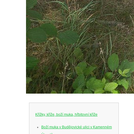
Křížky, kříže, boží muka, hřbitovní kříže
Boží muka v Budějovické ulici v Kamenném