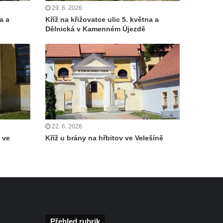
29. 6. 2026
a a
Kříž na křižovatce ulic 5. května a
Dělnická v Kamenném Újezdě
22. 6. 2026
 ve
Kříž u brány na hřbitov ve Velešíně
Přehled rubrik