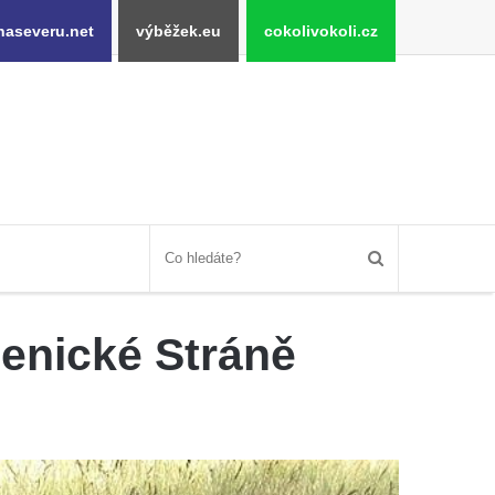
naseveru.net
výběžek.eu
cokolivokoli.cz
menické Stráně