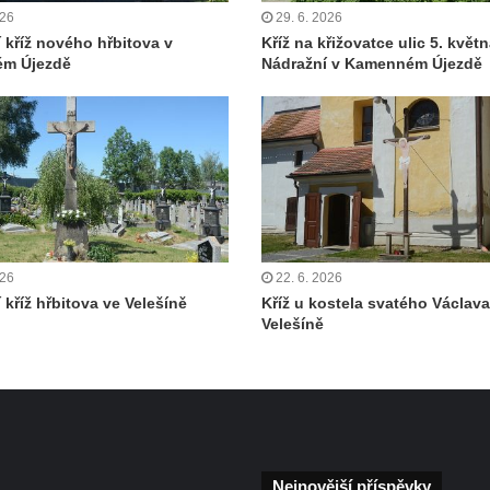
026
29. 6. 2026
í kříž nového hřbitova v
Kříž na křižovatce ulic 5. květn
m Újezdě
Nádražní v Kamenném Újezdě
026
22. 6. 2026
 kříž hřbitova ve Velešíně
Kříž u kostela svatého Václava
Velešíně
Nejnovější příspěvky