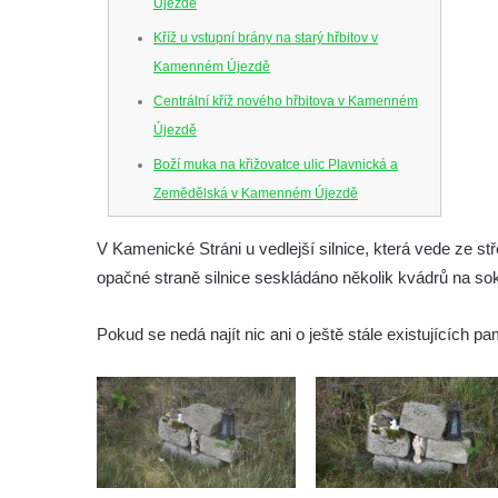
Újezdě
Kříž u vstupní brány na starý hřbitov v
Kamenném Újezdě
Centrální kříž nového hřbitova v Kamenném
Újezdě
Boží muka na křižovatce ulic Plavnická a
Zemědělská v Kamenném Újezdě
Kříž na křižovatce ulic 5. května a Nádražní
V Kamenické Stráni u vedlejší silnice, která vede ze st
v Kamenném Újezdě
opačné straně silnice seskládáno několik kvádrů na sok
Kříž na křižovatce ulic 5. května a Dělnická
v Kamenném Újezdě
Pokud se nedá najít nic ani o ještě stále existujících 
Kříž v Dělnické ulici v Kamenném Újezdě
Boží muka na křižovatce ulic Latrán a K
Malší ve Velešíně
Centrální kříž hřbitova ve Velešíně
Kříž u kostela svatého Václava ve Velešíně