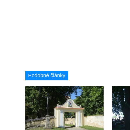
Boží muka na rozcestí východně od Chouče
Kříž na návsi v Lužici
Kříž na návsi v Dobrčicích
Kříž u domu čp. 3 v Chrámcích
Kříž u polní cesty severozápadně od Kozel
Údajný kříž na návsi v Kozlech
Centrální kříž hřbitova v Kozlech
Kříž východně od Oparna u cesty na Lovoš
Podobné články
Pamětní kříž na Lovoši
Kříž na rozcestí u domu čp. 49 ve Svojkově
Centrální kříž bývalého hřbitova v Horním
Chlumu
Kříž jižně od Prysku
Boží muka svatého Floriána v Mezné