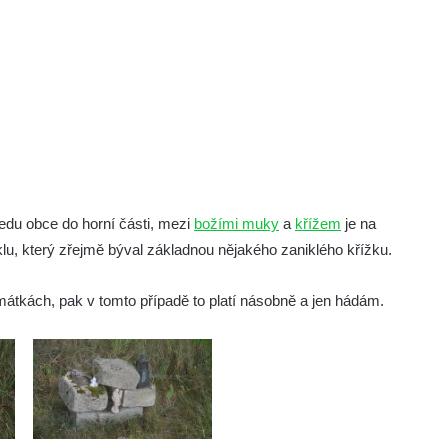
ředu obce do horní části, mezi
božími muky
a
křížem
je na
lu, který zřejmě býval základnou nějakého zaniklého křížku.
památkách, pak v tomto případě to platí násobně a jen hádám.