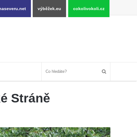
naseveru.net
výběžek.eu
cokolivokoli.cz
ké Stráně