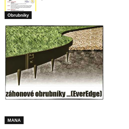
Obrubniky
MANA