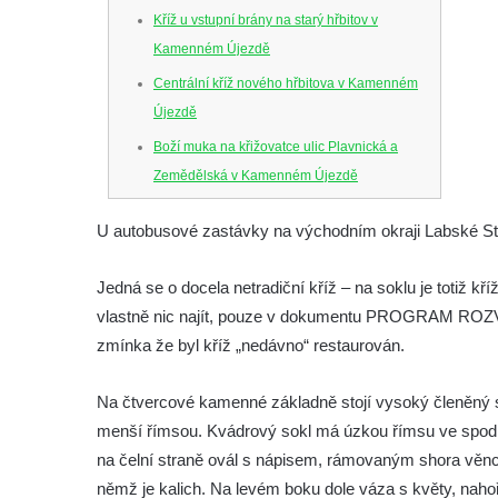
Kříž u vstupní brány na starý hřbitov v
Kamenném Újezdě
Centrální kříž nového hřbitova v Kamenném
Újezdě
Boží muka na křižovatce ulic Plavnická a
Zemědělská v Kamenném Újezdě
Kříž na křižovatce ulic 5. května a Nádražní
U autobusové zastávky na východním okraji Labské Strá
v Kamenném Újezdě
Kříž na křižovatce ulic 5. května a Dělnická
Jedná se o docela netradiční kříž – na soklu je totiž k
v Kamenném Újezdě
vlastně nic najít, pouze v dokumentu PROGRAM RO
Kříž v Dělnické ulici v Kamenném Újezdě
zmínka že byl kříž „nedávno“ restaurován.
Boží muka na křižovatce ulic Latrán a K
Na čtvercové kamenné základně stojí vysoký členěný so
Malší ve Velešíně
menší římsou. Kvádrový sokl má úzkou římsu ve spodní čá
Centrální kříž hřbitova ve Velešíně
na čelní straně ovál s nápisem, rámovaným shora věnce
Kříž u kostela svatého Václava ve Velešíně
němž je kalich. Na levém boku dole váza s květy, nahoře