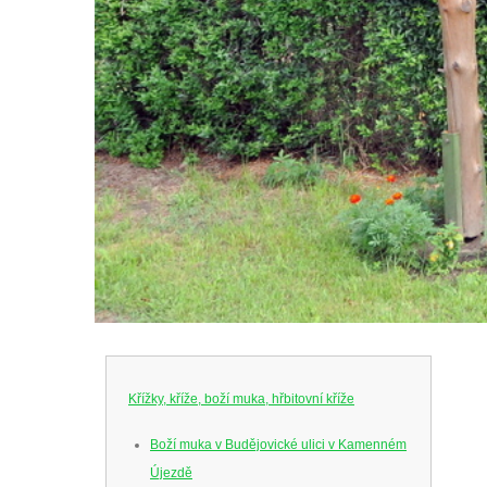
Křížky, kříže, boží muka, hřbitovní kříže
Boží muka v Budějovické ulici v Kamenném
Újezdě