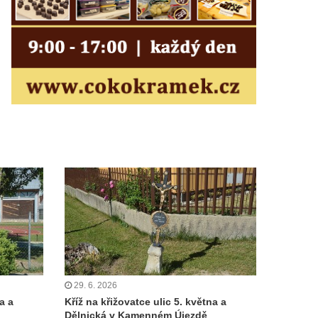
29. 6. 2026
a a
Kříž na křižovatce ulic 5. května a
Dělnická v Kamenném Újezdě