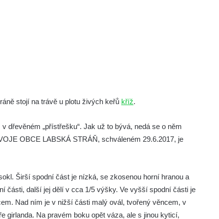
ně stojí na trávě u plotu živých keřů
kříž
.
říž v dřevěném „přístřešku“. Jak už to bývá, nedá se o něm
ZVOJE OBCE LABSKÁ STRÁŇ, schváleném 29.6.2017, je
kl. Širší spodní část je nízká, se zkosenou horní hranou a
sti, další jej dělí v cca 1/5 výšky. Ve vyšší spodní části je
m. Nad ním je v nižší části malý ovál, tvořený věncem, v
 girlanda. Na pravém boku opět váza, ale s jinou kyticí,