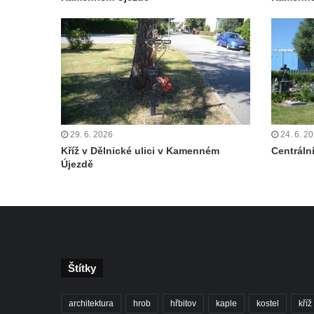
Čechách
Kříž u kostela Zvěstování Panny Marie v
Duchcově
Údajný kříž před kostelem svatých Petra a
Pavla v Jeníkově
Kříž na návsi v Jeníkově
29. 6. 2026
24. 6. 2
Kříž na křižovatce v Teplické ulici v Lahošti
Kříž v Dělnické ulici v Kamenném
Centrální
Kříž U Pěti lip na pastvině severovýchodně
Újezdě
od Mikulášovic
Kříž na rozcestí u domu čp. 123 v
Mikulášovicích
Wäberův kříž v zahradě domu čp. 184 v
Mikulášovicích
Štítky
Kříž na louce v horních Mikulášovicích
Posteltův kříž naproti domu ev.č. 29 v
architektura
hrob
hřbitov
kaple
kostel
kříž