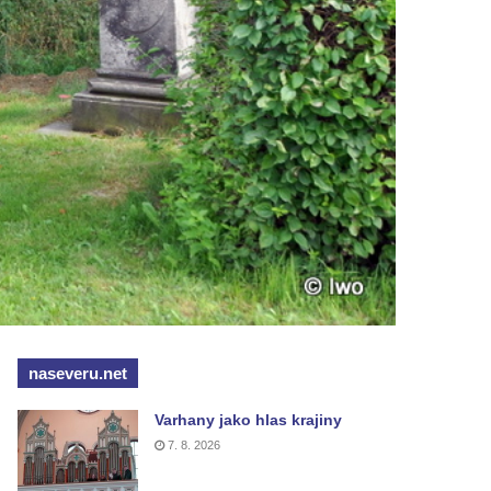
naseveru.net
Varhany jako hlas krajiny
7. 8. 2026