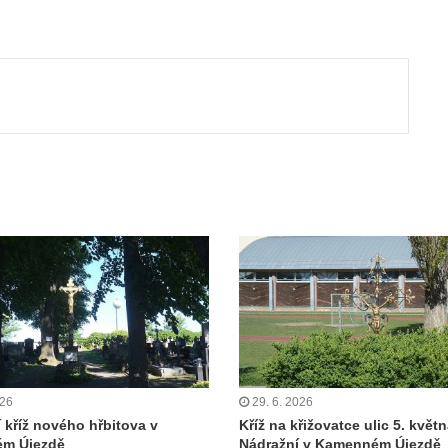
ut
026
29. 6. 2026
í kříž nového hřbitova v
Kříž na křižovatce ulic 5. květn
m Újezdě
Nádražní v Kamenném Újezdě