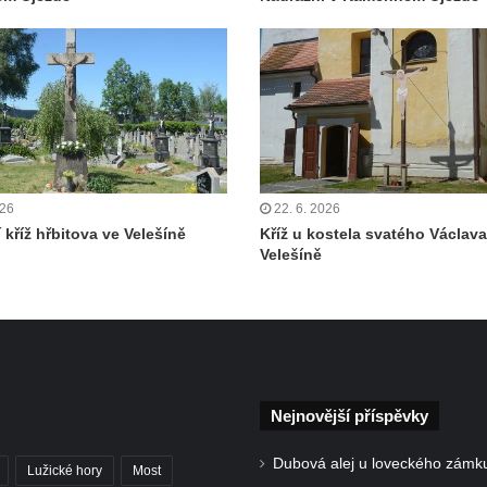
026
22. 6. 2026
 kříž hřbitova ve Velešíně
Kříž u kostela svatého Václava
Velešíně
Nejnovější příspěvky
Dubová alej u loveckého zámk
Lužické hory
Most