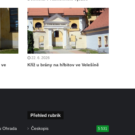
22. 6. 2026
 ve
Kříž u brány na hřbitov ve Velešíně
Přehled rubrik
u Ohrada
Českopis
5 531