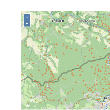
Podluží
Kříž u domu čp. 155 v Chřibské
Údajný kříž u domu čp. 283 ve Chřibské
Kříž jižně od Bukolu
Kříž na návsi v Bukolu
Centrální kříž hřbitova v Hrobčicích
Kříž u silnice z Chouče do Mirošovic
Centrální kříž hřbitova v Chouči
Kříž na rozcestí v Záluží
Kříž v ulici V Zátiší v Dobříni
Boží muka u domu čp. 392 na rohu ulic Na
Hradčanech a Palackého v Roudnici nad
Labem
Kříž v centru Liběšic
Kříž na návsi v Chouči